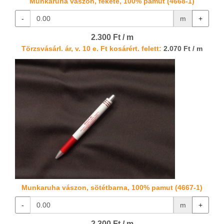
Munkaruha vászon, fekete, 100% pamut (4668-1)
-
m
+
2.300 Ft / m
Törzsvásárl. ár, v. 10 e. Ft kosárért. felett:
2.070 Ft / m
Munkaruha vászon, sötétbarna, 100% pamut (4667-1)
-
m
+
2.300 Ft / m