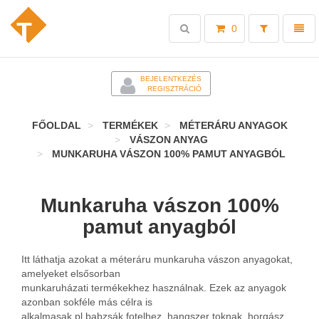
Toggle
Toggl
0
search
naviga
-
BEJELENTKEZÉS
REGISZTRÁCIÓ
FŐOLDAL
TERMÉKEK
MÉTERÁRU ANYAGOK
VÁSZON ANYAG
MUNKARUHA VÁSZON 100% PAMUT ANYAGBÓL
Munkaruha vászon 100%
pamut anyagból
Itt láthatja azokat a méteráru munkaruha vászon anyagokat,
amelyeket elsősorban
munkaruházati termékekhez használnak. Ezek az anyagok
azonban sokféle más célra is
alkalmasak pl.babzsák fotelhez, hangszer toknak, horgász,