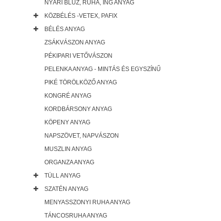
NYÁRI BLÚZ, RUHA, ING ANYAG
KÖZBÉLÉS -VETEX, PAFIX
BÉLÉS ANYAG
ZSÁKVÁSZON ANYAG
PÉKIPARI VETŐVÁSZON
PELENKA ANYAG - MINTÁS ÉS EGYSZÍNŰ
PIKÉ TÖRÖLKÖZŐ ANYAG
KONGRÉ ANYAG
KORDBÁRSONY ANYAG
KÖPENY ANYAG
NAPSZÖVET, NAPVÁSZON
MUSZLIN ANYAG
ORGANZA ANYAG
TÜLL ANYAG
SZATÉN ANYAG
MENYASSZONYI RUHA ANYAG
TÁNCOSRUHA ANYAG