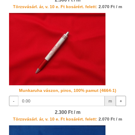
Törzsvásárl. ár, v. 10 e. Ft kosárért. felett:
2.070 Ft / m
Munkaruha vászon, piros, 100% pamut (4664-1)
-
m
+
2.300 Ft / m
Törzsvásárl. ár, v. 10 e. Ft kosárért. felett:
2.070 Ft / m