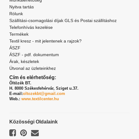
Munkalehetőség
Nyitva tartás
Rólunk
Szállítási-csomagolási díjak GLS és Postai szállításhoz
Telefonhívás kezelése
Termékek
Textil kresz - mit jelentenek a rajzok?
ÁSZF
ÁSZF - pdf. dokumentum
Árak, készletek
Útvonal az üzleteinkhez
Cím és elérhetőség:
Öltözék BT.
H. 8000 Székesfehérvár,
Sziget u.37.
E-mail:
oltozekbt@gmail.com
Web.:
www.textilcenter.hu
Közösségi Oldalaink