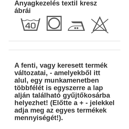
Anyagkezelés textil kresz
ábrái
h
Q
E
H
A fenti, vagy keresett termék
változatai, - amelyekből itt
alul, egy munkamenetben
többfélét is egyszerre a lap
alján található gyűjtőkosárba
helyezhet! (Előtte a + - jelekkel
adja meg az egyes termékek
mennyiségét!).