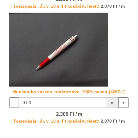
Törzsvásárl. ár, v. 10 e. Ft kosárért. felett:
2.070 Ft / m
Munkaruha vászon, sötétszürke, 100% pamut (4657-1)
-
m
+
2.300 Ft / m
Törzsvásárl. ár, v. 10 e. Ft kosárért. felett:
2.070 Ft / m