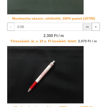
Munkaruha vászon, sötétzöld, 100% pamut (10700)
-
m
+
2.300 Ft / m
Törzsvásárl. ár, v. 10 e. Ft kosárért. felett:
2.070 Ft / m