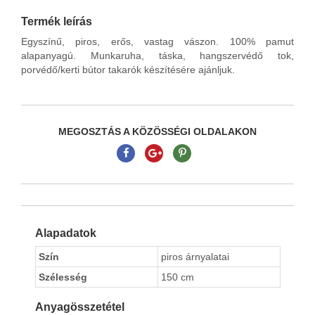
Termék leírás
Egyszínű, piros, erős, vastag vászon. 100% pamut
alapanyagú. Munkaruha, táska, hangszervédő tok,
porvédő/kerti bútor takarók készítésére ajánljuk.
MEGOSZTÁS A KÖZÖSSÉGI OLDALAKON
Alapadatok
Szín
piros árnyalatai
Szélesség
150 cm
Anyagösszetétel