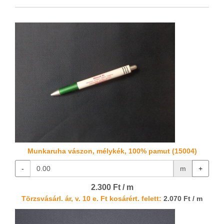
Munkaruha vászon, mélykék, 100% pamut (15004)
-
m
+
2.300 Ft / m
Törzsvásárl. ár, v. 10 e. Ft kosárért. felett:
2.070 Ft / m