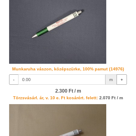
Munkaruha vászon, középszürke, 100% pamut (14976)
-
m
+
2.300 Ft / m
Törzsvásárl. ár, v. 10 e. Ft kosárért. felett:
2.070 Ft / m