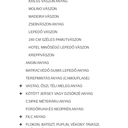
KRESS VÁSZON ANYAG
MOLINO VÁSZON
MADEIRA VÁSZON
ZSEBVÁSZON ANYAG
LEPEDŐ VÁSZON
240 CM SZÉLES PAMUTVÁSZON
HOTEL MINŐSÉGŰ LEPEDŐ VÁSZON
KREPPVÁSZON
ANGIN ANYAG
MATRACVÉDŐ GUMIS LEPEDŐ ANYAG
TEREPMINTÁS ANYAG (CAMOUFLAGE)
VASTAG, ŐSZI, TÉLI MELEG ANYAG
KÖTÖTT JERSEY VAGY DZSÖRZÉ ANYAG
CSIPKE MÉTERÁRU ANYAG
FÜRDŐRUHA ÉS NEOPRÉN ANYAG
FILC ANYAG
FLOKON, BATISZT, PUPLIN, VÉKONY TAVASZI,