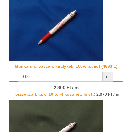
Munkaruha vászon, királykék, 100% pamut (4663-1)
-
m
+
2.300 Ft / m
Törzsvásárl. ár, v. 10 e. Ft kosárért. felett:
2.070 Ft / m