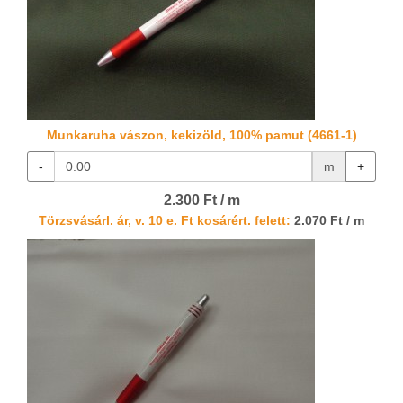
Munkaruha vászon, kekizöld, 100% pamut (4661-1)
-
m
+
2.300 Ft / m
Törzsvásárl. ár, v. 10 e. Ft kosárért. felett:
2.070 Ft / m