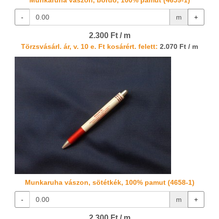
Munkaruha vászon, bordó, 100% pamut (4659-1)
-
m
+
2.300 Ft / m
Törzsvásárl. ár, v. 10 e. Ft kosárért. felett:
2.070 Ft / m
Munkaruha vászon, sötétkék, 100% pamut (4658-1)
-
m
+
2.300 Ft / m