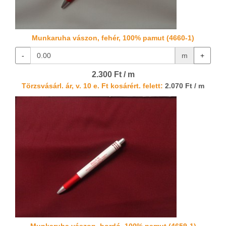
Munkaruha vászon, fehér, 100% pamut (4660-1)
-
m
+
2.300 Ft / m
Törzsvásárl. ár, v. 10 e. Ft kosárért. felett:
2.070 Ft / m