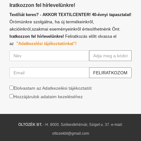
Iratkozzon fel hírlevelünkre!
Textíliát keres? - AKKOR TEXTILCENTER! 40-évnyi tapasztalat!
Örömünkre szolgálna, ha új termékeinkről,
akcióinkról,szakmai eseményeinkről értesíthetnénk Önt.
Iratkozzon fel hírlevelünkre!
Feliratkozás előtt olvassa el
az
"Adatkezelési tájékoztatónkat"!
Elolvastam az Adatkezelési tájékoztatót
Hozzájárulok adataim kezeléséhez
ÖLTÖZÉK BT.
- H. 8000. Székesfehérvár, Sziget u. 37. e-mail:
oltozekbt@gmail.com