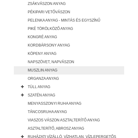
ZSÁKVÁSZON ANYAG
PÉKIPARI VETŐVÁSZON
PELENKA ANYAG - MINTÁS ÉS EGYSZÍNŰ
PIKÉ TÖRÖLKÖZŐ ANYAG
KONGRÉ ANYAG
KORDBÁRSONY ANYAG
KÖPENY ANYAG
NAPSZÖVET, NAPVÁSZON
MUSZLIN ANYAG
ORGANZA ANYAG
TÜLL ANYAG
SZATÉN ANYAG
MENYASSZONYI RUHA ANYAG
TÁNCOSRUHA ANYAG
VIASZOS VÁSZON ASZTALTERÍTŐ ANYAG
ASZTALTERÍTŐ, ABROSZ ANYAG
RUHÁZATI VÍZÁLLÓ, VÍZHATLAN, VÍZLEPERGETŐS