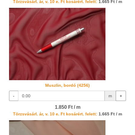
Törzsvásárl. ár, v. 10 e. Ft kosárért. felett:
1.665 Ft / m
Muszlin, bordó (4256)
-
m
+
1.850 Ft / m
Törzsvásárl. ár, v. 10 e. Ft kosárért. felett:
1.665 Ft / m