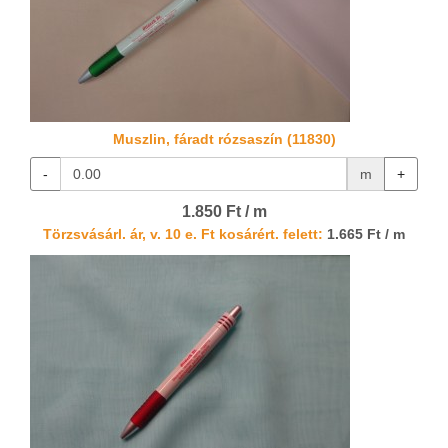
Muszlin, fáradt rózsaszín (11830)
-
m
+
1.850 Ft / m
Törzsvásárl. ár, v. 10 e. Ft kosárért. felett:
1.665 Ft / m