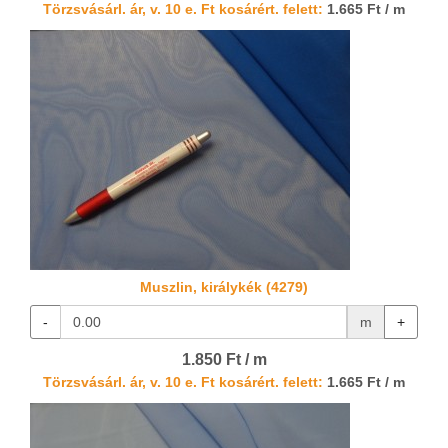
Törzsvásárl. ár, v. 10 e. Ft kosárért. felett:
1.665 Ft / m
Muszlin, királykék (4279)
-
m
+
1.850 Ft / m
Törzsvásárl. ár, v. 10 e. Ft kosárért. felett:
1.665 Ft / m