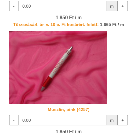
-
m
+
1.850 Ft / m
Törzsvásárl. ár, v. 10 e. Ft kosárért. felett:
1.665 Ft / m
Muszlin, pink (4257)
-
m
+
1.850 Ft / m