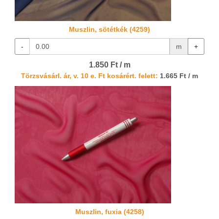
Muszlin, sötétkék (4259)
-
m
+
1.850 Ft / m
Törzsvásárl. ár, v. 10 e. Ft kosárért. felett:
1.665 Ft / m
Muszlin, fuxia (4258)