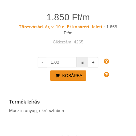
1.850 Ft/m
Törzsvásárl. ár, v. 10 e. Ft kosárért. felett:
: 1.665
Ft/m
Cikkszám: 4265
-
m
+
KOSÁRBA
Termék leírás
Muszlin anyag, ekrü színben.