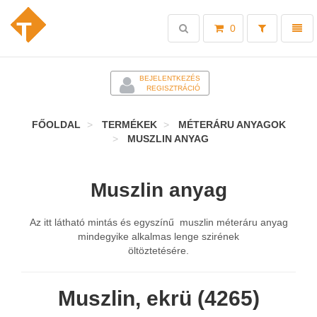
Toggle
Toggl
0
search
naviga
-
BEJELENTKEZÉS
REGISZTRÁCIÓ
FŐOLDAL
TERMÉKEK
MÉTERÁRU ANYAGOK
MUSZLIN ANYAG
Muszlin anyag
Az itt látható mintás és egyszínű muszlin méteráru anyag
mindegyike alkalmas lenge szirének
öltöztetésére.
Muszlin, ekrü (4265)