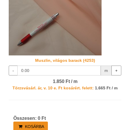
Muszlin, világos barack (4253)
-
m
+
1.850 Ft / m
Törzsvásárl. ár, v. 10 e. Ft kosárért. felett:
1.665 Ft / m
Összesen:
0
Ft
KOSÁRBA