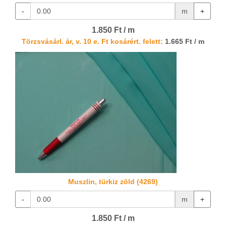
-
m
+
1.850 Ft / m
Törzsvásárl. ár, v. 10 e. Ft kosárért. felett:
1.665 Ft / m
Muszlin, türkiz zöld (4269)
-
m
+
1.850 Ft / m