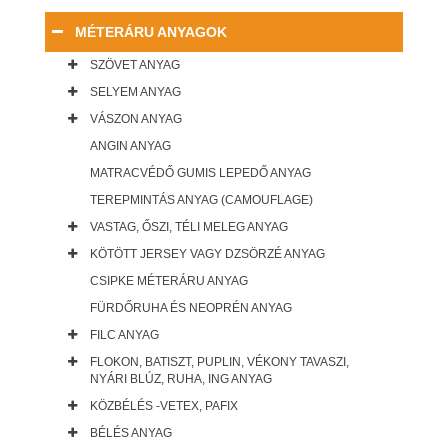
MÉTERÁRU ANYAGOK
SZÖVET ANYAG
SELYEM ANYAG
VÁSZON ANYAG
ANGIN ANYAG
MATRACVÉDŐ GUMIS LEPEDŐ ANYAG
TEREPMINTÁS ANYAG (CAMOUFLAGE)
VASTAG, ŐSZI, TÉLI MELEG ANYAG
KÖTÖTT JERSEY VAGY DZSÖRZÉ ANYAG
CSIPKE MÉTERÁRU ANYAG
FÜRDŐRUHA ÉS NEOPRÉN ANYAG
FILC ANYAG
FLOKON, BATISZT, PUPLIN, VÉKONY TAVASZI,
NYÁRI BLÚZ, RUHA, ING ANYAG
KÖZBÉLÉS -VETEX, PAFIX
BÉLÉS ANYAG