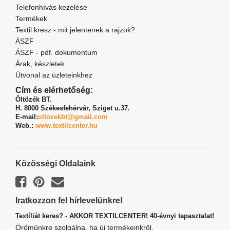
Telefonhívás kezelése
Termékek
Textil kresz - mit jelentenek a rajzok?
ÁSZF
ÁSZF - pdf. dokumentum
Árak, készletek
Útvonal az üzleteinkhez
Cím és elérhetőség:
Öltözék BT.
H. 8000 Székesfehérvár,
Sziget u.37.
E-mail:
oltozekbt@gmail.com
Web.:
www.textilcenter.hu
Közösségi Oldalaink
Iratkozzon fel hírlevelünkre!
Textíliát keres? - AKKOR TEXTILCENTER! 40-évnyi tapasztalat!
Örömünkre szolgálna, ha új termékeinkről,