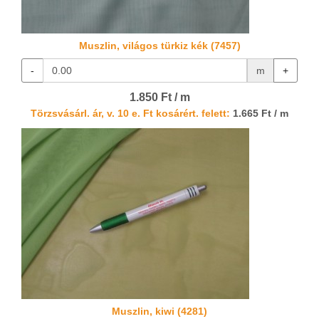
Muszlin, világos türkiz kék (7457)
-
m
+
1.850 Ft / m
Törzsvásárl. ár, v. 10 e. Ft kosárért. felett:
1.665 Ft / m
Muszlin, kiwi (4281)