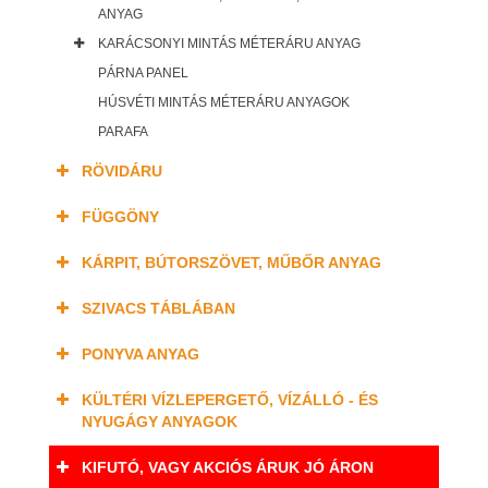
ANYAG
KARÁCSONYI MINTÁS MÉTERÁRU ANYAG
PÁRNA PANEL
HÚSVÉTI MINTÁS MÉTERÁRU ANYAGOK
PARAFA
RÖVIDÁRU
FÜGGÖNY
KÁRPIT, BÚTORSZÖVET, MŰBŐR ANYAG
SZIVACS TÁBLÁBAN
PONYVA ANYAG
KÜLTÉRI VÍZLEPERGETŐ, VÍZÁLLÓ - ÉS
NYUGÁGY ANYAGOK
KIFUTÓ, VAGY AKCIÓS ÁRUK JÓ ÁRON