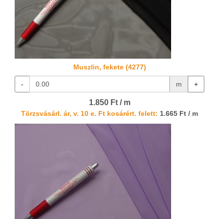
Muszlin, fekete (4277)
-
m
+
1.850 Ft / m
Törzsvásárl. ár, v. 10 e. Ft kosárért. felett:
1.665 Ft / m