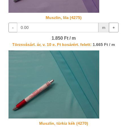
Muszlin, lila (4275)
-
m
+
1.850 Ft / m
Törzsvásárl. ár, v. 10 e. Ft kosárért. felett:
1.665 Ft / m
Muszlin, türkiz kék (4270)