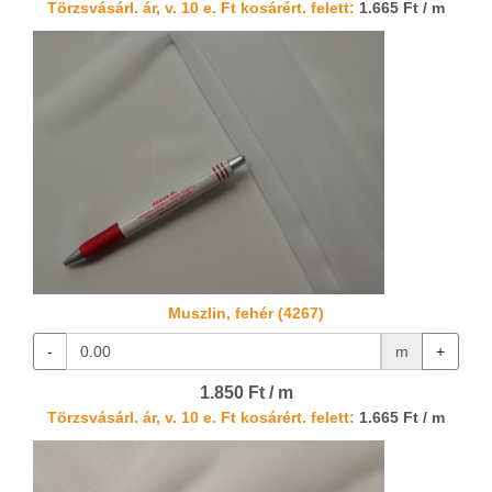
Törzsvásárl. ár, v. 10 e. Ft kosárért. felett:
1.665 Ft / m
Muszlin, fehér (4267)
-
m
+
1.850 Ft / m
Törzsvásárl. ár, v. 10 e. Ft kosárért. felett:
1.665 Ft / m