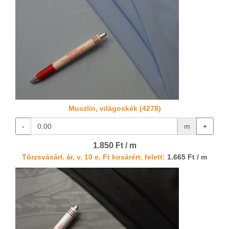
Muszlin, világoskék (4278)
-
m
+
1.850 Ft / m
Törzsvásárl. ár, v. 10 e. Ft kosárért. felett:
1.665 Ft / m