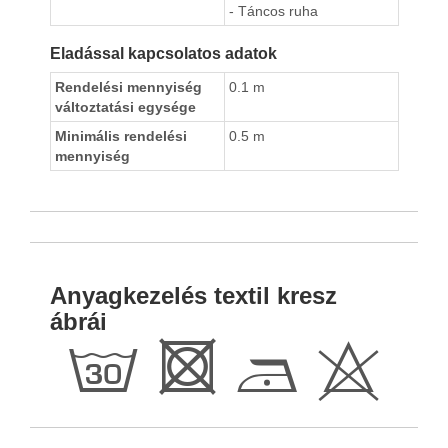
- Táncos ruha
Eladással kapcsolatos adatok
Rendelési mennyiség
0.1 m
változtatási egysége
Minimális rendelési
0.5 m
mennyiség
Anyagkezelés textil kresz
ábrái
g
R
D
H