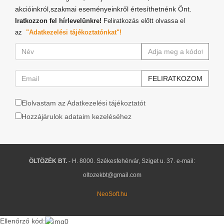
akcióinkról,szakmai eseményeinkről értesíthetnénk Önt.
Iratkozzon fel hírlevelünkre!
Feliratkozás előtt olvassa el
az
"Adatkezelési tájékoztatónkat"!
Elolvastam az Adatkezelési tájékoztatót
Hozzájárulok adataim kezeléséhez
ÖLTÖZÉK BT.
- H. 8000. Székesfehérvár, Sziget u. 37. e-mail:
oltozekbt@gmail.com
NeoSoft.hu
Ellenőrző kód: