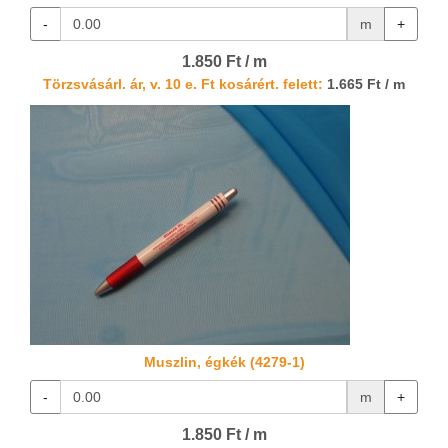
-
m
+
1.850 Ft / m
Törzsvásárl. ár, v. 10 e. Ft kosárért. felett:
1.665 Ft / m
Muszlin, égkék (4279-1)
-
m
+
1.850 Ft / m