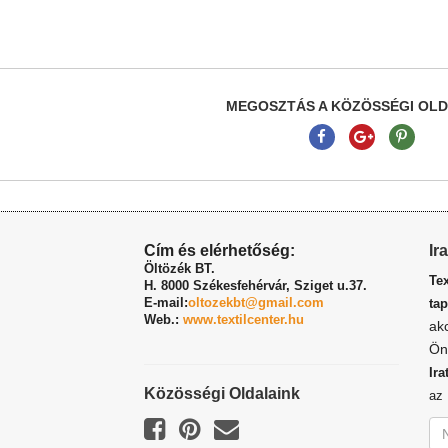
MEGOSZTÁS A KÖZÖSSÉGI OL
Cím és elérhetőség:
Ir
Öltözék BT.
Te
H. 8000 Székesfehérvár,
Sziget u.37.
E-mail:
oltozekbt@gmail.com
tap
Web.:
www.textilcenter.hu
ak
Ön
Ira
Közösségi Oldalaink
a