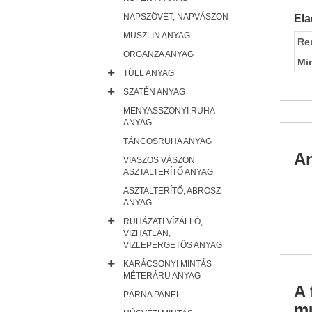
NAPSZÖVET, NAPVÁSZON
Ela
MUSZLIN ANYAG
Re
ORGANZA ANYAG
Mi
TÜLL ANYAG
SZATÉN ANYAG
MENYASSZONYI RUHA
ANYAG
TÁNCOSRUHA ANYAG
An
VIASZOS VÁSZON
ASZTALTERÍTŐ ANYAG
ASZTALTERÍTŐ, ABROSZ
ANYAG
RUHÁZATI VÍZÁLLÓ,
VÍZHATLAN,
VÍZLEPERGETŐS ANYAG
KARÁCSONYI MINTÁS
MÉTERÁRU ANYAG
A 
PÁRNA PANEL
mu