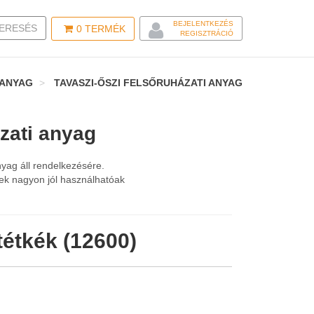
BEJELENTKEZÉS
LE SEARCH
ERESÉS
0
TERMÉK
REGISZTRÁCIÓ
 ANYAG
TAVASZI-ŐSZI FELSŐRUHÁZATI ANYAG
ázati anyag
nyag áll rendelkezésére.
ek nagyon jól használhatóak
tétkék (12600)