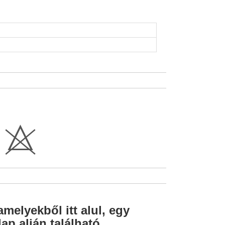
H
amelyekből itt alul, egy
ap alján található