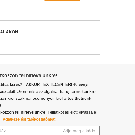
DALAKON
atkozzon fel hírlevelünkre!
xtíliát keres? - AKKOR TEXTILCENTER! 40-évnyi
Örömünkre szolgálna, ha új termékeinkről,
asztalat!
cióinkról,szakmai eseményeinkről értesíthetnénk
t.
tkozzon fel hírlevelünkre!
Feliratkozás előtt olvassa el
z
"Adatkezelési tájékoztatónkat"!