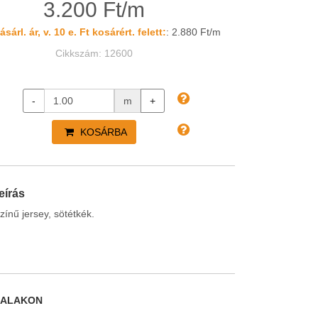
3.200 Ft/m
sárl. ár, v. 10 e. Ft kosárért. felett:
: 2.880 Ft/m
Cikkszám: 12600
-
m
+
KOSÁRBA
eírás
zínű jersey, sötétkék.
DALAKON