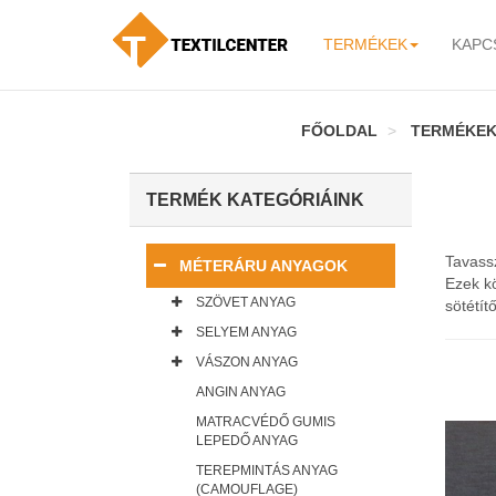
TERMÉKEK
KAPC
-
FŐOLDAL
TERMÉKE
TERMÉK KATEGÓRIÁINK
Tavassz
MÉTERÁRU ANYAGOK
Ezek k
SZÖVET ANYAG
sötétít
SELYEM ANYAG
VÁSZON ANYAG
ANGIN ANYAG
MATRACVÉDŐ GUMIS
LEPEDŐ ANYAG
TEREPMINTÁS ANYAG
(CAMOUFLAGE)