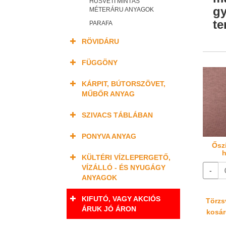
HÚSVÉTI MINTÁS
gy
MÉTERÁRU ANYAGOK
te
PARAFA
RÖVIDÁRU
FÜGGÖNY
KÁRPIT, BÚTORSZÖVET,
MŰBŐR ANYAG
SZIVACS TÁBLÁBAN
PONYVA ANYAG
Őszi
h
KÜLTÉRI VÍZLEPERGETŐ,
VÍZÁLLÓ - ÉS NYUGÁGY
-
ANYAGOK
KIFUTÓ, VAGY AKCIÓS
Törzsv
ÁRUK JÓ ÁRON
kosáré