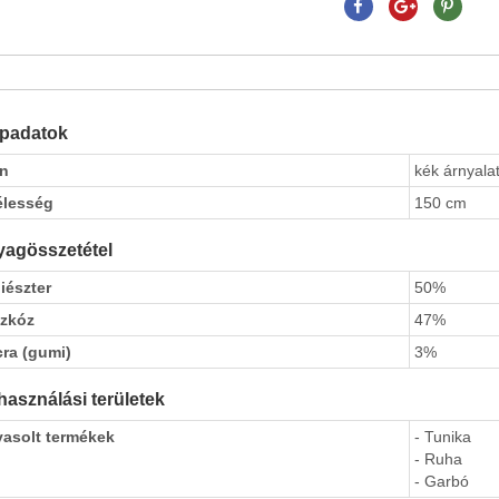
apadatok
ín
kék árnyalat
élesség
150 cm
agösszetétel
iészter
50%
szkóz
47%
cra (gumi)
3%
használási területek
vasolt termékek
- Tunika
- Ruha
- Garbó