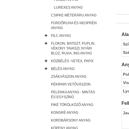
LUREXES ANYAG
CSIPKE MÉTERÁRU ANYAG
FÜRDŐRUHA ÉS NEOPRÉN
ANYAG
Al
FILC ANYAG
FLOKON, BATISZT, PUPLIN,
Sz
VÉKONY TAVASZI, NYÁRI
Sz
BLÚZ, RUHA, ING ANYAG
KÖZBÉLÉS -VETEX, PAFIX
Any
BÉLÉS ANYAG
Pol
ZSÁKVÁSZON ANYAG
Vi
PÉKIPARI VETŐVÁSZON
Ly
PELENKA ANYAG - MINTÁS
ÉS EGYSZÍNŰ
Fel
PIKÉ TÖRÖLKÖZŐ ANYAG
Ja
KONGRÉ ANYAG
KORDBÁRSONY ANYAG
KÖPENY ANYAG