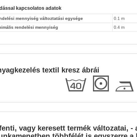
dással kapcsolatos adatok
ndelési mennyiség változtatási egysége
0.1 m
nimális rendelési mennyiség
0.4 m
yagkezelés textil kresz ábrái
h
S
D
fenti, vagy keresett termék változatai, - 
nkamenetben többfélét is egyszerre a l