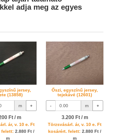
lekkel adja meg az egyes
gyszínű jersey,
Őszi, egyszínű jersey,
ete (13858)
tejekávé (12601)
m
+
-
m
+
200 Ft / m
3.200 Ft / m
rl. ár, v. 10 e. Ft
Törzsvásárl. ár, v. 10 e. Ft
 felett:
2.880 Ft /
kosárért. felett:
2.880 Ft /
m
m