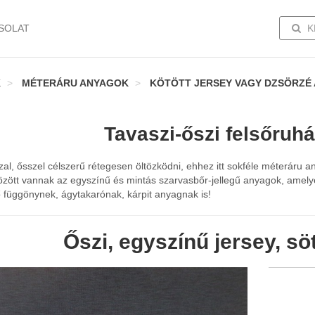
TOGG
SOLAT
K
K
MÉTERÁRU ANYAGOK
KÖTÖTT JERSEY VAGY DZSÖRZÉ
Tavaszi-őszi felsőruh
al, ősszel célszerű rétegesen öltözködni, ehhez itt sokféle méteráru a
özött vannak az egyszínű és mintás szarvasbőr-jellegű anyagok, amely
ő függönynek, ágytakarónak, kárpit anyagnak is!
Őszi, egyszínű jersey, sö