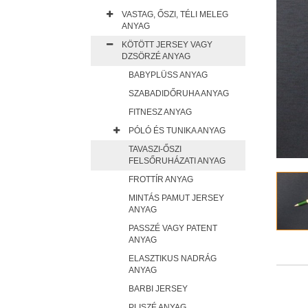
VASTAG, ŐSZI, TÉLI MELEG
ANYAG
KÖTÖTT JERSEY VAGY
DZSÖRZÉ ANYAG
BABYPLÜSS ANYAG
SZABADIDŐRUHA ANYAG
FITNESZ ANYAG
PÓLÓ ÉS TUNIKA ANYAG
TAVASZI-ŐSZI
FELSŐRUHÁZATI ANYAG
FROTTÍR ANYAG
MINTÁS PAMUT JERSEY
ANYAG
PASSZÉ VAGY PATENT
ANYAG
ELASZTIKUS NADRÁG
ANYAG
BARBI JERSEY
PLISZÉ ANYAG