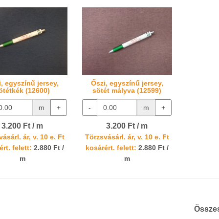
, egyszínű jersey,
Őszi, egyszínű jersey,
ötétkék (12600)
sötét mályva (12599)
m
+
-
m
+
3.200 Ft / m
3.200 Ft / m
ásárl. ár, v. 10 e. Ft
Törzsvásárl. ár, v. 10 e. Ft
rt. felett:
2.880 Ft /
kosárért. felett:
2.880 Ft /
m
m
Össze