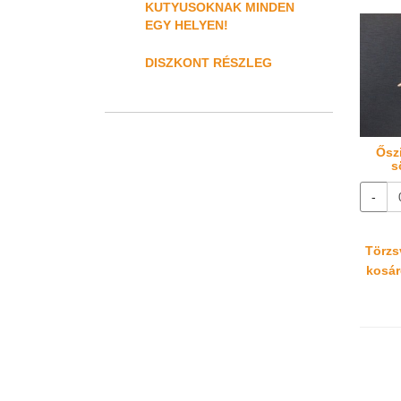
KUTYUSOKNAK MINDEN
EGY HELYEN!
DISZKONT RÉSZLEG
Őszi
s
-
Törzsv
kosáré