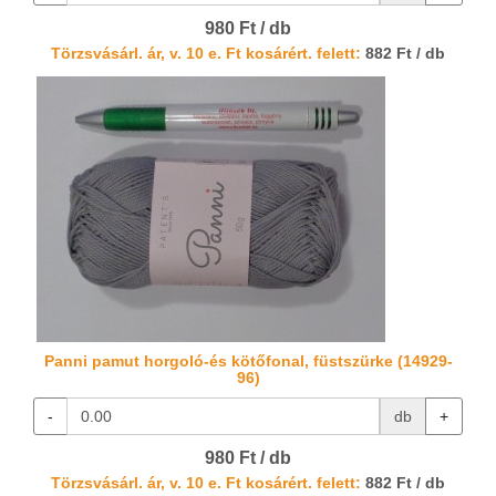
980 Ft / db
Törzsvásárl. ár, v. 10 e. Ft kosárért. felett:
882 Ft / db
Panni pamut horgoló-és kötőfonal, füstszürke (14929-
96)
-
db
+
980 Ft / db
Törzsvásárl. ár, v. 10 e. Ft kosárért. felett:
882 Ft / db