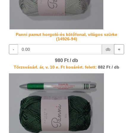
Panni pamut horgoló-és kötőfonal, világos szürke
(14926-94)
-
db
+
980 Ft / db
Törzsvásárl. ár, v. 10 e. Ft kosárért. felett:
882 Ft / db