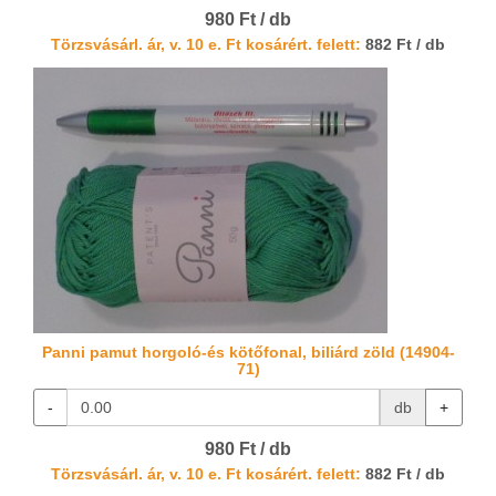
980 Ft / db
Törzsvásárl. ár, v. 10 e. Ft kosárért. felett:
882 Ft / db
Panni pamut horgoló-és kötőfonal, biliárd zöld (14904-
71)
-
db
+
980 Ft / db
Törzsvásárl. ár, v. 10 e. Ft kosárért. felett:
882 Ft / db