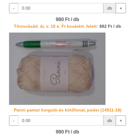
-
db
+
980 Ft / db
Törzsvásárl. ár, v. 10 e. Ft kosárért. felett:
882 Ft / db
Panni pamut horgoló-és kötőfonal, púder (14911-18)
-
db
+
980 Ft / db