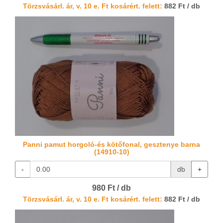
Törzsvásárl. ár, v. 10 e. Ft kosárért. felett:
882 Ft / db
Panni pamut horgoló-és kötőfonal, gesztenye barna
(14910-10)
-
db
+
980 Ft / db
Törzsvásárl. ár, v. 10 e. Ft kosárért. felett:
882 Ft / db