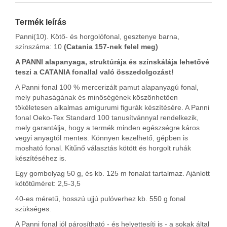
Termék leírás
Panni(10). Kötő- és horgolófonal, gesztenye barna,
színszáma: 10
(Catania 157-nek felel meg)
A PANNI alapanyaga, struktúrája és színskálája lehetővé
teszi a CATANIA fonallal való összedolgozást!
A Panni fonal 100 % mercerizált pamut alapanyagú fonal,
mely puhaságának és minőségének köszönhetően
tökéletesen alkalmas amigurumi figurák készítésére. A Panni
fonal Oeko-Tex Standard 100 tanusítvánnyal rendelkezik,
mely garantálja, hogy a termék minden egészségre káros
vegyi anyagtól mentes.
Könnyen kezelhető, gépben is
mosható fonal.
Kitűnő választás kötött és horgolt ruhák
készítéséhez is.
Egy gombolyag 50 g, és kb. 125 m fonalat tartalmaz. Ajánlott
kötőtűméret: 2,5-3,5
40-es méretű, hosszú ujjú pulóverhez kb. 550 g fonal
szükséges.
A Panni fonal jól párosítható - és helyettesíti is - a sokak által