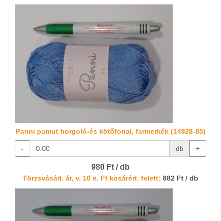
Panni pamut horgoló-és kötőfonal, farmerkék (14928-85)
-
db
+
980 Ft / db
Törzsvásárl. ár, v. 10 e. Ft kosárért. felett:
882 Ft / db