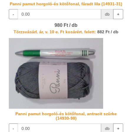
Panni pamut horgoló-és kötőfonal, fáradt lila (14931-31)
-
db
+
980 Ft / db
Törzsvásárl. ár, v. 10 e. Ft kosárért. felett:
882 Ft / db
Panni pamut horgoló-és kötőfonal, antracit szürke
(14930-98)
-
db
+