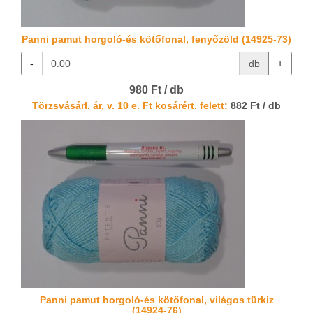
Panni pamut horgoló-és kötőfonal, fenyőzöld (14925-73)
-
db
+
980 Ft / db
Törzsvásárl. ár, v. 10 e. Ft kosárért. felett:
882 Ft / db
Panni pamut horgoló-és kötőfonal, világos türkiz
(14924-76)