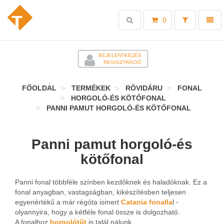
Toggle
Toggl
0
search
naviga
-
BEJELENTKEZÉS
REGISZTRÁCIÓ
FŐOLDAL
TERMÉKEK
RÖVIDÁRU
FONAL
HORGOLÓ-ÉS KÖTŐFONAL
PANNI PAMUT HORGOLÓ-ÉS KÖTŐFONAL
Panni pamut horgoló-és
kötőfonal
Panni fonal többféle színben kezdőknek és haladóknak. Ez a
fonal anyagban, vastagságban, kikészítésben teljesen
egyenértékű a már régóta ismert
Catania fonalla
l -
olyannyira, hogy a kétféle fonal össze is dolgozható.
A fonalhoz
horgolótűt
is talál nálunk.