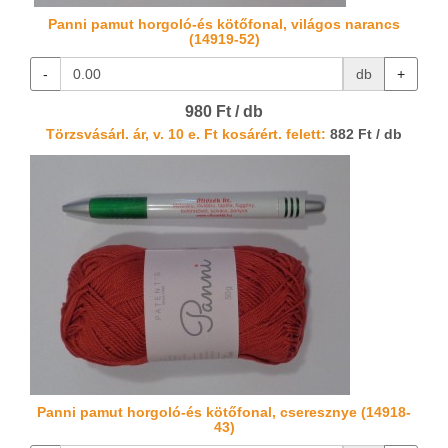
Panni pamut horgoló-és kötőfonal, világos narancs
(14919-52)
-
db
+
980 Ft / db
Törzsvásárl. ár, v. 10 e. Ft kosárért. felett:
882 Ft / db
Panni pamut horgoló-és kötőfonal, cseresznye (14918-
43)