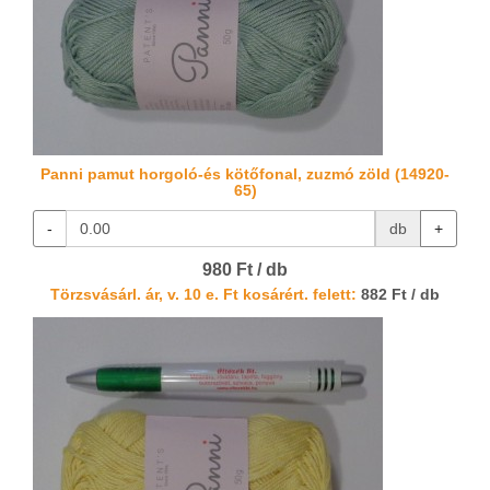
Panni pamut horgoló-és kötőfonal, zuzmó zöld (14920-
65)
-
db
+
980 Ft / db
Törzsvásárl. ár, v. 10 e. Ft kosárért. felett:
882 Ft / db