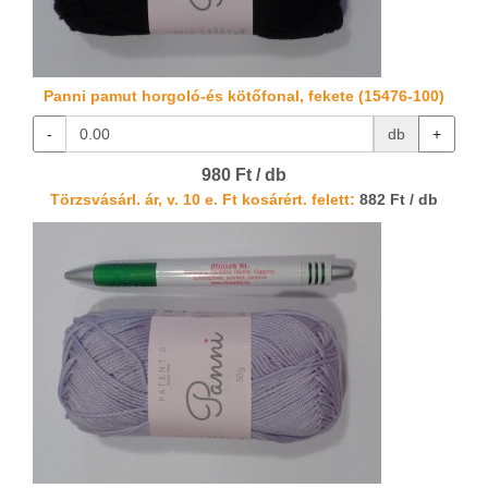
Panni pamut horgoló-és kötőfonal, fekete (15476-100)
-
db
+
980 Ft / db
Törzsvásárl. ár, v. 10 e. Ft kosárért. felett:
882 Ft / db