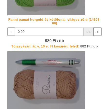
Panni pamut horgoló-és kötőfonal, világos zöld (14907-
66)
-
db
+
980 Ft / db
Törzsvásárl. ár, v. 10 e. Ft kosárért. felett:
882 Ft / db