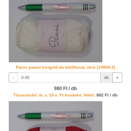
Panni pamut horgoló-és kötőfonal, ekrü (14909-2)
-
db
+
980 Ft / db
Törzsvásárl. ár, v. 10 e. Ft kosárért. felett:
882 Ft / db