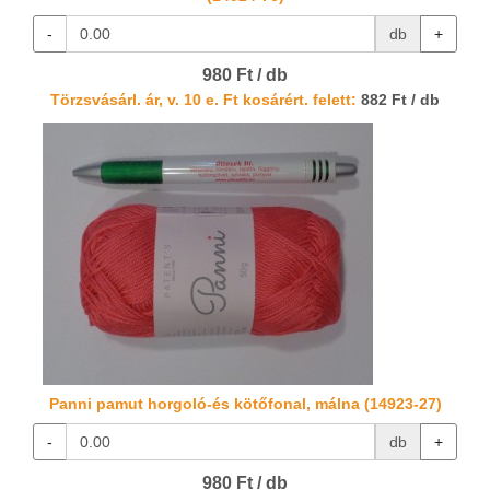
-
db
+
980 Ft / db
Törzsvásárl. ár, v. 10 e. Ft kosárért. felett:
882 Ft / db
Panni pamut horgoló-és kötőfonal, málna (14923-27)
-
db
+
980 Ft / db