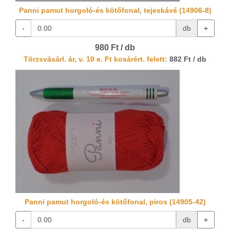
Panni pamut horgoló-és kötőfonal, tejeskávé (14906-8)
-
db
+
980 Ft / db
Törzsvásárl. ár, v. 10 e. Ft kosárért. felett:
882 Ft / db
Panni pamut horgoló-és kötőfonal, piros (14905-42)
-
db
+