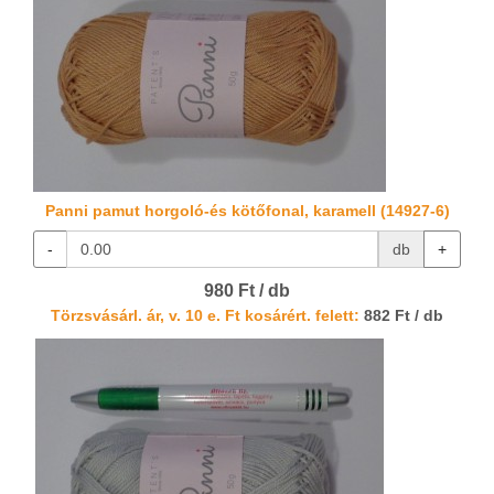
Panni pamut horgoló-és kötőfonal, karamell (14927-6)
-
db
+
980 Ft / db
Törzsvásárl. ár, v. 10 e. Ft kosárért. felett:
882 Ft / db