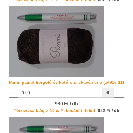
Panni pamut horgoló-és kötőfonal, kávébarna (14916-11)
-
db
+
980 Ft / db
Törzsvásárl. ár, v. 10 e. Ft kosárért. felett:
882 Ft / db