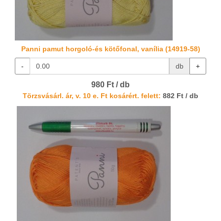
Panni pamut horgoló-és kötőfonal, vanília (14919-58)
-
db
+
980 Ft / db
Törzsvásárl. ár, v. 10 e. Ft kosárért. felett:
882 Ft / db