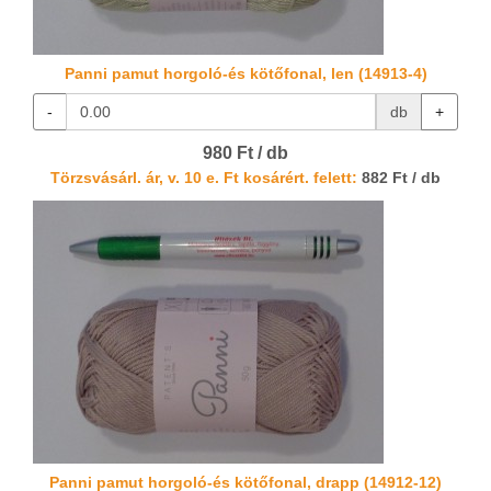
Panni pamut horgoló-és kötőfonal, len (14913-4)
-
db
+
980 Ft / db
Törzsvásárl. ár, v. 10 e. Ft kosárért. felett:
882 Ft / db
Panni pamut horgoló-és kötőfonal, drapp (14912-12)