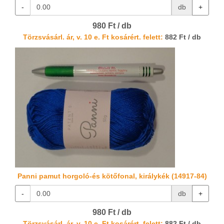
-
db
+
980 Ft / db
Törzsvásárl. ár, v. 10 e. Ft kosárért. felett:
882 Ft / db
Panni pamut horgoló-és kötőfonal, királykék (14917-84)
-
db
+
980 Ft / db
Törzsvásárl. ár, v. 10 e. Ft kosárért. felett:
882 Ft / db