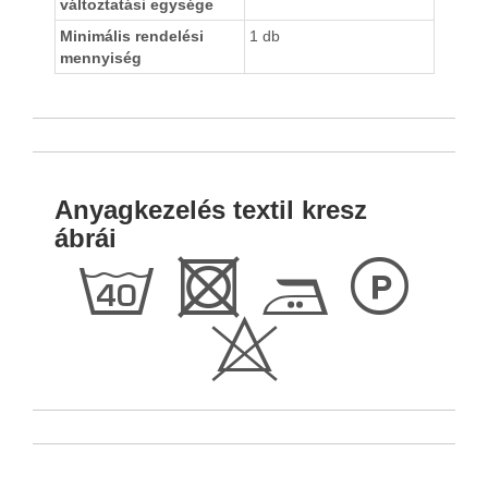
változtatási egysége
Minimális rendelési
1 db
mennyiség
Anyagkezelés textil kresz
ábrái
h
R
E
L
H