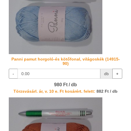
Panni pamut horgoló-és kötőfonal, világoskék (14915-
90)
-
db
+
980 Ft / db
Törzsvásárl. ár, v. 10 e. Ft kosárért. felett:
882 Ft / db