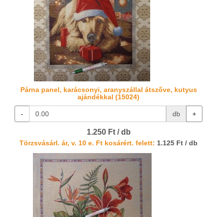
Párna panel, karácsonyi, aranyszállal átszőve, kutyus
ajándékkal (15024)
-
db
+
1.250 Ft / db
Törzsvásárl. ár, v. 10 e. Ft kosárért. felett:
1.125 Ft / db