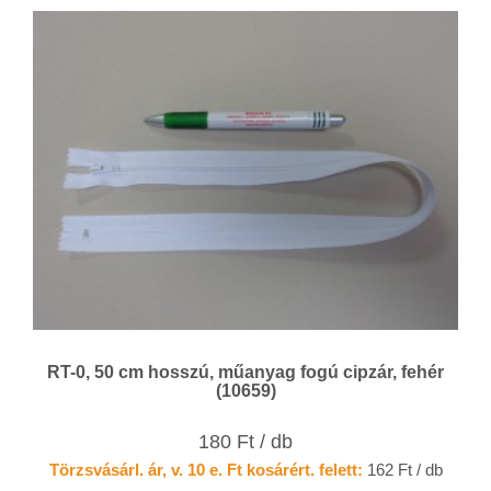
RT-0, 50 cm hosszú, műanyag fogú cipzár, fehér
(10659)
180 Ft / db
Törzsvásárl. ár, v. 10 e. Ft kosárért. felett:
162 Ft / db