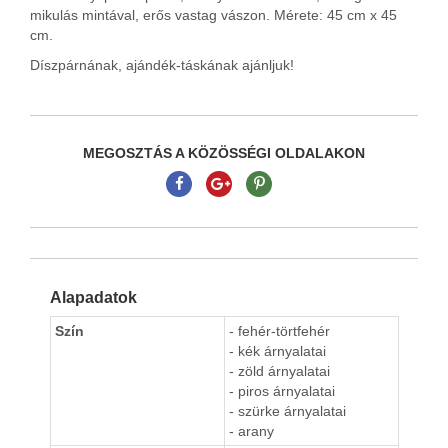
mikulás mintával, erős vastag vászon. Mérete: 45 cm x 45
cm.
Díszpárnának, ajándék-táskának ajánljuk!
MEGOSZTÁS A KÖZÖSSÉGI OLDALAKON
Alapadatok
Szín
- fehér-törtfehér
- kék árnyalatai
- zöld árnyalatai
- piros árnyalatai
- szürke árnyalatai
- arany