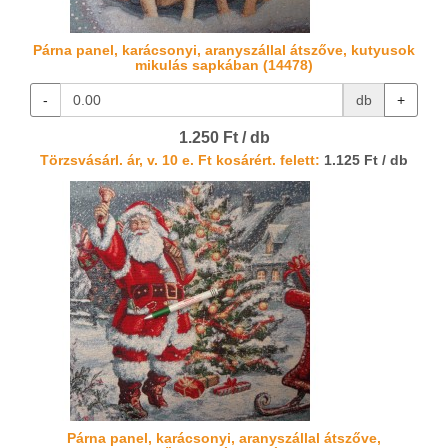
Párna panel, karácsonyi, aranyszállal átszőve, kutyusok
mikulás sapkában (14478)
-
db
+
1.250 Ft / db
Törzsvásárl. ár, v. 10 e. Ft kosárért. felett:
1.125 Ft / db
Párna panel, karácsonyi, aranyszállal átszőve,