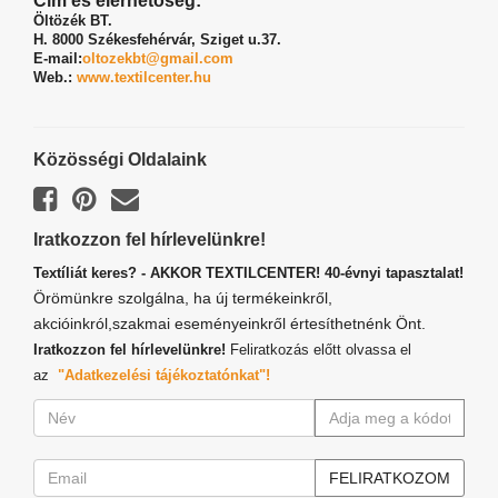
Cím és elérhetőség:
Öltözék BT.
H. 8000 Székesfehérvár,
Sziget u.37.
E-mail:
oltozekbt@gmail.com
Web.:
www.textilcenter.hu
Közösségi Oldalaink
Iratkozzon fel hírlevelünkre!
Textíliát keres? - AKKOR TEXTILCENTER! 40-évnyi tapasztalat!
Örömünkre szolgálna, ha új termékeinkről,
akcióinkról,szakmai eseményeinkről értesíthetnénk Önt.
Iratkozzon fel hírlevelünkre!
Feliratkozás előtt olvassa el
az
"Adatkezelési tájékoztatónkat"!