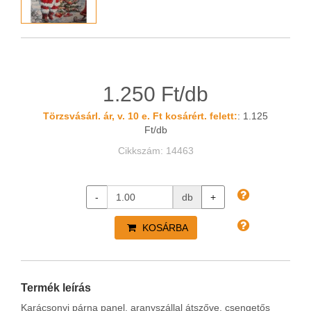
1.250 Ft/db
Törzsvásárl. ár, v. 10 e. Ft kosárért. felett:
: 1.125
Ft/db
Cikkszám: 14463
-
db
+
KOSÁRBA
Termék leírás
Karácsonyi párna panel, aranyszállal átszőve, csengetős