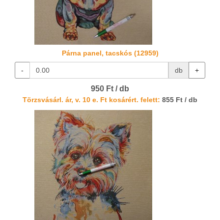
Párna panel, tacskós (12959)
-
db
+
950 Ft / db
Törzsvásárl. ár, v. 10 e. Ft kosárért. felett:
855 Ft / db