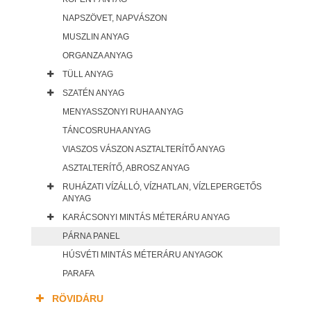
NAPSZÖVET, NAPVÁSZON
MUSZLIN ANYAG
ORGANZA ANYAG
TÜLL ANYAG
SZATÉN ANYAG
MENYASSZONYI RUHA ANYAG
TÁNCOSRUHA ANYAG
VIASZOS VÁSZON ASZTALTERÍTŐ ANYAG
ASZTALTERÍTŐ, ABROSZ ANYAG
RUHÁZATI VÍZÁLLÓ, VÍZHATLAN, VÍZLEPERGETŐS
ANYAG
KARÁCSONYI MINTÁS MÉTERÁRU ANYAG
PÁRNA PANEL
HÚSVÉTI MINTÁS MÉTERÁRU ANYAGOK
PARAFA
RÖVIDÁRU