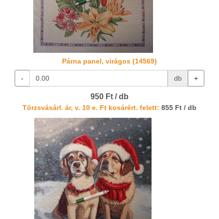
Párna panel, virágos (14569)
-
db
+
950 Ft / db
Törzsvásárl. ár, v. 10 e. Ft kosárért. felett:
855 Ft / db