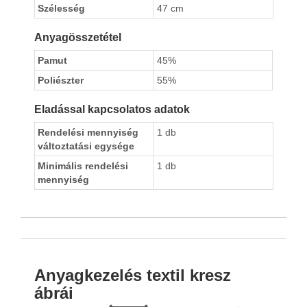
Szélesség
47 cm
Anyagösszetétel
Pamut
45%
Poliészter
55%
Eladással kapcsolatos adatok
Rendelési mennyiség
1 db
változtatási egysége
Minimális rendelési
1 db
mennyiség
Anyagkezelés textil kresz
ábrái