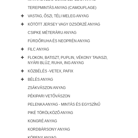
TEREPMINTÁS ANYAG (CAMOUFLAGE)
VASTAG, ŐSZI, TÉLI MELEG ANYAG
KÖTÖTT JERSEY VAGY DZSÖRZÉ ANYAG
CSIPKE MÉTERÁRU ANYAG
FÜRDŐRUHA ÉS NEOPRÉN ANYAG
FILC ANYAG
FLOKON, BATISZT, PUPLIN, VÉKONY TAVASZI,
NYÁRI BLÚZ, RUHA, ING ANYAG
KÖZBÉLÉS -VETEX, PAFIX
BÉLÉS ANYAG
ZSÁKVÁSZON ANYAG
PÉKIPARI VETŐVÁSZON
PELENKA ANYAG - MINTÁS ÉS EGYSZÍNŰ
PIKÉ TÖRÖLKÖZŐ ANYAG
KONGRÉ ANYAG
KORDBÁRSONY ANYAG
KÖPENY ANYAG