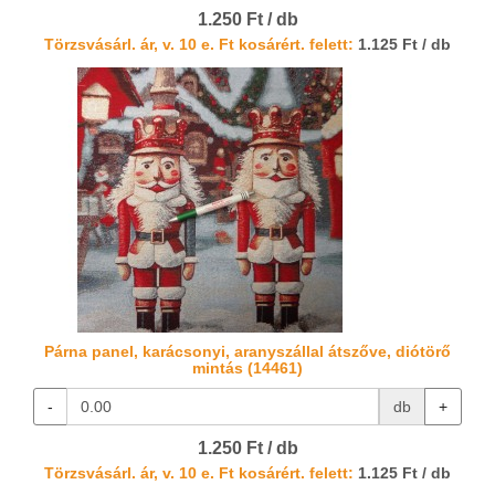
1.250 Ft / db
Törzsvásárl. ár, v. 10 e. Ft kosárért. felett:
1.125 Ft / db
Párna panel, karácsonyi, aranyszállal átszőve, diótörő
mintás (14461)
-
db
+
1.250 Ft / db
Törzsvásárl. ár, v. 10 e. Ft kosárért. felett:
1.125 Ft / db