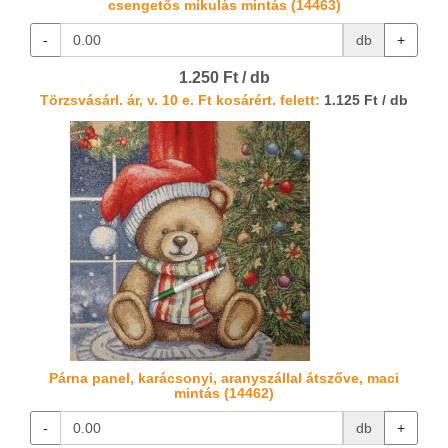
csengetős mikulás mintás (14463)
-
db
+
1.250 Ft / db
Törzsvásárl. ár, v. 10 e. Ft kosárért. felett:
1.125 Ft / db
Párna panel, karácsonyi, aranyszállal átszőve, maci
mintás (14462)
-
db
+