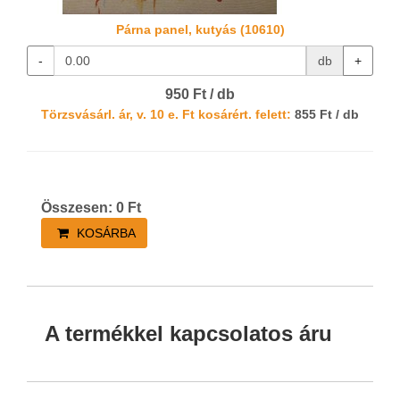
Párna panel, kutyás (10610)
-
db
+
950 Ft / db
Törzsvásárl. ár, v. 10 e. Ft kosárért. felett:
855 Ft / db
Összesen:
0
Ft
KOSÁRBA
A termékkel kapcsolatos áru