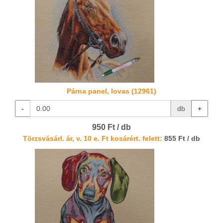
Párna panel, lovas (12961)
-
db
+
950 Ft / db
Törzsvásárl. ár, v. 10 e. Ft kosárért. felett:
855 Ft / db