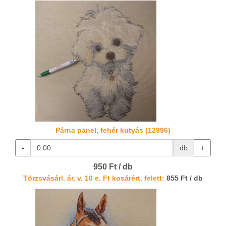
Párna panel, fehér kutyás (12996)
-
db
+
950 Ft / db
Törzsvásárl. ár, v. 10 e. Ft kosárért. felett:
855 Ft / db