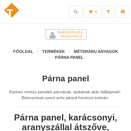
Toggle
Toggl
0
search
naviga
-
BEJELENTKEZÉS
REGISZTRÁCIÓ
FŐOLDAL
TERMÉKEK
MÉTERÁRU ANYAGOK
PÁRNA PANEL
Párna panel
Kedves mintás panelek párnának, táskának akár faliképnek!
Bútorszövet-szerű erős jakard hordozó kelmén.
Párna panel, karácsonyi,
aranyszállal átszőve,