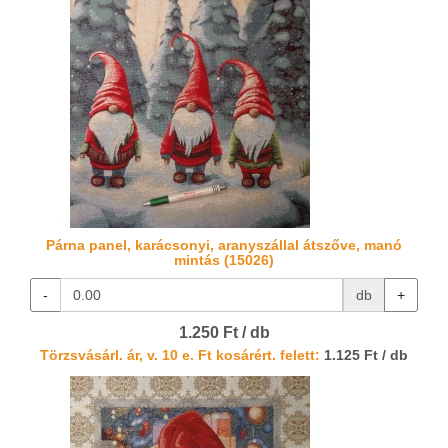
Párna panel, karácsonyi, aranyszállal átszőve, manó
mintás (15026)
-
db
+
1.250 Ft / db
Törzsvásárl. ár, v. 10 e. Ft kosárért. felett:
1.125 Ft / db