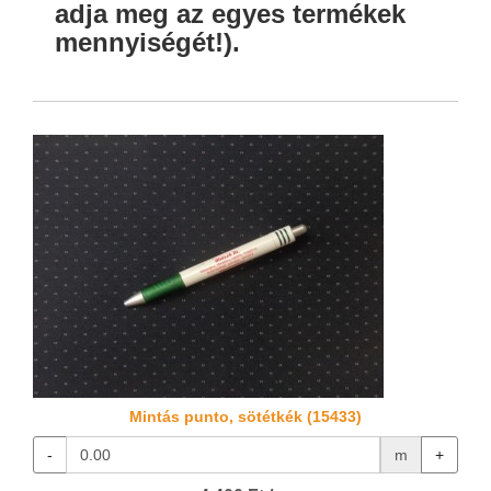
adja meg az egyes termékek
mennyiségét!).
Mintás punto, sötétkék (15433)
-
m
+