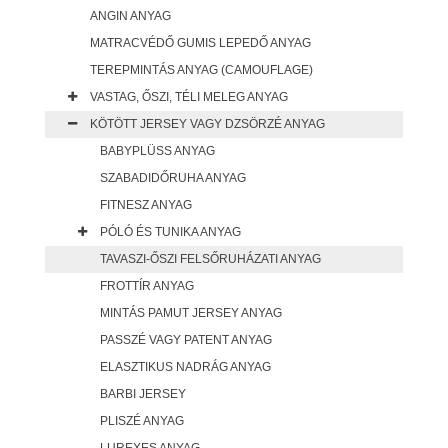
ANGIN ANYAG
MATRACVÉDŐ GUMIS LEPEDŐ ANYAG
TEREPMINTÁS ANYAG (CAMOUFLAGE)
VASTAG, ŐSZI, TÉLI MELEG ANYAG
KÖTÖTT JERSEY VAGY DZSÖRZÉ ANYAG
BABYPLÜSS ANYAG
SZABADIDŐRUHA ANYAG
FITNESZ ANYAG
PÓLÓ ÉS TUNIKA ANYAG
TAVASZI-ŐSZI FELSŐRUHÁZATI ANYAG
FROTTÍR ANYAG
MINTÁS PAMUT JERSEY ANYAG
PASSZÉ VAGY PATENT ANYAG
ELASZTIKUS NADRÁG ANYAG
BARBI JERSEY
PLISZÉ ANYAG