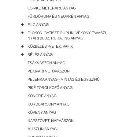
LUREXES ANYAG
CSIPKE MÉTERÁRU ANYAG
FÜRDŐRUHA ÉS NEOPRÉN ANYAG
FILC ANYAG
FLOKON, BATISZT, PUPLIN, VÉKONY TAVASZI,
NYÁRI BLÚZ, RUHA, ING ANYAG
KÖZBÉLÉS -VETEX, PAFIX
BÉLÉS ANYAG
ZSÁKVÁSZON ANYAG
PÉKIPARI VETŐVÁSZON
PELENKA ANYAG - MINTÁS ÉS EGYSZÍNŰ
PIKÉ TÖRÖLKÖZŐ ANYAG
KONGRÉ ANYAG
KORDBÁRSONY ANYAG
KÖPENY ANYAG
NAPSZÖVET, NAPVÁSZON
MUSZLIN ANYAG