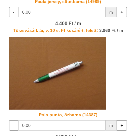
Paula jersey, sötétbarna (14989)
-
m
+
4.400 Ft / m
Törzsvásárl. ár, v. 10 e. Ft kosárért. felett:
3.960 Ft / m
Polo punto, őzbarna (14387)
-
m
+