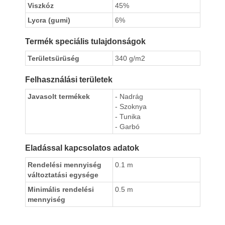
Viszkóz
45%
Lycra (gumi)
6%
Termék speciális tulajdonságok
Területsürüség
340 g/m2
Felhasználási területek
Javasolt termékek
- Nadrág
- Szoknya
- Tunika
- Garbó
Eladással kapcsolatos adatok
Rendelési mennyiség
0.1 m
változtatási egysége
Minimális rendelési
0.5 m
mennyiség