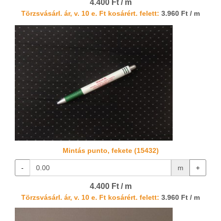
4.400 Ft / m
Törzsvásárl. ár, v. 10 e. Ft kosárért. felett:
3.960 Ft / m
Mintás punto, fekete (15432)
-
m
+
4.400 Ft / m
Törzsvásárl. ár, v. 10 e. Ft kosárért. felett:
3.960 Ft / m