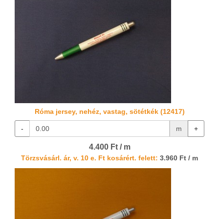
Róma jersey, nehéz, vastag, sötétkék (12417)
-
m
+
4.400 Ft / m
Törzsvásárl. ár, v. 10 e. Ft kosárért. felett:
3.960 Ft / m