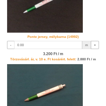
Ponte jersey, mélybarna (14992)
-
m
+
3.200 Ft / m
Törzsvásárl. ár, v. 10 e. Ft kosárért. felett:
2.880 Ft / m