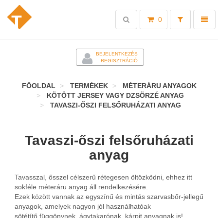
Toggle
Toggl
0
search
naviga
-
BEJELENTKEZÉS
REGISZTRÁCIÓ
FŐOLDAL
TERMÉKEK
MÉTERÁRU ANYAGOK
KÖTÖTT JERSEY VAGY DZSÖRZÉ ANYAG
TAVASZI-ŐSZI FELSŐRUHÁZATI ANYAG
Tavaszi-őszi felsőruházati
anyag
Tavasszal, ősszel célszerű rétegesen öltözködni, ehhez itt
sokféle méteráru anyag áll rendelkezésére.
Ezek között vannak az egyszínű és mintás szarvasbőr-jellegű
anyagok, amelyek nagyon jól használhatóak
sötétítő függönynek, ágytakarónak, kárpit anyagnak is!