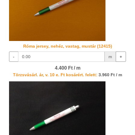
Róma jersey, nehéz, vastag, mustár (12415)
-
m
+
4.400 Ft / m
Törzsvásárl. ár, v. 10 e. Ft kosárért. felett:
3.960 Ft / m