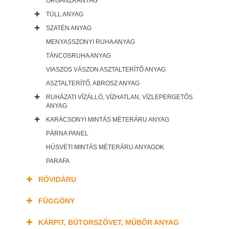
ORGANZA ANYAG
TÜLL ANYAG
SZATÉN ANYAG
MENYASSZONYI RUHA ANYAG
TÁNCOSRUHA ANYAG
VIASZOS VÁSZON ASZTALTERÍTŐ ANYAG
ASZTALTERÍTŐ, ABROSZ ANYAG
RUHÁZATI VÍZÁLLÓ, VÍZHATLAN, VÍZLEPERGETŐS
ANYAG
KARÁCSONYI MINTÁS MÉTERÁRU ANYAG
PÁRNA PANEL
HÚSVÉTI MINTÁS MÉTERÁRU ANYAGOK
PARAFA
RÖVIDÁRU
FÜGGÖNY
KÁRPIT, BÚTORSZÖVET, MŰBŐR ANYAG