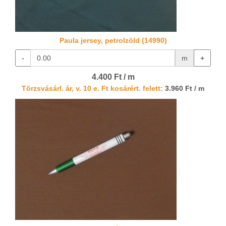
Paula jersey, petrolzöld (14990)
-
m
+
4.400 Ft / m
Törzsvásárl. ár, v. 10 e. Ft kosárért. felett:
3.960 Ft / m