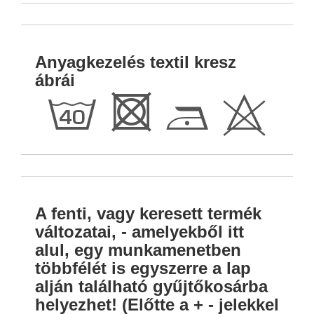
Anyagkezelés textil kresz
ábrái
h
R
D
H
A fenti, vagy keresett termék
változatai, - amelyekből itt
alul, egy munkamenetben
többfélét is egyszerre a lap
alján található gyűjtőkosárba
helyezhet! (Előtte a + - jelekkel