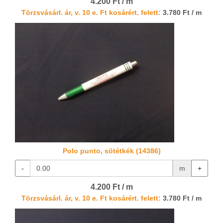
4.200 Ft / m
Törzsvásárl. ár, v. 10 e. Ft kosárért. felett:
3.780 Ft / m
Polo punto, sötétkék (14386)
-
m
+
4.200 Ft / m
Törzsvásárl. ár, v. 10 e. Ft kosárért. felett:
3.780 Ft / m