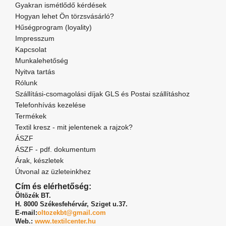
Gyakran ismétlődő kérdések
Hogyan lehet Ön törzsvásárló?
Hűségprogram (loyality)
Impresszum
Kapcsolat
Munkalehetőség
Nyitva tartás
Rólunk
Szállítási-csomagolási díjak GLS és Postai szállításhoz
Telefonhívás kezelése
Termékek
Textil kresz - mit jelentenek a rajzok?
ÁSZF
ÁSZF - pdf. dokumentum
Árak, készletek
Útvonal az üzleteinkhez
Cím és elérhetőség:
Öltözék BT.
H. 8000 Székesfehérvár,
Sziget u.37.
E-mail:
oltozekbt@gmail.com
Web.:
www.textilcenter.hu