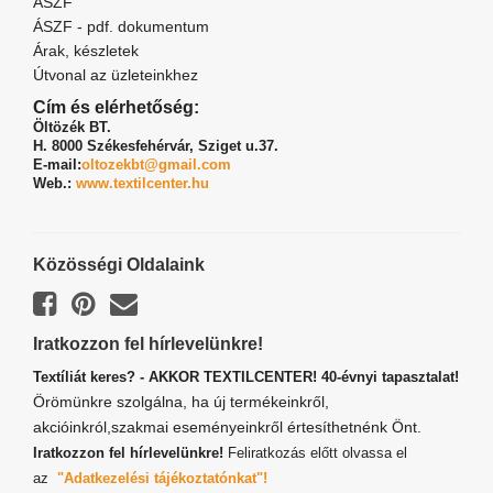
ÁSZF
ÁSZF - pdf. dokumentum
Árak, készletek
Útvonal az üzleteinkhez
Cím és elérhetőség:
Öltözék BT.
H. 8000 Székesfehérvár,
Sziget u.37.
E-mail:
oltozekbt@gmail.com
Web.:
www.textilcenter.hu
Közösségi Oldalaink
Iratkozzon fel hírlevelünkre!
Textíliát keres? - AKKOR TEXTILCENTER! 40-évnyi tapasztalat!
Örömünkre szolgálna, ha új termékeinkről,
akcióinkról,szakmai eseményeinkről értesíthetnénk Önt.
Iratkozzon fel hírlevelünkre!
Feliratkozás előtt olvassa el
az
"Adatkezelési tájékoztatónkat"!