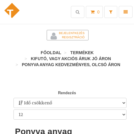
Toggle
Toggl
0
search
naviga
-
BEJELENTKEZÉS
REGISZTRÁCIÓ
FŐOLDAL
TERMÉKEK
KIFUTÓ, VAGY AKCIÓS ÁRUK JÓ ÁRON
PONYVA ANYAG KEDVEZMÉNYES, OLCSÓ ÁRON
Rendezés
Ponyva anyag