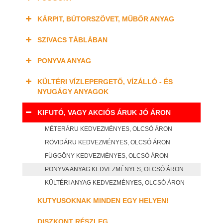
KÁRPIT, BÚTORSZÖVET, MŰBŐR ANYAG
SZIVACS TÁBLÁBAN
PONYVA ANYAG
KÜLTÉRI VÍZLEPERGETŐ, VÍZÁLLÓ - ÉS
NYUGÁGY ANYAGOK
KIFUTÓ, VAGY AKCIÓS ÁRUK JÓ ÁRON
MÉTERÁRU KEDVEZMÉNYES, OLCSÓ ÁRON
RÖVIDÁRU KEDVEZMÉNYES, OLCSÓ ÁRON
FÜGGÖNY KEDVEZMÉNYES, OLCSÓ ÁRON
PONYVA ANYAG KEDVEZMÉNYES, OLCSÓ ÁRON
KÜLTÉRI ANYAG KEDVEZMÉNYES, OLCSÓ ÁRON
KUTYUSOKNAK MINDEN EGY HELYEN!
DISZKONT RÉSZLEG