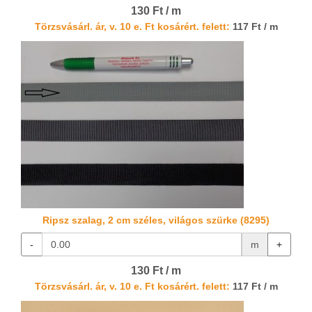
130 Ft / m
Törzsvásárl. ár, v. 10 e. Ft kosárért. felett:
117 Ft / m
Ripsz szalag, 2 cm széles, világos szürke (8295)
-
m
+
130 Ft / m
Törzsvásárl. ár, v. 10 e. Ft kosárért. felett:
117 Ft / m