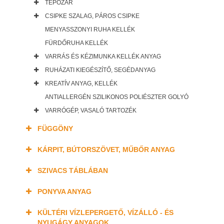
TÉPŐZÁR
CSIPKE SZALAG, PÁROS CSIPKE
MENYASSZONYI RUHA KELLÉK
FÜRDŐRUHA KELLÉK
VARRÁS ÉS KÉZIMUNKA KELLÉK ANYAG
RUHÁZATI KIEGÉSZÍTŐ, SEGÉDANYAG
KREATÍV ANYAG, KELLÉK
ANTIALLERGÉN SZILIKONOS POLIÉSZTER GOLYÓ
VARRÓGÉP, VASALÓ TARTOZÉK
FÜGGÖNY
KÁRPIT, BÚTORSZÖVET, MŰBŐR ANYAG
SZIVACS TÁBLÁBAN
PONYVA ANYAG
KÜLTÉRI VÍZLEPERGETŐ, VÍZÁLLÓ - ÉS
NYUGÁGY ANYAGOK