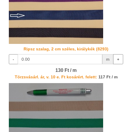
Ripsz szalag, 2 cm széles, királykék (8293)
-
m
+
130 Ft / m
Törzsvásárl. ár, v. 10 e. Ft kosárért. felett:
117 Ft / m