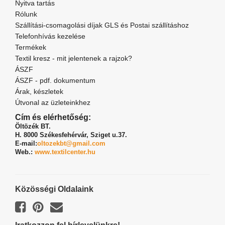
Nyitva tartás
Rólunk
Szállítási-csomagolási díjak GLS és Postai szállításhoz
Telefonhívás kezelése
Termékek
Textil kresz - mit jelentenek a rajzok?
ÁSZF
ÁSZF - pdf. dokumentum
Árak, készletek
Útvonal az üzleteinkhez
Cím és elérhetőség:
Öltözék BT.
H. 8000 Székesfehérvár,
Sziget u.37.
E-mail:
oltozekbt@gmail.com
Web.:
www.textilcenter.hu
Közösségi Oldalaink