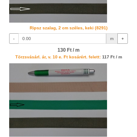
Ripsz szalag, 2 cm széles, keki (8291)
-
m
+
130 Ft / m
Törzsvásárl. ár, v. 10 e. Ft kosárért. felett:
117 Ft / m