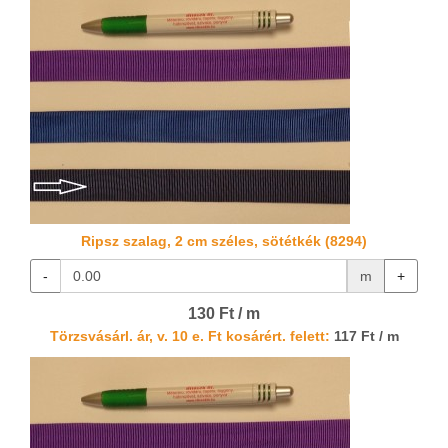
Ripsz szalag, 2 cm széles, sötétkék (8294)
-
m
+
130 Ft / m
Törzsvásárl. ár, v. 10 e. Ft kosárért. felett:
117 Ft / m