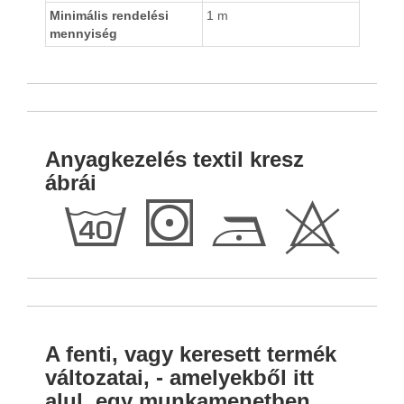
Minimális rendelési
1 m
mennyiség
Anyagkezelés textil kresz
ábrái
h
S
D
H
A fenti, vagy keresett termék
változatai, - amelyekből itt
alul, egy munkamenetben