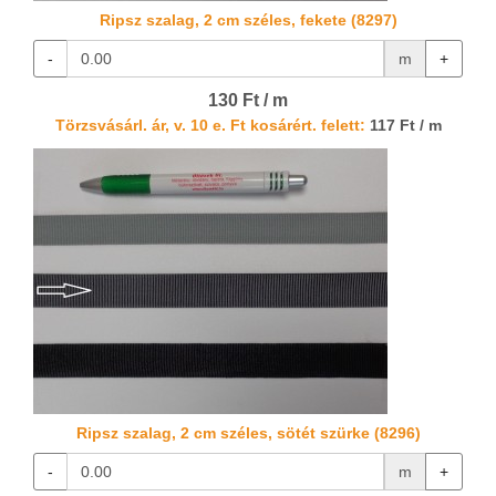
Ripsz szalag, 2 cm széles, fekete (8297)
-
m
+
130 Ft / m
Törzsvásárl. ár, v. 10 e. Ft kosárért. felett:
117 Ft / m
Ripsz szalag, 2 cm széles, sötét szürke (8296)
-
m
+