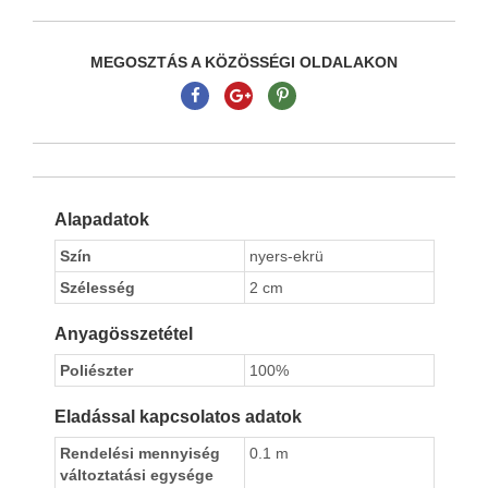
MEGOSZTÁS A KÖZÖSSÉGI OLDALAKON
Alapadatok
Szín
nyers-ekrü
Szélesség
2 cm
Anyagösszetétel
Poliészter
100%
Eladással kapcsolatos adatok
Rendelési mennyiség
0.1 m
változtatási egysége