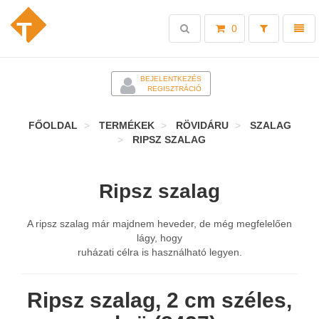
Toggle
Toggl
0
search
naviga
-
BEJELENTKEZÉS
REGISZTRÁCIÓ
FŐOLDAL
TERMÉKEK
RÖVIDÁRU
SZALAG
RIPSZ SZALAG
Ripsz szalag
A ripsz szalag már majdnem heveder, de még megfelelően
lágy, hogy
ruházati célra is használható legyen.
Ripsz szalag, 2 cm széles,