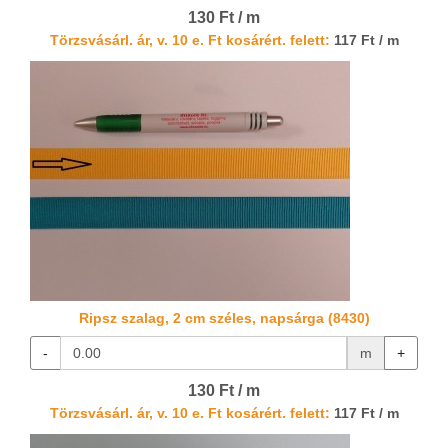
130 Ft / m
Törzsvásárl. ár, v. 10 e. Ft kosárért. felett:
117 Ft / m
Ripsz szalag, 2 cm széles, napsárga (8430)
-
m
+
130 Ft / m
Törzsvásárl. ár, v. 10 e. Ft kosárért. felett:
117 Ft / m