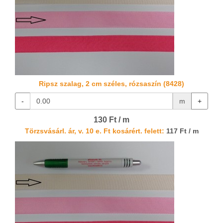
Ripsz szalag, 2 cm széles, rózsaszín (8428)
-
m
+
130 Ft / m
Törzsvásárl. ár, v. 10 e. Ft kosárért. felett:
117 Ft / m