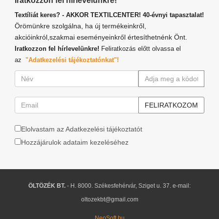
Iratkozzon fel hírlevelünkre!
Textíliát keres? - AKKOR TEXTILCENTER! 40-évnyi tapasztalat!
Örömünkre szolgálna, ha új termékeinkről,
akcióinkról,szakmai eseményeinkről értesíthetnénk Önt.
Iratkozzon fel hírlevelünkre!
Feliratkozás előtt olvassa el
az
"Adatkezelési tájékoztatónkat"!
Elolvastam az Adatkezelési tájékoztatót
Hozzájárulok adataim kezeléséhez
ÖLTÖZÉK BT.
- H. 8000. Székesfehérvár, Sziget u. 37. e-mail:
oltozekbt@gmail.com
NeoSoft.hu