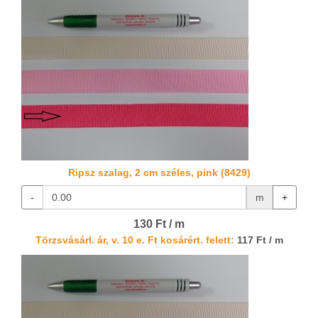
Ripsz szalag, 2 cm széles, pink (8429)
-
m
+
130 Ft / m
Törzsvásárl. ár, v. 10 e. Ft kosárért. felett:
117 Ft / m