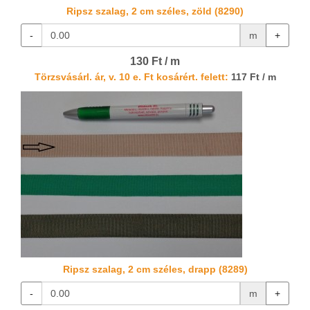
Ripsz szalag, 2 cm széles, zöld (8290)
-
m
+
130 Ft / m
Törzsvásárl. ár, v. 10 e. Ft kosárért. felett:
117 Ft / m
Ripsz szalag, 2 cm széles, drapp (8289)
-
m
+