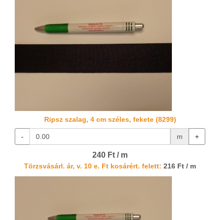
Ripsz szalag, 4 cm széles, fekete (8299)
-
m
+
240 Ft / m
Törzsvásárl. ár, v. 10 e. Ft kosárért. felett:
216 Ft / m