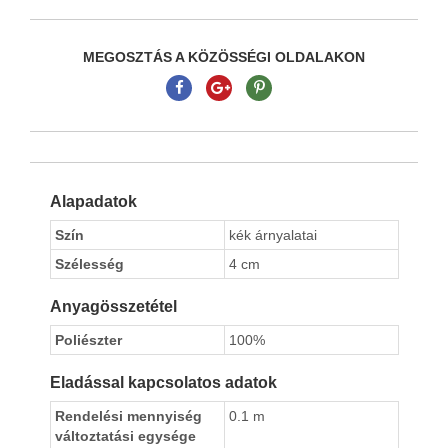
MEGOSZTÁS A KÖZÖSSÉGI OLDALAKON
Alapadatok
Szín
kék árnyalatai
Szélesség
4 cm
Anyagösszetétel
Poliészter
100%
Eladással kapcsolatos adatok
Rendelési mennyiség
0.1 m
változtatási egysége