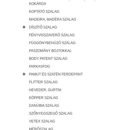
KOKÁRDA
KOPTATÓ SZALAG
MADEIRA, MADÉRA SZALAG
DÍSZÍTŐ SZALAG
FÉNYVISSZAVERŐ SZALAG
FÜGGÖNYBEHÚZÓ SZALAG
PASZOMÁNY BOJTOKKAL
BODY PATENT SZALAG
FARKASFOG
PAMUT ÉS SZATÉN FERDEPÁNT
FLITTER SZALAG
HEVEDER, GURTNI
KÖPPER SZALAG
DANÚBIA SZALAG
SZŐNYEGSZEGŐ SZALAG
VETEX SZALAG
MÉRŐSZALAG