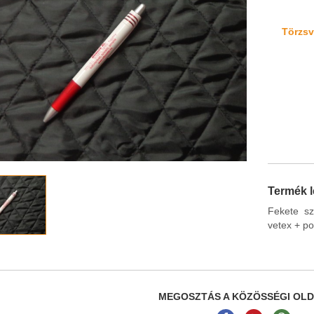
Törzsvá
Termék l
Fekete sz
vetex + pol
MEGOSZTÁS A KÖZÖSSÉGI OL