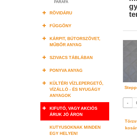
PARAFA
gy
te
RÖVIDÁRU
FÜGGÖNY
KÁRPIT, BÚTORSZÖVET,
MŰBŐR ANYAG
SZIVACS TÁBLÁBAN
PONYVA ANYAG
KÜLTÉRI VÍZLEPERGETŐ,
Stepp
VÍZÁLLÓ - ÉS NYUGÁGY
ANYAGOK
-
KIFUTÓ, VAGY AKCIÓS
ÁRUK JÓ ÁRON
Törzsv
KUTYUSOKNAK MINDEN
kosáré
EGY HELYEN!