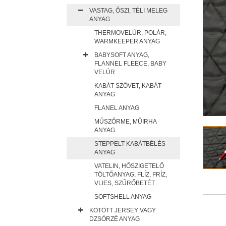
VASTAG, ŐSZI, TÉLI MELEG
ANYAG
THERMOVELÚR, POLÁR,
WARMKEEPER ANYAG
BABYSOFT ANYAG,
FLANNEL FLEECE, BABY
VELÚR
KABÁT SZÖVET, KABÁT
ANYAG
FLANEL ANYAG
MŰSZŐRME, MŰIRHA
ANYAG
STEPPELT KABÁTBÉLÉS
ANYAG
VATELIN, HŐSZIGETELŐ
TÖLTŐANYAG, FLÍZ, FRÍZ,
VLIES, SZŰRŐBETÉT
SOFTSHELL ANYAG
KÖTÖTT JERSEY VAGY
DZSÖRZÉ ANYAG