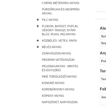
CSIPKE MÉTERÁRU ANYAG
FÜRDŐRUHA ÉS NEOPRÉN
ANYAG
FILC ANYAG
FLOKON, BATISZT, PUPLIN,
Al
VÉKONY TAVASZI, NYÁRI
BLÚZ, RUHA, ING ANYAG
Sz
KÖZBÉLÉS -VETEX, PAFIX
Sz
BÉLÉS ANYAG
Any
ZSÁKVÁSZON ANYAG
PÉKIPARI VETŐVÁSZON
Pol
PELENKA ANYAG - MINTÁS
ÉS EGYSZÍNŰ
Ter
PIKÉ TÖRÖLKÖZŐ ANYAG
Te
KONGRÉ ANYAG
Fel
KORDBÁRSONY ANYAG
KÖPENY ANYAG
Ja
NAPSZÖVET, NAPVÁSZON