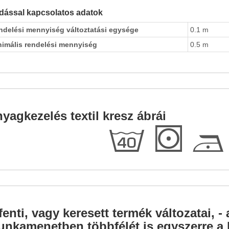
dással kapcsolatos adatok
ndelési mennyiség változtatási egysége
0.1 m
nimális rendelési mennyiség
0.5 m
yagkezelés textil kresz ábrái
h
S
D
fenti, vagy keresett termék változatai, - 
nkamenetben többfélét is egyszerre a l