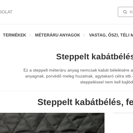
TOGG
SOLAT
K
TERMÉKEK
MÉTERÁRU ANYAGOK
VASTAG, ŐSZI, TÉLI
Steppelt kabátbélé
Ez a steppelt méteráru anyag nemcsak kabát bélelésére a
anyagnak, porvédő meleg huzatnak, agytakaró célra stb.-
steppeléssel nem kell bajlód
Steppelt kabátbélés, f