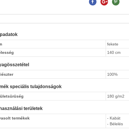
apadatok
ín
fekete
élesség
140 cm
agösszetétel
iészter
100%
mék speciális tulajdonságok
rületsürüség
180 g/m2
használási területek
vasolt termékek
- Kabát
- Bélelés