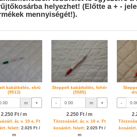
űjtőkosárba helyezhet! (Előtte a + - je
rmékek mennyiségét!).
elt kabátbélés, ekrü
Steppelt kabátbélés, fehér
Steppe
(9513)
(5585)
dr
m
+
-
m
+
-
2.250 Ft / m
2.250 Ft / m
2.
ásárl. ár, v. 10 e. Ft
Törzsvásárl. ár, v. 10 e. Ft
Törzsvásá
rt. felett:
2.025 Ft /
kosárért. felett:
2.025 Ft /
kosárért.
m
m