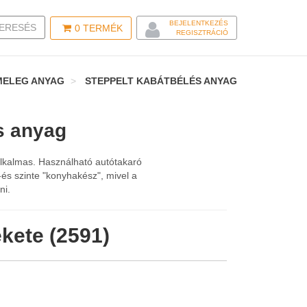
BEJELENTKEZÉS
LE SEARCH
ERESÉS
0
TERMÉK
REGISZTRÁCIÓ
 MELEG ANYAG
STEPPELT KABÁTBÉLÉS ANYAG
s anyag
lkalmas. Használható autótakaró
és szinte "konyhakész", mivel a
ni.
ekete (2591)