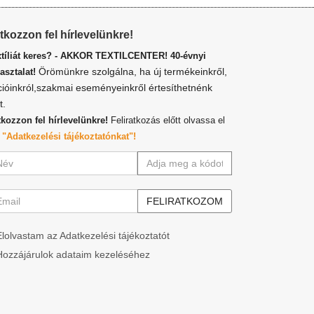
atkozzon fel hírlevelünkre!
xtíliát keres? - AKKOR TEXTILCENTER! 40-évnyi
Örömünkre szolgálna, ha új termékeinkről,
asztalat!
cióinkról,szakmai eseményeinkről értesíthetnénk
t.
tkozzon fel hírlevelünkre!
Feliratkozás előtt olvassa el
z
"Adatkezelési tájékoztatónkat"!
Elolvastam az Adatkezelési tájékoztatót
Hozzájárulok adataim kezeléséhez