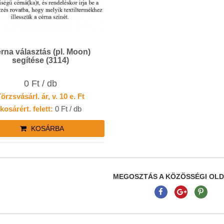
rna választás (pl. Moon)
segítése (3114)
0 Ft / db
örzsvásárl. ár, v. 10 e. Ft
kosárért. felett:
0 Ft / db
KOSÁRBA
MEGOSZTÁS A KÖZÖSSÉGI OL