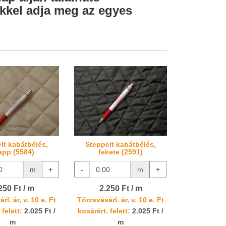
lekkel adja meg az egyes
lt kabátbélés,
Steppelt kabátbélés,
app (5584)
fekete (2591)
m
+
-
m
+
250 Ft / m
2.250 Ft / m
rl. ár, v. 10 e. Ft
Törzsvásárl. ár, v. 10 e. Ft
 felett:
2.025 Ft /
kosárért. felett:
2.025 Ft /
m
m