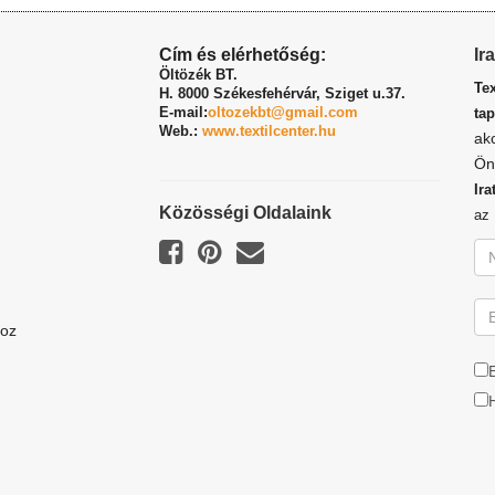
Cím és elérhetőség:
Ir
Öltözék BT.
Te
H. 8000 Székesfehérvár,
Sziget u.37.
E-mail:
oltozekbt@gmail.com
tap
Web.:
www.textilcenter.hu
ak
Ön
Ira
Közösségi Oldalaink
a
hoz