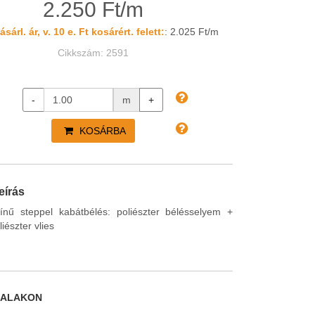
2.250 Ft/m
sárl. ár, v. 10 e. Ft kosárért. felett:
: 2.025 Ft/m
Cikkszám: 2591
-
m
+
KOSÁRBA
eírás
ínű steppel kabátbélés: poliészter bélésselyem +
iészter vlies
DALAKON