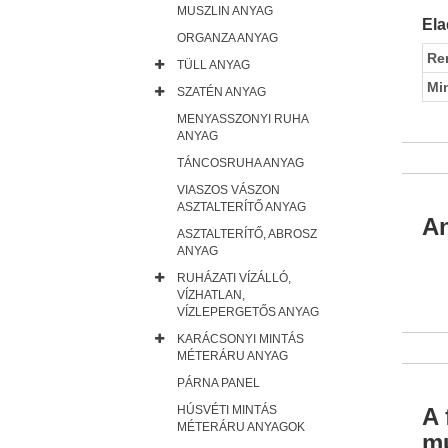
MUSZLIN ANYAG
Ela
ORGANZA ANYAG
Re
TÜLL ANYAG
Mi
SZATÉN ANYAG
MENYASSZONYI RUHA
ANYAG
TÁNCOSRUHA ANYAG
VIASZOS VÁSZON
ASZTALTERÍTŐ ANYAG
An
ASZTALTERÍTŐ, ABROSZ
ANYAG
RUHÁZATI VÍZÁLLÓ,
VÍZHATLAN,
VÍZLEPERGETŐS ANYAG
KARÁCSONYI MINTÁS
MÉTERÁRU ANYAG
PÁRNA PANEL
A 
HÚSVÉTI MINTÁS
MÉTERÁRU ANYAGOK
mu