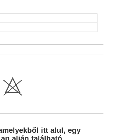
H
amelyekből itt alul, egy
ap alján található