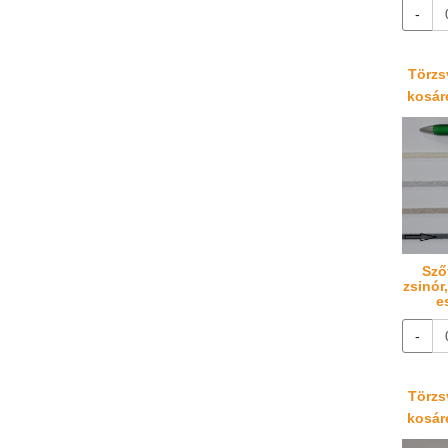
-
Törzsv
kosáré
Sző
zsinór
e
-
Törzsv
kosáré