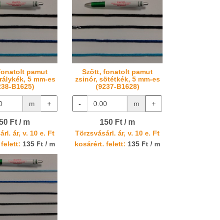
 fonatolt pamut
Szőtt, fonatolt pamut
irálykék, 5 mm-es
zsinór, sötétkék, 5 mm-es
238-B1625)
(9237-B1628)
m
+
-
m
+
50 Ft / m
150 Ft / m
rl. ár, v. 10 e. Ft
Törzsvásárl. ár, v. 10 e. Ft
felett:
135 Ft / m
kosárért. felett:
135 Ft / m