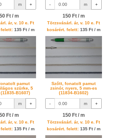
m
+
-
m
+
50 Ft / m
150 Ft / m
rl. ár, v. 10 e. Ft
Törzsvásárl. ár, v. 10 e. Ft
felett:
135 Ft / m
kosárért. felett:
135 Ft / m
 fonatolt pamut
Szőtt, fonatolt pamut
világos szürke, 5
zsinór, nyers, 5 mm-es
(11835-B1607)
(11834-B1602)
m
+
-
m
+
50 Ft / m
150 Ft / m
rl. ár, v. 10 e. Ft
Törzsvásárl. ár, v. 10 e. Ft
felett:
135 Ft / m
kosárért. felett:
135 Ft / m