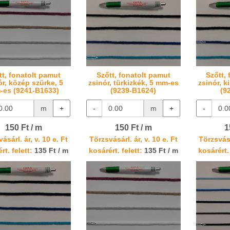
tt, fonatolt pamut
Szőtt, fonatolt pamut
Szőtt,
ór, közép szürke, 5
zsinór, türkizkék, 5 mm-es
zsinór, k
es (9241-B1633)
(9239-B1624)
(9
m
+
-
m
+
-
150 Ft / m
150 Ft / m
1
ásárl. ár, v. 10 e. Ft
Törzsvásárl. ár, v. 10 e. Ft
Törzsvásá
rt. felett:
135 Ft / m
kosárért. felett:
135 Ft / m
kosárért. 