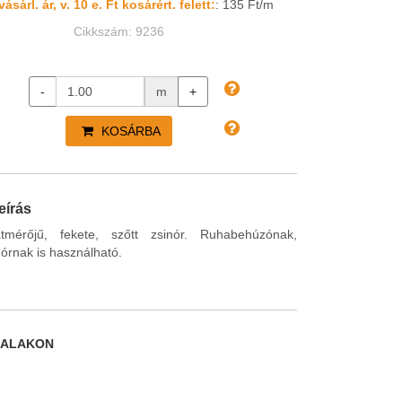
ásárl. ár, v. 10 e. Ft kosárért. felett:
: 135 Ft/m
Cikkszám: 9236
-
m
+
KOSÁRBA
eírás
érőjű, fekete, szőtt zsinór. Ruhabehúzónak,
órnak is használható.
DALAKON