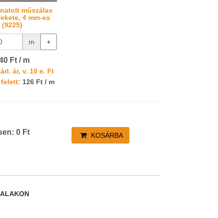
onatolt műszálas
 fekete, 4 mm-es
(9225)
m
+
40 Ft / m
rl. ár, v. 10 e. Ft
felett:
126 Ft / m
sen:
0
Ft
KOSÁRBA
DALAKON