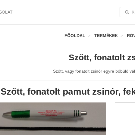
TOGG
SOLAT
K
FŐOLDAL
TERMÉKEK
RÖ
Szőtt, fonatolt z
Szőtt, vagy fonatolt zsinór egyre bőbülő vál
Szőtt, fonatolt pamut zsinór, f