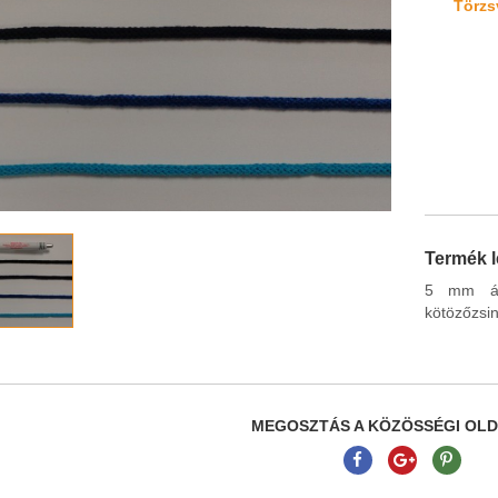
Törzsv
Termék l
5 mm átm
kötözőzsin
MEGOSZTÁS A KÖZÖSSÉGI OL