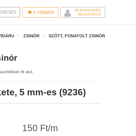
BEJELENTKEZÉS
LE SEARCH
ERESÉS
0
TERMÉK
REGISZTRÁCIÓ
VIDÁRU
ZSINÓR
SZŐTT, FONATOLT ZSINÓR
sinór
asztékban itt alul.
ekete, 5 mm-es (9236)
150 Ft/m