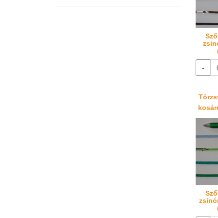
Sző
zsin
-
Törzsv
kosáré
Sző
zsinó