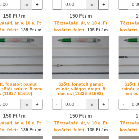
m
+
-
m
+
-
150 Ft / m
150 Ft / m
1
ásárl. ár, v. 10 e. Ft
Törzsvásárl. ár, v. 10 e. Ft
Törzsvásá
rt. felett:
135 Ft / m
kosárért. felett:
135 Ft / m
kosárért. 
tt, fonatolt pamut
Szőtt, fonatolt pamut
Szőtt,
, sötét szürke, 5 mm-
zsinór, világos drapp, 5
zsinór, 
s (11837-B1610)
mm-es (11836-B1693)
mm-es 
m
+
-
m
+
-
150 Ft / m
150 Ft / m
1
ásárl. ár, v. 10 e. Ft
Törzsvásárl. ár, v. 10 e. Ft
Törzsvásá
rt. felett:
135 Ft / m
kosárért. felett:
135 Ft / m
kosárért. 