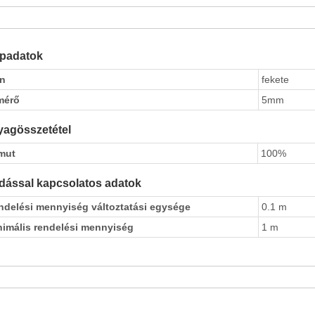
apadatok
ín
fekete
mérő
5mm
agösszetétel
mut
100%
dással kapcsolatos adatok
ndelési mennyiség változtatási egysége
0.1 m
nimális rendelési mennyiség
1 m