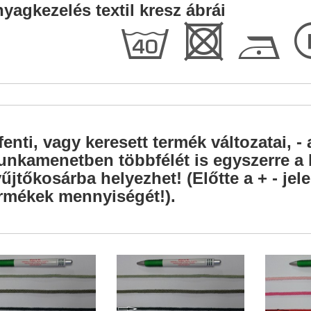
yagkezelés textil kresz ábrái
h
R
D
fenti, vagy keresett termék változatai, - 
nkamenetben többfélét is egyszerre a l
űjtőkosárba helyezhet! (Előtte a + - je
rmékek mennyiségét!).