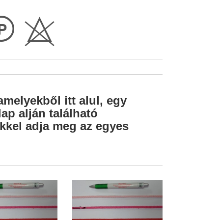
L
H
amelyekből itt alul, egy
ap alján található
lekkel adja meg az egyes