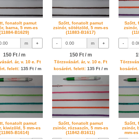
tt, fonatolt pamut
Szőtt, fonatolt pamut
Szőtt,
ór, barna, 5 mm-es
zsinór, sötétzöld, 5 mm-es
zsinór,
(11884-B1629)
(11883-B1617)
(11
m
+
-
m
+
-
150 Ft / m
150 Ft / m
1
ásárl. ár, v. 10 e. Ft
Törzsvásárl. ár, v. 10 e. Ft
Törzsvásá
rt. felett:
135 Ft / m
kosárért. felett:
135 Ft / m
kosárért. 
tt, fonatolt pamut
Szőtt, fonatolt pamut
Szőtt,
r, kiwizöld, 5 mm-es
zsinór, rózsaszín, 5 mm-es
zsinór, 
(11865-B1614)
(11842-B1611)
mm-es 