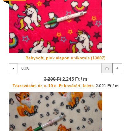
Babysoft, pink alapon unikornis (13807)
-
m
+
3.200 Ft
2.245 Ft / m
Törzsvásárl. ár, v. 10 e. Ft kosárért. felett:
2.021 Ft / m