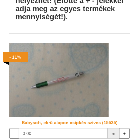
helyezhet! (Előtte a + - jelekkel
adja meg az egyes termékek
mennyiségét!).
- 11%
Babysoft, ekrü alapon csipkés szives (15535)
-
m
+