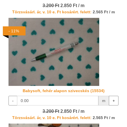
3.200 Ft
2.850 Ft / m
Törzsvásárl. ár, v. 10 e. Ft kosárért. felett:
2.565 Ft / m
- 11%
Babysoft, fehér alapon szivecskés (15534)
-
m
+
3.200 Ft
2.850 Ft / m
Törzsvásárl. ár, v. 10 e. Ft kosárért. felett:
2.565 Ft / m