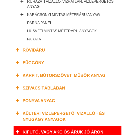
RUHÁZATI VÍZÁLLÓ, VÍZHATLAN, VÍZLEPERGETŐS
ANYAG
KARÁCSONYI MINTÁS MÉTERÁRU ANYAG
PÁRNA PANEL
HÚSVÉTI MINTÁS MÉTERÁRU ANYAGOK
PARAFA
RÖVIDÁRU
FÜGGÖNY
KÁRPIT, BÚTORSZÖVET, MŰBŐR ANYAG
SZIVACS TÁBLÁBAN
PONYVA ANYAG
KÜLTÉRI VÍZLEPERGETŐ, VÍZÁLLÓ - ÉS
NYUGÁGY ANYAGOK
KIFUTÓ, VAGY AKCIÓS ÁRUK JÓ ÁRON