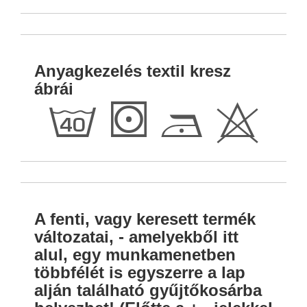
Anyagkezelés textil kresz
ábrái
h
S
D
H
A fenti, vagy keresett termék
változatai, - amelyekből itt
alul, egy munkamenetben
többfélét is egyszerre a lap
alján található gyűjtőkosárba