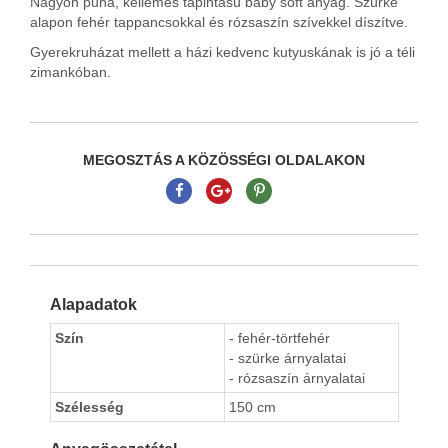
Nagyon puha, kellemes tapintású baby soft anyag. Szürke
alapon fehér tappancsokkal és rózsaszín szívekkel díszítve.
Gyerekruházat mellett a házi kedvenc kutyuskának is jó a téli
zimankóban.
MEGOSZTÁS A KÖZÖSSÉGI OLDALAKON
Alapadatok
Szín
- fehér-törtfehér
- szürke árnyalatai
- rózsaszín árnyalatai
Szélesség
150 cm