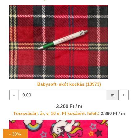
Babysoft, skót kockás (13973)
-
m
+
3.200 Ft / m
Törzsvásárl. ár, v. 10 e. Ft kosárért. felett:
2.880 Ft / m
- 30%