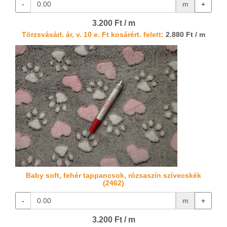
-
m
+
3.200 Ft / m
Törzsvásárl. ár, v. 10 e. Ft kosárért. felett:
2.880 Ft / m
Baby soft, fehér tappancsok, rózsaszín szívecskék
(2462)
-
m
+
3.200 Ft / m