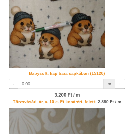
Babysoft, kapibara sapkában (15120)
-
m
+
3.200 Ft / m
Törzsvásárl. ár, v. 10 e. Ft kosárért. felett:
2.880 Ft / m