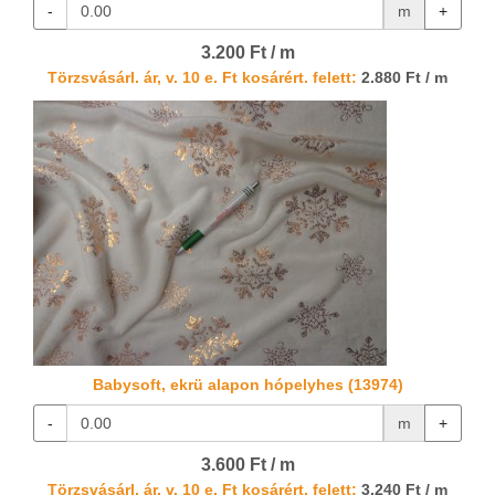
-
m
+
3.200 Ft / m
Törzsvásárl. ár, v. 10 e. Ft kosárért. felett:
2.880 Ft / m
Babysoft, ekrü alapon hópelyhes (13974)
-
m
+
3.600 Ft / m
Törzsvásárl. ár, v. 10 e. Ft kosárért. felett:
3.240 Ft / m