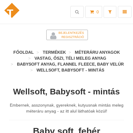
Toggle
Toggl
0
search
naviga
-
BEJELENTKEZÉS
REGISZTRÁCIÓ
FŐOLDAL
TERMÉKEK
MÉTERÁRU ANYAGOK
VASTAG, ŐSZI, TÉLI MELEG ANYAG
BABYSOFT ANYAG, FLANNEL FLEECE, BABY VELÚR
WELLSOFT, BABYSOFT - MINTÁS
Wellsoft, Babysoft - mintás
Embernek, asszonynak, gyereknek, kutyusnak mintás meleg
méteráru anyag - az itt alul láthatóak közül!
Baby soft, fehér