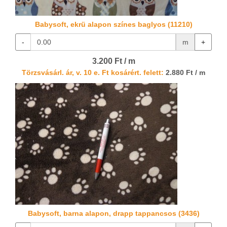
Babysoft, ekrü alapon színes baglyos (11210)
-
m
+
3.200 Ft / m
Törzsvásárl. ár, v. 10 e. Ft kosárért. felett:
2.880 Ft / m
Babysoft, barna alapon, drapp tappancsos (3436)