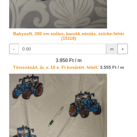
Babysoft, 200 cm széles, barokk mintás, szürke-fehér
(15118)
-
m
+
3.950 Ft / m
Törzsvásárl. ár, v. 10 e. Ft kosárért. felett:
3.555 Ft / m