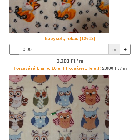
Babysoft, rókás (12612)
-
m
+
3.200 Ft / m
Törzsvásárl. ár, v. 10 e. Ft kosárért. felett:
2.880 Ft / m