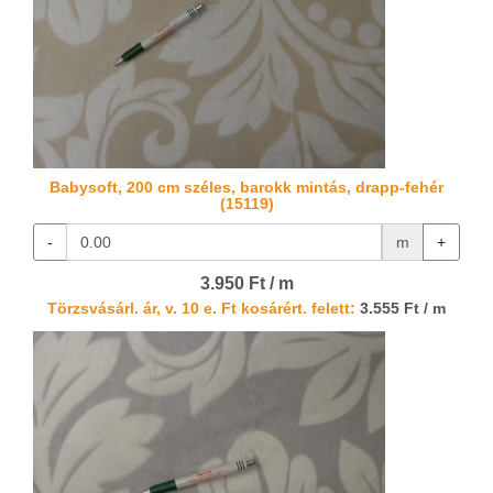
Babysoft, 200 cm széles, barokk mintás, drapp-fehér
(15119)
-
m
+
3.950 Ft / m
Törzsvásárl. ár, v. 10 e. Ft kosárért. felett:
3.555 Ft / m