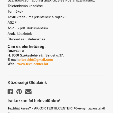
Szállítási-csomagolási díjak GLS és Postai szállításhoz
Telefonhívás kezelése
Termékek
Textil kresz - mit jelentenek a rajzok?
ÁSZF
ÁSZF - pdf. dokumentum
Árak, készletek
Útvonal az üzleteinkhez
Cím és elérhetőség:
Öltözék BT.
H. 8000 Székesfehérvár,
Sziget u.37.
E-mail:
oltozekbt@gmail.com
Web.:
www.textilcenter.hu
Közösségi Oldalaink
Iratkozzon fel hírlevelünkre!
Textíliát keres? - AKKOR TEXTILCENTER! 40-évnyi tapasztalat!