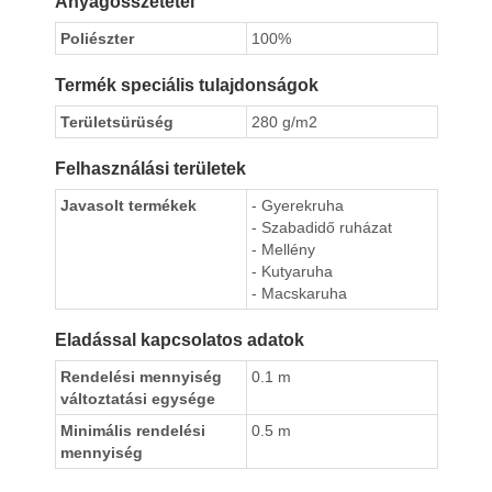
Anyagösszetétel
Poliészter
100%
Termék speciális tulajdonságok
Területsürüség
280 g/m2
Felhasználási területek
Javasolt termékek
- Gyerekruha
- Szabadidő ruházat
- Mellény
- Kutyaruha
- Macskaruha
Eladással kapcsolatos adatok
Rendelési mennyiség
0.1 m
változtatási egysége
Minimális rendelési
0.5 m
mennyiség