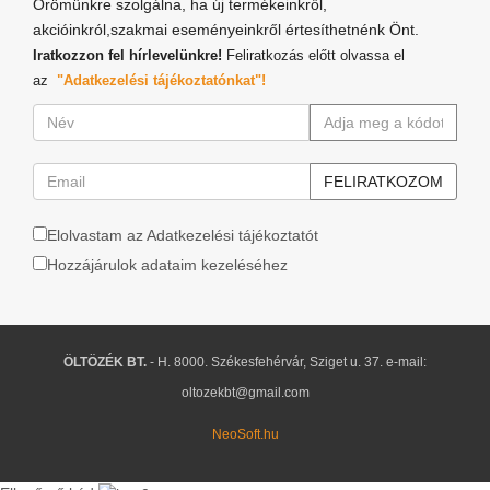
Örömünkre szolgálna, ha új termékeinkről,
akcióinkról,szakmai eseményeinkről értesíthetnénk Önt.
Iratkozzon fel hírlevelünkre!
Feliratkozás előtt olvassa el
az
"Adatkezelési tájékoztatónkat"!
Elolvastam az Adatkezelési tájékoztatót
Hozzájárulok adataim kezeléséhez
ÖLTÖZÉK BT.
- H. 8000. Székesfehérvár, Sziget u. 37. e-mail:
oltozekbt@gmail.com
NeoSoft.hu