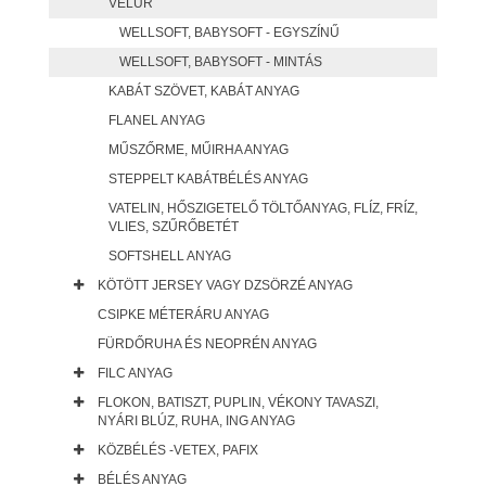
VELÚR
WELLSOFT, BABYSOFT - EGYSZÍNŰ
WELLSOFT, BABYSOFT - MINTÁS
KABÁT SZÖVET, KABÁT ANYAG
FLANEL ANYAG
MŰSZŐRME, MŰIRHA ANYAG
STEPPELT KABÁTBÉLÉS ANYAG
VATELIN, HŐSZIGETELŐ TÖLTŐANYAG, FLÍZ, FRÍZ,
VLIES, SZŰRŐBETÉT
SOFTSHELL ANYAG
KÖTÖTT JERSEY VAGY DZSÖRZÉ ANYAG
CSIPKE MÉTERÁRU ANYAG
FÜRDŐRUHA ÉS NEOPRÉN ANYAG
FILC ANYAG
FLOKON, BATISZT, PUPLIN, VÉKONY TAVASZI,
NYÁRI BLÚZ, RUHA, ING ANYAG
KÖZBÉLÉS -VETEX, PAFIX
BÉLÉS ANYAG