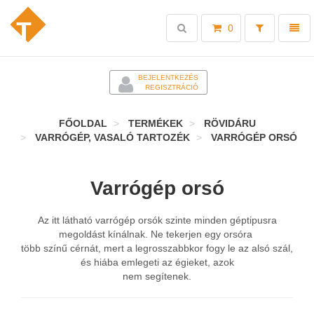
Toggle
Toggl
0
search
naviga
-
BEJELENTKEZÉS
REGISZTRÁCIÓ
FŐOLDAL
TERMÉKEK
RÖVIDÁRU
VARRÓGÉP, VASALÓ TARTOZÉK
VARRÓGÉP ORSÓ
Varrógép orsó
Az itt látható varrógép orsók szinte minden géptipusra
megoldást kínálnak. Ne tekerjen egy orsóra
több színű cérnát, mert a legrosszabbkor fogy le az alsó szál,
és hiába emlegeti az égieket, azok
nem segítenek.