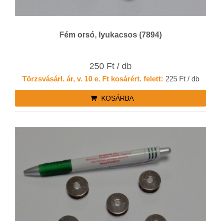
Fém orsó, lyukacsos (7894)
250 Ft / db
Törzsvásárl. ár, v. 10 e. Ft kosárért. felett:
225 Ft / db
KOSÁRBA