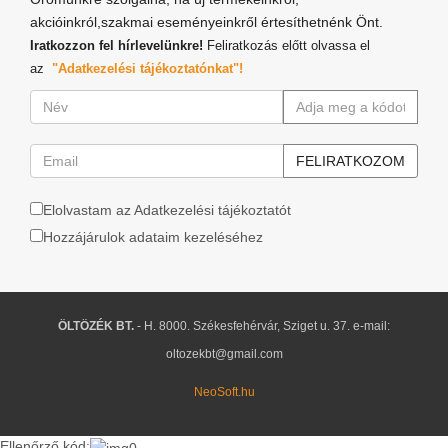
akcióinkról,szakmai eseményeinkről értesíthetnénk Önt.
Iratkozzon fel hírlevelünkre!
Feliratkozás előtt olvassa el
az
"Adatkezelési tájékoztatónkat"!
Elolvastam az Adatkezelési tájékoztatót
Hozzájárulok adataim kezeléséhez
ÖLTÖZÉK BT.
- H. 8000. Székesfehérvár, Sziget u. 37. e-mail:
oltozekbt@gmail.com
NeoSoft.hu
Ellenőrző kód: