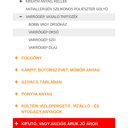
KREATÍV ANYAG, KELLÉK
ANTIALLERGÉN SZILIKONOS POLIÉSZTER GOLYÓ
VARRÓGÉP, VASALÓ TARTOZÉK
BOBIN VAGY ORSÓHÁZ
VARRÓGÉP ORSÓ
VARRÓGÉP SZÍJ
VARRÓGÉP OLAJ
FÜGGÖNY
KÁRPIT, BÚTORSZÖVET, MŰBŐR ANYAG
SZIVACS TÁBLÁBAN
PONYVA ANYAG
KÜLTÉRI VÍZLEPERGETŐ, VÍZÁLLÓ - ÉS
NYUGÁGY ANYAGOK
KIFUTÓ, VAGY AKCIÓS ÁRUK JÓ ÁRON