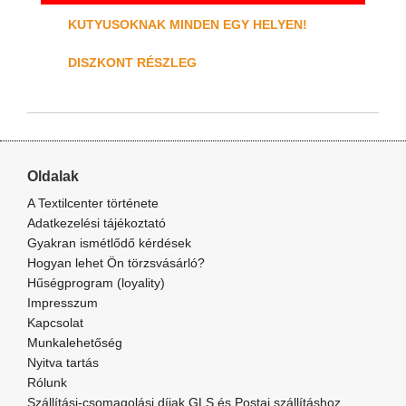
KUTYUSOKNAK MINDEN EGY HELYEN!
DISZKONT RÉSZLEG
Oldalak
A Textilcenter története
Adatkezelési tájékoztató
Gyakran ismétlődő kérdések
Hogyan lehet Ön törzsvásárló?
Hűségprogram (loyality)
Impresszum
Kapcsolat
Munkalehetőség
Nyitva tartás
Rólunk
Szállítási-csomagolási díjak GLS és Postai szállításhoz