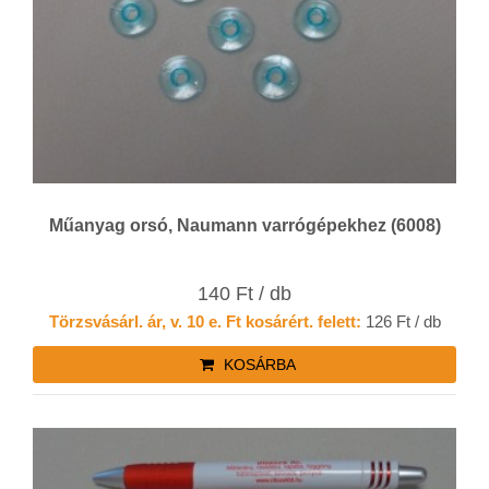
Műanyag orsó, Naumann varrógépekhez (6008)
140 Ft / db
Törzsvásárl. ár, v. 10 e. Ft kosárért. felett:
126 Ft / db
KOSÁRBA