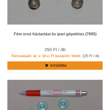
Fém orsó háztartási és ipari gépekhez (7895)
250 Ft / db
Törzsvásárl. ár, v. 10 e. Ft kosárért. felett:
225 Ft / db
KOSÁRBA