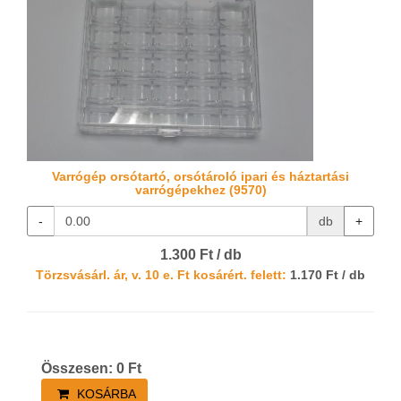
Varrógép orsótartó, orsótároló ipari és háztartási
varrógépekhez (9570)
-
db
+
1.300 Ft / db
Törzsvásárl. ár, v. 10 e. Ft kosárért. felett:
1.170 Ft / db
Összesen:
0
Ft
KOSÁRBA