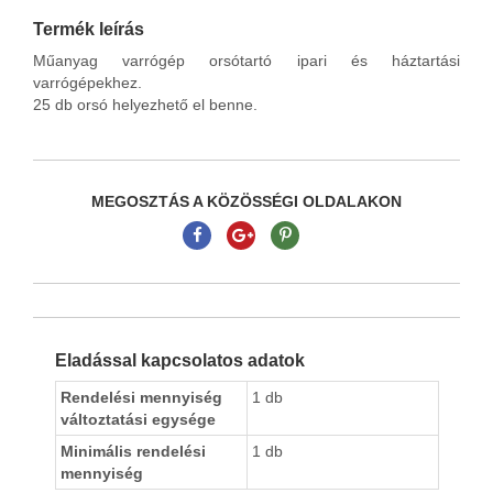
Termék leírás
Műanyag varrógép orsótartó ipari és háztartási
varrógépekhez.
25 db orsó helyezhető el benne.
MEGOSZTÁS A KÖZÖSSÉGI OLDALAKON
Eladással kapcsolatos adatok
Rendelési mennyiség
1 db
változtatási egysége
Minimális rendelési
1 db
mennyiség