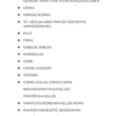
DISZKONT ÁRON CSAK 10 DB-OS KISZERELÉSBEN
CÉRNA
HORGOLÓCÉRNA
TŰ - KÉZI,VALAMINT IPARI ÉS HÁZTARTÁSI
VARRÓGÉPEKHEZ
OLLÓ
FONAL
GOBELIN, GOBLEN
GUMISZALAG
GOMB
CIPZÁR, HÚZÓZÁR
TÉPŐZÁR
CSIPKE SZALAG, PÁROS CSIPKE
MENYASSZONYI RUHA KELLÉK
FÜRDŐRUHA KELLÉK
VARRÁS ÉS KÉZIMUNKA KELLÉK ANYAG
RUHÁZATI KIEGÉSZÍTŐ, SEGÉDANYAG