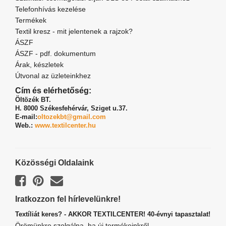
Telefonhívás kezelése
Termékek
Textil kresz - mit jelentenek a rajzok?
ÁSZF
ÁSZF - pdf. dokumentum
Árak, készletek
Útvonal az üzleteinkhez
Cím és elérhetőség:
Öltözék BT.
H. 8000 Székesfehérvár,
Sziget u.37.
E-mail:
oltozekbt@gmail.com
Web.:
www.textilcenter.hu
Közösségi Oldalaink
Iratkozzon fel hírlevelünkre!
Textíliát keres? - AKKOR TEXTILCENTER! 40-évnyi tapasztalat!
Örömünkre szolgálna, ha új termékeinkről,