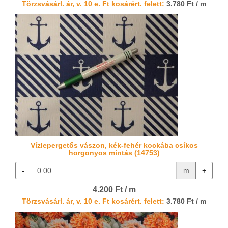
Törzsvásárl. ár, v. 10 e. Ft kosárért. felett:
3.780 Ft / m
Vízlepergetős vászon, kék-fehér kockába csíkos
horgonyos mintás (14753)
-
m
+
4.200 Ft / m
Törzsvásárl. ár, v. 10 e. Ft kosárért. felett:
3.780 Ft / m