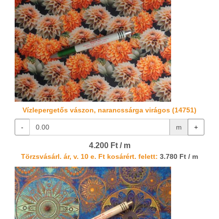
Vízlepergetős vászon, narancssárga virágos (14751)
-
m
+
4.200 Ft / m
Törzsvásárl. ár, v. 10 e. Ft kosárért. felett:
3.780 Ft / m