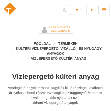
Toggle
Toggl
0
search
naviga
-
BEJELENTKEZÉS
REGISZTRÁCIÓ
FŐOLDAL
TERMÉKEK
KÜLTÉRI VÍZLEPERGETŐ, VÍZÁLLÓ - ÉS NYUGÁGY
ANYAGOK
VÍZLEPERGETŐ KÜLTÉRI ANYAG
Vízlepergető kültéri anyag
Vendéglátó helyek terasza, fagyizók kiülő részlege, lakókocsi
árnyékos pihenő része, távolsági busz függönye? Minderre
kiváló megoldás nyújtanak az itt
látható vízlepergető anyagok.