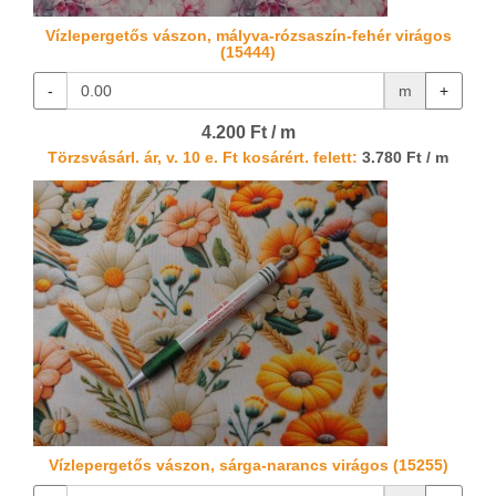
Vízlepergetős vászon, mályva-rózsaszín-fehér virágos
(15444)
-
m
+
4.200 Ft / m
Törzsvásárl. ár, v. 10 e. Ft kosárért. felett:
3.780 Ft / m
Vízlepergetős vászon, sárga-narancs virágos (15255)