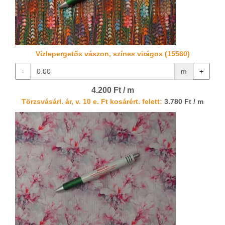
Vízlepergetős vászon, színes virágos (15560)
-
m
+
4.200 Ft / m
Törzsvásárl. ár, v. 10 e. Ft kosárért. felett:
3.780 Ft / m