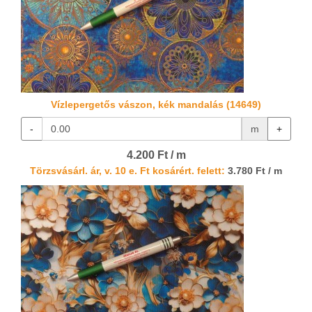
Vízlepergetős vászon, kék mandalás (14649)
-
m
+
4.200 Ft / m
Törzsvásárl. ár, v. 10 e. Ft kosárért. felett:
3.780 Ft / m