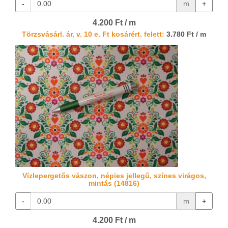
-
m
+
4.200 Ft / m
Törzsvásárl. ár, v. 10 e. Ft kosárért. felett:
3.780 Ft / m
Vízlepergetős vászon, népies jellegű, színes virágos,
mintás (14816)
-
m
+
4.200 Ft / m