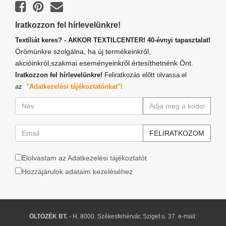
Iratkozzon fel hírlevelünkre!
Textíliát keres? - AKKOR TEXTILCENTER! 40-évnyi tapasztalat!
Örömünkre szolgálna, ha új termékeinkről,
akcióinkról,szakmai eseményeinkről értesíthetnénk Önt.
Iratkozzon fel hírlevelünkre!
Feliratkozás előtt olvassa el
az
"Adatkezelési tájékoztatónkat"!
Elolvastam az Adatkezelési tájékoztatót
Hozzájárulok adataim kezeléséhez
ÖLTÖZÉK BT.
- H. 8000. Székesfehérvár, Sziget u. 37. e-mail: