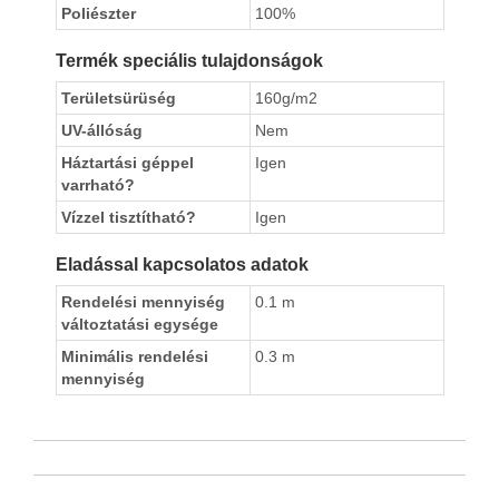
Poliészter
100%
Termék speciális tulajdonságok
Területsürüség
160g/m2
UV-állóság
Nem
Háztartási géppel
Igen
varrható?
Vízzel tisztítható?
Igen
Eladással kapcsolatos adatok
Rendelési mennyiség
0.1 m
változtatási egysége
Minimális rendelési
0.3 m
mennyiség