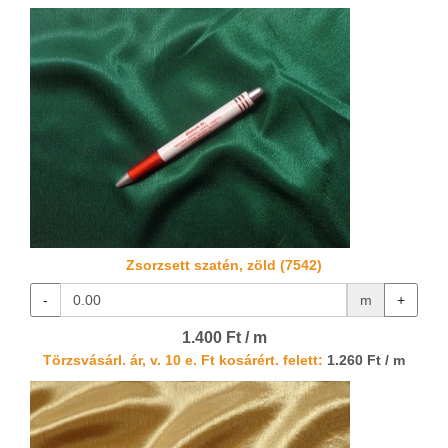
Zsorzsett szatén, zöld (7542)
-
m
+
1.400 Ft / m
Törzsvásárl. ár, v. 10 e. Ft kosárért. felett:
1.260 Ft / m