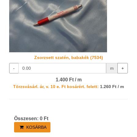
Zsorzsett szatén, babakék (7534)
-
m
+
1.400 Ft / m
Törzsvásárl. ár, v. 10 e. Ft kosárért. felett:
1.260 Ft / m
Összesen:
0
Ft
KOSÁRBA