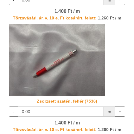
-
m
+
1.400 Ft / m
Törzsvásárl. ár, v. 10 e. Ft kosárért. felett:
1.260 Ft / m
Zsorzsett szatén, fehér (7536)
-
m
+
1.400 Ft / m
Törzsvásárl. ár, v. 10 e. Ft kosárért. felett:
1.260 Ft / m