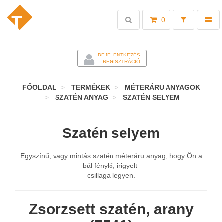
Toggle
Toggl
0
search
naviga
-
BEJELENTKEZÉS
REGISZTRÁCIÓ
FŐOLDAL
TERMÉKEK
MÉTERÁRU ANYAGOK
SZATÉN ANYAG
SZATÉN SELYEM
Szatén selyem
Egyszínű, vagy mintás szatén méteráru anyag, hogy Ön a
bál fénylő, irigyelt
csillaga legyen.
Zsorzsett szatén, arany