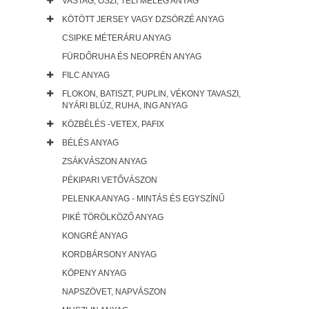
VASTAG, ŐSZI, TÉLI MELEG ANYAG
KÖTÖTT JERSEY VAGY DZSÖRZÉ ANYAG
CSIPKE MÉTERÁRU ANYAG
FÜRDŐRUHA ÉS NEOPRÉN ANYAG
FILC ANYAG
FLOKON, BATISZT, PUPLIN, VÉKONY TAVASZI,
NYÁRI BLÚZ, RUHA, ING ANYAG
KÖZBÉLÉS -VETEX, PAFIX
BÉLÉS ANYAG
ZSÁKVÁSZON ANYAG
PÉKIPARI VETŐVÁSZON
PELENKA ANYAG - MINTÁS ÉS EGYSZÍNŰ
PIKÉ TÖRÖLKÖZŐ ANYAG
KONGRÉ ANYAG
KORDBÁRSONY ANYAG
KÖPENY ANYAG
NAPSZÖVET, NAPVÁSZON