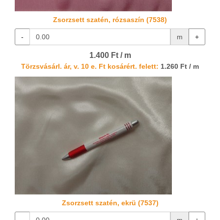
Zsorzsett szatén, rózsaszín (7538)
-
m
+
1.400 Ft / m
Törzsvásárl. ár, v. 10 e. Ft kosárért. felett:
1.260 Ft / m
Zsorzsett szatén, ekrü (7537)