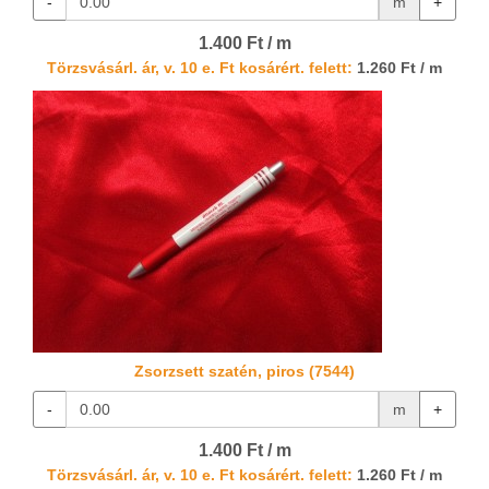
-
m
+
1.400 Ft / m
Törzsvásárl. ár, v. 10 e. Ft kosárért. felett:
1.260 Ft / m
Zsorzsett szatén, piros (7544)
-
m
+
1.400 Ft / m
Törzsvásárl. ár, v. 10 e. Ft kosárért. felett:
1.260 Ft / m