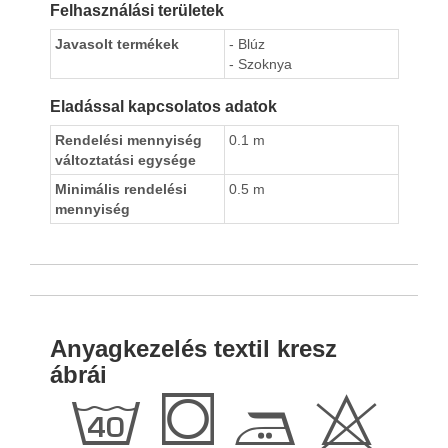
Felhasználási területek
Javasolt termékek
- Blúz
- Szoknya
Eladással kapcsolatos adatok
Rendelési mennyiség
0.1 m
változtatási egysége
Minimális rendelési
0.5 m
mennyiség
Anyagkezelés textil kresz
ábrái
h
Q
E
H