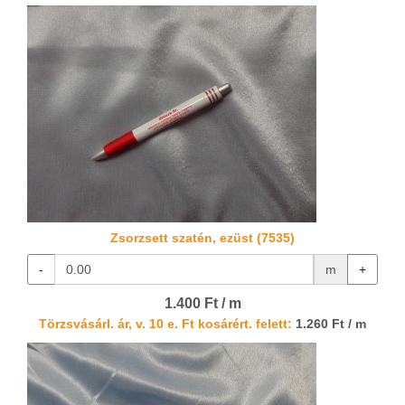
Zsorzsett szatén, ezüst (7535)
-
m
+
1.400 Ft / m
Törzsvásárl. ár, v. 10 e. Ft kosárért. felett:
1.260 Ft / m