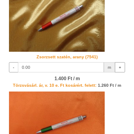
Zsorzsett szatén, arany (7541)
-
m
+
1.400 Ft / m
Törzsvásárl. ár, v. 10 e. Ft kosárért. felett:
1.260 Ft / m