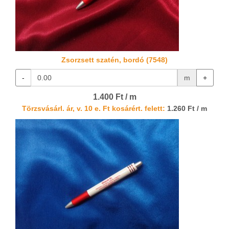
Zsorzsett szatén, bordó (7548)
-
m
+
1.400 Ft / m
Törzsvásárl. ár, v. 10 e. Ft kosárért. felett:
1.260 Ft / m