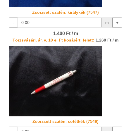
Zsorzsett szatén, királykék (7547)
-
m
+
1.400 Ft / m
Törzsvásárl. ár, v. 10 e. Ft kosárért. felett:
1.260 Ft / m
Zsorzsett szatén, sötétkék (7546)