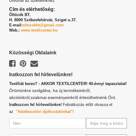
Útvonal az üzleteinkhez
Cím és elérhetőség:
Öltözék BT.
H. 8000 Székesfehérvár,
Sziget u.37.
E-mail:
oltozekbt@gmail.com
Web.:
www.textilcenter.hu
Közösségi Oldalaink
Iratkozzon fel hírlevelünkre!
Textíliát keres? - AKKOR TEXTILCENTER! 40-évnyi tapasztalat!
Örömünkre szolgálna, ha új termékeinkről,
akcióinkról,szakmai eseményeinkről értesíthetnénk Önt.
Iratkozzon fel hírlevelünkre!
Feliratkozás előtt olvassa el
az
"Adatkezelési tájékoztatónkat"!