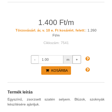
1.400 Ft/m
Törzsvásárl. ár, v. 10 e. Ft kosárért. felett:
: 1.260
Ft/m
Cikkszám: 7541
-
m
+
KOSÁRBA
Termék leírás
Egyszínű, zsorzsett szatén selyem. Blúzok, szoknyák
készítésére ajánljuk.