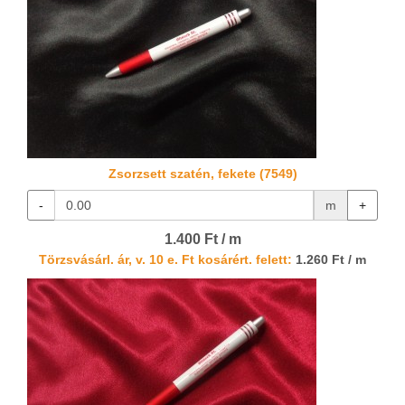
Zsorzsett szatén, fekete (7549)
-
m
+
1.400 Ft / m
Törzsvásárl. ár, v. 10 e. Ft kosárért. felett:
1.260 Ft / m