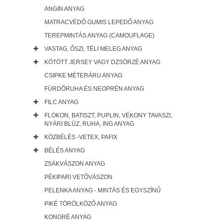
ANGIN ANYAG
MATRACVÉDŐ GUMIS LEPEDŐ ANYAG
TEREPMINTÁS ANYAG (CAMOUFLAGE)
VASTAG, ŐSZI, TÉLI MELEG ANYAG
KÖTÖTT JERSEY VAGY DZSÖRZÉ ANYAG
CSIPKE MÉTERÁRU ANYAG
FÜRDŐRUHA ÉS NEOPRÉN ANYAG
FILC ANYAG
FLOKON, BATISZT, PUPLIN, VÉKONY TAVASZI,
NYÁRI BLÚZ, RUHA, ING ANYAG
KÖZBÉLÉS -VETEX, PAFIX
BÉLÉS ANYAG
ZSÁKVÁSZON ANYAG
PÉKIPARI VETŐVÁSZON
PELENKA ANYAG - MINTÁS ÉS EGYSZÍNŰ
PIKÉ TÖRÖLKÖZŐ ANYAG
KONGRÉ ANYAG