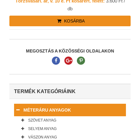
Törzsvásárl. ár, v. 10 e. Ft kosárért. felett:
3.600 Ft /
db
KOSÁRBA
MEGOSZTÁS A KÖZÖSSÉGI OLDALAKON
TERMÉK KATEGÓRIÁINK
MÉTERÁRU ANYAGOK
SZÖVET ANYAG
SELYEM ANYAG
VÁSZON ANYAG