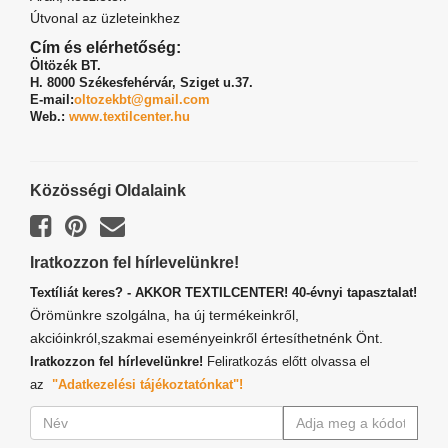
Útvonal az üzleteinkhez
Cím és elérhetőség:
Öltözék BT.
H. 8000 Székesfehérvár,
Sziget u.37.
E-mail:
oltozekbt@gmail.com
Web.:
www.textilcenter.hu
Közösségi Oldalaink
Iratkozzon fel hírlevelünkre!
Textíliát keres? - AKKOR TEXTILCENTER! 40-évnyi tapasztalat!
Örömünkre szolgálna, ha új termékeinkről,
akcióinkról,szakmai eseményeinkről értesíthetnénk Önt.
Iratkozzon fel hírlevelünkre!
Feliratkozás előtt olvassa el
az
"Adatkezelési tájékoztatónkat"!