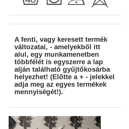
h
T
D
H
A fenti, vagy keresett termék
változatai, - amelyekből itt
alul, egy munkamenetben
többfélét is egyszerre a lap
alján található gyűjtőkosárba
helyezhet! (Előtte a + - jelekkel
adja meg az egyes termékek
mennyiségét!).