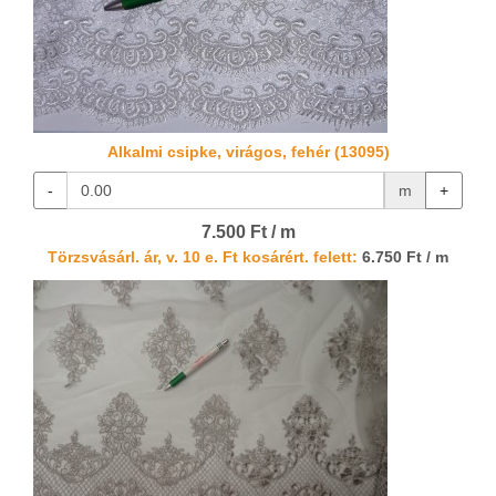
Alkalmi csipke, virágos, fehér (13095)
-
m
+
7.500 Ft / m
Törzsvásárl. ár, v. 10 e. Ft kosárért. felett:
6.750 Ft / m