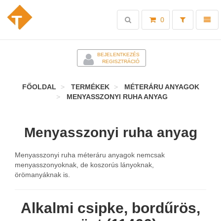
Toggle
Toggl
0
search
naviga
-
BEJELENTKEZÉS
REGISZTRÁCIÓ
FŐOLDAL
TERMÉKEK
MÉTERÁRU ANYAGOK
MENYASSZONYI RUHA ANYAG
Menyasszonyi ruha anyag
Menyasszonyi ruha méteráru anyagok nemcsak
menyasszonyoknak, de koszorús lányoknak,
örömanyáknak is.
Alkalmi csipke, bordűrös,