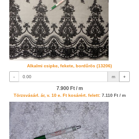
Alkalmi csipke, fekete, bordűrös (13206)
-
m
+
7.900 Ft / m
Törzsvásárl. ár, v. 10 e. Ft kosárért. felett:
7.110 Ft / m