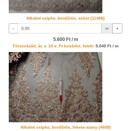
Alkalmi csipke, bordűrös, ezüst (11466)
-
m
+
5.600 Ft / m
Törzsvásárl. ár, v. 10 e. Ft kosárért. felett:
5.040 Ft / m
Alkalmi csipke, bordűrös, fekete-arany (4608)