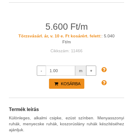
5.600 Ft/m
Törzsvásárl. ár, v. 10 e. Ft kosárért. felett:
: 5.040
Ft/m
Cikkszám: 11466
-
m
+
KOSÁRBA
Termék leírás
Különleges, alkalmi csipke, ezüst színben. Menyasszonyi
ruhák, menyecske ruhák, koszorúslány ruhák készítéséhez
ajánljuk.