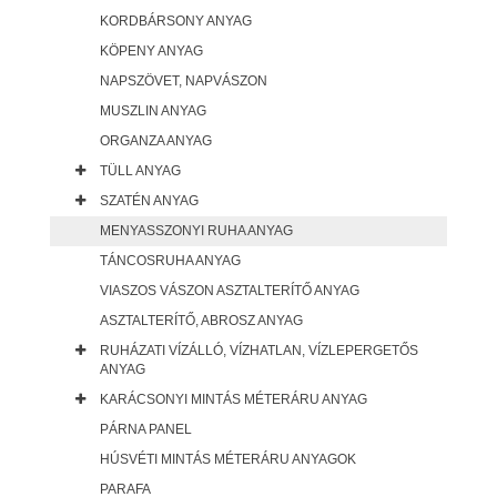
KORDBÁRSONY ANYAG
KÖPENY ANYAG
NAPSZÖVET, NAPVÁSZON
MUSZLIN ANYAG
ORGANZA ANYAG
TÜLL ANYAG
SZATÉN ANYAG
MENYASSZONYI RUHA ANYAG
TÁNCOSRUHA ANYAG
VIASZOS VÁSZON ASZTALTERÍTŐ ANYAG
ASZTALTERÍTŐ, ABROSZ ANYAG
RUHÁZATI VÍZÁLLÓ, VÍZHATLAN, VÍZLEPERGETŐS
ANYAG
KARÁCSONYI MINTÁS MÉTERÁRU ANYAG
PÁRNA PANEL
HÚSVÉTI MINTÁS MÉTERÁRU ANYAGOK
PARAFA