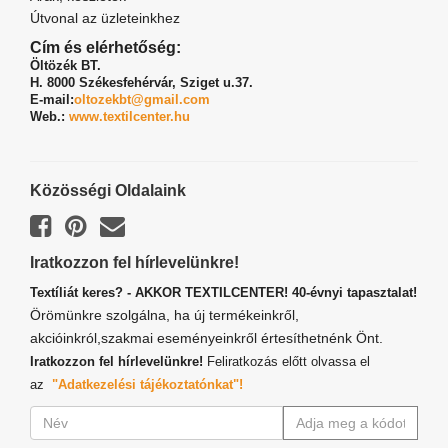
Útvonal az üzleteinkhez
Cím és elérhetőség:
Öltözék BT.
H. 8000 Székesfehérvár,
Sziget u.37.
E-mail:
oltozekbt@gmail.com
Web.:
www.textilcenter.hu
Közösségi Oldalaink
Iratkozzon fel hírlevelünkre!
Textíliát keres? - AKKOR TEXTILCENTER! 40-évnyi tapasztalat!
Örömünkre szolgálna, ha új termékeinkről,
akcióinkról,szakmai eseményeinkről értesíthetnénk Önt.
Iratkozzon fel hírlevelünkre!
Feliratkozás előtt olvassa el
az
"Adatkezelési tájékoztatónkat"!