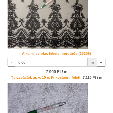
Alkalmi csipke, fekete, bordűrös (13206)
-
m
+
7.900 Ft / m
Törzsvásárl. ár, v. 10 e. Ft kosárért. felett:
7.110 Ft / m