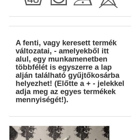
h
T
D
H
A fenti, vagy keresett termék
változatai, - amelyekből itt
alul, egy munkamenetben
többfélét is egyszerre a lap
alján található gyűjtőkosárba
helyezhet! (Előtte a + - jelekkel
adja meg az egyes termékek
mennyiségét!).