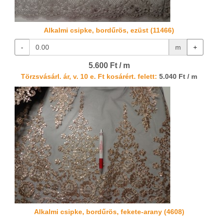
Alkalmi csipke, bordűrös, ezüst (11466)
-
m
+
5.600 Ft / m
Törzsvásárl. ár, v. 10 e. Ft kosárért. felett:
5.040 Ft / m
Alkalmi csipke, bordűrös, fekete-arany (4608)