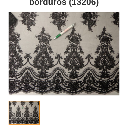
bordűrös (13206)