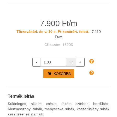
7.900 Ft/m
Törzsvásárl. ár, v. 10 e. Ft kosárért. felett:
: 7.110
Ft/m
Cikkszám: 13206
-
m
+
KOSÁRBA
Termék leírás
Különleges, alkalmi csipke, fekete színben, bordűrös.
Menyasszonyi ruhák, menyecske ruhák, koszorúslány ruhák
készítéséhez ajánljuk.