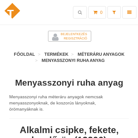
Toggle
Toggl
0
search
naviga
-
BEJELENTKEZÉS
REGISZTRÁCIÓ
FŐOLDAL
TERMÉKEK
MÉTERÁRU ANYAGOK
MENYASSZONYI RUHA ANYAG
Menyasszonyi ruha anyag
Menyasszonyi ruha méteráru anyagok nemcsak
menyasszonyoknak, de koszorús lányoknak,
örömanyáknak is.
Alkalmi csipke, fekete,