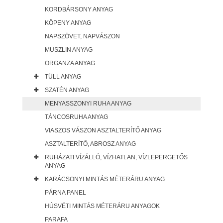
KORDBÁRSONY ANYAG
KÖPENY ANYAG
NAPSZÖVET, NAPVÁSZON
MUSZLIN ANYAG
ORGANZA ANYAG
TÜLL ANYAG
SZATÉN ANYAG
MENYASSZONYI RUHA ANYAG
TÁNCOSRUHA ANYAG
VIASZOS VÁSZON ASZTALTERÍTŐ ANYAG
ASZTALTERÍTŐ, ABROSZ ANYAG
RUHÁZATI VÍZÁLLÓ, VÍZHATLAN, VÍZLEPERGETŐS
ANYAG
KARÁCSONYI MINTÁS MÉTERÁRU ANYAG
PÁRNA PANEL
HÚSVÉTI MINTÁS MÉTERÁRU ANYAGOK
PARAFA