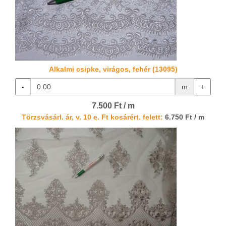
Alkalmi csipke, virágos, fehér (13095)
-
m
+
7.500 Ft / m
Törzsvásárl. ár, v. 10 e. Ft kosárért. felett:
6.750 Ft / m