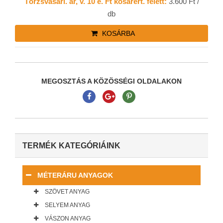
Törzsvásárl. ár, v. 10 e. Ft kosárért. felett:
3.600 Ft /
db
KOSÁRBA
MEGOSZTÁS A KÖZÖSSÉGI OLDALAKON
TERMÉK KATEGÓRIÁINK
MÉTERÁRU ANYAGOK
SZÖVET ANYAG
SELYEM ANYAG
VÁSZON ANYAG