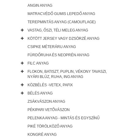
ANGIN ANYAG
MATRACVÉDŐ GUMIS LEPEDŐ ANYAG
TEREPMINTÁS ANYAG (CAMOUFLAGE)
VASTAG, ŐSZI, TÉLI MELEG ANYAG
KÖTÖTT JERSEY VAGY DZSÖRZÉ ANYAG
CSIPKE MÉTERÁRU ANYAG
FÜRDŐRUHA ÉS NEOPRÉN ANYAG
FILC ANYAG
FLOKON, BATISZT, PUPLIN, VÉKONY TAVASZI,
NYÁRI BLÚZ, RUHA, ING ANYAG
KÖZBÉLÉS -VETEX, PAFIX
BÉLÉS ANYAG
ZSÁKVÁSZON ANYAG
PÉKIPARI VETŐVÁSZON
PELENKA ANYAG - MINTÁS ÉS EGYSZÍNŰ
PIKÉ TÖRÖLKÖZŐ ANYAG
KONGRÉ ANYAG