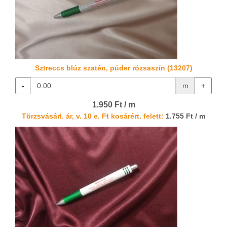
Sztreccs blúz szatén, púder rózsaszín (13207)
-
m
+
1.950 Ft / m
Törzsvásárl. ár, v. 10 e. Ft kosárért. felett:
1.755 Ft / m