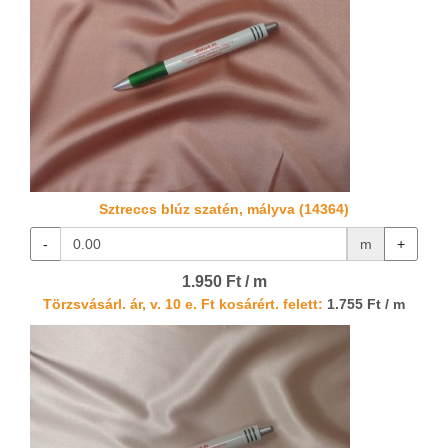
Sztreccs blúz szatén, mályva (14364)
-
m
+
1.950 Ft / m
Törzsvásárl. ár, v. 10 e. Ft kosárért. felett:
1.755 Ft / m