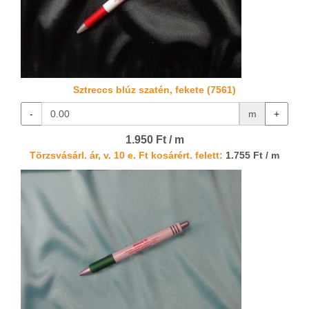
Sztreccs blúz szatén, fekete (7561)
-
m
+
1.950 Ft / m
Törzsvásárl. ár, v. 10 e. Ft kosárért. felett:
1.755 Ft / m