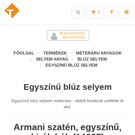
Toggle
Toggl
0
search
naviga
-
BEJELENTKEZÉS
REGISZTRÁCIÓ
FŐOLDAL
TERMÉKEK
MÉTERÁRU ANYAGOK
SELYEM ANYAG
BLÚZ SELYEM
EGYSZÍNŰ BLÚZ SELYEM
Egyszínű blúz selyem
Egyszínű blúz selyem méteráru - ebből kínálunk sokfélét itt
alul.
Armani szatén, egyszínű,