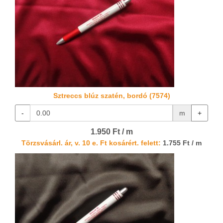
Sztreccs blúz szatén, bordó (7574)
-
m
+
1.950 Ft / m
Törzsvásárl. ár, v. 10 e. Ft kosárért. felett:
1.755 Ft / m