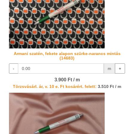
Armani szatén, fekete alapon szürke-narancs mintás
(14683)
-
m
+
3.900 Ft / m
Törzsvásárl. ár, v. 10 e. Ft kosárért. felett:
3.510 Ft / m