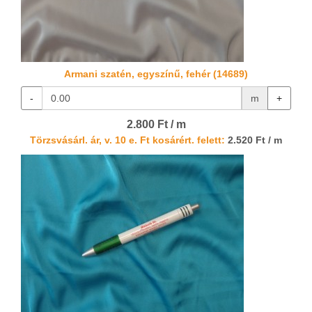
Armani szatén, egyszínű, fehér (14689)
-
m
+
2.800 Ft / m
Törzsvásárl. ár, v. 10 e. Ft kosárért. felett:
2.520 Ft / m