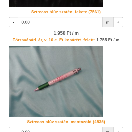
Sztreccs blúz szatén, fekete (7561)
-
m
+
1.950 Ft / m
Törzsvásárl. ár, v. 10 e. Ft kosárért. felett:
1.755 Ft / m
Sztreccs blúz szatén, mentazöld (4535)