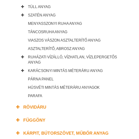
TÜLL ANYAG
SZATÉN ANYAG
MENYASSZONYI RUHA ANYAG
TÁNCOSRUHA ANYAG
VIASZOS VÁSZON ASZTALTERÍTŐ ANYAG
ASZTALTERÍTŐ, ABROSZ ANYAG
RUHÁZATI VÍZÁLLÓ, VÍZHATLAN, VÍZLEPERGETŐS
ANYAG
KARÁCSONYI MINTÁS MÉTERÁRU ANYAG
PÁRNA PANEL
HÚSVÉTI MINTÁS MÉTERÁRU ANYAGOK
PARAFA
RÖVIDÁRU
FÜGGÖNY
KÁRPIT, BÚTORSZÖVET, MŰBŐR ANYAG