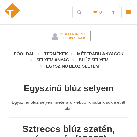
Toggle
Toggl
0
search
naviga
-
BEJELENTKEZÉS
REGISZTRÁCIÓ
FŐOLDAL
TERMÉKEK
MÉTERÁRU ANYAGOK
SELYEM ANYAG
BLÚZ SELYEM
EGYSZÍNŰ BLÚZ SELYEM
Egyszínű blúz selyem
Egyszínű blúz selyem méteráru - ebből kínálunk sokfélét itt
alul.
Sztreccs blúz szatén,