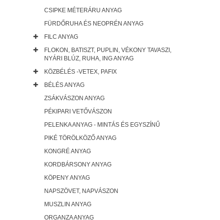
CSIPKE MÉTERÁRU ANYAG
FÜRDŐRUHA ÉS NEOPRÉN ANYAG
FILC ANYAG
FLOKON, BATISZT, PUPLIN, VÉKONY TAVASZI,
NYÁRI BLÚZ, RUHA, ING ANYAG
KÖZBÉLÉS -VETEX, PAFIX
BÉLÉS ANYAG
ZSÁKVÁSZON ANYAG
PÉKIPARI VETŐVÁSZON
PELENKA ANYAG - MINTÁS ÉS EGYSZÍNŰ
PIKÉ TÖRÖLKÖZŐ ANYAG
KONGRÉ ANYAG
KORDBÁRSONY ANYAG
KÖPENY ANYAG
NAPSZÖVET, NAPVÁSZON
MUSZLIN ANYAG
ORGANZA ANYAG