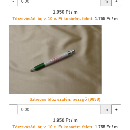
-
m
+
1.950 Ft / m
Törzsvásárl. ár, v. 10 e. Ft kosárért. felett:
1.755 Ft / m
Sztreccs blúz szatén, pezsgő (9838)
-
m
+
1.950 Ft / m
Törzsvásárl. ár, v. 10 e. Ft kosárért. felett:
1.755 Ft / m