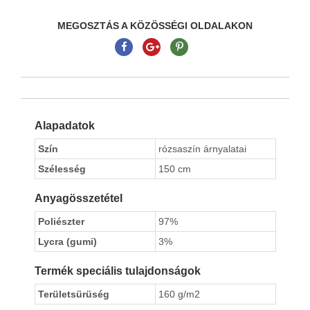
MEGOSZTÁS A KÖZÖSSÉGI OLDALAKON
Alapadatok
Szín
rózsaszín árnyalatai
Szélesség
150 cm
Anyagösszetétel
Poliészter
97%
Lycra (gumi)
3%
Termék speciális tulajdonságok
Területsürüség
160 g/m2