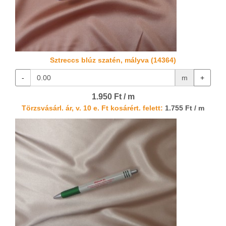
Sztreccs blúz szatén, mályva (14364)
-
m
+
1.950 Ft / m
Törzsvásárl. ár, v. 10 e. Ft kosárért. felett:
1.755 Ft / m