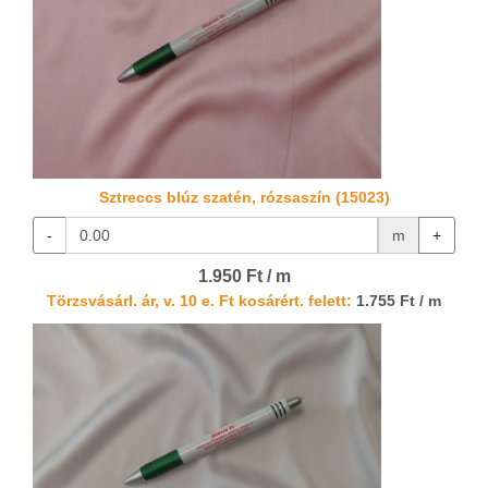
Sztreccs blúz szatén, rózsaszín (15023)
-
m
+
1.950 Ft / m
Törzsvásárl. ár, v. 10 e. Ft kosárért. felett:
1.755 Ft / m