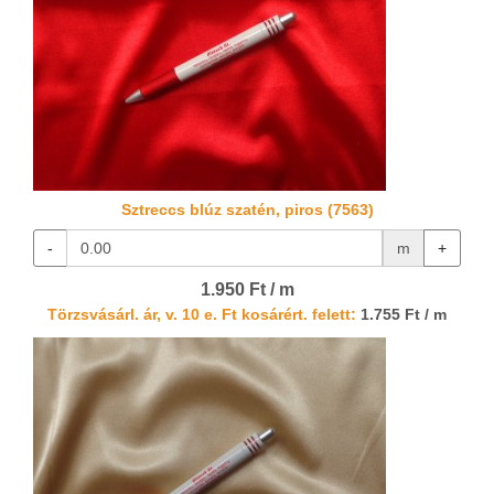
Sztreccs blúz szatén, piros (7563)
-
m
+
1.950 Ft / m
Törzsvásárl. ár, v. 10 e. Ft kosárért. felett:
1.755 Ft / m