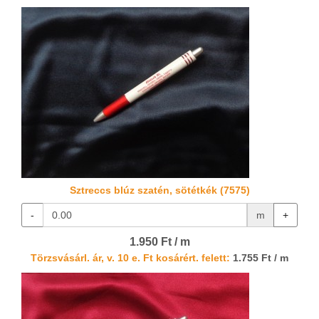
Sztreccs blúz szatén, sötétkék (7575)
-
m
+
1.950 Ft / m
Törzsvásárl. ár, v. 10 e. Ft kosárért. felett:
1.755 Ft / m