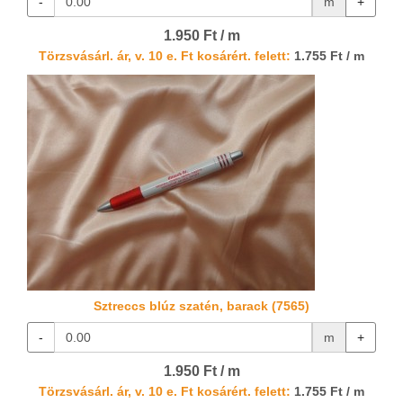
-
m
+
1.950 Ft / m
Törzsvásárl. ár, v. 10 e. Ft kosárért. felett:
1.755 Ft / m
Sztreccs blúz szatén, barack (7565)
-
m
+
1.950 Ft / m
Törzsvásárl. ár, v. 10 e. Ft kosárért. felett:
1.755 Ft / m