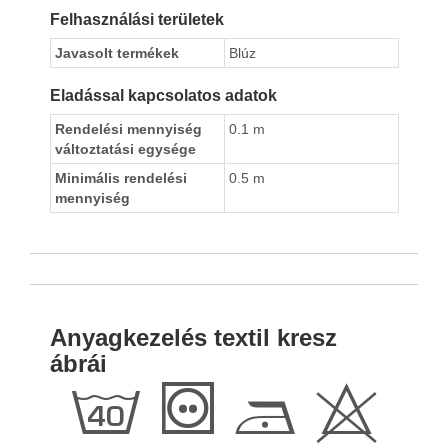
Felhasználási területek
Javasolt termékek
Blúz
Eladással kapcsolatos adatok
Rendelési mennyiség
0.1 m
változtatási egysége
Minimális rendelési
0.5 m
mennyiség
Anyagkezelés textil kresz
ábrái
h
T
D
H