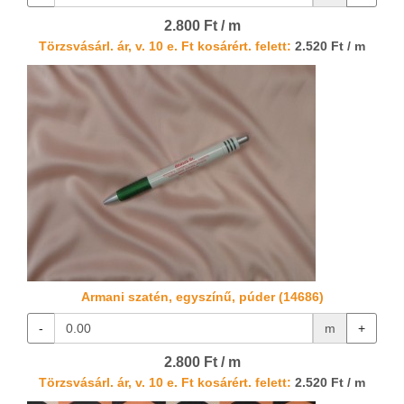
2.800 Ft / m
Törzsvásárl. ár, v. 10 e. Ft kosárért. felett:
2.520 Ft / m
Armani szatén, egyszínű, púder (14686)
-
m
+
2.800 Ft / m
Törzsvásárl. ár, v. 10 e. Ft kosárért. felett:
2.520 Ft / m