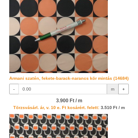
Armani szatén, fekete-barack-narancs kör mintás (14684)
-
m
+
3.900 Ft / m
Törzsvásárl. ár, v. 10 e. Ft kosárért. felett:
3.510 Ft / m