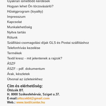
Gyakran ismétlődő kérdések
Hogyan lehet Ön törzsvásárló?
Hűségprogram (loyality)
Impresszum
Kapcsolat
Munkalehetőség
Nyitva tartás
Rólunk
Szállítási-csomagolási díjak GLS és Postai szállításhoz
Telefonhívás kezelése
Termékek
Textil kresz - mit jelentenek a rajzok?
ÁSZF
ÁSZF - pdf. dokumentum
Árak, készletek
Útvonal az üzleteinkhez
Cím és elérhetőség:
Öltözék BT.
H. 8000 Székesfehérvár,
Sziget u.37.
E-mail:
oltozekbt@gmail.com
Web.:
www.textilcenter.hu