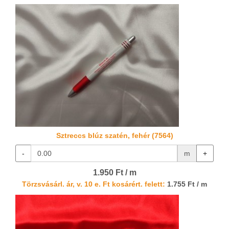
Sztreccs blúz szatén, fehér (7564)
-
m
+
1.950 Ft / m
Törzsvásárl. ár, v. 10 e. Ft kosárért. felett:
1.755 Ft / m