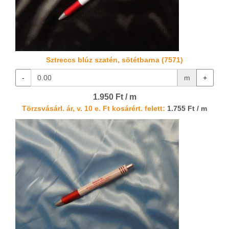
Sztreccs blúz szatén, sötétbarna (7571)
-
m
+
1.950 Ft / m
Törzsvásárl. ár, v. 10 e. Ft kosárért. felett:
1.755 Ft / m