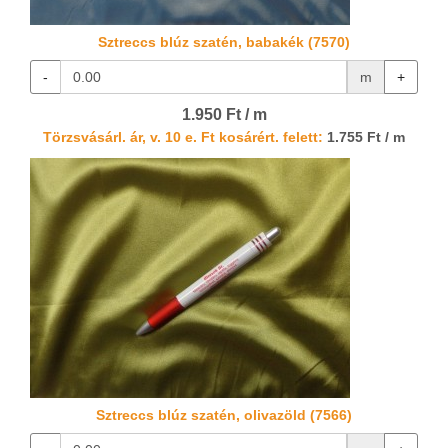
Sztreccs blúz szatén, babakék (7570)
-
m
+
1.950 Ft / m
Törzsvásárl. ár, v. 10 e. Ft kosárért. felett:
1.755 Ft / m
Sztreccs blúz szatén, olivazöld (7566)