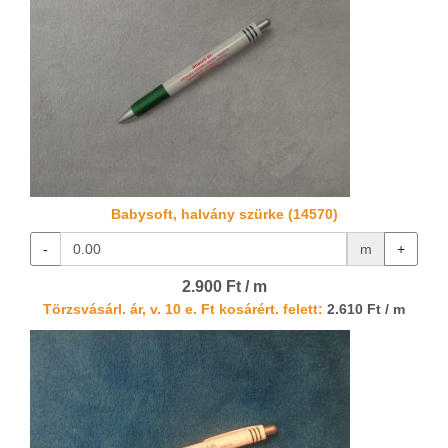
Babysoft, halvány szürke (14570)
-
m
+
2.900 Ft / m
Törzsvásárl. ár, v. 10 e. Ft kosárért. felett:
2.610 Ft / m