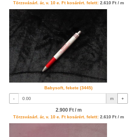
Törzsvásárl. ár, v. 10 e. Ft kosárért. felett:
2.610 Ft / m
Babysoft, fekete (3445)
-
m
+
2.900 Ft / m
Törzsvásárl. ár, v. 10 e. Ft kosárért. felett:
2.610 Ft / m