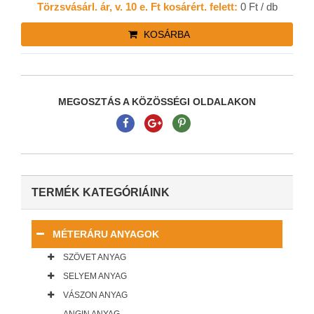
Törzsvásárl. ár, v. 10 e. Ft kosárért. felett:
0 Ft / db
KOSÁRBA
MEGOSZTÁS A KÖZÖSSÉGI OLDALAKON
TERMÉK KATEGÓRIÁINK
MÉTERÁRU ANYAGOK
SZÖVET ANYAG
SELYEM ANYAG
VÁSZON ANYAG