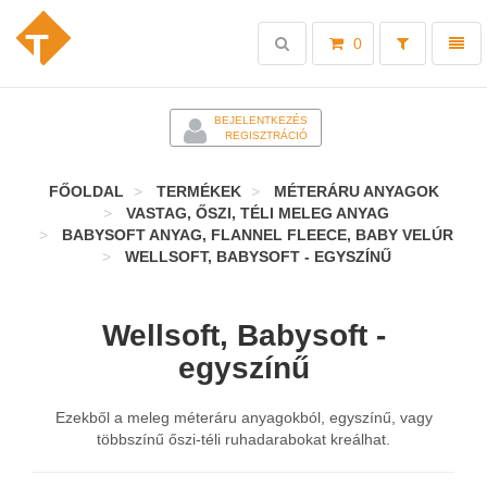
Toggle
Toggl
0
search
naviga
-
BEJELENTKEZÉS
REGISZTRÁCIÓ
FŐOLDAL
TERMÉKEK
MÉTERÁRU ANYAGOK
VASTAG, ŐSZI, TÉLI MELEG ANYAG
BABYSOFT ANYAG, FLANNEL FLEECE, BABY VELÚR
WELLSOFT, BABYSOFT - EGYSZÍNŰ
Wellsoft, Babysoft -
egyszínű
Ezekből a meleg méteráru anyagokból, egyszínű, vagy
többszínű őszi-téli ruhadarabokat kreálhat.