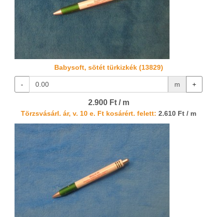
Babysoft, sötét türkizkék (13829)
-
m
+
2.900 Ft / m
Törzsvásárl. ár, v. 10 e. Ft kosárért. felett:
2.610 Ft / m