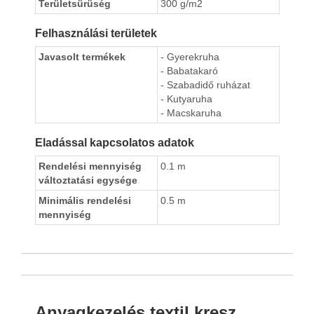
Területsürüség
300 g/m2
Felhasználási területek
Javasolt termékek
- Gyerekruha
- Babatakaró
- Szabadidő ruházat
- Kutyaruha
- Macskaruha
Eladással kapcsolatos adatok
Rendelési mennyiség
0.1 m
változtatási egysége
Minimális rendelési
0.5 m
mennyiség
Anyagkezelés textil kresz