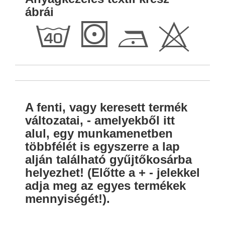
ábrái
h
S
D
H
A fenti, vagy keresett termék
változatai, - amelyekből itt
alul, egy munkamenetben
többfélét is egyszerre a lap
alján található gyűjtőkosárba
helyezhet! (Előtte a + - jelekkel
adja meg az egyes termékek
mennyiségét!).