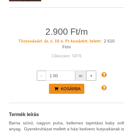
2.900 Ft/m
Törzsvásárl. ár, v. 10 e. Ft kosárért. felett:
: 2.610
Ft/m
Cikkszám: 5876
-
m
+
KOSÁRBA
Termék leírás
Barna színű, nagyon puha, kellemes tapintású baby soft
anyag. Gyerekruházat mellett a házi kedvenc kutyuskának is