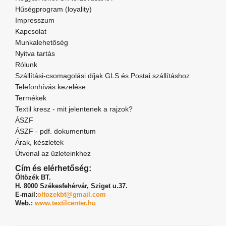
Hűségprogram (loyality)
Impresszum
Kapcsolat
Munkalehetőség
Nyitva tartás
Rólunk
Szállítási-csomagolási díjak GLS és Postai szállításhoz
Telefonhívás kezelése
Termékek
Textil kresz - mit jelentenek a rajzok?
ÁSZF
ÁSZF - pdf. dokumentum
Árak, készletek
Útvonal az üzleteinkhez
Cím és elérhetőség:
Öltözék BT.
H. 8000 Székesfehérvár,
Sziget u.37.
E-mail:
oltozekbt@gmail.com
Web.:
www.textilcenter.hu