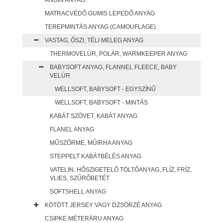
ANGIN ANYAG
MATRACVÉDŐ GUMIS LEPEDŐ ANYAG
TEREPMINTÁS ANYAG (CAMOUFLAGE)
VASTAG, ŐSZI, TÉLI MELEG ANYAG
THERMOVELÚR, POLÁR, WARMKEEPER ANYAG
BABYSOFT ANYAG, FLANNEL FLEECE, BABY
VELÚR
WELLSOFT, BABYSOFT - EGYSZÍNŰ
WELLSOFT, BABYSOFT - MINTÁS
KABÁT SZÖVET, KABÁT ANYAG
FLANEL ANYAG
MŰSZŐRME, MŰIRHA ANYAG
STEPPELT KABÁTBÉLÉS ANYAG
VATELIN, HŐSZIGETELŐ TÖLTŐANYAG, FLÍZ, FRÍZ,
VLIES, SZŰRŐBETÉT
SOFTSHELL ANYAG
KÖTÖTT JERSEY VAGY DZSÖRZÉ ANYAG
CSIPKE MÉTERÁRU ANYAG