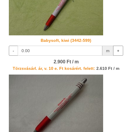
Babysoft, kiwi (3442-599)
-
m
+
2.900 Ft / m
Törzsvásárl. ár, v. 10 e. Ft kosárért. felett:
2.610 Ft / m