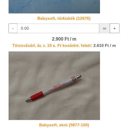
Babysoft, türkizkék (12676)
-
m
+
2.900 Ft / m
Törzsvásárl. ár, v. 10 e. Ft kosárért. felett:
2.610 Ft / m
Babysoft, ekrü (5877-100)