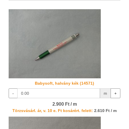
Babysoft, halvány kék (14571)
-
m
+
2.900 Ft / m
Törzsvásárl. ár, v. 10 e. Ft kosárért. felett:
2.610 Ft / m