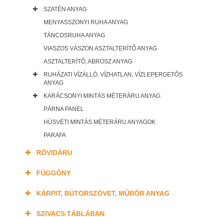
SZATÉN ANYAG
MENYASSZONYI RUHA ANYAG
TÁNCOSRUHA ANYAG
VIASZOS VÁSZON ASZTALTERÍTŐ ANYAG
ASZTALTERÍTŐ, ABROSZ ANYAG
RUHÁZATI VÍZÁLLÓ, VÍZHATLAN, VÍZLEPERGETŐS
ANYAG
KARÁCSONYI MINTÁS MÉTERÁRU ANYAG
PÁRNA PANEL
HÚSVÉTI MINTÁS MÉTERÁRU ANYAGOK
PARAFA
RÖVIDÁRU
FÜGGÖNY
KÁRPIT, BÚTORSZÖVET, MŰBŐR ANYAG
SZIVACS TÁBLÁBAN