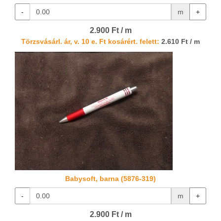
-
m
+
2.900 Ft / m
Törzsvásárl. ár, v. 10 e. Ft kosárért. felett:
2.610 Ft / m
Babysoft, barna (5876-319)
-
m
+
2.900 Ft / m