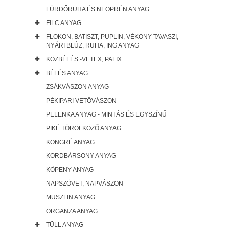
FÜRDŐRUHA ÉS NEOPRÉN ANYAG
FILC ANYAG
FLOKON, BATISZT, PUPLIN, VÉKONY TAVASZI,
NYÁRI BLÚZ, RUHA, ING ANYAG
KÖZBÉLÉS -VETEX, PAFIX
BÉLÉS ANYAG
ZSÁKVÁSZON ANYAG
PÉKIPARI VETŐVÁSZON
PELENKA ANYAG - MINTÁS ÉS EGYSZÍNŰ
PIKÉ TÖRÖLKÖZŐ ANYAG
KONGRÉ ANYAG
KORDBÁRSONY ANYAG
KÖPENY ANYAG
NAPSZÖVET, NAPVÁSZON
MUSZLIN ANYAG
ORGANZA ANYAG
TÜLL ANYAG