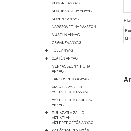
KONGRÉ ANYAG
KORDBÁRSONY ANYAG
KÖPENY ANYAG
Ela
NAPSZÖVET, NAPVÁSZON
Re
MUSZLIN ANYAG
Mi
ORGANZA ANYAG
TÜLL ANYAG
SZATÉN ANYAG
MENYASSZONYI RUHA
ANYAG
An
TÁNCOSRUHA ANYAG
VIASZOS VÁSZON
ASZTALTERÍTŐ ANYAG
ASZTALTERÍTŐ, ABROSZ
ANYAG
RUHÁZATI VÍZÁLLÓ,
VÍZHATLAN,
VÍZLEPERGETŐS ANYAG
KARÁCSONYI MINTÁS