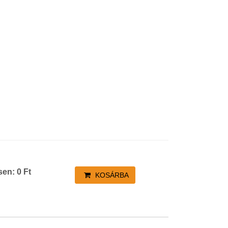
sen:
0
Ft
KOSÁRBA