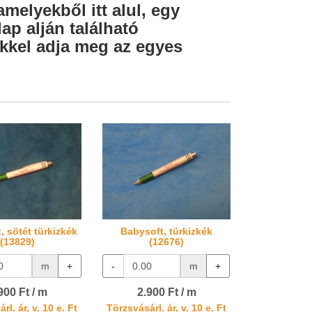
amelyekből itt alul, egy
ap alján található
lekkel adja meg az egyes
, sötét türkizkék
Babysoft, türkizkék
(13829)
(12676)
m
+
-
m
+
900 Ft / m
2.900 Ft / m
rl. ár, v. 10 e. Ft
Törzsvásárl. ár, v. 10 e. Ft