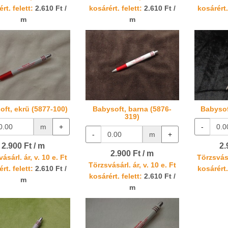
rt. felett:
2.610 Ft /
kosárért. felett:
2.610 Ft /
kosárért.
m
m
oft, ekrü (5877-100)
Babysoft, barna (5876-
Babysof
319)
m
+
-
-
m
+
2.900 Ft / m
2.
2.900 Ft / m
ásárl. ár, v. 10 e. Ft
Törzsvásá
Törzsvásárl. ár, v. 10 e. Ft
rt. felett:
2.610 Ft /
kosárért.
kosárért. felett:
2.610 Ft /
m
m