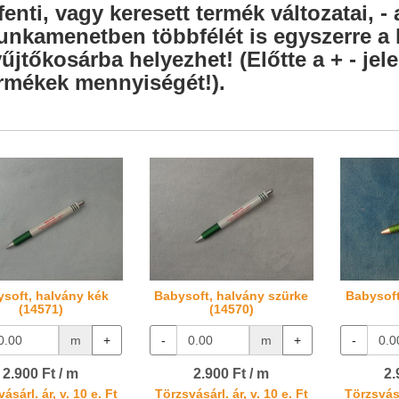
fenti, vagy keresett termék változatai, - 
nkamenetben többfélét is egyszerre a l
űjtőkosárba helyezhet! (Előtte a + - je
rmékek mennyiségét!).
soft, halvány kék
Babysoft, halvány szürke
Babysoft
(14571)
(14570)
m
+
-
m
+
-
2.900 Ft / m
2.900 Ft / m
2.
ásárl. ár, v. 10 e. Ft
Törzsvásárl. ár, v. 10 e. Ft
Törzsvásá