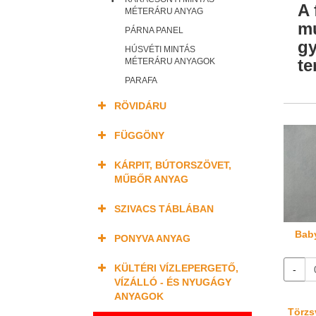
A 
MÉTERÁRU ANYAG
mu
PÁRNA PANEL
gy
HÚSVÉTI MINTÁS
te
MÉTERÁRU ANYAGOK
PARAFA
RÖVIDÁRU
FÜGGÖNY
KÁRPIT, BÚTORSZÖVET,
MŰBŐR ANYAG
SZIVACS TÁBLÁBAN
Baby
PONYVA ANYAG
KÜLTÉRI VÍZLEPERGETŐ,
-
VÍZÁLLÓ - ÉS NYUGÁGY
ANYAGOK
Törzsv