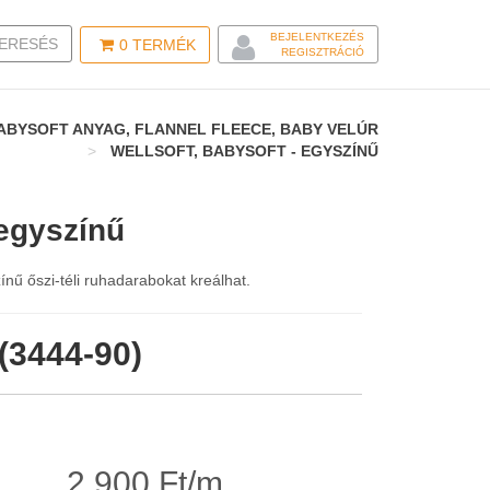
BEJELENTKEZÉS
LE SEARCH
ERESÉS
0
TERMÉK
REGISZTRÁCIÓ
ABYSOFT ANYAG, FLANNEL FLEECE, BABY VELÚR
WELLSOFT, BABYSOFT - EGYSZÍNŰ
 egyszínű
nű őszi-téli ruhadarabokat kreálhat.
(3444-90)
2.900 Ft/m