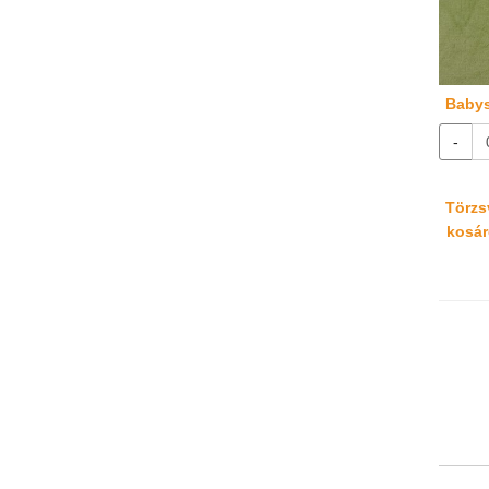
Babys
-
Törzsv
kosáré