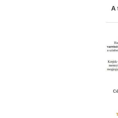
A 
Cé
T