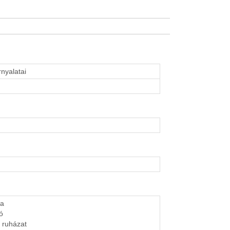
rnyalatai
ha
ó
 ruházat