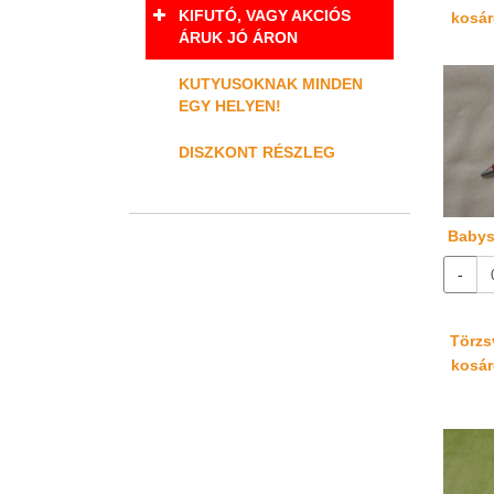
KIFUTÓ, VAGY AKCIÓS
kosáré
ÁRUK JÓ ÁRON
KUTYUSOKNAK MINDEN
EGY HELYEN!
DISZKONT RÉSZLEG
Babys
-
Törzsv
kosáré