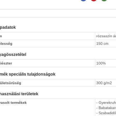
apadatok
ín
rózsaszín á
élesség
150 cm
agösszetétel
iészter
100%
mék speciális tulajdonságok
rületsürüség
300 g/m2
használási területek
vasolt termékek
- Gyerekru
- Babatakar
- Szabadidő