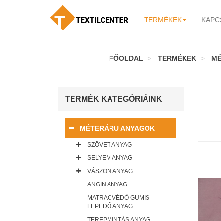
TERMÉKEK
KAPC
-
FŐOLDAL
TERMÉKEK
MÉ
TERMÉK KATEGÓRIÁINK
MÉTERÁRU ANYAGOK
SZÖVET ANYAG
SELYEM ANYAG
VÁSZON ANYAG
ANGIN ANYAG
MATRACVÉDŐ GUMIS
LEPEDŐ ANYAG
TEREPMINTÁS ANYAG