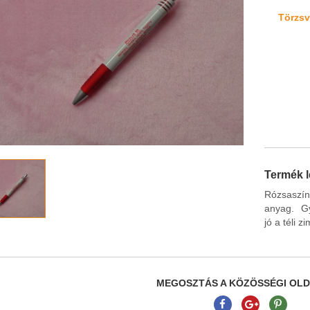
Törzsvá
Termék l
Rózsaszí
anyag. Gy
jó a téli 
MEGOSZTÁS A KÖZÖSSÉGI OL