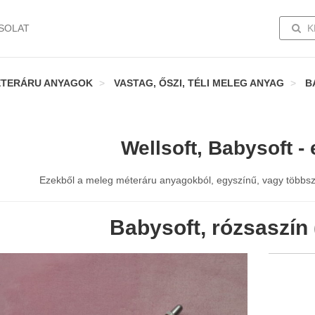
TOGG
SOLAT
K
TERÁRU ANYAGOK
VASTAG, ŐSZI, TÉLI MELEG ANYAG
B
Wellsoft, Babysoft -
Ezekből a meleg méteráru anyagokból, egyszínű, vagy többszí
Babysoft, rózsaszín 