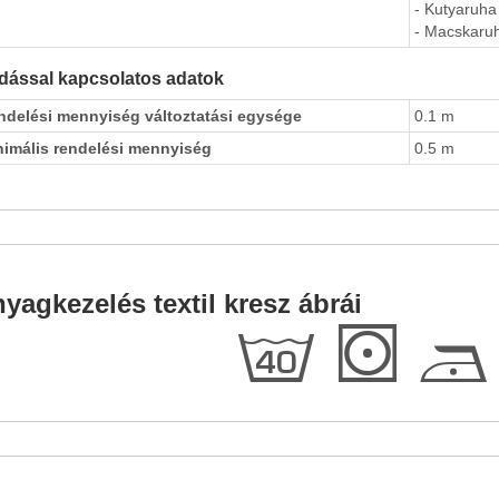
- Kutyaruha
- Macskaru
dással kapcsolatos adatok
ndelési mennyiség változtatási egysége
0.1 m
nimális rendelési mennyiség
0.5 m
yagkezelés textil kresz ábrái
h
S
D