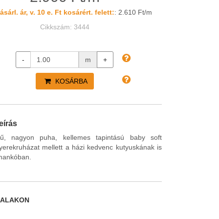
sárl. ár, v. 10 e. Ft kosárért. felett:
: 2.610 Ft/m
Cikkszám: 3444
-
m
+
KOSÁRBA
eírás
nű, nagyon puha, kellemes tapintású baby soft
erekruházat mellett a házi kedvenc kutyuskának is
zimankóban.
DALAKON