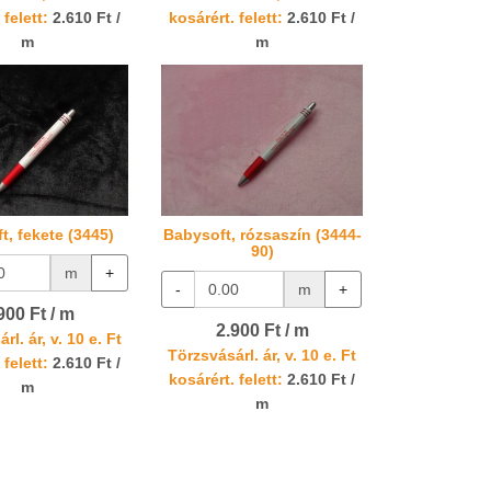
 felett:
2.610 Ft /
kosárért. felett:
2.610 Ft /
m
m
t, fekete (3445)
Babysoft, rózsaszín (3444-
90)
m
+
-
m
+
900 Ft / m
2.900 Ft / m
rl. ár, v. 10 e. Ft
Törzsvásárl. ár, v. 10 e. Ft
 felett:
2.610 Ft /
kosárért. felett:
2.610 Ft /
m
m