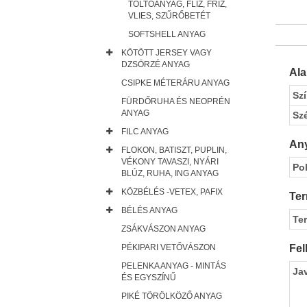
TÖLTŐANYAG, FLÍZ, FRÍZ,
VLIES, SZŰRŐBETÉT
SOFTSHELL ANYAG
KÖTÖTT JERSEY VAGY
DZSÖRZÉ ANYAG
Al
CSIPKE MÉTERÁRU ANYAG
Sz
FÜRDŐRUHA ÉS NEOPRÉN
ANYAG
Sz
FILC ANYAG
Any
FLOKON, BATISZT, PUPLIN,
VÉKONY TAVASZI, NYÁRI
Pol
BLÚZ, RUHA, ING ANYAG
KÖZBÉLÉS -VETEX, PAFIX
Ter
BÉLÉS ANYAG
Te
ZSÁKVÁSZON ANYAG
PÉKIPARI VETŐVÁSZON
Fel
PELENKA ANYAG - MINTÁS
Ja
ÉS EGYSZÍNŰ
PIKÉ TÖRÖLKÖZŐ ANYAG