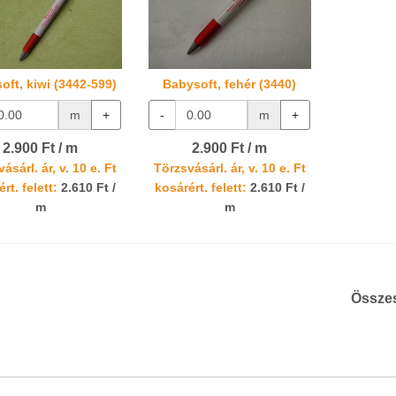
oft, kiwi (3442-599)
Babysoft, fehér (3440)
m
+
-
m
+
2.900 Ft / m
2.900 Ft / m
ásárl. ár, v. 10 e. Ft
Törzsvásárl. ár, v. 10 e. Ft
rt. felett:
2.610 Ft /
kosárért. felett:
2.610 Ft /
m
m
Össze