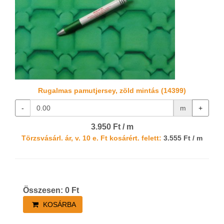
Rugalmas pamutjersey, zöld mintás (14399)
-
m
+
3.950 Ft / m
Törzsvásárl. ár, v. 10 e. Ft kosárért. felett:
3.555 Ft / m
Összesen:
0
Ft
KOSÁRBA