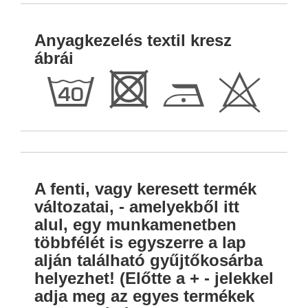
Anyagkezelés textil kresz
ábrái
h
R
D
H
A fenti, vagy keresett termék
változatai, - amelyekből itt
alul, egy munkamenetben
többfélét is egyszerre a lap
alján található gyűjtőkosárba
helyezhet! (Előtte a + - jelekkel
adja meg az egyes termékek