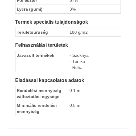
Poliészter
57%
Lycra (gumi)
3%
Termék speciális tulajdonságok
Területsürüség
180 g/m2
Felhasználási területek
Javasolt termékek
- Szoknya
- Tunika
- Ruha
Eladással kapcsolatos adatok
Rendelési mennyiség
0.1 m
változtatási egysége
Minimális rendelési
0.5 m
mennyiség