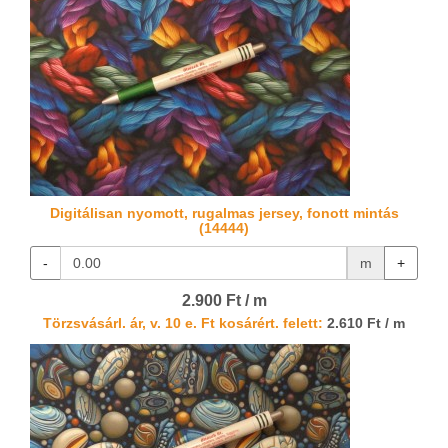
Digitálisan nyomott, rugalmas jersey, fonott mintás
(14444)
-
m
+
2.900 Ft / m
Törzsvásárl. ár, v. 10 e. Ft kosárért. felett:
2.610 Ft / m