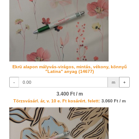
Ekrü alapon mályvás-virágos, mintás, vékony, könnyű
"Latina" anyag (14677)
-
m
+
3.400 Ft / m
Törzsvásárl. ár, v. 10 e. Ft kosárért. felett:
3.060 Ft / m