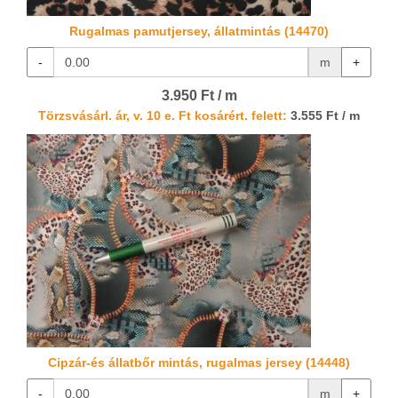
Rugalmas pamutjersey, állatmintás (14470)
-
m
+
3.950 Ft / m
Törzsvásárl. ár, v. 10 e. Ft kosárért. felett:
3.555 Ft / m
Cipzár-és állatbőr mintás, rugalmas jersey (14448)
-
m
+