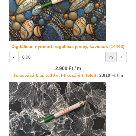
Digitálisan nyomott, rugalmas jersey, kavicsos (14443)
-
m
+
2.900 Ft / m
Törzsvásárl. ár, v. 10 e. Ft kosárért. felett:
2.610 Ft / m