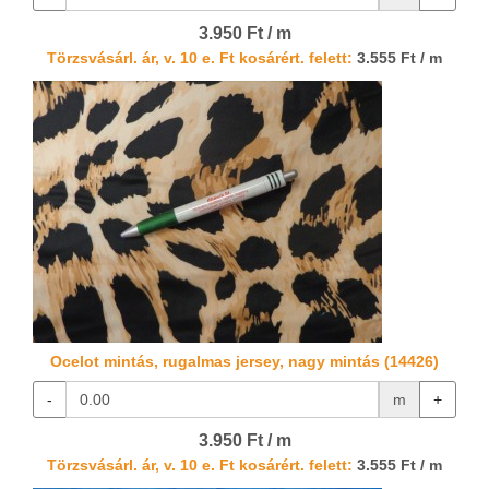
3.950 Ft / m
Törzsvásárl. ár, v. 10 e. Ft kosárért. felett:
3.555 Ft / m
Ocelot mintás, rugalmas jersey, nagy mintás (14426)
-
m
+
3.950 Ft / m
Törzsvásárl. ár, v. 10 e. Ft kosárért. felett:
3.555 Ft / m