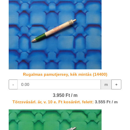
Rugalmas pamutjersey, kék mintás (14400)
-
m
+
3.950 Ft / m
Törzsvásárl. ár, v. 10 e. Ft kosárért. felett:
3.555 Ft / m