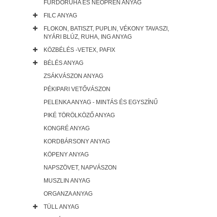
FÜRDŐRUHA ÉS NEOPRÉN ANYAG
FILC ANYAG
FLOKON, BATISZT, PUPLIN, VÉKONY TAVASZI,
NYÁRI BLÚZ, RUHA, ING ANYAG
KÖZBÉLÉS -VETEX, PAFIX
BÉLÉS ANYAG
ZSÁKVÁSZON ANYAG
PÉKIPARI VETŐVÁSZON
PELENKA ANYAG - MINTÁS ÉS EGYSZÍNŰ
PIKÉ TÖRÖLKÖZŐ ANYAG
KONGRÉ ANYAG
KORDBÁRSONY ANYAG
KÖPENY ANYAG
NAPSZÖVET, NAPVÁSZON
MUSZLIN ANYAG
ORGANZA ANYAG
TÜLL ANYAG