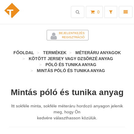
Toggle
Toggl
0
search
naviga
-
BEJELENTKEZÉS
REGISZTRÁCIÓ
FŐOLDAL
TERMÉKEK
MÉTERÁRU ANYAGOK
KÖTÖTT JERSEY VAGY DZSÖRZÉ ANYAG
PÓLÓ ÉS TUNIKA ANYAG
MINTÁS PÓLÓ ÉS TUNIKA ANYAG
Mintás póló és tunika anyag
Itt sokféle minta, sokféle méteráru hordozó anyagon jelenik
meg, hogy Ön
kedvére választhasson közülük.