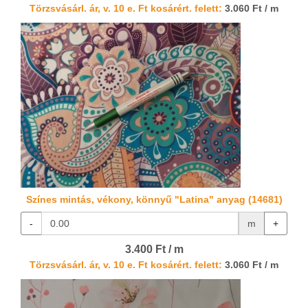
Törzsvásárl. ár, v. 10 e. Ft kosárért. felett:
3.060 Ft / m
Színes mintás, vékony, könnyű "Latina" anyag (14681)
-
m
+
3.400 Ft / m
Törzsvásárl. ár, v. 10 e. Ft kosárért. felett:
3.060 Ft / m