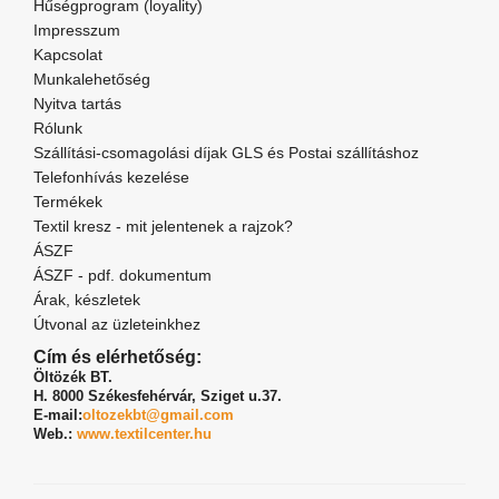
Hűségprogram (loyality)
Impresszum
Kapcsolat
Munkalehetőség
Nyitva tartás
Rólunk
Szállítási-csomagolási díjak GLS és Postai szállításhoz
Telefonhívás kezelése
Termékek
Textil kresz - mit jelentenek a rajzok?
ÁSZF
ÁSZF - pdf. dokumentum
Árak, készletek
Útvonal az üzleteinkhez
Cím és elérhetőség:
Öltözék BT.
H. 8000 Székesfehérvár,
Sziget u.37.
E-mail:
oltozekbt@gmail.com
Web.:
www.textilcenter.hu