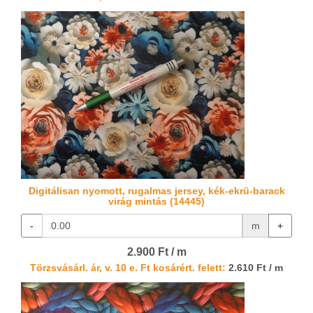
Digitálisan nyomott, rugalmas jersey, kék-ekrü-barack
virág mintás (14445)
-
m
+
2.900 Ft / m
Törzsvásárl. ár, v. 10 e. Ft kosárért. felett:
2.610 Ft / m