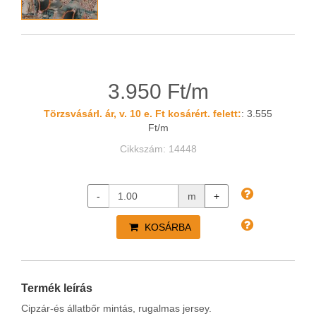
3.950 Ft/m
Törzsvásárl. ár, v. 10 e. Ft kosárért. felett:
: 3.555
Ft/m
Cikkszám: 14448
-
m
+
KOSÁRBA
Termék leírás
Cipzár-és állatbőr mintás, rugalmas jersey.