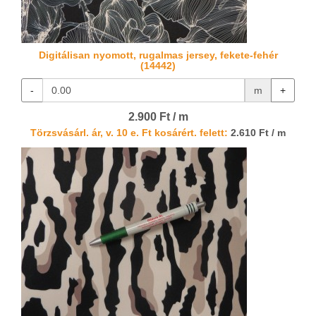
Digitálisan nyomott, rugalmas jersey, fekete-fehér
(14442)
-
m
+
2.900 Ft / m
Törzsvásárl. ár, v. 10 e. Ft kosárért. felett:
2.610 Ft / m