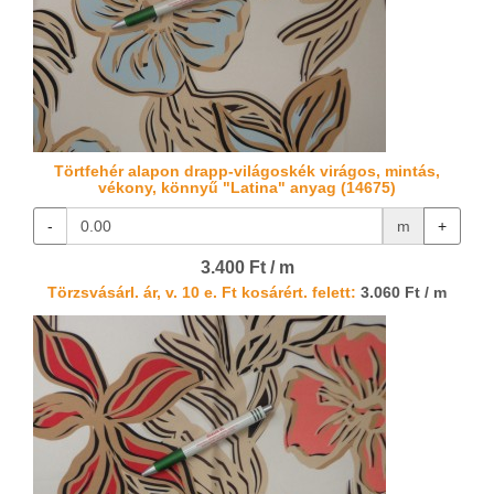
Törtfehér alapon drapp-világoskék virágos, mintás,
vékony, könnyű "Latina" anyag (14675)
-
m
+
3.400 Ft / m
Törzsvásárl. ár, v. 10 e. Ft kosárért. felett:
3.060 Ft / m