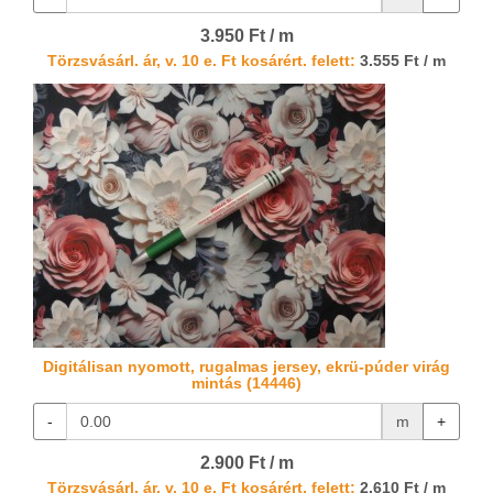
3.950 Ft / m
Törzsvásárl. ár, v. 10 e. Ft kosárért. felett:
3.555 Ft / m
Digitálisan nyomott, rugalmas jersey, ekrü-púder virág
mintás (14446)
-
m
+
2.900 Ft / m
Törzsvásárl. ár, v. 10 e. Ft kosárért. felett:
2.610 Ft / m