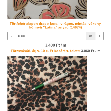
Törtfehér alapon drapp-korall virágos, mintás, vékony,
könnyű "Latina" anyag (14674)
-
m
+
3.400 Ft / m
Törzsvásárl. ár, v. 10 e. Ft kosárért. felett:
3.060 Ft / m