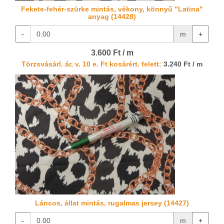
Fekete-fehér-szürke mintás, vékony, könnyű "Latina"
anyag (14428)
-
m
+
3.600 Ft / m
Törzsvásárl. ár, v. 10 e. Ft kosárért. felett:
3.240 Ft / m
Láncos, állat mintás, rugalmas jersey (14427)
-
m
+