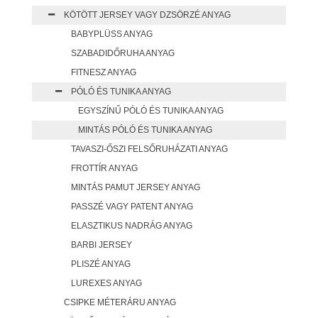
KÖTÖTT JERSEY VAGY DZSÖRZÉ ANYAG
BABYPLÜSS ANYAG
SZABADIDŐRUHA ANYAG
FITNESZ ANYAG
PÓLÓ ÉS TUNIKA ANYAG
EGYSZÍNŰ PÓLÓ ÉS TUNIKA ANYAG
MINTÁS PÓLÓ ÉS TUNIKA ANYAG
TAVASZI-ŐSZI FELSŐRUHÁZATI ANYAG
FROTTÍR ANYAG
MINTÁS PAMUT JERSEY ANYAG
PASSZÉ VAGY PATENT ANYAG
ELASZTIKUS NADRÁG ANYAG
BARBI JERSEY
PLISZÉ ANYAG
LUREXES ANYAG
CSIPKE MÉTERÁRU ANYAG