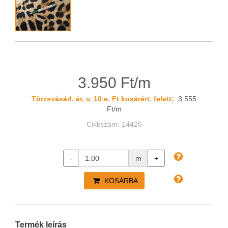
3.950 Ft/m
Törzsvásárl. ár, v. 10 e. Ft kosárért. felett:
: 3.555
Ft/m
Cikkszám: 14426
-
m
+
KOSÁRBA
Termék leírás