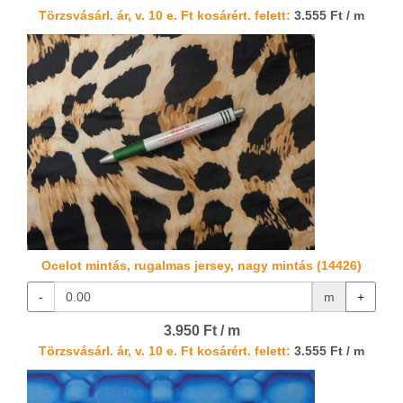
Törzsvásárl. ár, v. 10 e. Ft kosárért. felett:
3.555 Ft / m
Ocelot mintás, rugalmas jersey, nagy mintás (14426)
-
m
+
3.950 Ft / m
Törzsvásárl. ár, v. 10 e. Ft kosárért. felett:
3.555 Ft / m