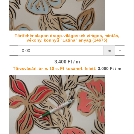
Törtfehér alapon drapp-világoskék virágos, mintás,
vékony, könnyű "Latina" anyag (14675)
-
m
+
3.400 Ft / m
Törzsvásárl. ár, v. 10 e. Ft kosárért. felett:
3.060 Ft / m