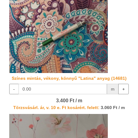
Színes mintás, vékony, könnyű "Latina" anyag (14681)
-
m
+
3.400 Ft / m
Törzsvásárl. ár, v. 10 e. Ft kosárért. felett:
3.060 Ft / m