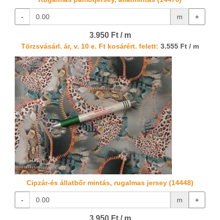
-
m
+
3.950 Ft / m
Törzsvásárl. ár, v. 10 e. Ft kosárért. felett:
3.555 Ft / m
Cipzár-és állatbőr mintás, rugalmas jersey (14448)
-
m
+
3.950 Ft / m