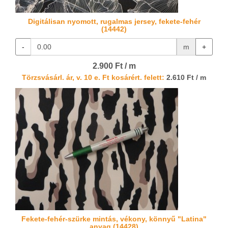
Digitálisan nyomott, rugalmas jersey, fekete-fehér
(14442)
-
m
+
2.900 Ft / m
Törzsvásárl. ár, v. 10 e. Ft kosárért. felett:
2.610 Ft / m
Fekete-fehér-szürke mintás, vékony, könnyű "Latina"
anyag (14428)