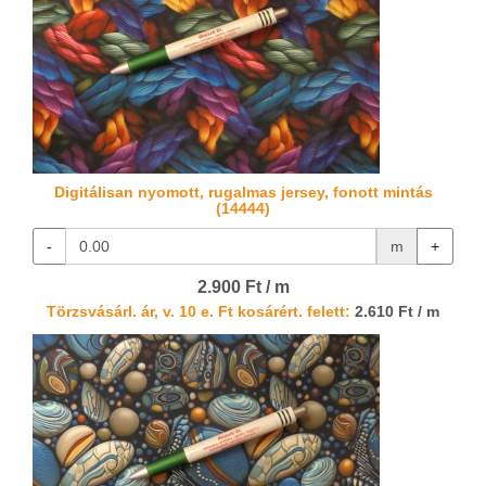
Digitálisan nyomott, rugalmas jersey, fonott mintás
(14444)
-
m
+
2.900 Ft / m
Törzsvásárl. ár, v. 10 e. Ft kosárért. felett:
2.610 Ft / m