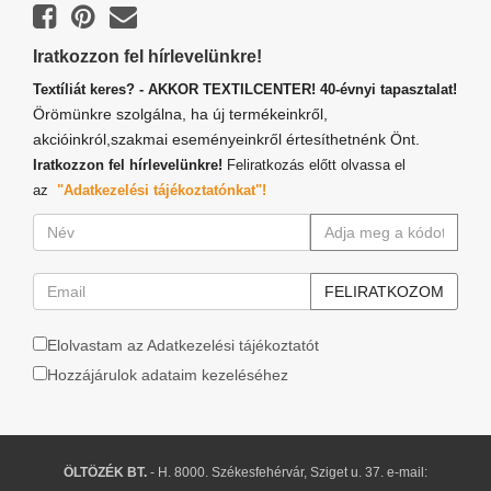
Iratkozzon fel hírlevelünkre!
Textíliát keres? - AKKOR TEXTILCENTER! 40-évnyi tapasztalat!
Örömünkre szolgálna, ha új termékeinkről,
akcióinkról,szakmai eseményeinkről értesíthetnénk Önt.
Iratkozzon fel hírlevelünkre!
Feliratkozás előtt olvassa el
az
"Adatkezelési tájékoztatónkat"!
Elolvastam az Adatkezelési tájékoztatót
Hozzájárulok adataim kezeléséhez
ÖLTÖZÉK BT.
- H. 8000. Székesfehérvár, Sziget u. 37. e-mail: