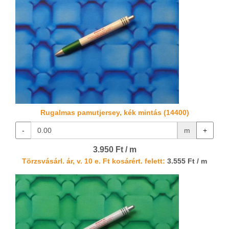
Rugalmas pamutjersey, kék mintás (14400)
-
m
+
3.950 Ft / m
Törzsvásárl. ár, v. 10 e. Ft kosárért. felett:
3.555 Ft / m