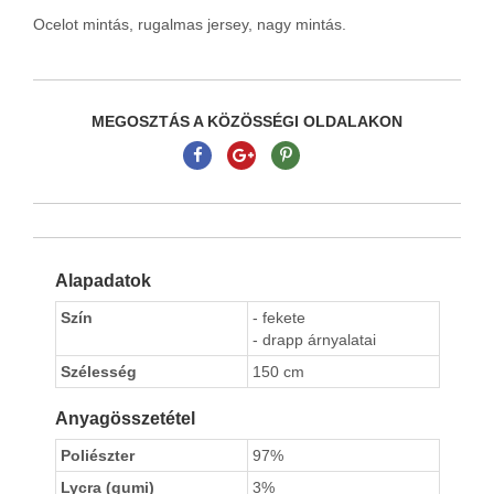
Ocelot mintás, rugalmas jersey, nagy mintás.
MEGOSZTÁS A KÖZÖSSÉGI OLDALAKON
Alapadatok
Szín
- fekete
- drapp árnyalatai
Szélesség
150 cm
Anyagösszetétel
Poliészter
97%
Lycra (gumi)
3%