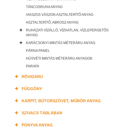
TÁNCOSRUHA ANYAG
VIASZOS VÁSZON ASZTALTERÍTŐ ANYAG
ASZTALTERÍTŐ, ABROSZ ANYAG
RUHÁZATI VÍZÁLLÓ, VÍZHATLAN, VÍZLEPERGETŐS
ANYAG
KARÁCSONYI MINTÁS MÉTERÁRU ANYAG
PÁRNA PANEL
HÚSVÉTI MINTÁS MÉTERÁRU ANYAGOK
PARAFA
RÖVIDÁRU
FÜGGÖNY
KÁRPIT, BÚTORSZÖVET, MŰBŐR ANYAG
SZIVACS TÁBLÁBAN
PONYVA ANYAG