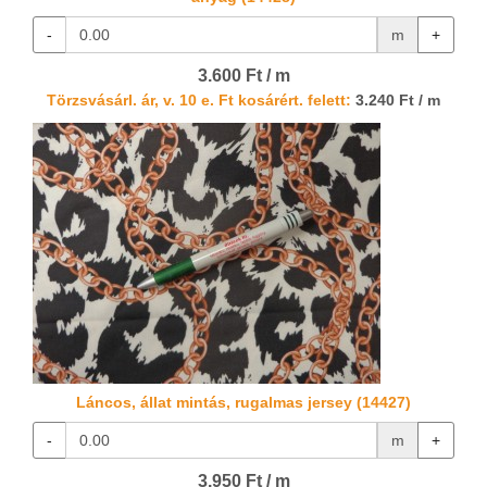
-
m
+
3.600 Ft / m
Törzsvásárl. ár, v. 10 e. Ft kosárért. felett:
3.240 Ft / m
Láncos, állat mintás, rugalmas jersey (14427)
-
m
+
3.950 Ft / m