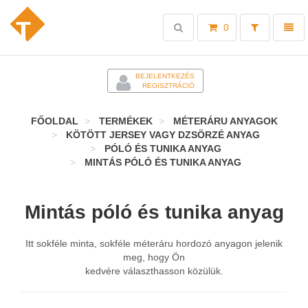
Toggle
Toggl
0
search
naviga
-
BEJELENTKEZÉS
REGISZTRÁCIÓ
FŐOLDAL
TERMÉKEK
MÉTERÁRU ANYAGOK
KÖTÖTT JERSEY VAGY DZSÖRZÉ ANYAG
PÓLÓ ÉS TUNIKA ANYAG
MINTÁS PÓLÓ ÉS TUNIKA ANYAG
Mintás póló és tunika anyag
Itt sokféle minta, sokféle méteráru hordozó anyagon jelenik
meg, hogy Ön
kedvére választhasson közülük.