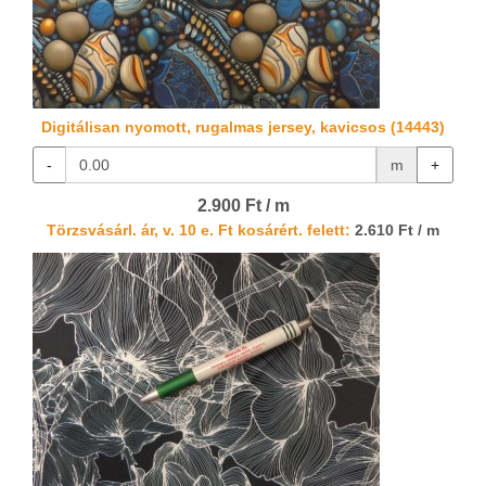
Digitálisan nyomott, rugalmas jersey, kavicsos (14443)
-
m
+
2.900 Ft / m
Törzsvásárl. ár, v. 10 e. Ft kosárért. felett:
2.610 Ft / m