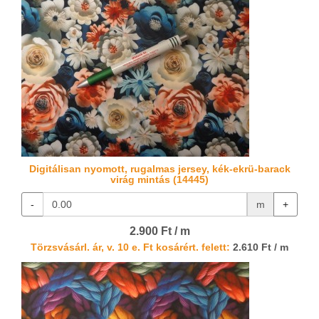
Digitálisan nyomott, rugalmas jersey, kék-ekrü-barack
virág mintás (14445)
-
m
+
2.900 Ft / m
Törzsvásárl. ár, v. 10 e. Ft kosárért. felett:
2.610 Ft / m