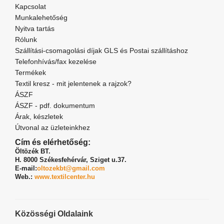
Kapcsolat
Munkalehetőség
Nyitva tartás
Rólunk
Szállítási-csomagolási díjak GLS és Postai szállításhoz
Telefonhívás/fax kezelése
Termékek
Textil kresz - mit jelentenek a rajzok?
ÁSZF
ÁSZF - pdf. dokumentum
Árak, készletek
Útvonal az üzleteinkhez
Cím és elérhetőség:
Öltözék BT.
H. 8000 Székesfehérvár,
Sziget u.37.
E-mail:
oltozekbt@gmail.com
Web.:
www.textilcenter.hu
Közösségi Oldalaink