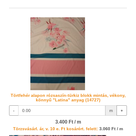
Törtfehér alapon rózsaszín-türkiz blokk mintás, vékony,
könnyű "Latina" anyag (14727)
-
m
+
3.400 Ft / m
Törzsvásárl. ár, v. 10 e. Ft kosárért. felett:
3.060 Ft / m