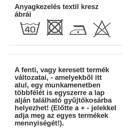
Anyagkezelés textil kresz
ábrái
h
R
D
H
A fenti, vagy keresett termék
változatai, - amelyekből itt
alul, egy munkamenetben
többfélét is egyszerre a lap
alján található gyűjtőkosárba
helyezhet! (Előtte a + - jelekkel
adja meg az egyes termékek
mennyiségét!).