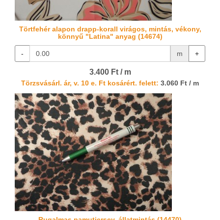
Törtfehér alapon drapp-korall virágos, mintás, vékony,
könnyű "Latina" anyag (14674)
-
m
+
3.400 Ft / m
Törzsvásárl. ár, v. 10 e. Ft kosárért. felett:
3.060 Ft / m
Rugalmas pamutjersey, állatmintás (14470)