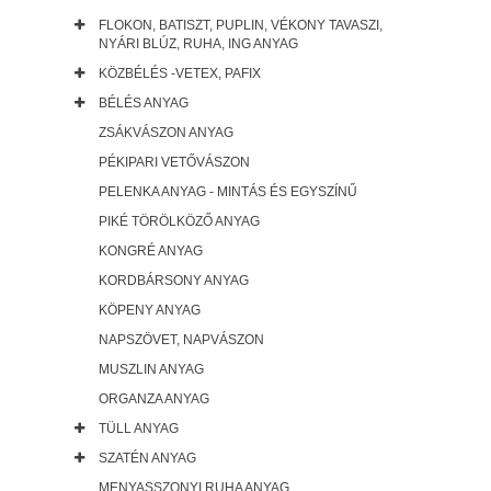
FLOKON, BATISZT, PUPLIN, VÉKONY TAVASZI,
NYÁRI BLÚZ, RUHA, ING ANYAG
KÖZBÉLÉS -VETEX, PAFIX
BÉLÉS ANYAG
ZSÁKVÁSZON ANYAG
PÉKIPARI VETŐVÁSZON
PELENKA ANYAG - MINTÁS ÉS EGYSZÍNŰ
PIKÉ TÖRÖLKÖZŐ ANYAG
KONGRÉ ANYAG
KORDBÁRSONY ANYAG
KÖPENY ANYAG
NAPSZÖVET, NAPVÁSZON
MUSZLIN ANYAG
ORGANZA ANYAG
TÜLL ANYAG
SZATÉN ANYAG
MENYASSZONYI RUHA ANYAG