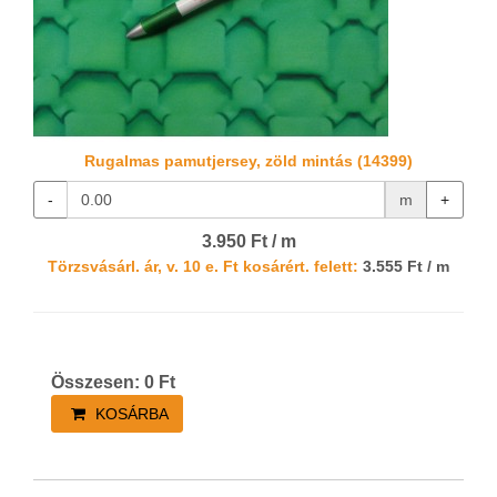
Rugalmas pamutjersey, zöld mintás (14399)
-
m
+
3.950 Ft / m
Törzsvásárl. ár, v. 10 e. Ft kosárért. felett:
3.555 Ft / m
Összesen:
0
Ft
KOSÁRBA