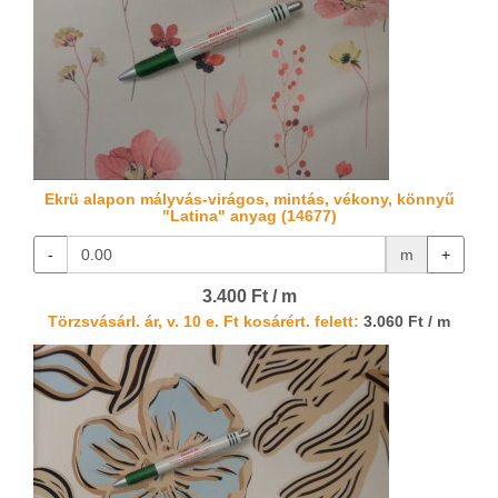
Ekrü alapon mályvás-virágos, mintás, vékony, könnyű
"Latina" anyag (14677)
-
m
+
3.400 Ft / m
Törzsvásárl. ár, v. 10 e. Ft kosárért. felett:
3.060 Ft / m