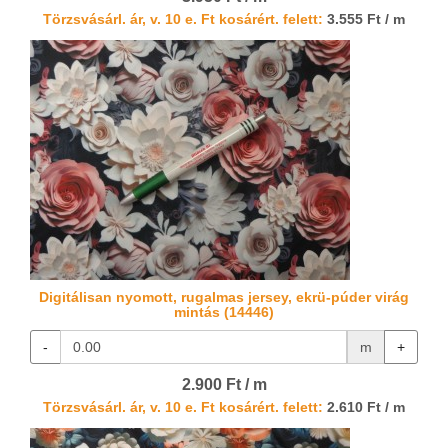
Törzsvásárl. ár, v. 10 e. Ft kosárért. felett:
3.555 Ft / m
Digitálisan nyomott, rugalmas jersey, ekrü-púder virág
mintás (14446)
-
m
+
2.900 Ft / m
Törzsvásárl. ár, v. 10 e. Ft kosárért. felett:
2.610 Ft / m