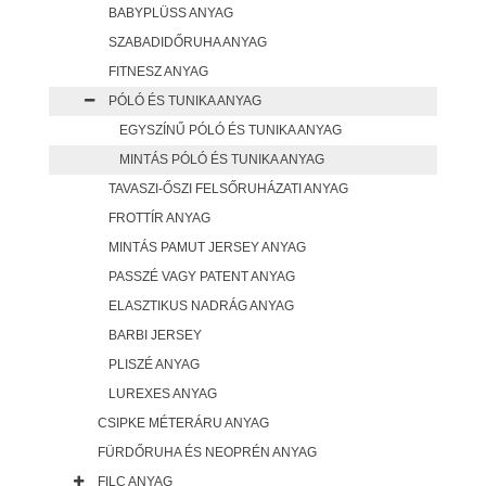
BABYPLÜSS ANYAG
SZABADIDŐRUHA ANYAG
FITNESZ ANYAG
PÓLÓ ÉS TUNIKA ANYAG
EGYSZÍNŰ PÓLÓ ÉS TUNIKA ANYAG
MINTÁS PÓLÓ ÉS TUNIKA ANYAG
TAVASZI-ŐSZI FELSŐRUHÁZATI ANYAG
FROTTÍR ANYAG
MINTÁS PAMUT JERSEY ANYAG
PASSZÉ VAGY PATENT ANYAG
ELASZTIKUS NADRÁG ANYAG
BARBI JERSEY
PLISZÉ ANYAG
LUREXES ANYAG
CSIPKE MÉTERÁRU ANYAG
FÜRDŐRUHA ÉS NEOPRÉN ANYAG
FILC ANYAG