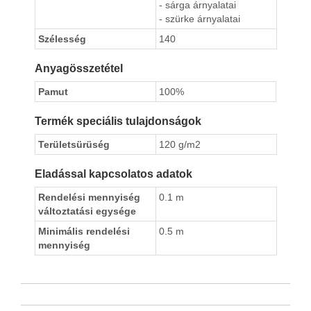
- sárga árnyalatai
- szürke árnyalatai
Szélesség
140
Anyagösszetétel
Pamut
100%
Termék speciális tulajdonságok
Területsürüség
120 g/m2
Eladással kapcsolatos adatok
Rendelési mennyiség
0.1 m
változtatási egysége
Minimális rendelési
0.5 m
mennyiség