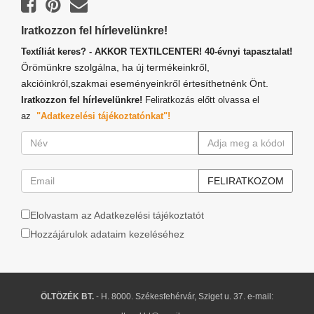
Iratkozzon fel hírlevelünkre!
Textíliát keres? - AKKOR TEXTILCENTER! 40-évnyi tapasztalat!
Örömünkre szolgálna, ha új termékeinkről,
akcióinkról,szakmai eseményeinkről értesíthetnénk Önt.
Iratkozzon fel hírlevelünkre!
Feliratkozás előtt olvassa el
az
"Adatkezelési tájékoztatónkat"!
Elolvastam az Adatkezelési tájékoztatót
Hozzájárulok adataim kezeléséhez
ÖLTÖZÉK BT.
- H. 8000. Székesfehérvár, Sziget u. 37. e-mail: