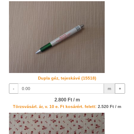
Dupla géz, tejeskávé (15518)
-
m
+
2.800 Ft / m
Törzsvásárl. ár, v. 10 e. Ft kosárért. felett:
2.520 Ft / m