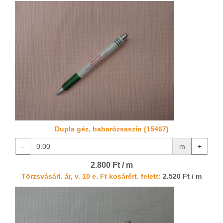
Dupla géz, babarózsaszín (15467)
-
m
+
2.800 Ft / m
Törzsvásárl. ár, v. 10 e. Ft kosárért. felett:
2.520 Ft / m