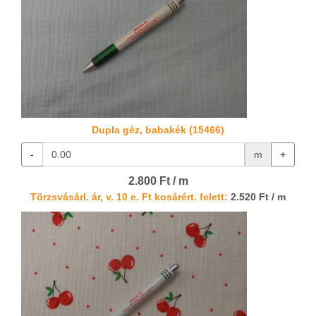
Dupla géz, babakék (15466)
-
m
+
2.800 Ft / m
Törzsvásárl. ár, v. 10 e. Ft kosárért. felett:
2.520 Ft / m