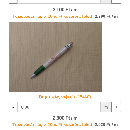
3.100 Ft / m
Törzsvásárl. ár, v. 10 e. Ft kosárért. felett:
2.790 Ft / m
Dupla géz, vajszín (15468)
-
m
+
2.800 Ft / m
Törzsvásárl. ár, v. 10 e. Ft kosárért. felett:
2.520 Ft / m