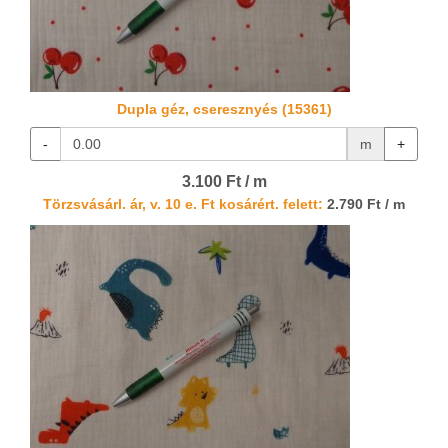
Dupla géz, cseresznyés (15361)
-
m
+
3.100 Ft / m
Törzsvásárl. ár, v. 10 e. Ft kosárért. felett:
2.790 Ft / m