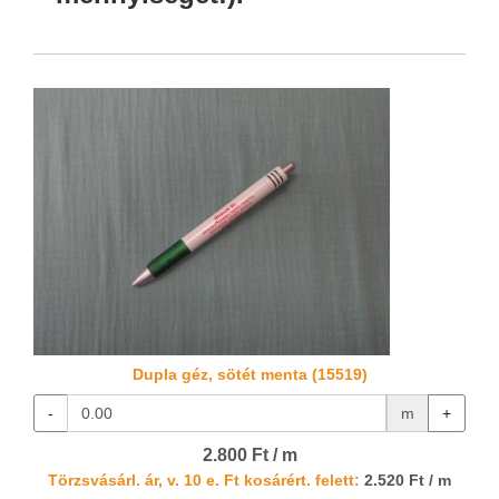
Dupla géz, sötét menta (15519)
-
m
+
2.800 Ft / m
Törzsvásárl. ár, v. 10 e. Ft kosárért. felett:
2.520 Ft / m