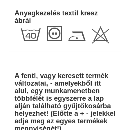
Anyagkezelés textil kresz
ábrái
h
T
D
H
A fenti, vagy keresett termék
változatai, - amelyekből itt
alul, egy munkamenetben
többfélét is egyszerre a lap
alján található gyűjtőkosárba
helyezhet! (Előtte a + - jelekkel
adja meg az egyes termékek
mennyiségét!).