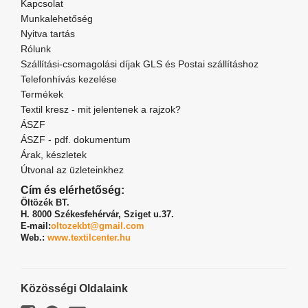
Kapcsolat
Munkalehetőség
Nyitva tartás
Rólunk
Szállítási-csomagolási díjak GLS és Postai szállításhoz
Telefonhívás kezelése
Termékek
Textil kresz - mit jelentenek a rajzok?
ÁSZF
ÁSZF - pdf. dokumentum
Árak, készletek
Útvonal az üzleteinkhez
Cím és elérhetőség:
Öltözék BT.
H. 8000 Székesfehérvár,
Sziget u.37.
E-mail:
oltozekbt@gmail.com
Web.:
www.textilcenter.hu
Közösségi Oldalaink