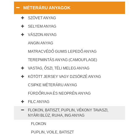
MÉTERÁRU ANYAGOK
SZÖVET ANYAG
SELYEM ANYAG
VÁSZON ANYAG
ANGIN ANYAG
MATRACVÉDŐ GUMIS LEPEDŐ ANYAG
TEREPMINTÁS ANYAG (CAMOUFLAGE)
VASTAG, ŐSZI, TÉLI MELEG ANYAG
KÖTÖTT JERSEY VAGY DZSÖRZÉ ANYAG
CSIPKE MÉTERÁRU ANYAG
FÜRDŐRUHA ÉS NEOPRÉN ANYAG
FILC ANYAG
FLOKON, BATISZT, PUPLIN, VÉKONY TAVASZI,
NYÁRI BLÚZ, RUHA, ING ANYAG
FLOKON
PUPLIN, VOILE, BATISZT