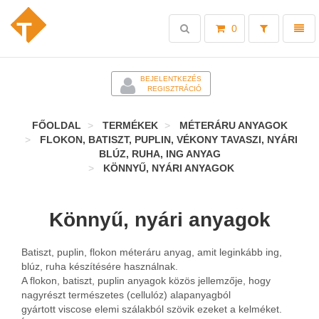
Toggle
Toggl
0
search
naviga
-
BEJELENTKEZÉS
REGISZTRÁCIÓ
FŐOLDAL
TERMÉKEK
MÉTERÁRU ANYAGOK
FLOKON, BATISZT, PUPLIN, VÉKONY TAVASZI, NYÁRI
BLÚZ, RUHA, ING ANYAG
KÖNNYŰ, NYÁRI ANYAGOK
Könnyű, nyári anyagok
Batiszt, puplin, flokon méteráru anyag, amit leginkább ing,
blúz, ruha készítésére használnak.
A flokon, batiszt, puplin anyagok közös jellemzője, hogy
nagyrészt természetes (cellulóz) alapanyagból
gyártott viscose elemi szálakból szövik ezeket a kelméket.