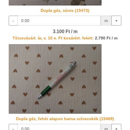
Dupla géz, sünis (15473)
-
m
+
3.100 Ft / m
Törzsvásárl. ár, v. 10 e. Ft kosárért. felett:
2.790 Ft / m
Dupla géz, fehér alapon barna szívecskék (15469)
-
m
+