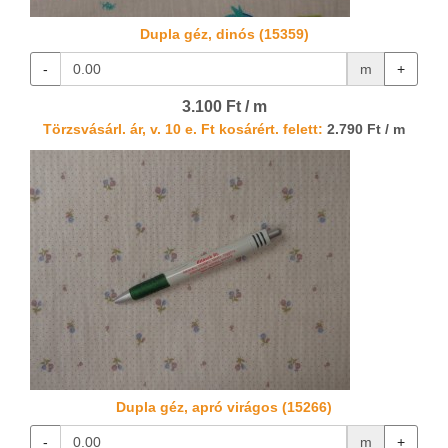
Dupla géz, dinós (15359)
-
m
+
3.100 Ft / m
Törzsvásárl. ár, v. 10 e. Ft kosárért. felett:
2.790 Ft / m
Dupla géz, apró virágos (15266)
-
m
+