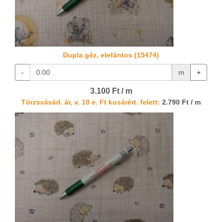
Dupla géz, elefántos (15474)
-
m
+
3.100 Ft / m
Törzsvásárl. ár, v. 10 e. Ft kosárért. felett:
2.790 Ft / m