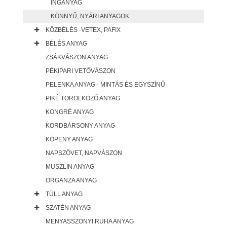
INGANYAG
KÖNNYŰ, NYÁRI ANYAGOK
KÖZBÉLÉS -VETEX, PAFIX
BÉLÉS ANYAG
ZSÁKVÁSZON ANYAG
PÉKIPARI VETŐVÁSZON
PELENKA ANYAG - MINTÁS ÉS EGYSZÍNŰ
PIKÉ TÖRÖLKÖZŐ ANYAG
KONGRÉ ANYAG
KORDBÁRSONY ANYAG
KÖPENY ANYAG
NAPSZÖVET, NAPVÁSZON
MUSZLIN ANYAG
ORGANZA ANYAG
TÜLL ANYAG
SZATÉN ANYAG
MENYASSZONYI RUHA ANYAG