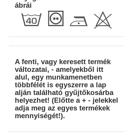
ábrái
h
T
D
H
A fenti, vagy keresett termék
változatai, - amelyekből itt
alul, egy munkamenetben
többfélét is egyszerre a lap
alján található gyűjtőkosárba
helyezhet! (Előtte a + - jelekkel
adja meg az egyes termékek
mennyiségét!).