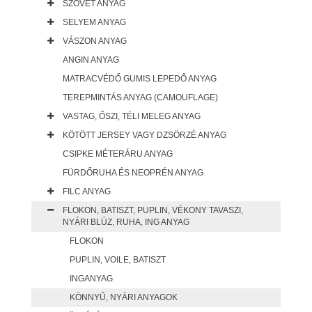
SZÖVET ANYAG
SELYEM ANYAG
VÁSZON ANYAG
ANGIN ANYAG
MATRACVÉDŐ GUMIS LEPEDŐ ANYAG
TEREPMINTÁS ANYAG (CAMOUFLAGE)
VASTAG, ŐSZI, TÉLI MELEG ANYAG
KÖTÖTT JERSEY VAGY DZSÖRZÉ ANYAG
CSIPKE MÉTERÁRU ANYAG
FÜRDŐRUHA ÉS NEOPRÉN ANYAG
FILC ANYAG
FLOKON, BATISZT, PUPLIN, VÉKONY TAVASZI,
NYÁRI BLÚZ, RUHA, ING ANYAG
FLOKON
PUPLIN, VOILE, BATISZT
INGANYAG
KÖNNYŰ, NYÁRI ANYAGOK