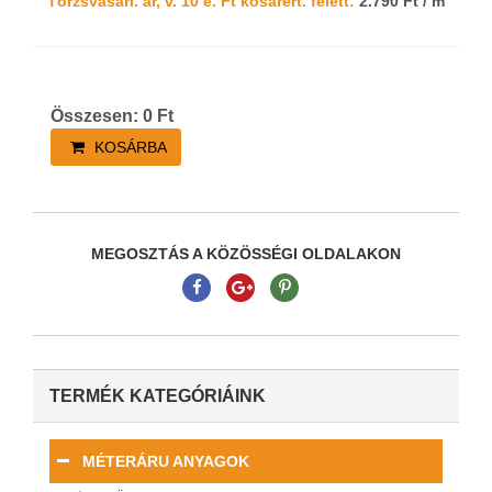
Törzsvásárl. ár, v. 10 e. Ft kosárért. felett:
2.790 Ft / m
Összesen:
0
Ft
KOSÁRBA
MEGOSZTÁS A KÖZÖSSÉGI OLDALAKON
TERMÉK KATEGÓRIÁINK
MÉTERÁRU ANYAGOK