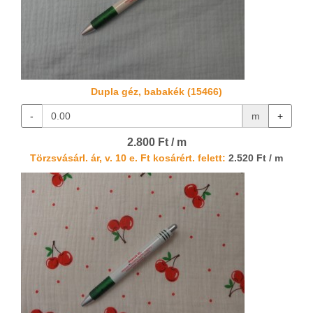
Dupla géz, babakék (15466)
-
m
+
2.800 Ft / m
Törzsvásárl. ár, v. 10 e. Ft kosárért. felett:
2.520 Ft / m