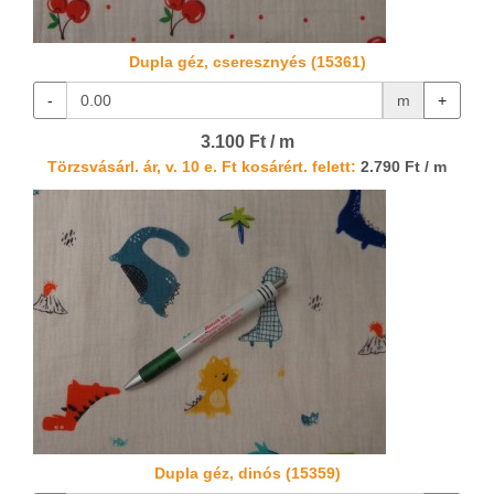
Dupla géz, cseresznyés (15361)
-
m
+
3.100 Ft / m
Törzsvásárl. ár, v. 10 e. Ft kosárért. felett:
2.790 Ft / m
Dupla géz, dinós (15359)