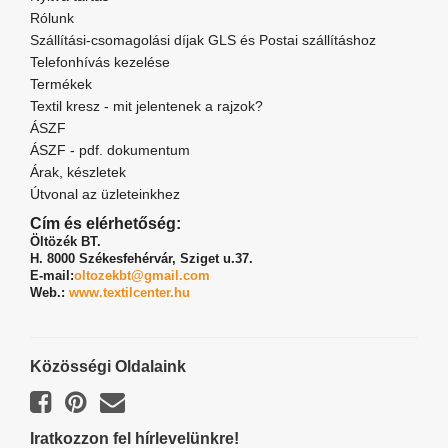
Rólunk
Szállítási-csomagolási díjak GLS és Postai szállításhoz
Telefonhívás kezelése
Termékek
Textil kresz - mit jelentenek a rajzok?
ÁSZF
ÁSZF - pdf. dokumentum
Árak, készletek
Útvonal az üzleteinkhez
Cím és elérhetőség:
Öltözék BT.
H. 8000 Székesfehérvár,
Sziget u.37.
E-mail:
oltozekbt@gmail.com
Web.:
www.textilcenter.hu
Közösségi Oldalaink
Iratkozzon fel hírlevelünkre!