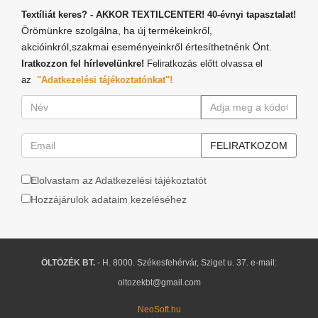
Textíliát keres? - AKKOR TEXTILCENTER! 40-évnyi tapasztalat!
Örömünkre szolgálna, ha új termékeinkről,
akcióinkról,szakmai eseményeinkről értesíthetnénk Önt.
Iratkozzon fel hírlevelünkre!
Feliratkozás előtt olvassa el
az
"Adatkezelési tájékoztatónkat"!
Elolvastam az Adatkezelési tájékoztatót
Hozzájárulok adataim kezeléséhez
ÖLTÖZÉK BT.
- H. 8000. Székesfehérvár, Sziget u. 37. e-mail:
oltozekbt@gmail.com
NeoSoft.hu