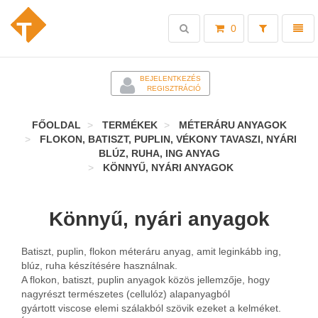
Toggle
Toggl
0
search
naviga
-
BEJELENTKEZÉS
REGISZTRÁCIÓ
FŐOLDAL
TERMÉKEK
MÉTERÁRU ANYAGOK
FLOKON, BATISZT, PUPLIN, VÉKONY TAVASZI, NYÁRI
BLÚZ, RUHA, ING ANYAG
KÖNNYŰ, NYÁRI ANYAGOK
Könnyű, nyári anyagok
Batiszt, puplin, flokon méteráru anyag, amit leginkább ing,
blúz, ruha készítésére használnak.
A flokon, batiszt, puplin anyagok közös jellemzője, hogy
nagyrészt természetes (cellulóz) alapanyagból
gyártott viscose elemi szálakból szövik ezeket a kelméket.