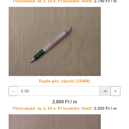
Törzsvásárl. ár, v. 10 e. Ft kosárért. felett:
2.790 Ft / m
Dupla géz, vajszín (15468)
-
m
+
2.800 Ft / m
Törzsvásárl. ár, v. 10 e. Ft kosárért. felett:
2.520 Ft / m