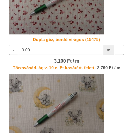
Dupla géz, bordó virágos (15475)
-
m
+
3.100 Ft / m
Törzsvásárl. ár, v. 10 e. Ft kosárért. felett:
2.790 Ft / m