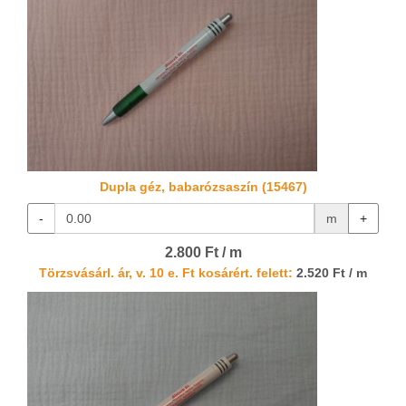
Dupla géz, babarózsaszín (15467)
-
m
+
2.800 Ft / m
Törzsvásárl. ár, v. 10 e. Ft kosárért. felett:
2.520 Ft / m