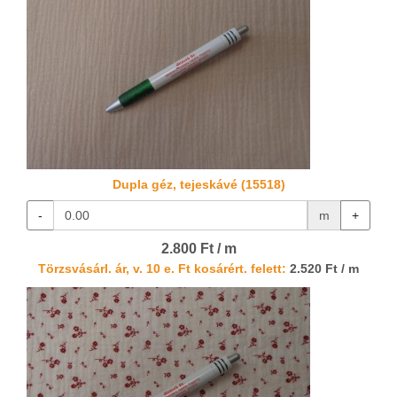
Dupla géz, tejeskávé (15518)
-
m
+
2.800 Ft / m
Törzsvásárl. ár, v. 10 e. Ft kosárért. felett:
2.520 Ft / m