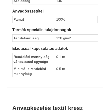
Szélesség
140
Anyagösszetétel
Pamut
100%
Termék speciális tulajdonságok
Területsürüség
120 g/m2
Eladással kapcsolatos adatok
Rendelési mennyiség
0.1 m
változtatási egysége
Minimális rendelési
0.5 m
mennyiség
Anyagkezelés textil kresz