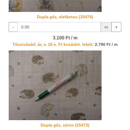
Dupla géz, elefántos (15474)
-
m
+
3.100 Ft / m
Törzsvásárl. ár, v. 10 e. Ft kosárért. felett:
2.790 Ft / m
Dupla géz, sünis (15473)