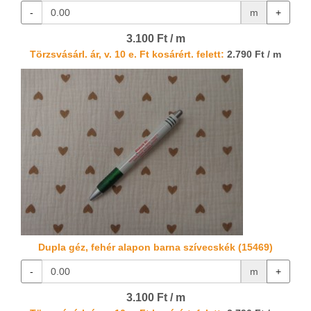
-
m
+
3.100 Ft / m
Törzsvásárl. ár, v. 10 e. Ft kosárért. felett:
2.790 Ft / m
Dupla géz, fehér alapon barna szívecskék (15469)
-
m
+
3.100 Ft / m