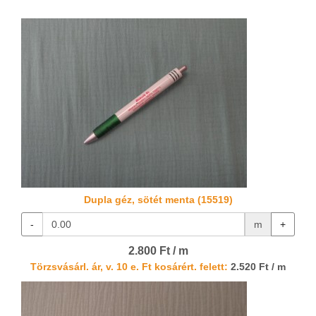
Dupla géz, sötét menta (15519)
-
m
+
2.800 Ft / m
Törzsvásárl. ár, v. 10 e. Ft kosárért. felett:
2.520 Ft / m