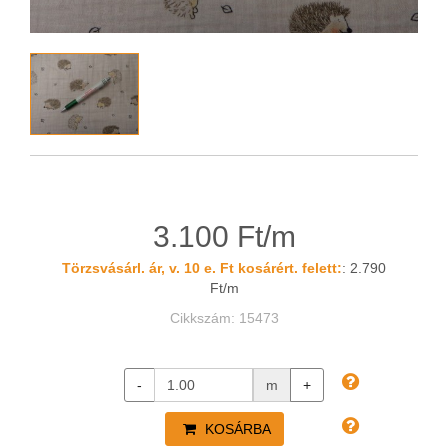
3.100 Ft/m
Törzsvásárl. ár, v. 10 e. Ft kosárért. felett:
: 2.790
Ft/m
Cikkszám: 15473
-
m
+
KOSÁRBA