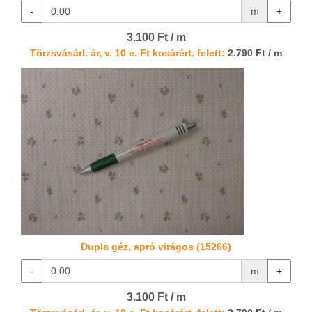
-
m
+
3.100 Ft / m
Törzsvásárl. ár, v. 10 e. Ft kosárért. felett:
2.790 Ft / m
Dupla géz, apró virágos (15266)
-
m
+
3.100 Ft / m