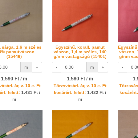
a sárga, 1,6 m széles
Egyszínű, korall, pamut
Egyszínű
0% pamutvászon
vászon, 1,4 m széles, 140
vászon, 
(15446)
g/nm vastagságú (15401)
g/nm vas
m
+
-
m
+
-
1.590 Ft / m
1.580 Ft / m
1.
ásárl. ár, v. 10 e. Ft
Törzsvásárl. ár, v. 10 e. Ft
Törzsvásá
rt. felett:
1.431 Ft /
kosárért. felett:
1.422 Ft /
kosárért.
m
m