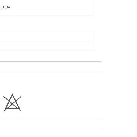
 ruha
H