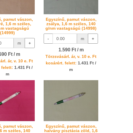
, pamut vászon,
Egyszínű, pamut vászon,
é, 1,6 m széles,
zsálya, 1,6 m széles, 140
nm vastagságú
g/nm vastagságú (14998)
(14999)
-
m
+
m
+
1.590 Ft / m
590 Ft / m
Törzsvásárl. ár, v. 10 e. Ft
rl. ár, v. 10 e. Ft
kosárért. felett:
1.431 Ft /
 felett:
1.431 Ft /
m
m
, pamut vászon,
Egyszínű, pamut vászon,
,6 m széles, 140
halvány pisztácia zöld, 1,6