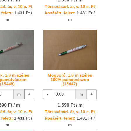
rl. ár, v. 10 e. Ft
Törzsvásárl. ár, v. 10 e. Ft
 felett:
1.431 Ft /
kosárért. felett:
1.431 Ft /
m
m
k, 1,6 m széles
Mogyoró, 1,6 m széles
 pamutvászon
100% pamutvászon
(15448)
(15447)
m
+
-
m
+
590 Ft / m
1.590 Ft / m
rl. ár, v. 10 e. Ft
Törzsvásárl. ár, v. 10 e. Ft
 felett:
1.431 Ft /
kosárért. felett:
1.431 Ft /
m
m