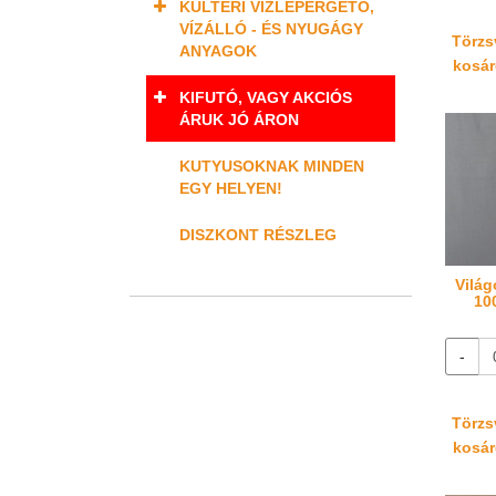
KÜLTÉRI VÍZLEPERGETŐ,
VÍZÁLLÓ - ÉS NYUGÁGY
Törzsv
ANYAGOK
kosáré
KIFUTÓ, VAGY AKCIÓS
ÁRUK JÓ ÁRON
KUTYUSOKNAK MINDEN
EGY HELYEN!
DISZKONT RÉSZLEG
Világ
10
-
Törzsv
kosáré