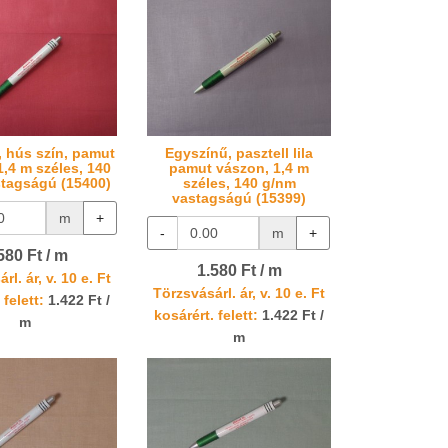
, hús szín, pamut
Egyszínű, pasztell lila
1,4 m széles, 140
pamut vászon, 1,4 m
tagságú (15400)
széles, 140 g/nm
vastagságú (15399)
m
+
-
m
+
580 Ft / m
1.580 Ft / m
rl. ár, v. 10 e. Ft
Törzsvásárl. ár, v. 10 e. Ft
 felett:
1.422 Ft /
kosárért. felett:
1.422 Ft /
m
m