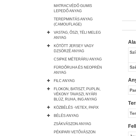
MATRACVÉDŐ GUMIS
LEPEDŐ ANYAG
TEREPMINTÁS ANYAG
(CAMOUFLAGE)
VASTAG, ŐSZI, TÉLI MELEG
ANYAG
Al
KÖTÖTT JERSEY VAGY
DZSÖRZÉ ANYAG
Sz
CSIPKE MÉTERÁRU ANYAG
Sz
FÜRDŐRUHA ÉS NEOPRÉN
ANYAG
Any
FILC ANYAG
FLOKON, BATISZT, PUPLIN,
Pa
VÉKONY TAVASZI, NYÁRI
BLÚZ, RUHA, ING ANYAG
Ter
KÖZBÉLÉS -VETEX, PAFIX
Te
BÉLÉS ANYAG
ZSÁKVÁSZON ANYAG
Fel
PÉKIPARI VETŐVÁSZON