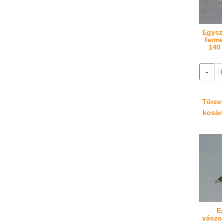
Egysz
farme
140
-
Törzsv
kosáré
E
vászo