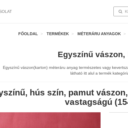
TOGG
SOLAT
K
FŐOLDAL
TERMÉKEK
MÉTERÁRU ANYAGOK
Egyszínű vászon, 
Egyszínű vászon(karton) méteráru anyag természetes vagy kevertszá
látható itt alul a termék kategór
yszínű, hús szín, pamut vászon,
vastagságú (15