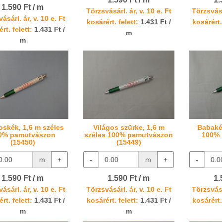
1.590 Ft / m
Törzsvásárl. ár, v. 10 e. Ft
Törzsvásá
ásárl. ár, v. 10 e. Ft
kosárért. felett:
1.431 Ft /
kosárért.
rt. felett:
1.431 Ft /
m
m
oskék, 1,6 m széles
Világos szürke, 1,6 m
Babaké
0% pamutvászon
széles 100% pamutvászon
100%
(15450)
(15449)
m
+
-
m
+
-
1.590 Ft / m
1.590 Ft / m
1.
ásárl. ár, v. 10 e. Ft
Törzsvásárl. ár, v. 10 e. Ft
Törzsvásá
rt. felett:
1.431 Ft /
kosárért. felett:
1.431 Ft /
kosárért.
m
m