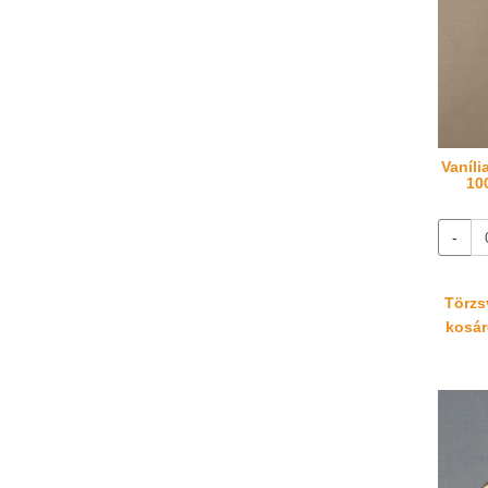
Vaníli
10
-
Törzsv
kosáré