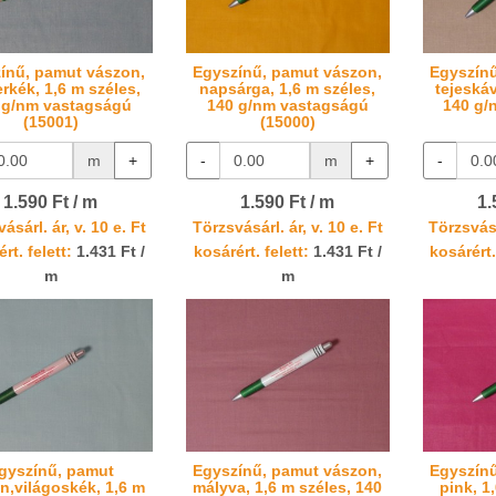
ínű, pamut vászon,
Egyszínű, pamut vászon,
Egyszínű
rkék, 1,6 m széles,
napsárga, 1,6 m széles,
tejeskáv
 g/nm vastagságú
140 g/nm vastagságú
140 g/
(15001)
(15000)
m
+
-
m
+
-
1.590 Ft / m
1.590 Ft / m
1.
ásárl. ár, v. 10 e. Ft
Törzsvásárl. ár, v. 10 e. Ft
Törzsvásá
rt. felett:
1.431 Ft /
kosárért. felett:
1.431 Ft /
kosárért.
m
m
gyszínű, pamut
Egyszínű, pamut vászon,
Egyszínű
n,világoskék, 1,6 m
mályva, 1,6 m széles, 140
pink, 1