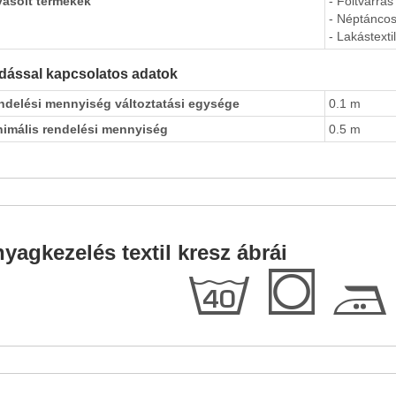
vasolt termékek
- Foltvarrás
- Néptáncos
- Lakástextil
dással kapcsolatos adatok
ndelési mennyiség változtatási egysége
0.1 m
nimális rendelési mennyiség
0.5 m
yagkezelés textil kresz ábrái
h
Q
E