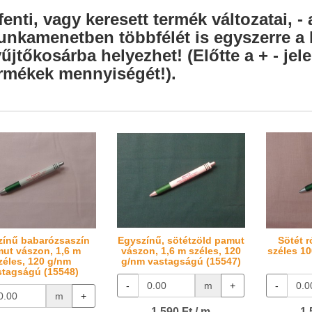
fenti, vagy keresett termék változatai, - 
nkamenetben többfélét is egyszerre a l
űjtőkosárba helyezhet! (Előtte a + - je
rmékek mennyiségét!).
zínű babarózsaszín
Egyszínű, sötétzöld pamut
Sötét r
ut vászon, 1,6 m
vászon, 1,6 m széles, 120
széles 1
zéles, 120 g/nm
g/nm vastagságú (15547)
stagságú (15548)
-
m
+
-
m
+
1.590 Ft / m
1.