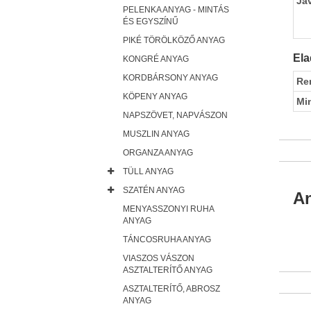
Ja
PELENKA ANYAG - MINTÁS
ÉS EGYSZÍNŰ
PIKÉ TÖRÖLKÖZŐ ANYAG
Ela
KONGRÉ ANYAG
KORDBÁRSONY ANYAG
Re
KÖPENY ANYAG
Mi
NAPSZÖVET, NAPVÁSZON
MUSZLIN ANYAG
ORGANZA ANYAG
TÜLL ANYAG
SZATÉN ANYAG
An
MENYASSZONYI RUHA
ANYAG
TÁNCOSRUHA ANYAG
VIASZOS VÁSZON
ASZTALTERÍTŐ ANYAG
ASZTALTERÍTŐ, ABROSZ
ANYAG