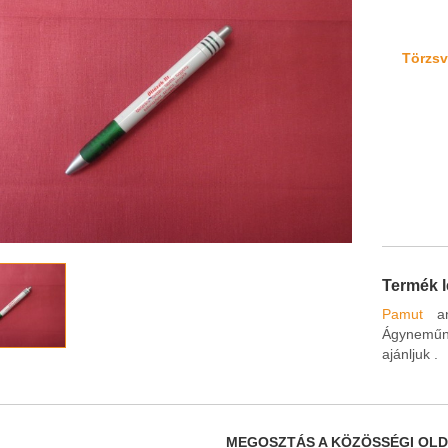
Törzsvá
Termék l
Pamut
any
Ágyneműne
ajánljuk .
MEGOSZTÁS A KÖZÖSSÉGI OL