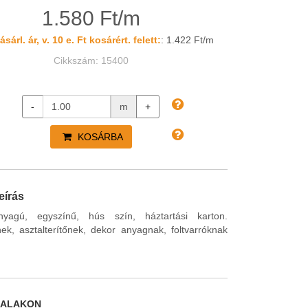
1.580 Ft/m
sárl. ár, v. 10 e. Ft kosárért. felett:
: 1.422 Ft/m
Cikkszám: 15400
-
m
+
KOSÁRBA
eírás
agú, egyszínű, hús szín, háztartási karton.
k, asztalterítőnek, dekor anyagnak, foltvarróknak
DALAKON