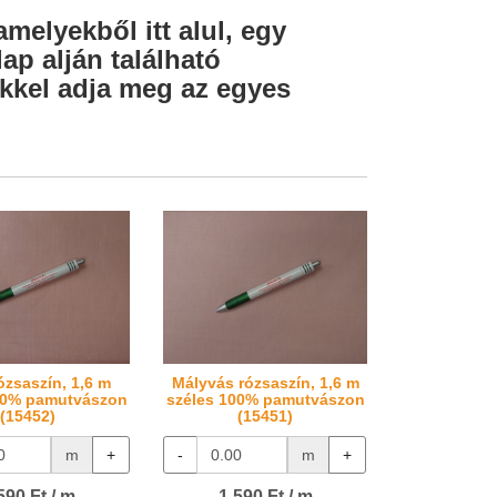
amelyekből itt alul, egy
ap alján található
lekkel adja meg az egyes
ózsaszín, 1,6 m
Mályvás rózsaszín, 1,6 m
00% pamutvászon
széles 100% pamutvászon
(15452)
(15451)
m
+
-
m
+
590 Ft / m
1.590 Ft / m