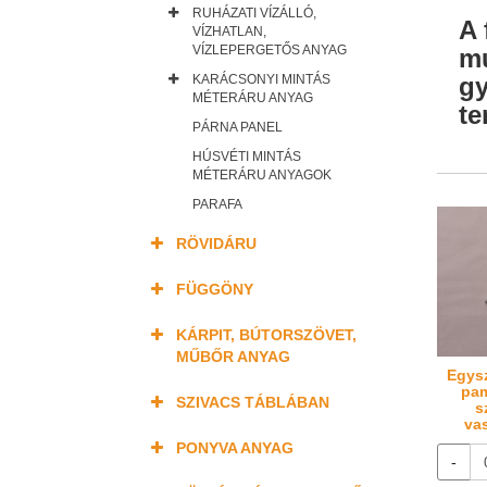
RUHÁZATI VÍZÁLLÓ,
A 
VÍZHATLAN,
VÍZLEPERGETŐS ANYAG
mu
KARÁCSONYI MINTÁS
gy
MÉTERÁRU ANYAG
te
PÁRNA PANEL
HÚSVÉTI MINTÁS
MÉTERÁRU ANYAGOK
PARAFA
RÖVIDÁRU
FÜGGÖNY
KÁRPIT, BÚTORSZÖVET,
MŰBŐR ANYAG
Egys
pam
SZIVACS TÁBLÁBAN
s
va
PONYVA ANYAG
-