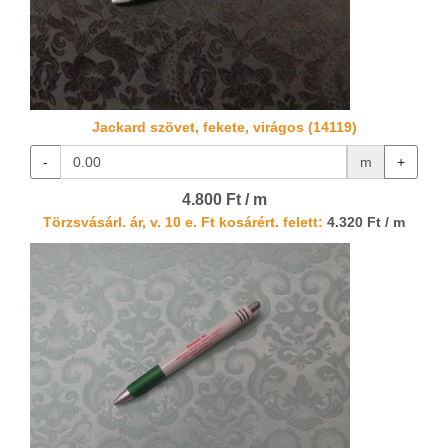
Jackard szövet, fekete, virágos (14119)
-
m
+
4.800 Ft / m
Törzsvásárl. ár, v. 10 e. Ft kosárért. felett:
4.320 Ft / m