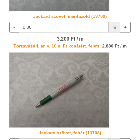
Jackard szövet, mentazöld (13709)
-
m
+
3.200 Ft / m
Törzsvásárl. ár, v. 10 e. Ft kosárért. felett:
2.880 Ft / m
Jackard szövet, fehér (13708)