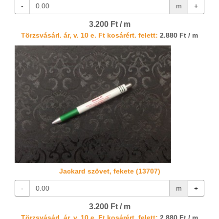
-
m
+
3.200 Ft / m
Törzsvásárl. ár, v. 10 e. Ft kosárért. felett:
2.880 Ft / m
Jackard szövet, fekete (13707)
-
m
+
3.200 Ft / m
Törzsvásárl. ár, v. 10 e. Ft kosárért. felett:
2.880 Ft / m