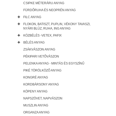
CSIPKE MÉTERÁRU ANYAG
FÜRDŐRUHA ÉS NEOPRÉN ANYAG
FILC ANYAG
FLOKON, BATISZT, PUPLIN, VÉKONY TAVASZI,
NYÁRI BLÚZ, RUHA, ING ANYAG
KÖZBÉLÉS -VETEX, PAFIX
BÉLÉS ANYAG
ZSÁKVÁSZON ANYAG
PÉKIPARI VETŐVÁSZON
PELENKA ANYAG - MINTÁS ÉS EGYSZÍNŰ
PIKÉ TÖRÖLKÖZŐ ANYAG
KONGRÉ ANYAG
KORDBÁRSONY ANYAG
KÖPENY ANYAG
NAPSZÖVET, NAPVÁSZON
MUSZLIN ANYAG
ORGANZA ANYAG