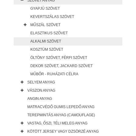
SZÖVET ANYAG
GYAPJÚ SZÖVET
KEVERTSZÁLAS SZÖVET
MŰSZÁL SZÖVET
ELASZTIKUS SZÖVET
ALKALMI SZÖVET
KOSZTÜM SZÖVET
ÖLTÖNY SZÖVET, FÉRFI SZÖVET
DEKOR SZÖVET, JACKARD SZÖVET
MŰBŐR - RUHÁZATI CÉLRA
SELYEM ANYAG
VÁSZON ANYAG
ANGIN ANYAG
MATRACVÉDŐ GUMIS LEPEDŐ ANYAG
TEREPMINTÁS ANYAG (CAMOUFLAGE)
VASTAG, ŐSZI, TÉLI MELEG ANYAG
KÖTÖTT JERSEY VAGY DZSÖRZÉ ANYAG