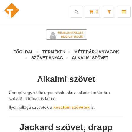
Toggle
Toggl
0
search
naviga
-
BEJELENTKEZÉS
REGISZTRÁCIÓ
FŐOLDAL
TERMÉKEK
MÉTERÁRU ANYAGOK
SZÖVET ANYAG
ALKALMI SZÖVET
Alkalmi szövet
Ünnepi vagy különleges alkalmakra - alkalmi méteráru
szövet! Itt többet is láthat.
Ilyen jellegű szövetek a
kosztüm szövetek
is.
Jackard szövet, drapp