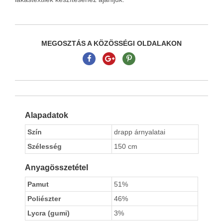
MEGOSZTÁS A KÖZÖSSÉGI OLDALAKON
Alapadatok
Szín
drapp árnyalatai
Szélesség
150 cm
Anyagösszetétel
Pamut
51%
Poliészter
46%
Lycra (gumi)
3%