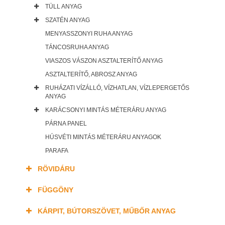
TÜLL ANYAG
SZATÉN ANYAG
MENYASSZONYI RUHA ANYAG
TÁNCOSRUHA ANYAG
VIASZOS VÁSZON ASZTALTERÍTŐ ANYAG
ASZTALTERÍTŐ, ABROSZ ANYAG
RUHÁZATI VÍZÁLLÓ, VÍZHATLAN, VÍZLEPERGETŐS
ANYAG
KARÁCSONYI MINTÁS MÉTERÁRU ANYAG
PÁRNA PANEL
HÚSVÉTI MINTÁS MÉTERÁRU ANYAGOK
PARAFA
RÖVIDÁRU
FÜGGÖNY
KÁRPIT, BÚTORSZÖVET, MŰBŐR ANYAG