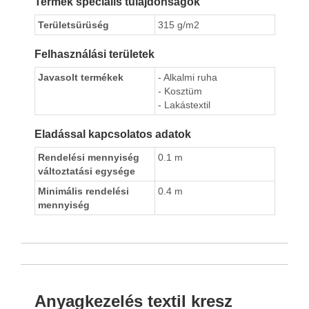
Termék speciális tulajdonságok
Területsürüség
315 g/m2
Felhasználási területek
Javasolt termékek
- Alkalmi ruha
- Kosztüm
- Lakástextil
Eladással kapcsolatos adatok
Rendelési mennyiség
0.1 m
változtatási egysége
Minimális rendelési
0.4 m
mennyiség
Anyagkezelés textil kresz