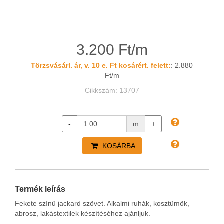
3.200 Ft/m
Törzsvásárl. ár, v. 10 e. Ft kosárért. felett:
: 2.880
Ft/m
Cikkszám: 13707
-
m
+
KOSÁRBA
Termék leírás
Fekete színű jackard szövet. Alkalmi ruhák, kosztümök,
abrosz, lakástextilek készítéséhez ajánljuk.