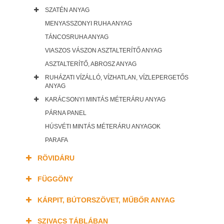
SZATÉN ANYAG
MENYASSZONYI RUHA ANYAG
TÁNCOSRUHA ANYAG
VIASZOS VÁSZON ASZTALTERÍTŐ ANYAG
ASZTALTERÍTŐ, ABROSZ ANYAG
RUHÁZATI VÍZÁLLÓ, VÍZHATLAN, VÍZLEPERGETŐS
ANYAG
KARÁCSONYI MINTÁS MÉTERÁRU ANYAG
PÁRNA PANEL
HÚSVÉTI MINTÁS MÉTERÁRU ANYAGOK
PARAFA
RÖVIDÁRU
FÜGGÖNY
KÁRPIT, BÚTORSZÖVET, MŰBŐR ANYAG
SZIVACS TÁBLÁBAN