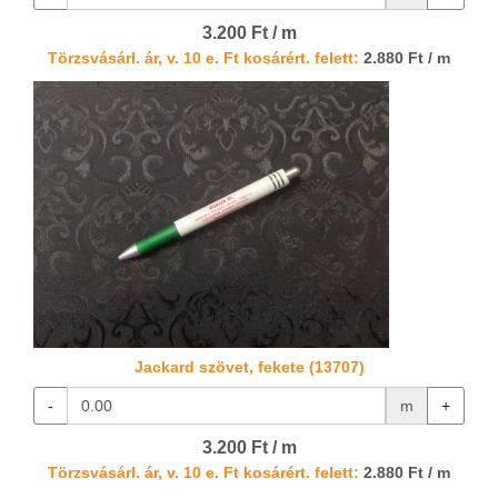
3.200 Ft / m
Törzsvásárl. ár, v. 10 e. Ft kosárért. felett:
2.880 Ft / m
Jackard szövet, fekete (13707)
-
m
+
3.200 Ft / m
Törzsvásárl. ár, v. 10 e. Ft kosárért. felett:
2.880 Ft / m