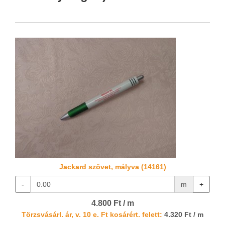
Jackard szövet, mályva (14161)
-
m
+
4.800 Ft / m
Törzsvásárl. ár, v. 10 e. Ft kosárért. felett:
4.320 Ft / m