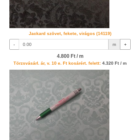
Jackard szövet, fekete, virágos (14119)
-
m
+
4.800 Ft / m
Törzsvásárl. ár, v. 10 e. Ft kosárért. felett:
4.320 Ft / m