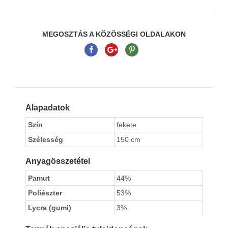
MEGOSZTÁS A KÖZÖSSÉGI OLDALAKON
Alapadatok
Szín
fekete
Szélesség
150 cm
Anyagösszetétel
Pamut
44%
Poliészter
53%
Lycra (gumi)
3%