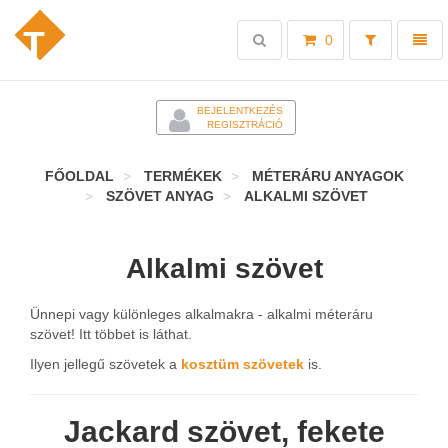
Toggle
Toggl
0
search
naviga
-
BEJELENTKEZÉS
REGISZTRÁCIÓ
FŐOLDAL
TERMÉKEK
MÉTERÁRU ANYAGOK
SZÖVET ANYAG
ALKALMI SZÖVET
Alkalmi szövet
Ünnepi vagy különleges alkalmakra - alkalmi méteráru
szövet! Itt többet is láthat.
Ilyen jellegű szövetek a
kosztüm szövetek
is.
Jackard szövet, fekete