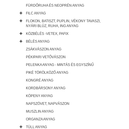
FÜRDŐRUHA ÉS NEOPRÉN ANYAG
FILC ANYAG
FLOKON, BATISZT, PUPLIN, VÉKONY TAVASZI,
NYÁRI BLÚZ, RUHA, ING ANYAG
KÖZBÉLÉS -VETEX, PAFIX
BÉLÉS ANYAG
ZSÁKVÁSZON ANYAG
PÉKIPARI VETŐVÁSZON
PELENKA ANYAG - MINTÁS ÉS EGYSZÍNŰ
PIKÉ TÖRÖLKÖZŐ ANYAG
KONGRÉ ANYAG
KORDBÁRSONY ANYAG
KÖPENY ANYAG
NAPSZÖVET, NAPVÁSZON
MUSZLIN ANYAG
ORGANZA ANYAG
TÜLL ANYAG