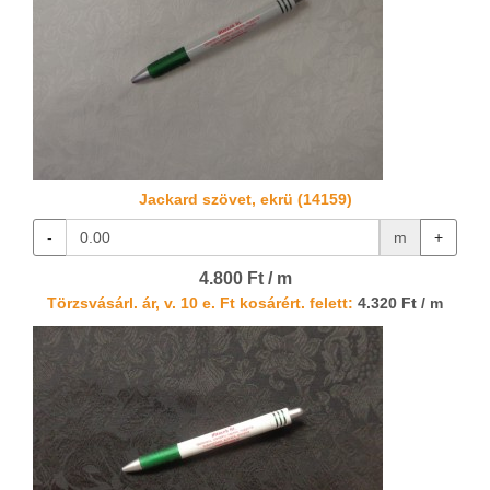
Jackard szövet, ekrü (14159)
-
m
+
4.800 Ft / m
Törzsvásárl. ár, v. 10 e. Ft kosárért. felett:
4.320 Ft / m