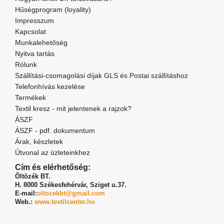
Hűségprogram (loyality)
Impresszum
Kapcsolat
Munkalehetőség
Nyitva tartás
Rólunk
Szállítási-csomagolási díjak GLS és Postai szállításhoz
Telefonhívás kezelése
Termékek
Textil kresz - mit jelentenek a rajzok?
ÁSZF
ÁSZF - pdf. dokumentum
Árak, készletek
Útvonal az üzleteinkhez
Cím és elérhetőség:
Öltözék BT.
H. 8000 Székesfehérvár,
Sziget u.37.
E-mail:
oltozekbt@gmail.com
Web.:
www.textilcenter.hu