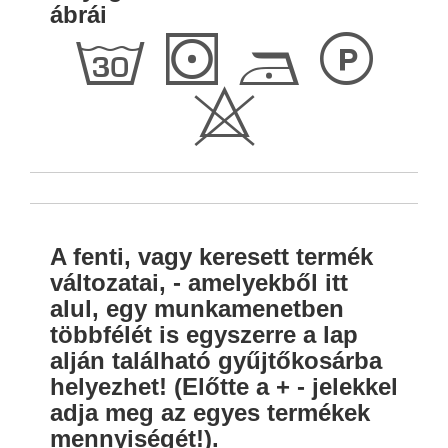
ábrái
g
S
D
L
H
A fenti, vagy keresett termék
változatai, - amelyekből itt
alul, egy munkamenetben
többfélét is egyszerre a lap
alján található gyűjtőkosárba
helyezhet! (Előtte a + - jelekkel
adja meg az egyes termékek
mennyiségét!).