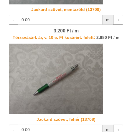
Jackard szövet, mentazöld (13709)
-
m
+
3.200 Ft / m
Törzsvásárl. ár, v. 10 e. Ft kosárért. felett:
2.880 Ft / m
Jackard szövet, fehér (13708)
-
m
+