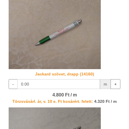
Jackard szövet, drapp (14160)
-
m
+
4.800 Ft / m
Törzsvásárl. ár, v. 10 e. Ft kosárért. felett:
4.320 Ft / m