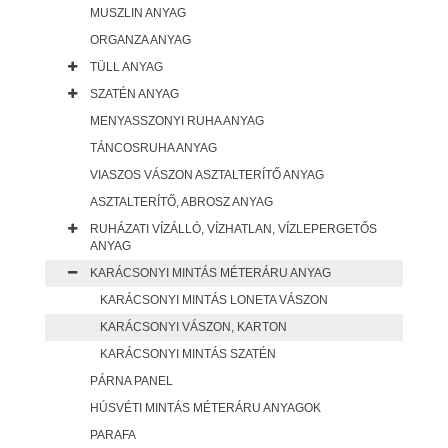
MUSZLIN ANYAG
ORGANZA ANYAG
TÜLL ANYAG
SZATÉN ANYAG
MENYASSZONYI RUHA ANYAG
TÁNCOSRUHA ANYAG
VIASZOS VÁSZON ASZTALTERÍTŐ ANYAG
ASZTALTERÍTŐ, ABROSZ ANYAG
RUHÁZATI VÍZÁLLÓ, VÍZHATLAN, VÍZLEPERGETŐS
ANYAG
KARÁCSONYI MINTÁS MÉTERÁRU ANYAG
KARÁCSONYI MINTÁS LONETA VÁSZON
KARÁCSONYI VÁSZON, KARTON
KARÁCSONYI MINTÁS SZATÉN
PÁRNA PANEL
HÚSVÉTI MINTÁS MÉTERÁRU ANYAGOK
PARAFA