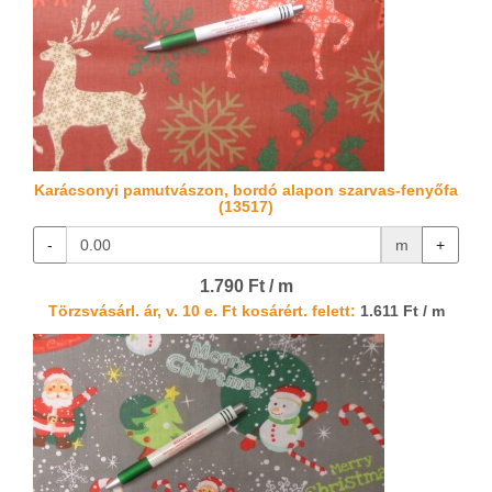
Karácsonyi pamutvászon, bordó alapon szarvas-fenyőfa
(13517)
-
m
+
1.790 Ft / m
Törzsvásárl. ár, v. 10 e. Ft kosárért. felett:
1.611 Ft / m