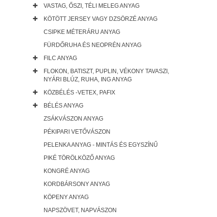
VASTAG, ŐSZI, TÉLI MELEG ANYAG
KÖTÖTT JERSEY VAGY DZSÖRZÉ ANYAG
CSIPKE MÉTERÁRU ANYAG
FÜRDŐRUHA ÉS NEOPRÉN ANYAG
FILC ANYAG
FLOKON, BATISZT, PUPLIN, VÉKONY TAVASZI,
NYÁRI BLÚZ, RUHA, ING ANYAG
KÖZBÉLÉS -VETEX, PAFIX
BÉLÉS ANYAG
ZSÁKVÁSZON ANYAG
PÉKIPARI VETŐVÁSZON
PELENKA ANYAG - MINTÁS ÉS EGYSZÍNŰ
PIKÉ TÖRÖLKÖZŐ ANYAG
KONGRÉ ANYAG
KORDBÁRSONY ANYAG
KÖPENY ANYAG
NAPSZÖVET, NAPVÁSZON