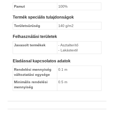
Pamut
100%
Termék speciális tulajdonságok
Területsürüség
140 g/m2
Felhasználási területek
Javasolt termékek
- Asztalterítő
- Lakástextil
Eladással kapcsolatos adatok
Rendelési mennyiség
0.1 m
változtatási egysége
Minimális rendelési
0.5 m
mennyiség