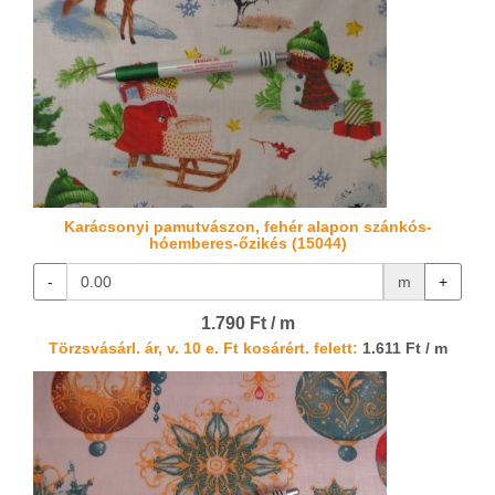
Karácsonyi pamutvászon, fehér alapon szánkós-
hóemberes-őzikés (15044)
-
m
+
1.790 Ft / m
Törzsvásárl. ár, v. 10 e. Ft kosárért. felett:
1.611 Ft / m