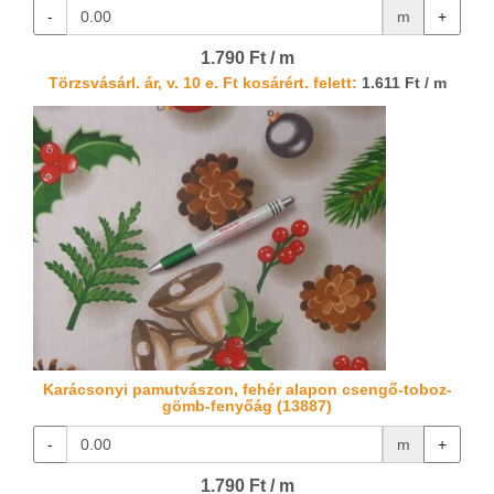
-
m
+
1.790 Ft / m
Törzsvásárl. ár, v. 10 e. Ft kosárért. felett:
1.611 Ft / m
Karácsonyi pamutvászon, fehér alapon csengő-toboz-
gömb-fenyőág (13887)
-
m
+
1.790 Ft / m