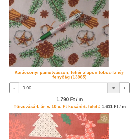
Karácsonyi pamutvászon, fehér alapon toboz-fahéj-
fenyőág (13885)
-
m
+
1.790 Ft / m
Törzsvásárl. ár, v. 10 e. Ft kosárért. felett:
1.611 Ft / m