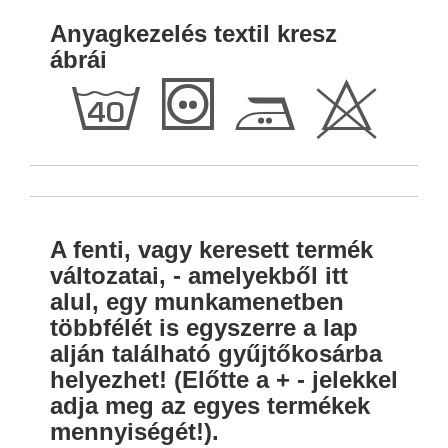
Anyagkezelés textil kresz
ábrái
h
T
E
H
A fenti, vagy keresett termék
változatai, - amelyekből itt
alul, egy munkamenetben
többfélét is egyszerre a lap
alján található gyűjtőkosárba
helyezhet! (Előtte a + - jelekkel
adja meg az egyes termékek
mennyiségét!).