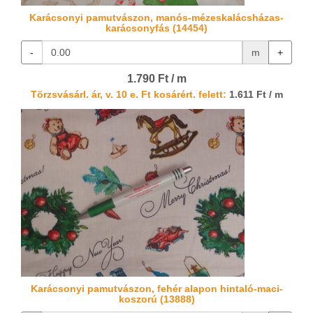
Karácsonyi pamutvászon, manós-mézeskalácsházas-
karácsonyfás (14454)
-
m
+
1.790 Ft / m
Törzsvásárl. ár, v. 10 e. Ft kosárért. felett:
1.611 Ft / m
Karácsonyi pamutvászon, fehér alapon hintaló-maci-
koszorú (13888)