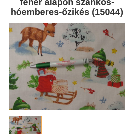
fehér alapon szánkós-
hóemberes-őzikés (15044)