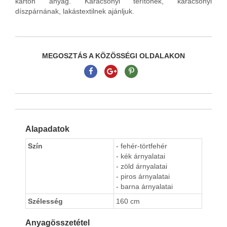
karton anyag. Karácsonyi terítőnek, karácsonyi
díszpárnának, lakástextilnek ajánljuk.
MEGOSZTÁS A KÖZÖSSÉGI OLDALAKON
Alapadatok
Szín
- fehér-törtfehér
- kék árnyalatai
- zöld árnyalatai
- piros árnyalatai
- barna árnyalatai
Szélesség
160 cm
Anyagösszetétel