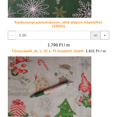
Karácsonyi pamutvászon, zöld alapon hópelyhes
(15041)
-
m
+
1.790 Ft / m
Törzsvásárl. ár, v. 10 e. Ft kosárért. felett:
1.611 Ft / m