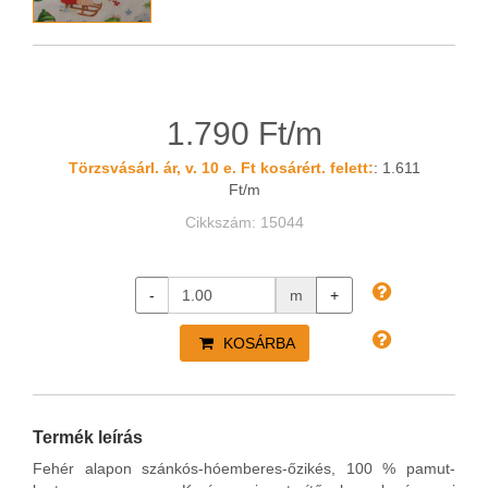
1.790 Ft/m
Törzsvásárl. ár, v. 10 e. Ft kosárért. felett:
: 1.611
Ft/m
Cikkszám: 15044
-
m
+
KOSÁRBA
Termék leírás
Fehér alapon szánkós-hóemberes-őzikés, 100 % pamut-