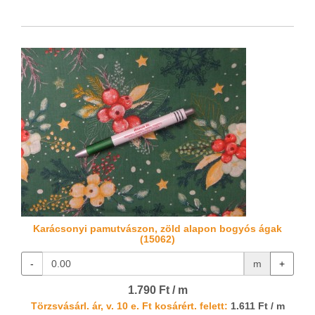
Karácsonyi pamutvászon, zöld alapon bogyós ágak
(15062)
-
m
+
1.790 Ft / m
Törzsvásárl. ár, v. 10 e. Ft kosárért. felett:
1.611 Ft / m