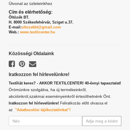
Útvonal az üzleteinkhez
Cím és elérhetőség:
Öltözék BT.
H. 8000 Székesfehérvár,
Sziget u.37.
E-mail:
oltozekbt@gmail.com
Web.:
www.textilcenter.hu
Közösségi Oldalaink
Iratkozzon fel hírlevelünkre!
Textíliát keres? - AKKOR TEXTILCENTER! 40-évnyi tapasztalat!
Örömünkre szolgálna, ha új termékeinkről,
akcióinkról,szakmai eseményeinkről értesíthetnénk Önt.
Iratkozzon fel hírlevelünkre!
Feliratkozás előtt olvassa el
az
"Adatkezelési tájékoztatónkat"!