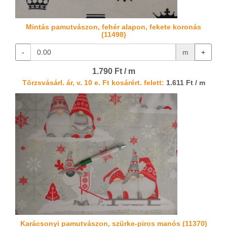
Mintás pamutvászon, fehér alapon, fekete koronás
(11498)
-
m
+
1.790 Ft / m
Törzsvásárl. ár, v. 10 e. Ft kosárért. felett:
1.611 Ft / m
Karácsonyi pamutvászon, szürke-piros manós (11370)