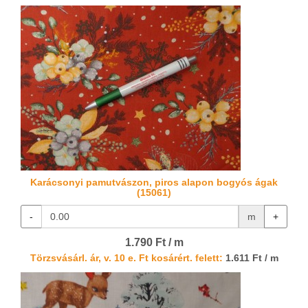
Karácsonyi pamutvászon, piros alapon bogyós ágak
(15061)
-
m
+
1.790 Ft / m
Törzsvásárl. ár, v. 10 e. Ft kosárért. felett:
1.611 Ft / m