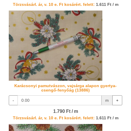
Törzsvásárl. ár, v. 10 e. Ft kosárért. felett:
1.611 Ft / m
Karácsonyi pamutvászon, vajsárga alapon gyertya-
csengő-fenyőág (13886)
-
m
+
1.790 Ft / m
Törzsvásárl. ár, v. 10 e. Ft kosárért. felett:
1.611 Ft / m