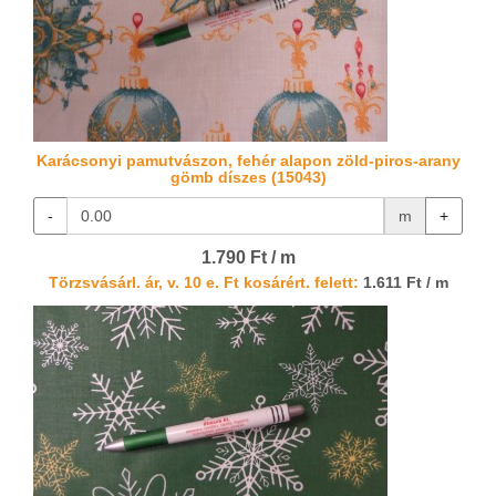
Karácsonyi pamutvászon, fehér alapon zöld-piros-arany
gömb díszes (15043)
-
m
+
1.790 Ft / m
Törzsvásárl. ár, v. 10 e. Ft kosárért. felett:
1.611 Ft / m