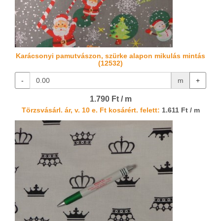
Karácsonyi pamutvászon, szürke alapon mikulás mintás
(12532)
-
m
+
1.790 Ft / m
Törzsvásárl. ár, v. 10 e. Ft kosárért. felett:
1.611 Ft / m