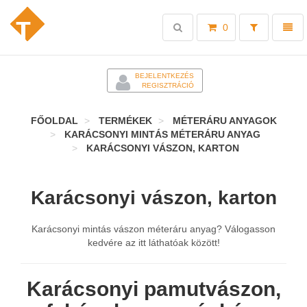
Toggle
Toggl
0
search
naviga
-
BEJELENTKEZÉS
REGISZTRÁCIÓ
FŐOLDAL
TERMÉKEK
MÉTERÁRU ANYAGOK
KARÁCSONYI MINTÁS MÉTERÁRU ANYAG
KARÁCSONYI VÁSZON, KARTON
Karácsonyi vászon, karton
Karácsonyi mintás vászon méteráru anyag? Válogasson
kedvére az itt láthatóak között!
Karácsonyi pamutvászon,