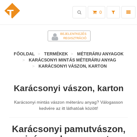
Toggle
Toggl
0
search
naviga
-
BEJELENTKEZÉS
REGISZTRÁCIÓ
FŐOLDAL
TERMÉKEK
MÉTERÁRU ANYAGOK
KARÁCSONYI MINTÁS MÉTERÁRU ANYAG
KARÁCSONYI VÁSZON, KARTON
Karácsonyi vászon, karton
Karácsonyi mintás vászon méteráru anyag? Válogasson
kedvére az itt láthatóak között!
Karácsonyi pamutvászon,