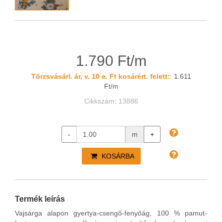
1.790 Ft/m
Törzsvásárl. ár, v. 10 e. Ft kosárért. felett:
: 1.611
Ft/m
Cikkszám: 13886
-
m
+
KOSÁRBA
Termék leírás
Vajsárga alapon gyertya-csengő-fenyőág, 100 % pamut-