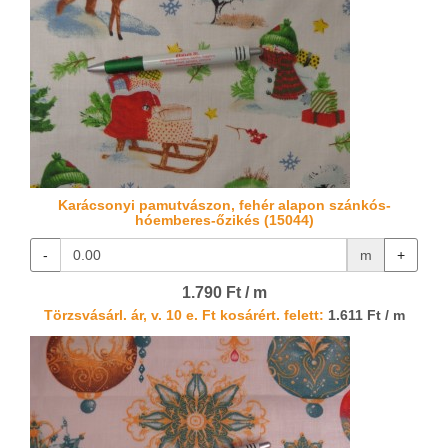
Karácsonyi pamutvászon, fehér alapon szánkós-
hóemberes-őzikés (15044)
-
m
+
1.790 Ft / m
Törzsvásárl. ár, v. 10 e. Ft kosárért. felett:
1.611 Ft / m