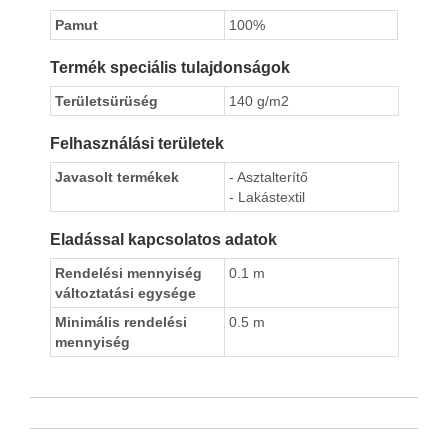
Pamut
100%
Termék speciális tulajdonságok
Területsürüség
140 g/m2
Felhasználási területek
Javasolt termékek
- Asztalterítő
- Lakástextil
Eladással kapcsolatos adatok
Rendelési mennyiség
0.1 m
változtatási egysége
Minimális rendelési
0.5 m
mennyiség