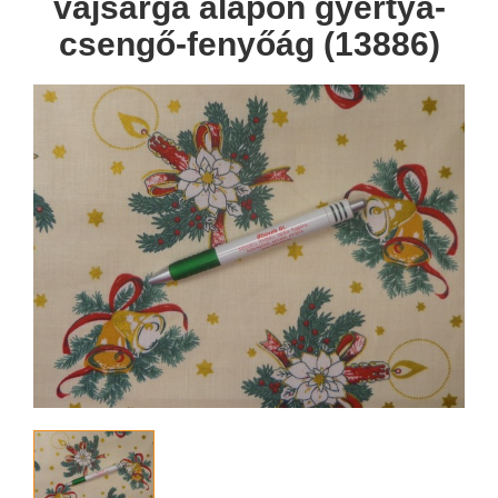
vajsárga alapon gyertya-
csengő-fenyőág (13886)