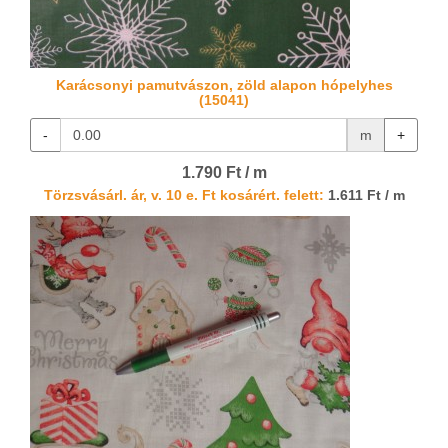
Karácsonyi pamutvászon, zöld alapon hópelyhes
(15041)
-
m
+
1.790 Ft / m
Törzsvásárl. ár, v. 10 e. Ft kosárért. felett:
1.611 Ft / m