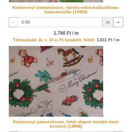
Karácsonyi pamutvászon, manós-mézeskalácsházas-
karácsonyfás (14454)
-
m
+
1.790 Ft / m
Törzsvásárl. ár, v. 10 e. Ft kosárért. felett:
1.611 Ft / m
Karácsonyi pamutvászon, fehér alapon hintaló-maci-
koszorú (13888)