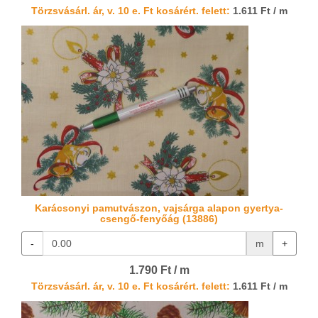
Törzsvásárl. ár, v. 10 e. Ft kosárért. felett:
1.611 Ft / m
Karácsonyi pamutvászon, vajsárga alapon gyertya-
csengő-fenyőág (13886)
-
m
+
1.790 Ft / m
Törzsvásárl. ár, v. 10 e. Ft kosárért. felett:
1.611 Ft / m