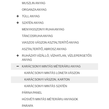
MUSZLIN ANYAG
ORGANZA ANYAG
TÜLL ANYAG
SZATÉN ANYAG
MENYASSZONYI RUHA ANYAG
TÁNCOSRUHA ANYAG
VIASZOS VÁSZON ASZTALTERÍTŐ ANYAG
ASZTALTERÍTŐ, ABROSZ ANYAG
RUHÁZATI VÍZÁLLÓ, VÍZHATLAN, VÍZLEPERGETŐS
ANYAG
KARÁCSONYI MINTÁS MÉTERÁRU ANYAG
KARÁCSONYI MINTÁS LONETA VÁSZON
KARÁCSONYI VÁSZON, KARTON
KARÁCSONYI MINTÁS SZATÉN
PÁRNA PANEL
HÚSVÉTI MINTÁS MÉTERÁRU ANYAGOK
PARAFA