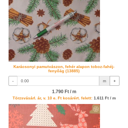
Karácsonyi pamutvászon, fehér alapon toboz-fahéj-
fenyőág (13885)
-
m
+
1.790 Ft / m
Törzsvásárl. ár, v. 10 e. Ft kosárért. felett:
1.611 Ft / m