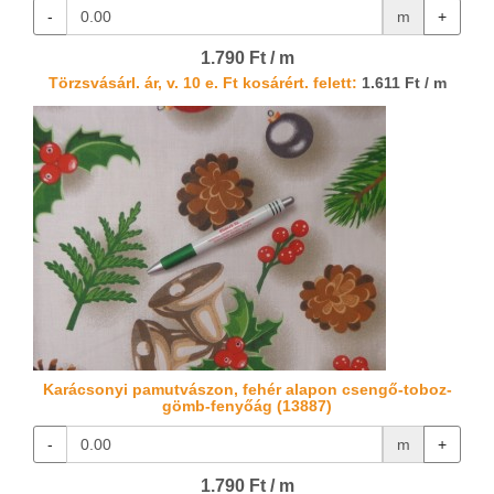
-
m
+
1.790 Ft / m
Törzsvásárl. ár, v. 10 e. Ft kosárért. felett:
1.611 Ft / m
Karácsonyi pamutvászon, fehér alapon csengő-toboz-
gömb-fenyőág (13887)
-
m
+
1.790 Ft / m