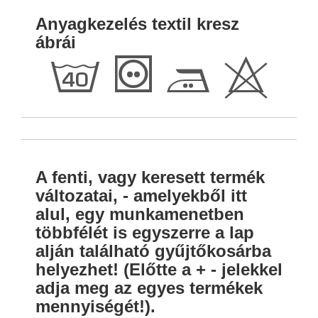
Anyagkezelés textil kresz
ábrái
h
T
E
H
A fenti, vagy keresett termék
változatai, - amelyekből itt
alul, egy munkamenetben
többfélét is egyszerre a lap
alján található gyűjtőkosárba
helyezhet! (Előtte a + - jelekkel
adja meg az egyes termékek
mennyiségét!).