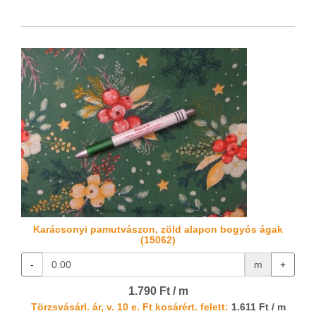
Karácsonyi pamutvászon, zöld alapon bogyós ágak
(15062)
-
m
+
1.790 Ft / m
Törzsvásárl. ár, v. 10 e. Ft kosárért. felett:
1.611 Ft / m