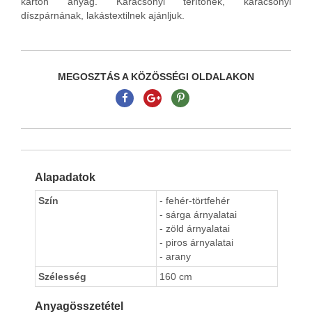
karton anyag. Karácsonyi terítőnek, karácsonyi
díszpárnának, lakástextilnek ajánljuk.
MEGOSZTÁS A KÖZÖSSÉGI OLDALAKON
Alapadatok
Szín
- fehér-törtfehér
- sárga árnyalatai
- zöld árnyalatai
- piros árnyalatai
- arany
Szélesség
160 cm
Anyagösszetétel