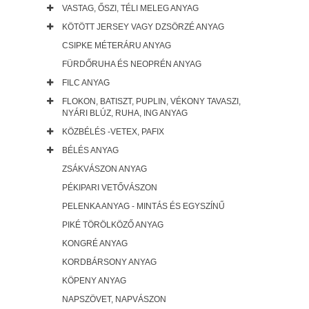
VASTAG, ŐSZI, TÉLI MELEG ANYAG
KÖTÖTT JERSEY VAGY DZSÖRZÉ ANYAG
CSIPKE MÉTERÁRU ANYAG
FÜRDŐRUHA ÉS NEOPRÉN ANYAG
FILC ANYAG
FLOKON, BATISZT, PUPLIN, VÉKONY TAVASZI,
NYÁRI BLÚZ, RUHA, ING ANYAG
KÖZBÉLÉS -VETEX, PAFIX
BÉLÉS ANYAG
ZSÁKVÁSZON ANYAG
PÉKIPARI VETŐVÁSZON
PELENKA ANYAG - MINTÁS ÉS EGYSZÍNŰ
PIKÉ TÖRÖLKÖZŐ ANYAG
KONGRÉ ANYAG
KORDBÁRSONY ANYAG
KÖPENY ANYAG
NAPSZÖVET, NAPVÁSZON