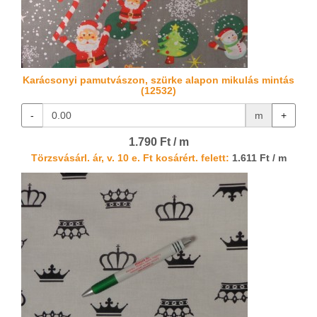
Karácsonyi pamutvászon, szürke alapon mikulás mintás
(12532)
-
m
+
1.790 Ft / m
Törzsvásárl. ár, v. 10 e. Ft kosárért. felett:
1.611 Ft / m