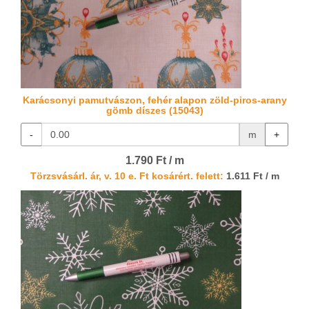
Karácsonyi pamutvászon, fehér alapon zöld-piros-arany
gömb díszes (15043)
-
m
+
1.790 Ft / m
Törzsvásárl. ár, v. 10 e. Ft kosárért. felett:
1.611 Ft / m