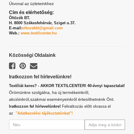
Útvonal az üzleteinkhez
Cím és elérhetőség:
Öltözék BT.
H. 8000 Székesfehérvár,
Sziget u.37.
E-mail:
oltozekbt@gmail.com
Web.:
www.textilcenter.hu
Közösségi Oldalaink
Iratkozzon fel hírlevelünkre!
Textíliát keres? - AKKOR TEXTILCENTER! 40-évnyi tapasztalat!
Örömünkre szolgálna, ha új termékeinkről,
akcióinkról,szakmai eseményeinkről értesíthetnénk Önt.
Iratkozzon fel hírlevelünkre!
Feliratkozás előtt olvassa el
az
"Adatkezelési tájékoztatónkat"!