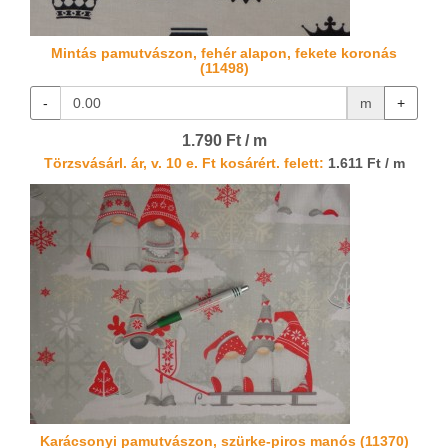
Mintás pamutvászon, fehér alapon, fekete koronás
(11498)
-
m
+
1.790 Ft / m
Törzsvásárl. ár, v. 10 e. Ft kosárért. felett:
1.611 Ft / m
Karácsonyi pamutvászon, szürke-piros manós (11370)