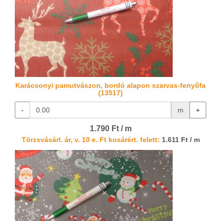
Karácsonyi pamutvászon, bordó alapon szarvas-fenyőfa
(13517)
-
m
+
1.790 Ft / m
Törzsvásárl. ár, v. 10 e. Ft kosárért. felett:
1.611 Ft / m