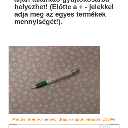
helyezhet! (Előtte a + - jelekkel
adja meg az egyes termékek
mennyiségét!).
Mintás interlock jersey, drapp alapon virágos (15064)