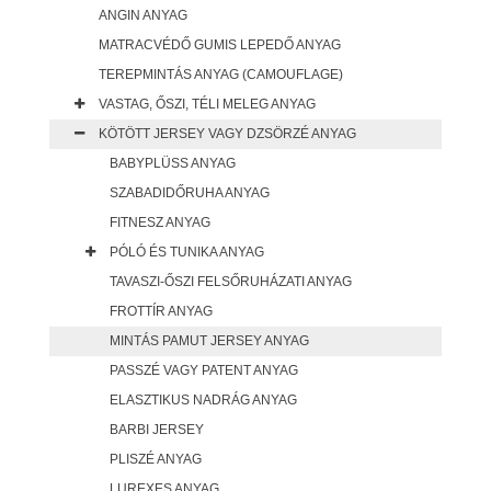
ANGIN ANYAG
MATRACVÉDŐ GUMIS LEPEDŐ ANYAG
TEREPMINTÁS ANYAG (CAMOUFLAGE)
VASTAG, ŐSZI, TÉLI MELEG ANYAG
KÖTÖTT JERSEY VAGY DZSÖRZÉ ANYAG
BABYPLÜSS ANYAG
SZABADIDŐRUHA ANYAG
FITNESZ ANYAG
PÓLÓ ÉS TUNIKA ANYAG
TAVASZI-ŐSZI FELSŐRUHÁZATI ANYAG
FROTTÍR ANYAG
MINTÁS PAMUT JERSEY ANYAG
PASSZÉ VAGY PATENT ANYAG
ELASZTIKUS NADRÁG ANYAG
BARBI JERSEY
PLISZÉ ANYAG
LUREXES ANYAG