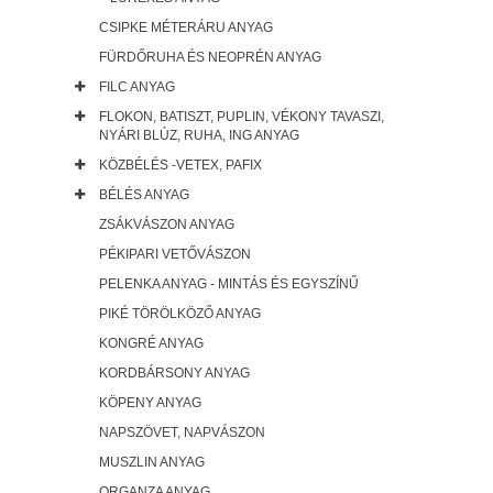
CSIPKE MÉTERÁRU ANYAG
FÜRDŐRUHA ÉS NEOPRÉN ANYAG
FILC ANYAG
FLOKON, BATISZT, PUPLIN, VÉKONY TAVASZI,
NYÁRI BLÚZ, RUHA, ING ANYAG
KÖZBÉLÉS -VETEX, PAFIX
BÉLÉS ANYAG
ZSÁKVÁSZON ANYAG
PÉKIPARI VETŐVÁSZON
PELENKA ANYAG - MINTÁS ÉS EGYSZÍNŰ
PIKÉ TÖRÖLKÖZŐ ANYAG
KONGRÉ ANYAG
KORDBÁRSONY ANYAG
KÖPENY ANYAG
NAPSZÖVET, NAPVÁSZON
MUSZLIN ANYAG
ORGANZA ANYAG