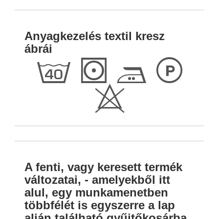
Anyagkezelés textil kresz
ábrái
h
S
E
L
H
A fenti, vagy keresett termék
változatai, - amelyekből itt
alul, egy munkamenetben
többfélét is egyszerre a lap
alján található gyűjtőkosárba