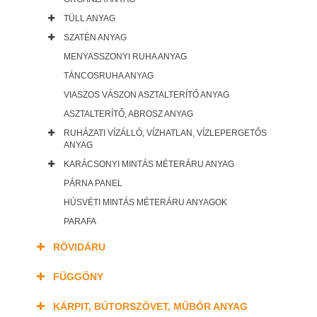
TÜLL ANYAG
SZATÉN ANYAG
MENYASSZONYI RUHA ANYAG
TÁNCOSRUHA ANYAG
VIASZOS VÁSZON ASZTALTERÍTŐ ANYAG
ASZTALTERÍTŐ, ABROSZ ANYAG
RUHÁZATI VÍZÁLLÓ, VÍZHATLAN, VÍZLEPERGETŐS
ANYAG
KARÁCSONYI MINTÁS MÉTERÁRU ANYAG
PÁRNA PANEL
HÚSVÉTI MINTÁS MÉTERÁRU ANYAGOK
PARAFA
RÖVIDÁRU
FÜGGÖNY
KÁRPIT, BÚTORSZÖVET, MŰBŐR ANYAG