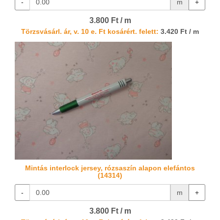
-
m
+
3.800 Ft / m
Törzsvásárl. ár, v. 10 e. Ft kosárért. felett:
3.420 Ft / m
Mintás interlock jersey, rózsaszín alapon elefántos
(14314)
-
m
+
3.800 Ft / m