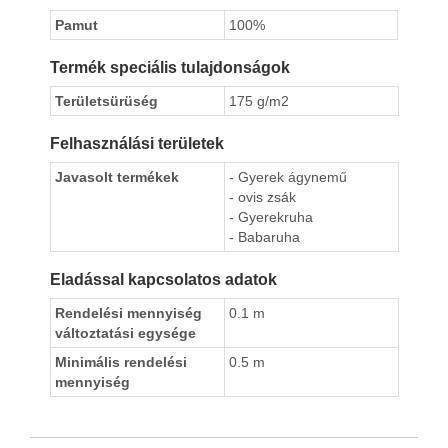
Pamut
100%
Termék speciális tulajdonságok
Területsürüség
175 g/m2
Felhasználási területek
Javasolt termékek
- Gyerek ágynemű
- ovis zsák
- Gyerekruha
- Babaruha
Eladással kapcsolatos adatok
Rendelési mennyiség
0.1 m
változtatási egysége
Minimális rendelési
0.5 m
mennyiség