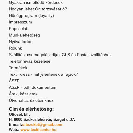
Gyakran ismétlődő kérdések
Hogyan lehet Ön törzsvásárló?
Hűségprogram (loyality)
Impresszum
Kapcsolat
Munkalehetőség
Nyitva tartás
Rólunk
Szállítási-csomagolási díjak GLS és Postai szállításhoz
Telefonhívás kezelése
Termékek
Textil kresz - mit jelentenek a rajzok?
ÁSZF
ÁSZF - pdf. dokumentum
Árak, készletek
Útvonal az üzleteinkhez
Cím és elérhetőség:
Öltözék BT.
H. 8000 Székesfehérvár,
Sziget u.37.
E-mail:
oltozekbt@gmail.com
Web.:
www.textilcenter.hu