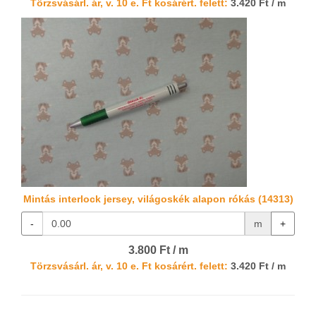
Törzsvásárl. ár, v. 10 e. Ft kosárért. felett:
3.420 Ft / m
Mintás interlock jersey, világoskék alapon rókás (14313)
-
m
+
3.800 Ft / m
Törzsvásárl. ár, v. 10 e. Ft kosárért. felett:
3.420 Ft / m