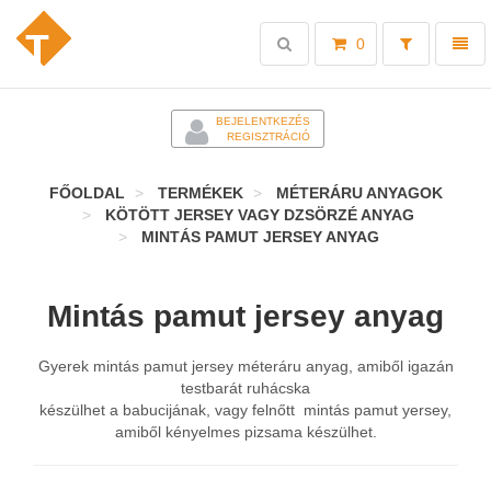
Toggle
Toggl
0
search
naviga
-
BEJELENTKEZÉS
REGISZTRÁCIÓ
FŐOLDAL
TERMÉKEK
MÉTERÁRU ANYAGOK
KÖTÖTT JERSEY VAGY DZSÖRZÉ ANYAG
MINTÁS PAMUT JERSEY ANYAG
Mintás pamut jersey anyag
Gyerek mintás pamut jersey méteráru anyag, amiből igazán
testbarát ruhácska
készülhet a babucijának, vagy felnőtt mintás pamut yersey,
amiből kényelmes pizsama készülhet.