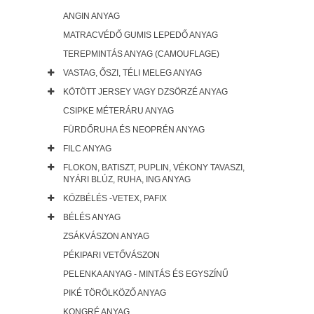
ANGIN ANYAG
MATRACVÉDŐ GUMIS LEPEDŐ ANYAG
TEREPMINTÁS ANYAG (CAMOUFLAGE)
VASTAG, ŐSZI, TÉLI MELEG ANYAG
KÖTÖTT JERSEY VAGY DZSÖRZÉ ANYAG
CSIPKE MÉTERÁRU ANYAG
FÜRDŐRUHA ÉS NEOPRÉN ANYAG
FILC ANYAG
FLOKON, BATISZT, PUPLIN, VÉKONY TAVASZI,
NYÁRI BLÚZ, RUHA, ING ANYAG
KÖZBÉLÉS -VETEX, PAFIX
BÉLÉS ANYAG
ZSÁKVÁSZON ANYAG
PÉKIPARI VETŐVÁSZON
PELENKA ANYAG - MINTÁS ÉS EGYSZÍNŰ
PIKÉ TÖRÖLKÖZŐ ANYAG
KONGRÉ ANYAG