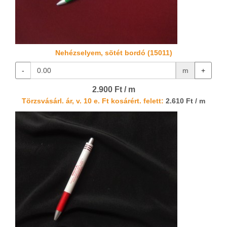
Nehézselyem, sötét bordó (15011)
-
m
+
2.900 Ft / m
Törzsvásárl. ár, v. 10 e. Ft kosárért. felett:
2.610 Ft / m