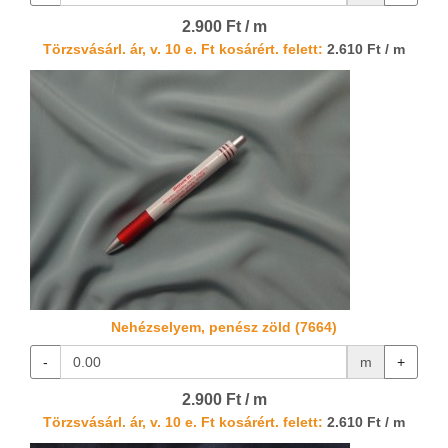
2.900 Ft / m
Törzsvásárl. ár, v. 10 e. Ft kosárért. felett:
2.610 Ft / m
Nehézselyem, penész zöld (7664)
-
m
+
2.900 Ft / m
Törzsvásárl. ár, v. 10 e. Ft kosárért. felett:
2.610 Ft / m