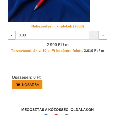
Nehézselyem, királykék (7658)
-
m
+
2.900 Ft / m
Törzsvásárl. ár, v. 10 e. Ft kosárért. felett:
2.610 Ft / m
Összesen:
0
Ft
KOSÁRBA
MEGOSZTÁS A KÖZÖSSÉGI OLDALAKON