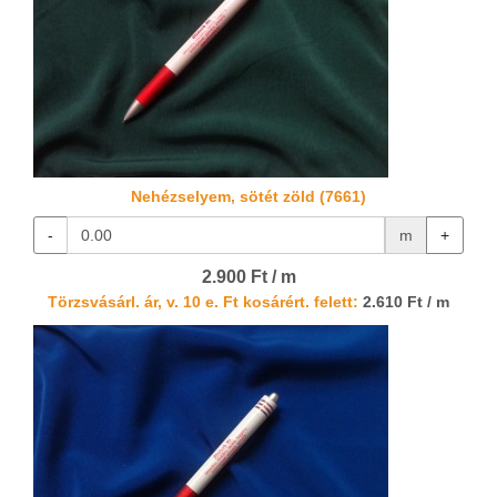
Nehézselyem, sötét zöld (7661)
-
m
+
2.900 Ft / m
Törzsvásárl. ár, v. 10 e. Ft kosárért. felett:
2.610 Ft / m