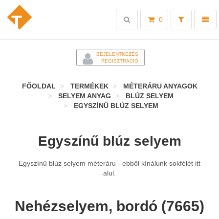
Toggle
Toggl
0
search
naviga
-
BEJELENTKEZÉS
REGISZTRÁCIÓ
FŐOLDAL
TERMÉKEK
MÉTERÁRU ANYAGOK
SELYEM ANYAG
BLÚZ SELYEM
EGYSZÍNŰ BLÚZ SELYEM
Egyszínű blúz selyem
Egyszínű blúz selyem méteráru - ebből kínálunk sokfélét itt
alul.
Nehézselyem, bordó (7665)