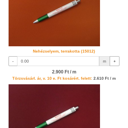
Nehézselyem, terrakotta (15012)
-
m
+
2.900 Ft / m
Törzsvásárl. ár, v. 10 e. Ft kosárért. felett:
2.610 Ft / m