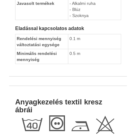
Javasolt termékek
- Alkalmi ruha
- Blúz
- Szoknya
Eladással kapcsolatos adatok
Rendelési mennyiség
0.1 m
változtatási egysége
Minimális rendelési
0.5 m
mennyiség
Anyagkezelés textil kresz
ábrái
h
T
D
H