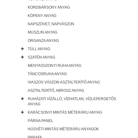
KORDBÁRSONY ANYAG
KÖPENY ANYAG
NAPSZÖVET, NAPVÁSZON
MUSZLIN ANYAG
ORGANZA ANYAG
TÜLL ANYAG
SZATÉN ANYAG
MENYASSZONYI RUHA ANYAG
TÁNCOSRUHA ANYAG
VIASZOS VÁSZON ASZTALTERÍTŐ ANYAG
ASZTALTERÍTŐ, ABROSZ ANYAG
RUHÁZATI VÍZÁLLÓ, VÍZHATLAN, VÍZLEPERGETŐS
ANYAG
KARÁCSONYI MINTÁS MÉTERÁRU ANYAG
PÁRNA PANEL
HÚSVÉTI MINTÁS MÉTERÁRU ANYAGOK
PARAFA