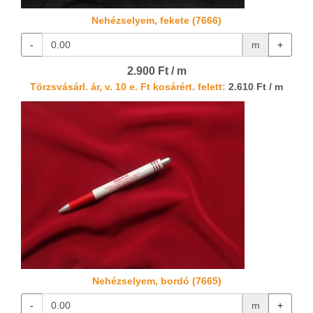
Nehézselyem, fekete (7666)
-
m
+
2.900 Ft / m
Törzsvásárl. ár, v. 10 e. Ft kosárért. felett:
2.610 Ft / m
Nehézselyem, bordó (7665)
-
m
+