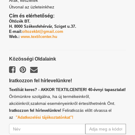
Árak, készletek
Útvonal az üzleteinkhez
Cím és elérhetőség:
Öltözék BT.
H. 8000 Székesfehérvár,
Sziget u.37.
E-mail:
oltozekbt@gmail.com
Web.:
www.textilcenter.hu
Közösségi Oldalaink
Iratkozzon fel hírlevelünkre!
Textíliát keres? - AKKOR TEXTILCENTER! 40-évnyi tapasztalat!
Örömünkre szolgálna, ha új termékeinkről,
akcióinkról,szakmai eseményeinkről értesíthetnénk Önt.
Iratkozzon fel hírlevelünkre!
Feliratkozás előtt olvassa el
az
"Adatkezelési tájékoztatónkat"!