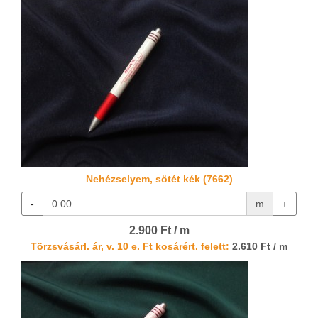
Nehézselyem, sötét kék (7662)
-
m
+
2.900 Ft / m
Törzsvásárl. ár, v. 10 e. Ft kosárért. felett:
2.610 Ft / m