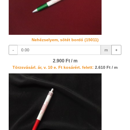
Nehézselyem, sötét bordó (15011)
-
m
+
2.900 Ft / m
Törzsvásárl. ár, v. 10 e. Ft kosárért. felett:
2.610 Ft / m