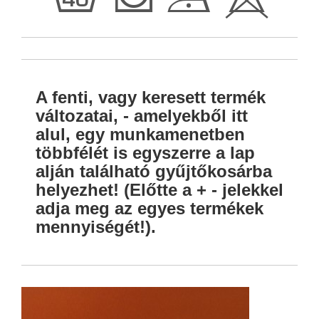
h
T
D
H
A fenti, vagy keresett termék
változatai, - amelyekből itt
alul, egy munkamenetben
többfélét is egyszerre a lap
alján található gyűjtőkosárba
helyezhet! (Előtte a + - jelekkel
adja meg az egyes termékek
mennyiségét!).