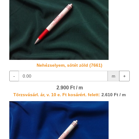
Nehézselyem, sötét zöld (7661)
-
m
+
2.900 Ft / m
Törzsvásárl. ár, v. 10 e. Ft kosárért. felett:
2.610 Ft / m