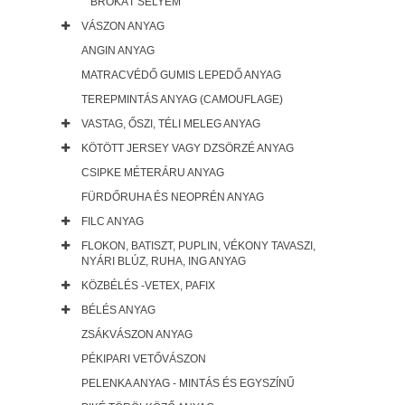
BROKÁT SELYEM
VÁSZON ANYAG
ANGIN ANYAG
MATRACVÉDŐ GUMIS LEPEDŐ ANYAG
TEREPMINTÁS ANYAG (CAMOUFLAGE)
VASTAG, ŐSZI, TÉLI MELEG ANYAG
KÖTÖTT JERSEY VAGY DZSÖRZÉ ANYAG
CSIPKE MÉTERÁRU ANYAG
FÜRDŐRUHA ÉS NEOPRÉN ANYAG
FILC ANYAG
FLOKON, BATISZT, PUPLIN, VÉKONY TAVASZI,
NYÁRI BLÚZ, RUHA, ING ANYAG
KÖZBÉLÉS -VETEX, PAFIX
BÉLÉS ANYAG
ZSÁKVÁSZON ANYAG
PÉKIPARI VETŐVÁSZON
PELENKA ANYAG - MINTÁS ÉS EGYSZÍNŰ