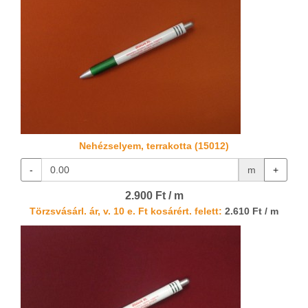
Nehézselyem, terrakotta (15012)
-
m
+
2.900 Ft / m
Törzsvásárl. ár, v. 10 e. Ft kosárért. felett:
2.610 Ft / m