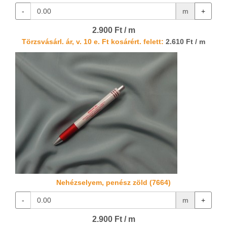
-
m
+
2.900 Ft / m
Törzsvásárl. ár, v. 10 e. Ft kosárért. felett:
2.610 Ft / m
Nehézselyem, penész zöld (7664)
-
m
+
2.900 Ft / m