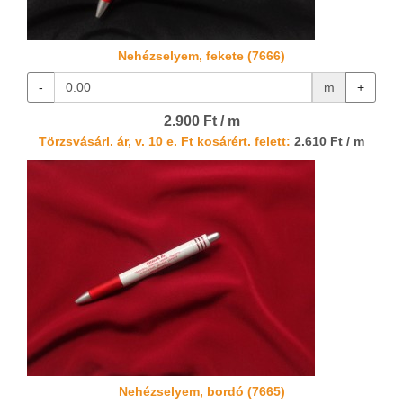
Nehézselyem, fekete (7666)
-
m
+
2.900 Ft / m
Törzsvásárl. ár, v. 10 e. Ft kosárért. felett:
2.610 Ft / m
Nehézselyem, bordó (7665)