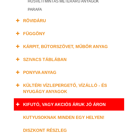
HÚSVÉTI MINTÁS MÉTERÁRU ANYAGOK
PARAFA
RÖVIDÁRU
FÜGGÖNY
KÁRPIT, BÚTORSZÖVET, MŰBŐR ANYAG
SZIVACS TÁBLÁBAN
PONYVA ANYAG
KÜLTÉRI VÍZLEPERGETŐ, VÍZÁLLÓ - ÉS
NYUGÁGY ANYAGOK
KIFUTÓ, VAGY AKCIÓS ÁRUK JÓ ÁRON
KUTYUSOKNAK MINDEN EGY HELYEN!
DISZKONT RÉSZLEG