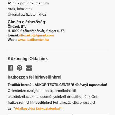
ÁSZF - pdf. dokumentum
Árak, készletek
Útvonal az üzleteinkhez
Cím és elérhetőség:
Öltözék BT.
H. 8000 Székesfehérvár,
Sziget u.37.
E-mail:
oltozekbt@gmail.com
Web.:
www.textilcenter.hu
Közösségi Oldalaink
Iratkozzon fel hírlevelünkre!
Textíliát keres? - AKKOR TEXTILCENTER! 40-évnyi tapasztalat!
Örömünkre szolgálna, ha új termékeinkről,
akcióinkról,szakmai eseményeinkről értesíthetnénk Önt.
Iratkozzon fel hírlevelünkre!
Feliratkozás előtt olvassa el
az
"Adatkezelési tájékoztatónkat"!