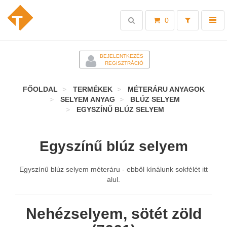
Toggle
Toggl
0
search
naviga
-
BEJELENTKEZÉS
REGISZTRÁCIÓ
FŐOLDAL
TERMÉKEK
MÉTERÁRU ANYAGOK
SELYEM ANYAG
BLÚZ SELYEM
EGYSZÍNŰ BLÚZ SELYEM
Egyszínű blúz selyem
Egyszínű blúz selyem méteráru - ebből kínálunk sokfélét itt
alul.
Nehézselyem, sötét zöld