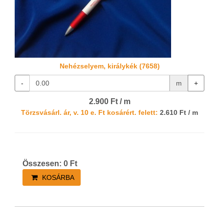
Nehézselyem, királykék (7658)
-
m
+
2.900 Ft / m
Törzsvásárl. ár, v. 10 e. Ft kosárért. felett:
2.610 Ft / m
Összesen:
0
Ft
KOSÁRBA