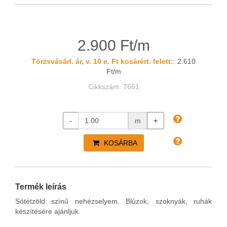
2.900 Ft/m
Törzsvásárl. ár, v. 10 e. Ft kosárért. felett:
: 2.610
Ft/m
Cikkszám: 7661
-
m
+
KOSÁRBA
Termék leírás
Sötétzöld színű nehézselyem. Blúzok, szoknyák, ruhák
készítésére ajánljuk.