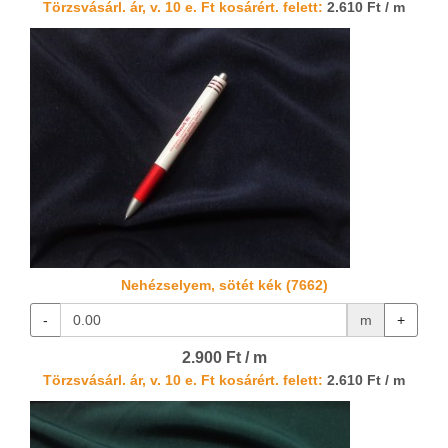
Törzsvásárl. ár, v. 10 e. Ft kosárért. felett:
2.610 Ft / m
Nehézselyem, sötét kék (7662)
-
m
+
2.900 Ft / m
Törzsvásárl. ár, v. 10 e. Ft kosárért. felett:
2.610 Ft / m