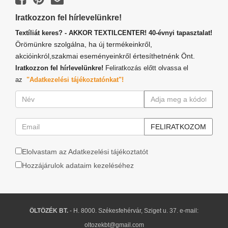
Iratkozzon fel hírlevelünkre!
Textíliát keres? - AKKOR TEXTILCENTER! 40-évnyi tapasztalat!
Örömünkre szolgálna, ha új termékeinkről,
akcióinkról,szakmai eseményeinkről értesíthetnénk Önt.
Iratkozzon fel hírlevelünkre!
Feliratkozás előtt olvassa el
az
"Adatkezelési tájékoztatónkat"!
Elolvastam az Adatkezelési tájékoztatót
Hozzájárulok adataim kezeléséhez
ÖLTÖZÉK BT.
- H. 8000. Székesfehérvár, Sziget u. 37. e-mail:
oltozekbt@gmail.com