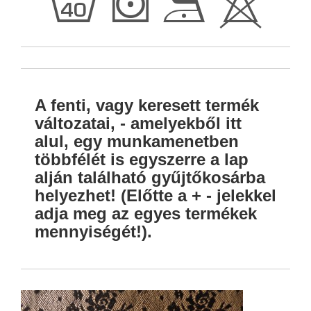
h
S
D
H
A fenti, vagy keresett termék
változatai, - amelyekből itt
alul, egy munkamenetben
többfélét is egyszerre a lap
alján található gyűjtőkosárba
helyezhet! (Előtte a + - jelekkel
adja meg az egyes termékek
mennyiségét!).