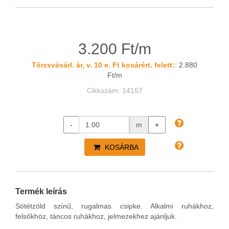
3.200 Ft/m
Törzsvásárl. ár, v. 10 e. Ft kosárért. felett:
: 2.880
Ft/m
Cikkszám: 14157
-
m
+
KOSÁRBA
Termék leírás
Sötétzöld színű, rugalmas csipke. Alkalmi ruhákhoz,
felsőkhöz, táncos ruhákhoz, jelmezekhez ajánljuk.