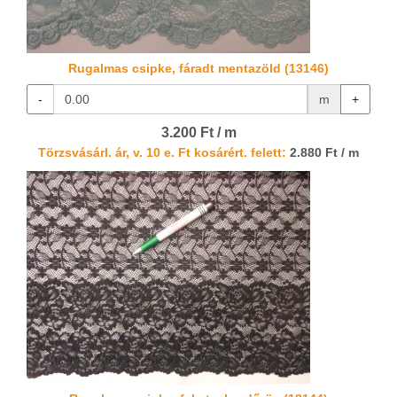
Rugalmas csipke, fáradt mentazöld (13146)
-
m
+
3.200 Ft / m
Törzsvásárl. ár, v. 10 e. Ft kosárért. felett:
2.880 Ft / m