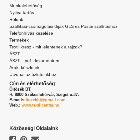
Munkalehetőség
Nyitva tartás
Rólunk
Szállítási-csomagolási díjak GLS és Postai szállításhoz
Telefonhívás kezelése
Termékek
Textil kresz - mit jelentenek a rajzok?
ÁSZF
ÁSZF - pdf. dokumentum
Árak, készletek
Útvonal az üzleteinkhez
Cím és elérhetőség:
Öltözék BT.
H. 8000 Székesfehérvár,
Sziget u.37.
E-mail:
oltozekbt@gmail.com
Web.:
www.textilcenter.hu
Közösségi Oldalaink