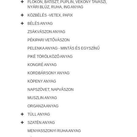
FLOKON, BATISZT, PUPLIN, VÉKONY TAVASZI,
NYÁRI BLÚZ, RUHA, ING ANYAG
KÖZBÉLÉS -VETEX, PAFIX
BÉLÉS ANYAG
ZSÁKVÁSZON ANYAG
PÉKIPARI VETŐVÁSZON
PELENKA ANYAG - MINTÁS ÉS EGYSZÍNŰ
PIKÉ TÖRÖLKÖZŐ ANYAG
KONGRÉ ANYAG
KORDBÁRSONY ANYAG
KÖPENY ANYAG
NAPSZÖVET, NAPVÁSZON
MUSZLIN ANYAG
ORGANZA ANYAG
TÜLL ANYAG
SZATÉN ANYAG
MENYASSZONYI RUHA ANYAG