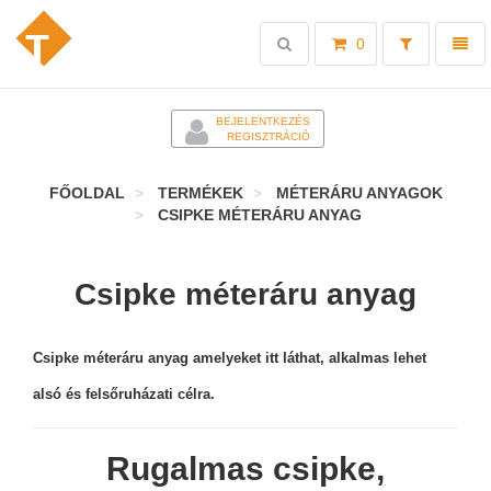
Toggle
Toggl
0
search
naviga
-
BEJELENTKEZÉS
REGISZTRÁCIÓ
FŐOLDAL
TERMÉKEK
MÉTERÁRU ANYAGOK
CSIPKE MÉTERÁRU ANYAG
Csipke méteráru anyag
Csipke méteráru anyag amelyeket itt láthat, alkalmas lehet
alsó és felsőruházati célra.
Rugalmas csipke,