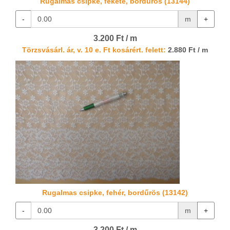
Rugalmas csipke, fekete, bordűrös (13144)
-
m
+
3.200 Ft / m
Törzsvásárl. ár, v. 10 e. Ft kosárért. felett:
2.880 Ft / m
Rugalmas csipke, fehér, bordűrös (13142)
-
m
+
3.200 Ft / m