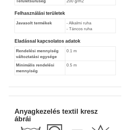
Területsürüség
200 g/m2
Felhasználási területek
Javasolt termékek
- Alkalmi ruha
- Táncos ruha
Eladással kapcsolatos adatok
Rendelési mennyiség
0.1 m
változtatási egysége
Minimális rendelési
0.5 m
mennyiség
Anyagkezelés textil kresz
ábrái