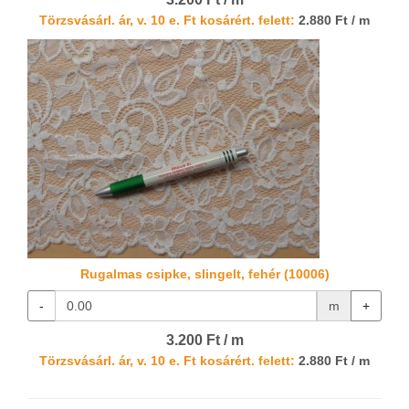
Törzsvásárl. ár, v. 10 e. Ft kosárért. felett:
2.880 Ft / m
Rugalmas csipke, slingelt, fehér (10006)
-
m
+
3.200 Ft / m
Törzsvásárl. ár, v. 10 e. Ft kosárért. felett:
2.880 Ft / m