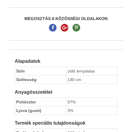
MEGOSZTÁS A KÖZÖSSÉGI OLDALAKON
Alapadatok
Szín
zöld árnyalatai
Szélesség
140 cm
Anyagösszetétel
Poliészter
97%
Lycra (gumi)
3%
Termék speciális tulajdonságok