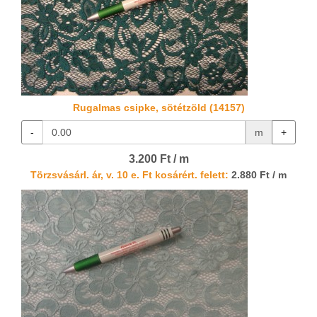
Rugalmas csipke, sötétzöld (14157)
-
m
+
3.200 Ft / m
Törzsvásárl. ár, v. 10 e. Ft kosárért. felett:
2.880 Ft / m