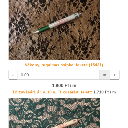
Vékony, rugalmas csipke, fekete (15431)
-
m
+
1.900 Ft / m
Törzsvásárl. ár, v. 10 e. Ft kosárért. felett:
1.710 Ft / m