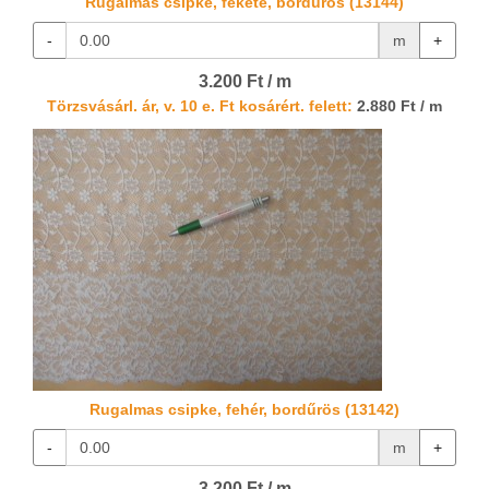
Rugalmas csipke, fekete, bordűrös (13144)
-
m
+
3.200 Ft / m
Törzsvásárl. ár, v. 10 e. Ft kosárért. felett:
2.880 Ft / m
Rugalmas csipke, fehér, bordűrös (13142)
-
m
+
3.200 Ft / m