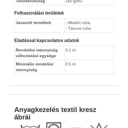
Területsürüség
160 g/m2
Felhasználási területek
Javasolt termékek
- Alkalmi ruha
- Táncos ruha
Eladással kapcsolatos adatok
Rendelési mennyiség
0.1 m
változtatási egysége
Minimális rendelési
0.5 m
mennyiség
Anyagkezelés textil kresz
ábrái