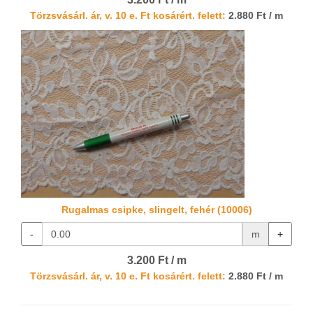
Törzsvásárl. ár, v. 10 e. Ft kosárért. felett:
2.880 Ft / m
Rugalmas csipke, slingelt, fehér (10006)
-
m
+
3.200 Ft / m
Törzsvásárl. ár, v. 10 e. Ft kosárért. felett:
2.880 Ft / m