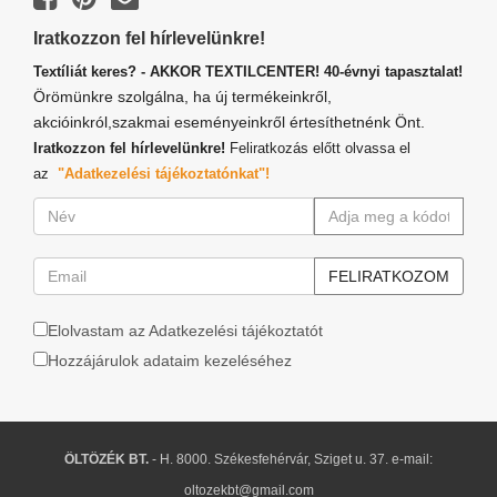
Iratkozzon fel hírlevelünkre!
Textíliát keres? - AKKOR TEXTILCENTER! 40-évnyi tapasztalat!
Örömünkre szolgálna, ha új termékeinkről,
akcióinkról,szakmai eseményeinkről értesíthetnénk Önt.
Iratkozzon fel hírlevelünkre!
Feliratkozás előtt olvassa el
az
"Adatkezelési tájékoztatónkat"!
Elolvastam az Adatkezelési tájékoztatót
Hozzájárulok adataim kezeléséhez
ÖLTÖZÉK BT.
- H. 8000. Székesfehérvár, Sziget u. 37. e-mail:
oltozekbt@gmail.com