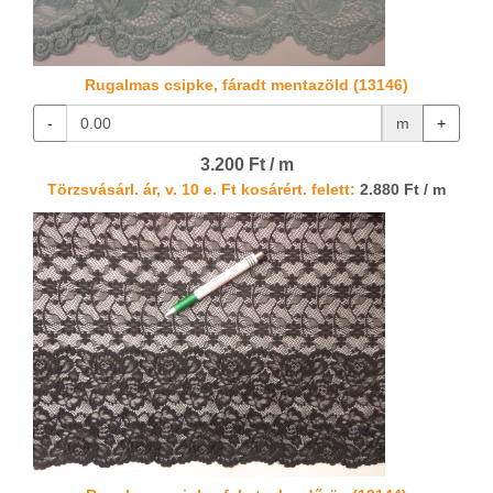
Rugalmas csipke, fáradt mentazöld (13146)
-
m
+
3.200 Ft / m
Törzsvásárl. ár, v. 10 e. Ft kosárért. felett:
2.880 Ft / m