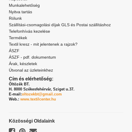
Munkalehetőség
Nyitva tartás
Rólunk
Szállítási-csomagolási díjak GLS és Postai szállításhoz
Telefonhívás kezelése
Termékek
Textil kresz - mit jelentenek a rajzok?
ÁSZF
ÁSZF - pdf. dokumentum
Árak, készletek
Útvonal az üzleteinkhez
Cím és elérhetőség:
Öltözék BT.
H. 8000 Székesfehérvár,
Sziget u.37.
E-mail:
oltozekbt@gmail.com
Web.:
www.textilcenter.hu
Közösségi Oldalaink