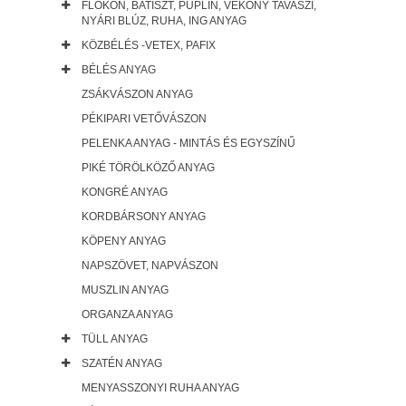
FLOKON, BATISZT, PUPLIN, VÉKONY TAVASZI,
NYÁRI BLÚZ, RUHA, ING ANYAG
KÖZBÉLÉS -VETEX, PAFIX
BÉLÉS ANYAG
ZSÁKVÁSZON ANYAG
PÉKIPARI VETŐVÁSZON
PELENKA ANYAG - MINTÁS ÉS EGYSZÍNŰ
PIKÉ TÖRÖLKÖZŐ ANYAG
KONGRÉ ANYAG
KORDBÁRSONY ANYAG
KÖPENY ANYAG
NAPSZÖVET, NAPVÁSZON
MUSZLIN ANYAG
ORGANZA ANYAG
TÜLL ANYAG
SZATÉN ANYAG
MENYASSZONYI RUHA ANYAG