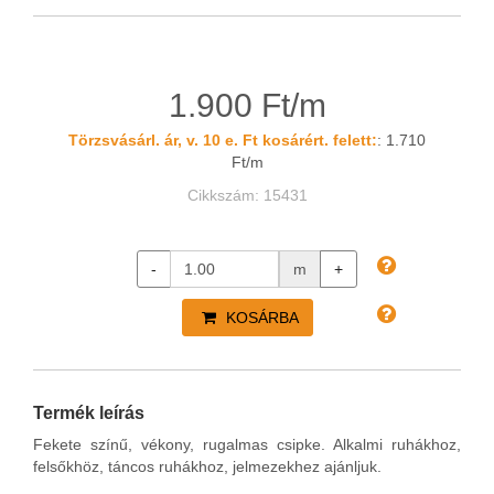
1.900 Ft/m
Törzsvásárl. ár, v. 10 e. Ft kosárért. felett:
: 1.710
Ft/m
Cikkszám: 15431
-
m
+
KOSÁRBA
Termék leírás
Fekete színű, vékony, rugalmas csipke. Alkalmi ruhákhoz,
felsőkhöz, táncos ruhákhoz, jelmezekhez ajánljuk.