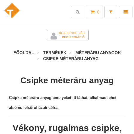
Toggle
Toggl
0
search
naviga
-
BEJELENTKEZÉS
REGISZTRÁCIÓ
FŐOLDAL
TERMÉKEK
MÉTERÁRU ANYAGOK
CSIPKE MÉTERÁRU ANYAG
Csipke méteráru anyag
Csipke méteráru anyag amelyeket itt láthat, alkalmas lehet
alsó és felsőruházati célra.
Vékony, rugalmas csipke,