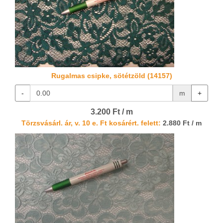
Rugalmas csipke, sötétzöld (14157)
-
m
+
3.200 Ft / m
Törzsvásárl. ár, v. 10 e. Ft kosárért. felett:
2.880 Ft / m