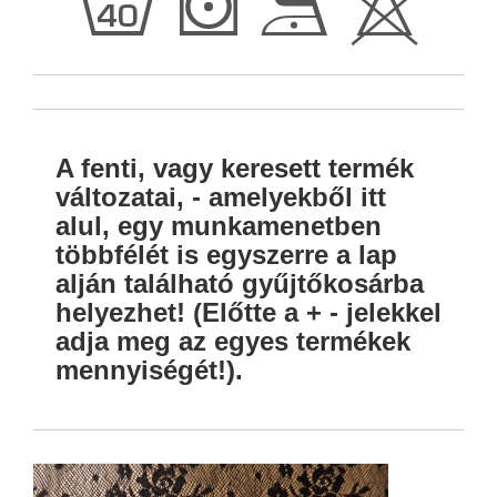
h
S
D
H
A fenti, vagy keresett termék
változatai, - amelyekből itt
alul, egy munkamenetben
többfélét is egyszerre a lap
alján található gyűjtőkosárba
helyezhet! (Előtte a + - jelekkel
adja meg az egyes termékek
mennyiségét!).