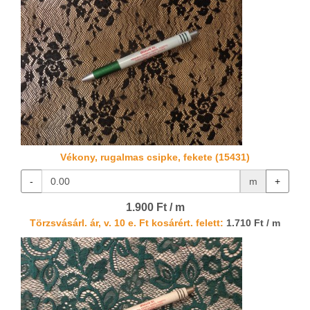
Vékony, rugalmas csipke, fekete (15431)
-
m
+
1.900 Ft / m
Törzsvásárl. ár, v. 10 e. Ft kosárért. felett:
1.710 Ft / m