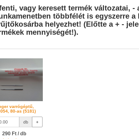
fenti, vagy keresett termék változatai, - 
nkamenetben többfélét is egyszerre a l
űjtőkosárba helyezhet! (Előtte a + - je
rmékek mennyiségét!).
nger varrógéptű,
054, 80-as (5181)
db
+
290 Ft / db