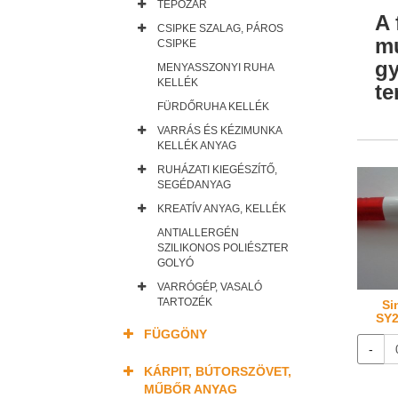
TÉPŐZÁR
A 
CSIPKE SZALAG, PÁROS
mu
CSIPKE
gy
MENYASSZONYI RUHA
KELLÉK
te
FÜRDŐRUHA KELLÉK
VARRÁS ÉS KÉZIMUNKA
KELLÉK ANYAG
RUHÁZATI KIEGÉSZÍTŐ,
SEGÉDANYAG
KREATÍV ANYAG, KELLÉK
ANTIALLERGÉN
SZILIKONOS POLIÉSZTER
GOLYÓ
VARRÓGÉP, VASALÓ
TARTOZÉK
Si
SY2
FÜGGÖNY
-
KÁRPIT, BÚTORSZÖVET,
MŰBŐR ANYAG