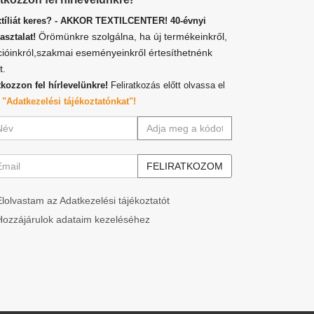
xtíliát keres? - AKKOR TEXTILCENTER! 40-évnyi
Örömünkre szolgálna, ha új termékeinkről,
asztalat!
cióinkról,szakmai eseményeinkről értesíthetnénk
t.
tkozzon fel hírlevelünkre!
Feliratkozás előtt olvassa el
z
"Adatkezelési tájékoztatónkat"!
Elolvastam az Adatkezelési tájékoztatót
Hozzájárulok adataim kezeléséhez