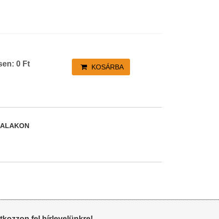
sen:
0
Ft
KOSÁRBA
DALAKON
atkozzon fel hírlevelünkre!