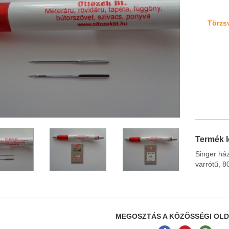
Törzsv
Termék l
Singer há
varrótű, 8
MEGOSZTÁS A KÖZÖSSÉGI OL