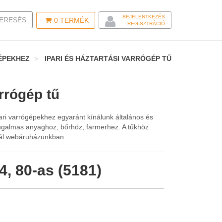
BEJELENTKEZÉS
LE SEARCH
ERESÉS
0
TERMÉK
REGISZTRÁCIÓ
GÉPEKHEZ
IPARI ÉS HÁZTARTÁSI VARRÓGÉP TŰ
arrógép tű
ari varrógépekhez egyaránt kínálunk általános és
rugalmas anyaghoz, bőrhöz, farmerhez. A tűkhöz
lál webáruházunkban.
, 80-as (5181)