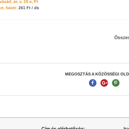
ásárl. ár, v. 10 e. Ft
t. felett:
261 Ft / db
Össze
MEGOSZTÁS A KÖZÖSSÉGI OL
Cím és elérhetőség:
Ir