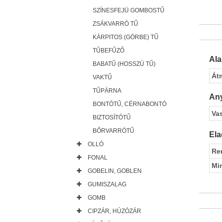
SZÍNESFEJÜ GOMBOSTŰ
ZSÁKVARRÓ TŰ
KÁRPITOS (GÖRBE) TŰ
TŰBEFŰZŐ
Al
BABATŰ (HOSSZÚ TŰ)
Át
VAKTŰ
TŰPÁRNA
Any
BONTÓTŰ, CÉRNABONTÓ
Va
BIZTOSÍTÓTŰ
BŐRVARRÓTŰ
Ela
OLLÓ
Re
FONAL
Mi
GOBELIN, GOBLEN
GUMISZALAG
GOMB
CIPZÁR, HÚZÓZÁR