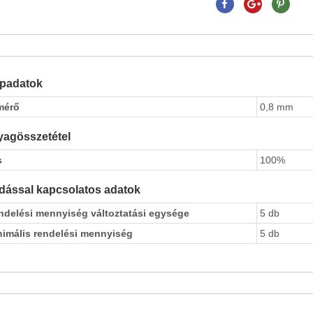
apadatok
mérő
0,8 mm
agösszetétel
s
100%
dással kapcsolatos adatok
ndelési mennyiség változtatási egysége
5 db
nimális rendelési mennyiség
5 db