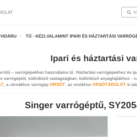
TOGG
SOLAT
K
VIDÁRU
TŰ - KÉZI,VALAMINT IPARI ÉS HÁZTARTÁSI VARRÓ
Ipari és háztartási v
rrótű – varrógépekhez használatos tű. Háztartási varrógépekhez és ip
lis varrógéptűt, különböző vastagságban, különböző anyagfajtákhoz - 
ÁT
, a cérnákhoz varrógép
ORSÓT
, az orsókhoz
ORSÓTÁROLÓT
is ta
Singer varrógéptű, SY2054