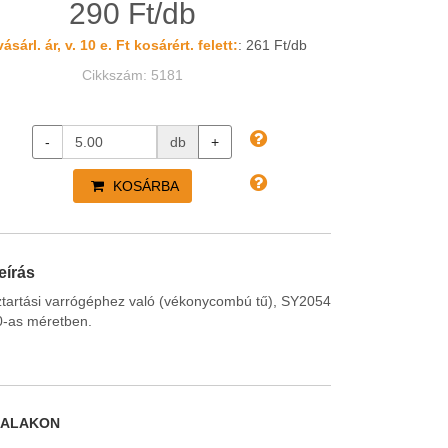
290 Ft/db
ásárl. ár, v. 10 e. Ft kosárért. felett:
: 261 Ft/db
Cikkszám: 5181
-
db
+
KOSÁRBA
eírás
ztartási varrógéphez való (vékonycombú tű), SY2054
0-as méretben.
DALAKON