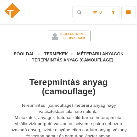
Toggle
Toggl
0
search
naviga
-
BEJELENTKEZÉS
REGISZTRÁCIÓ
FŐOLDAL
TERMÉKEK
MÉTERÁRU ANYAGOK
TEREPMINTÁS ANYAG (CAMOUFLAGE)
Terepmintás anyag
(camouflage)
Terepmintás (camouflage) méteráru anyag nagy
választékban található nálunk.
Mintázatok, anyagok: katonai zöld-barna, hóterepminta,
vízálló-vízlepergető vászon és selyem, ripstop nehezen
szakadó anyag, szinte elnyűhetetlen cordúra anyag, vékony
és vastag pamut és pamut-poliészter anyag.