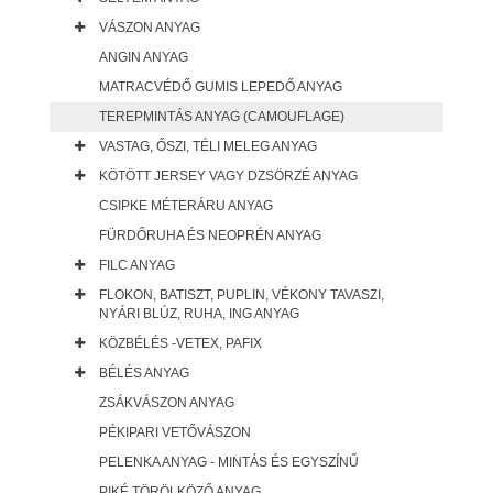
VÁSZON ANYAG
ANGIN ANYAG
MATRACVÉDŐ GUMIS LEPEDŐ ANYAG
TEREPMINTÁS ANYAG (CAMOUFLAGE)
VASTAG, ŐSZI, TÉLI MELEG ANYAG
KÖTÖTT JERSEY VAGY DZSÖRZÉ ANYAG
CSIPKE MÉTERÁRU ANYAG
FÜRDŐRUHA ÉS NEOPRÉN ANYAG
FILC ANYAG
FLOKON, BATISZT, PUPLIN, VÉKONY TAVASZI,
NYÁRI BLÚZ, RUHA, ING ANYAG
KÖZBÉLÉS -VETEX, PAFIX
BÉLÉS ANYAG
ZSÁKVÁSZON ANYAG
PÉKIPARI VETŐVÁSZON
PELENKA ANYAG - MINTÁS ÉS EGYSZÍNŰ
PIKÉ TÖRÖLKÖZŐ ANYAG