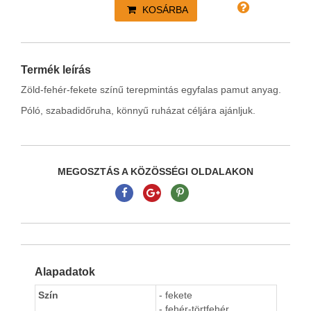
KOSÁRBA
Termék leírás
Zöld-fehér-fekete színű terepmintás egyfalas pamut anyag.
Póló, szabadidőruha, könnyű ruházat céljára ajánljuk.
MEGOSZTÁS A KÖZÖSSÉGI OLDALAKON
Alapadatok
Szín
- fekete
- fehér-törtfehér