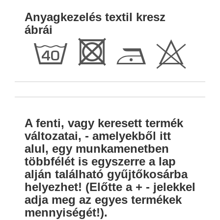
Anyagkezelés textil kresz
ábrái
h
R
D
H
A fenti, vagy keresett termék
változatai, - amelyekből itt
alul, egy munkamenetben
többfélét is egyszerre a lap
alján található gyűjtőkosárba
helyezhet! (Előtte a + - jelekkel
adja meg az egyes termékek
mennyiségét!).