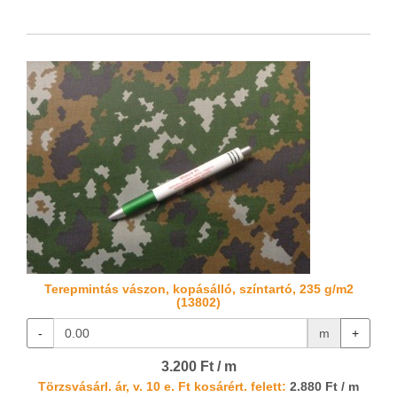
Terepmintás vászon, kopásálló, színtartó, 235 g/m2
(13802)
-
m
+
3.200 Ft / m
Törzsvásárl. ár, v. 10 e. Ft kosárért. felett:
2.880 Ft / m