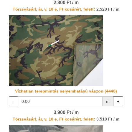
2.800 Ft / m
Törzsvásárl. ár, v. 10 e. Ft kosárért. felett:
2.520 Ft / m
Vízhatlan terepmintás selyemhatású vászon (4448)
-
m
+
3.900 Ft / m
Törzsvásárl. ár, v. 10 e. Ft kosárért. felett:
3.510 Ft / m