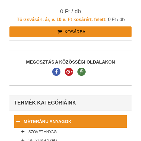
0 Ft / db
Törzsvásárl. ár, v. 10 e. Ft kosárért. felett:
0 Ft / db
KOSÁRBA
MEGOSZTÁS A KÖZÖSSÉGI OLDALAKON
TERMÉK KATEGÓRIÁINK
MÉTERÁRU ANYAGOK
SZÖVET ANYAG
SELYEM ANYAG