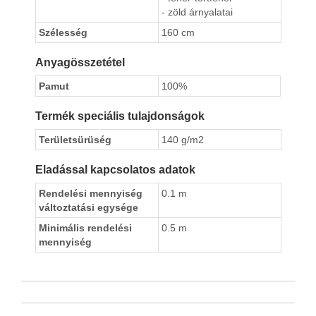
- zöld árnyalatai
Szélesség
160 cm
Anyagösszetétel
Pamut
100%
Termék speciális tulajdonságok
Területsürüség
140 g/m2
Eladással kapcsolatos adatok
Rendelési mennyiség
0.1 m
változtatási egysége
Minimális rendelési
0.5 m
mennyiség