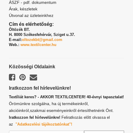
ÁSZF - pdf. dokumentum
Árak, készletek
Útvonal az üzleteinkhez
Cím és elérhetőség:
Öltözék BT.
H. 8000 Székesfehérvár,
Sziget u.37.
E-mail:
oltozekbt@gmail.com
Web.:
www.textilcenter.hu
Közösségi Oldalaink
Iratkozzon fel hírlevelünkre!
Textíliát keres? - AKKOR TEXTILCENTER! 40-évnyi tapasztalat!
Örömünkre szolgálna, ha új termékeinkről,
akcióinkról,szakmai eseményeinkről értesíthetnénk Önt.
Iratkozzon fel hírlevelünkre!
Feliratkozás előtt olvassa el
az
"Adatkezelési tájékoztatónkat"!