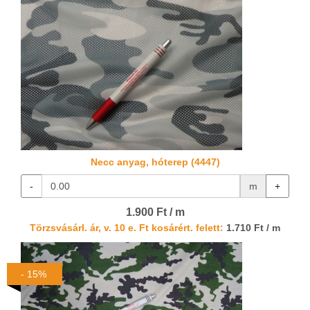
Necc anyag, hóterep (4447)
-
m
+
1.900 Ft / m
Törzsvásárl. ár, v. 10 e. Ft kosárért. felett:
1.710 Ft / m
- 15%