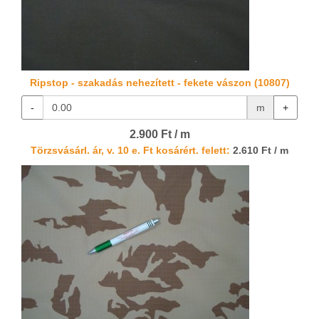
Ripstop - szakadás nehezített - fekete vászon (10807)
-
m
+
2.900 Ft / m
Törzsvásárl. ár, v. 10 e. Ft kosárért. felett:
2.610 Ft / m