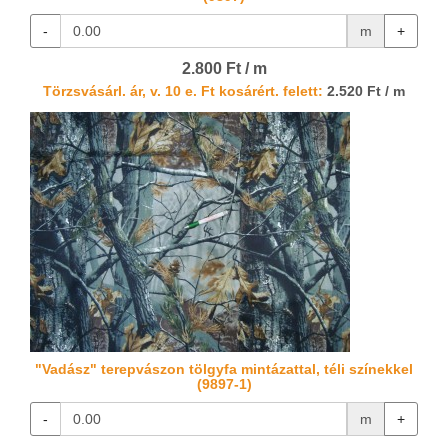
-
m
+
2.800 Ft / m
Törzsvásárl. ár, v. 10 e. Ft kosárért. felett:
2.520 Ft / m
"Vadász" terepvászon tölgyfa mintázattal, téli színekkel
(9897-1)
-
m
+