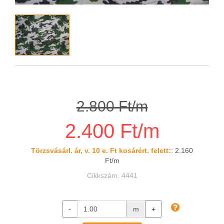
2.800 Ft/m
2.400 Ft/m
Törzsvásárl. ár, v. 10 e. Ft kosárért. felett:
: 2.160
Ft/m
Cikkszám: 4441
-
m
+