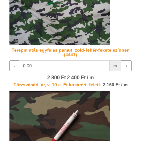
Terepmintás egyfalas pamut, zöld-fehér-fekete színben
(4441)
-
m
+
2.800 Ft
2.400 Ft / m
Törzsvásárl. ár, v. 10 e. Ft kosárért. felett:
2.160 Ft / m