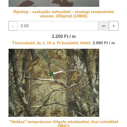
Ripstop - szakadás nehezített - sivatagi terepmintás
vászon, 200g/m2 (10806)
-
m
+
3.200 Ft / m
Törzsvásárl. ár, v. 10 e. Ft kosárért. felett:
2.880 Ft / m
"Vadász" terepvászon tölgyfa mintázattal, őszi színekkel
(9897)