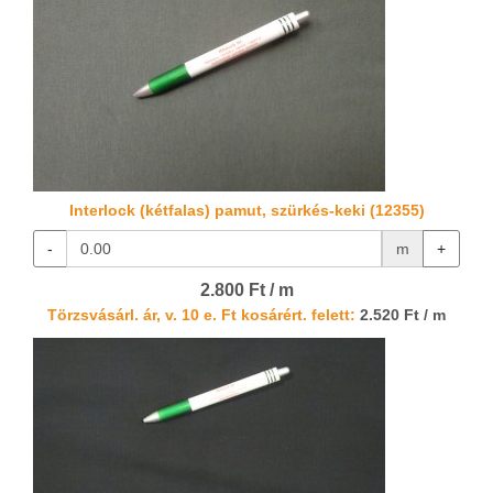
Interlock (kétfalas) pamut, szürkés-keki (12355)
-
m
+
2.800 Ft / m
Törzsvásárl. ár, v. 10 e. Ft kosárért. felett:
2.520 Ft / m