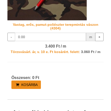
Vastag, erős, pamut-poliészter terepmintás vászon
(4304)
-
m
+
3.400 Ft / m
Törzsvásárl. ár, v. 10 e. Ft kosárért. felett:
3.060 Ft / m
Összesen:
0
Ft
KOSÁRBA