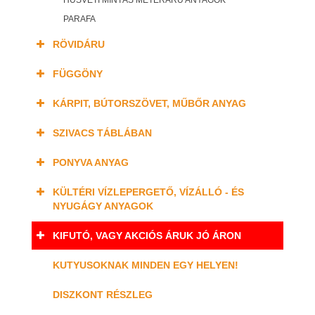
HÚSVÉTI MINTÁS MÉTERÁRU ANYAGOK
PARAFA
RÖVIDÁRU
FÜGGÖNY
KÁRPIT, BÚTORSZÖVET, MŰBŐR ANYAG
SZIVACS TÁBLÁBAN
PONYVA ANYAG
KÜLTÉRI VÍZLEPERGETŐ, VÍZÁLLÓ - ÉS
NYUGÁGY ANYAGOK
KIFUTÓ, VAGY AKCIÓS ÁRUK JÓ ÁRON
KUTYUSOKNAK MINDEN EGY HELYEN!
DISZKONT RÉSZLEG