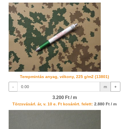
Terepmintás anyag, vékony, 225 g/m2 (13801)
-
m
+
3.200 Ft / m
Törzsvásárl. ár, v. 10 e. Ft kosárért. felett:
2.880 Ft / m