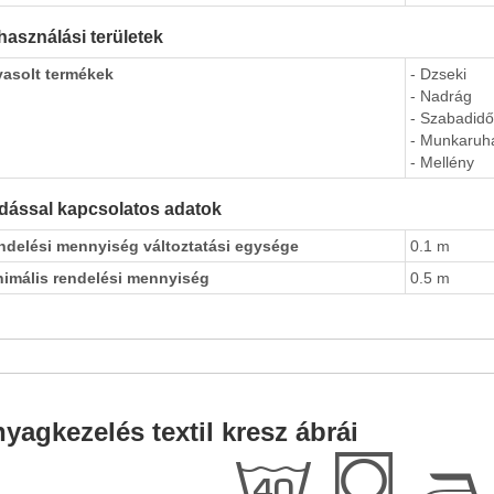
használási területek
vasolt termékek
- Dzseki
- Nadrág
- Szabadidő
- Munkaruh
- Mellény
dással kapcsolatos adatok
ndelési mennyiség változtatási egysége
0.1 m
nimális rendelési mennyiség
0.5 m
yagkezelés textil kresz ábrái