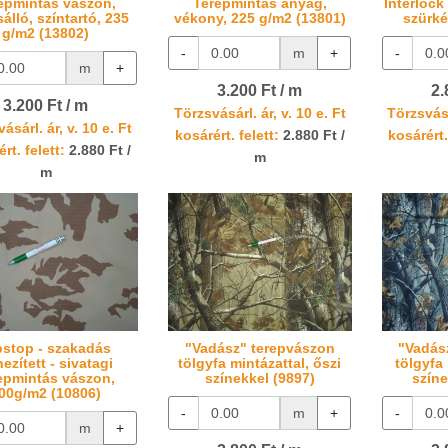
epmintás vászon,
Terepmintás anyag,
Interlock
álló, színtartó, 235
vékony, 225 g/m2 (13801)
szürké
g/m2 (13802)
-
m
+
-
m
+
3.200 Ft / m
2.
3.200 Ft / m
Törzsvásárl. ár, v. 10 e. Ft
Törzsvásá
ásárl. ár, v. 10 e. Ft
kosárért. felett:
2.880 Ft /
kosárért.
rt. felett:
2.880 Ft /
m
m
pstop - szakadás
"Vadász" terepvászon
"Vadás
ezített - sivatagi
tölgyfa mintázattal, őszi
tölgyfa 
epmintás vászon,
színekkel (9897)
színe
00g/m2 (10806)
-
m
+
-
m
+