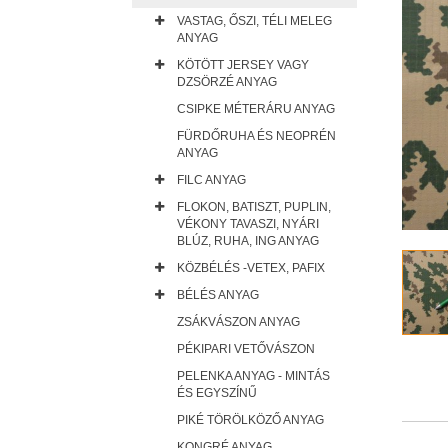
VASTAG, ŐSZI, TÉLI MELEG
ANYAG
KÖTÖTT JERSEY VAGY
DZSÖRZÉ ANYAG
CSIPKE MÉTERÁRU ANYAG
FÜRDŐRUHA ÉS NEOPRÉN
ANYAG
FILC ANYAG
FLOKON, BATISZT, PUPLIN,
VÉKONY TAVASZI, NYÁRI
BLÚZ, RUHA, ING ANYAG
KÖZBÉLÉS -VETEX, PAFIX
BÉLÉS ANYAG
ZSÁKVÁSZON ANYAG
PÉKIPARI VETŐVÁSZON
PELENKA ANYAG - MINTÁS
ÉS EGYSZÍNŰ
PIKÉ TÖRÖLKÖZŐ ANYAG
KONGRÉ ANYAG