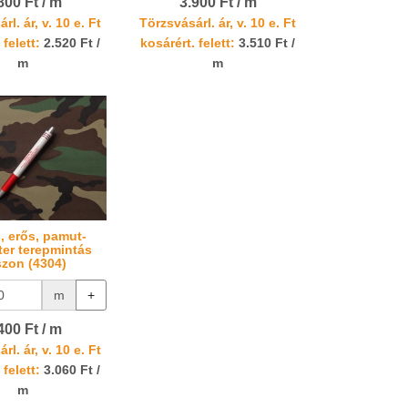
800 Ft / m
3.900 Ft / m
rl. ár, v. 10 e. Ft
Törzsvásárl. ár, v. 10 e. Ft
 felett:
2.520 Ft /
kosárért. felett:
3.510 Ft /
m
m
, erős, pamut-
ter terepmintás
zon (4304)
m
+
400 Ft / m
rl. ár, v. 10 e. Ft
 felett:
3.060 Ft /
m