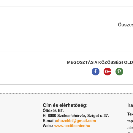
Össze
MEGOSZTÁS A KÖZÖSSÉGI OL
Cím és elérhetőség:
Ir
Öltözék BT.
Te
H. 8000 Székesfehérvár,
Sziget u.37.
E-mail:
oltozekbt@gmail.com
tap
Web.:
www.textilcenter.hu
ak