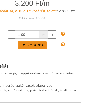
3.200 Ft/m
sárl. ár, v. 10 e. Ft kosárért. felett:
: 2.880 Ft/m
Cikkszám: 13801
-
m
+
KOSÁRBA
eírás
lon anyagú, drapp-keki-barna színű, terepmintás
, nadrág, zakó, dzseki alapanyag.
ak, vadászoknak, paint-ball ruhának, is alkalmas.