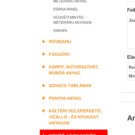
MÉTERÁRU ANYAG
PÁRNA PANEL
Fel
HÚSVÉTI MINTÁS
Ja
MÉTERÁRU ANYAGOK
PARAFA
RÖVIDÁRU
FÜGGÖNY
Ela
KÁRPIT, BÚTORSZÖVET,
Re
MŰBŐR ANYAG
Mi
SZIVACS TÁBLÁBAN
PONYVA ANYAG
KÜLTÉRI VÍZLEPERGETŐ,
An
VÍZÁLLÓ - ÉS NYUGÁGY
ANYAGOK