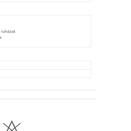
 ruházat
a