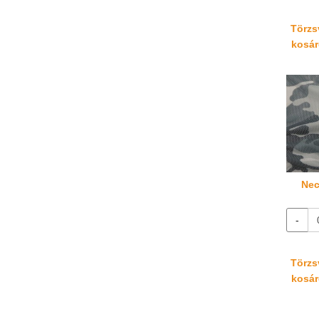
Törzsv
kosáré
Nec
-
Törzsv
kosáré