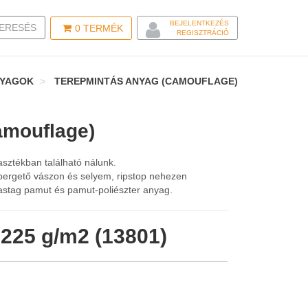
BEJELENTKEZÉS
LE SEARCH
ERESÉS
0
TERMÉK
REGISZTRÁCIÓ
NYAGOK
TEREPMINTÁS ANYAG (CAMOUFLAGE)
amouflage)
sztékban található nálunk.
epergető vászon és selyem, ripstop nehezen
astag pamut és pamut-poliészter anyag.
 225 g/m2 (13801)