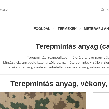
TOGG
SOLAT
K
FŐOLDAL
TERMÉKEK
MÉTERÁRU A
Terepmintás anyag (c
Terepmintás (camouflage) méteráru anyag nagy vála
Mintázatok, anyagok: katonai zöld-barna, hóterepminta, vízálló-vízl
szakadó anyag, szinte elnyűhetetlen cordúra anyag, vékony és v
Terepmintás anyag, vékony,