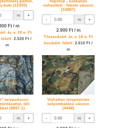
 (kétfalas) pamut,
Ripstop - szakadás
s-keki (12355)
nehezített - fekete vászon
(10807)
m
+
-
m
+
800 Ft / m
2.900 Ft / m
rl. ár, v. 10 e. Ft
Törzsvásárl. ár, v. 10 e. Ft
 felett:
2.520 Ft /
kosárért. felett:
2.610 Ft /
m
m
z" terepvászon
Vízhatlan terepmintás
mintázattal, téli
selyemhatású vászon
kkel (9897-1)
(4448)
m
+
-
m
+