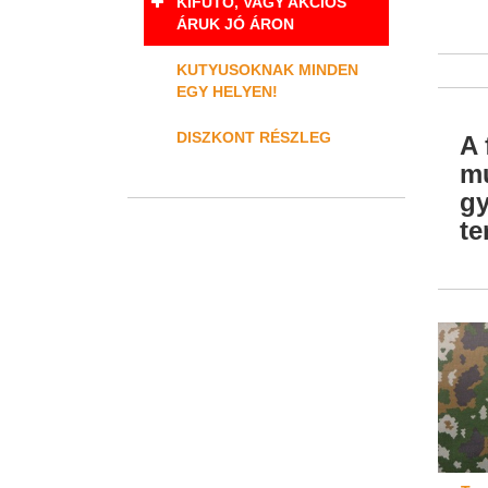
KIFUTÓ, VAGY AKCIÓS
ÁRUK JÓ ÁRON
KUTYUSOKNAK MINDEN
EGY HELYEN!
DISZKONT RÉSZLEG
A 
mu
gy
te