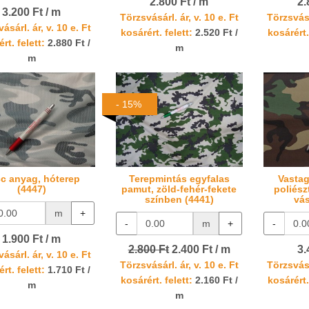
2.800 Ft / m
2.
3.200 Ft / m
Törzsvásárl. ár, v. 10 e. Ft
Törzsvásá
ásárl. ár, v. 10 e. Ft
kosárért. felett:
2.520 Ft /
kosárért.
rt. felett:
2.880 Ft /
m
m
- 15%
c anyag, hóterep
Terepmintás egyfalas
Vastag
(4447)
pamut, zöld-fehér-fekete
poliész
színben (4441)
vás
m
+
-
m
+
-
1.900 Ft / m
2.800 Ft
2.400 Ft / m
3.
ásárl. ár, v. 10 e. Ft
Törzsvásárl. ár, v. 10 e. Ft
Törzsvásá
rt. felett:
1.710 Ft /
kosárért. felett:
2.160 Ft /
kosárért.
m
m