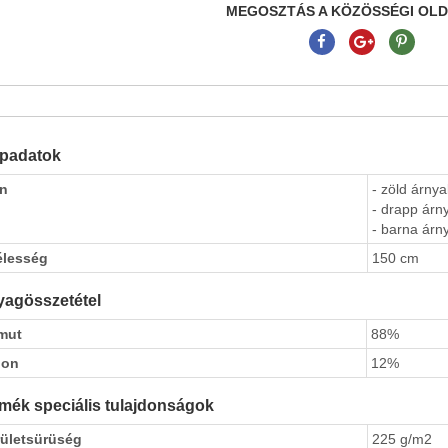
MEGOSZTÁS A KÖZÖSSÉGI OL
apadatok
ín
- zöld árnya
- drapp árny
- barna árny
élesség
150 cm
agösszetétel
mut
88%
lon
12%
mék speciális tulajdonságok
rületsürüség
225 g/m2