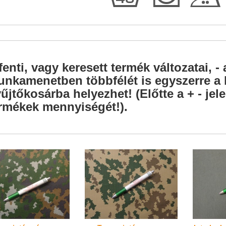
h
Q
E
fenti, vagy keresett termék változatai, - 
nkamenetben többfélét is egyszerre a l
űjtőkosárba helyezhet! (Előtte a + - je
rmékek mennyiségét!).