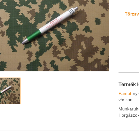
Törzsvá
Termék l
Pamut
-ny
vászon.
Munkaruha
Horgászokn