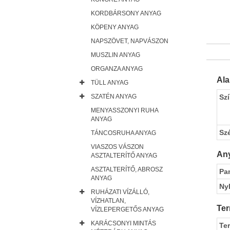
KORDBÁRSONY ANYAG
KÖPENY ANYAG
NAPSZÖVET, NAPVÁSZON
MUSZLIN ANYAG
ORGANZA ANYAG
Al
TÜLL ANYAG
SZATÉN ANYAG
Sz
MENYASSZONYI RUHA
ANYAG
Sz
TÁNCOSRUHA ANYAG
VIASZOS VÁSZON
Any
ASZTALTERÍTŐ ANYAG
ASZTALTERÍTŐ, ABROSZ
Pa
ANYAG
Ny
RUHÁZATI VÍZÁLLÓ,
VÍZHATLAN,
Ter
VÍZLEPERGETŐS ANYAG
KARÁCSONYI MINTÁS
Te