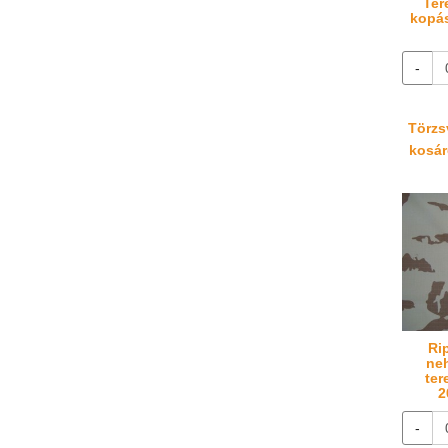
Ter
kopás
-
Törzsv
kosáré
Ri
neh
ter
2
-