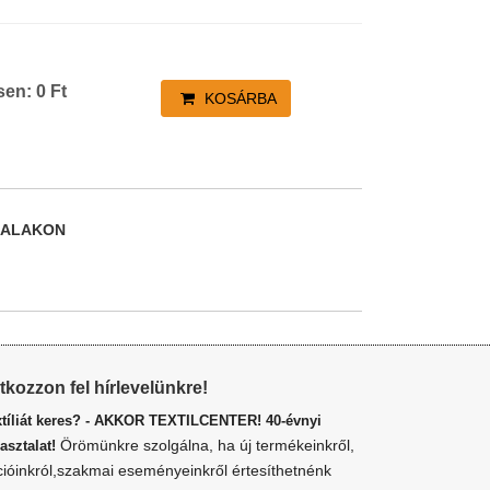
sen:
0
Ft
KOSÁRBA
DALAKON
atkozzon fel hírlevelünkre!
xtíliát keres? - AKKOR TEXTILCENTER! 40-évnyi
Örömünkre szolgálna, ha új termékeinkről,
asztalat!
cióinkról,szakmai eseményeinkről értesíthetnénk