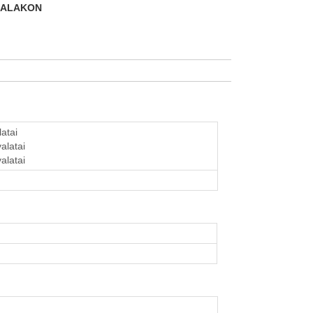
DALAKON
latai
alatai
alatai