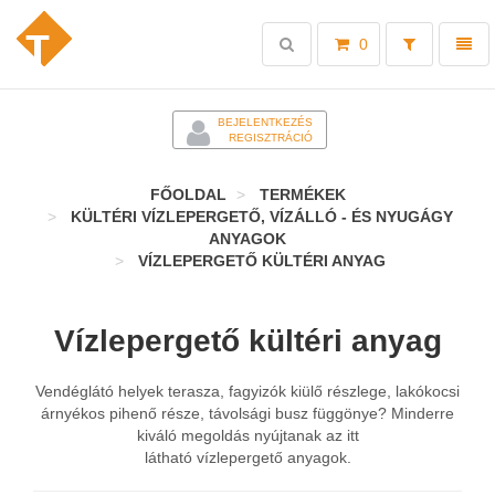
Toggle
Toggl
0
search
naviga
-
BEJELENTKEZÉS
REGISZTRÁCIÓ
FŐOLDAL
TERMÉKEK
KÜLTÉRI VÍZLEPERGETŐ, VÍZÁLLÓ - ÉS NYUGÁGY
ANYAGOK
VÍZLEPERGETŐ KÜLTÉRI ANYAG
Vízlepergető kültéri anyag
Vendéglátó helyek terasza, fagyizók kiülő részlege, lakókocsi
árnyékos pihenő része, távolsági busz függönye? Minderre
kiváló megoldás nyújtanak az itt
látható vízlepergető anyagok.