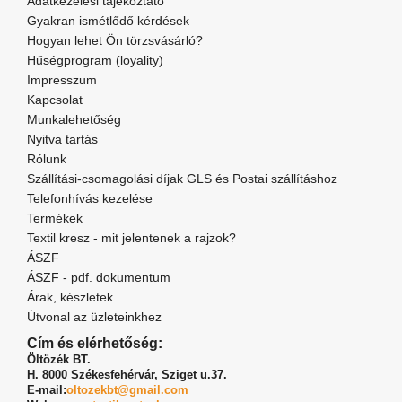
Adatkezelési tájékoztató
Gyakran ismétlődő kérdések
Hogyan lehet Ön törzsvásárló?
Hűségprogram (loyality)
Impresszum
Kapcsolat
Munkalehetőség
Nyitva tartás
Rólunk
Szállítási-csomagolási díjak GLS és Postai szállításhoz
Telefonhívás kezelése
Termékek
Textil kresz - mit jelentenek a rajzok?
ÁSZF
ÁSZF - pdf. dokumentum
Árak, készletek
Útvonal az üzleteinkhez
Cím és elérhetőség:
Öltözék BT.
H. 8000 Székesfehérvár,
Sziget u.37.
E-mail:
oltozekbt@gmail.com