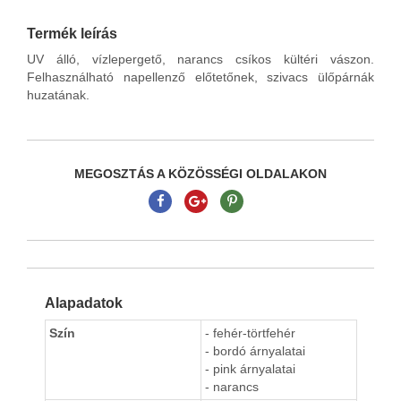
Termék leírás
UV álló, vízlepergető, narancs csíkos kültéri vászon.
Felhasználható napellenző előtetőnek, szivacs ülőpárnák
huzatának.
MEGOSZTÁS A KÖZÖSSÉGI OLDALAKON
Alapadatok
Szín
- fehér-törtfehér
- bordó árnyalatai
- pink árnyalatai
- narancs