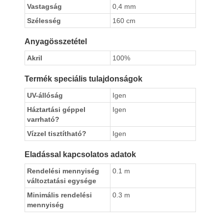
Vastagság
0,4 mm
Szélesség
160 cm
Anyagösszetétel
Akril
100%
Termék speciális tulajdonságok
UV-állóság
Igen
Háztartási géppel
Igen
varrható?
Vízzel tisztítható?
Igen
Eladással kapcsolatos adatok
Rendelési mennyiség
0.1 m
változtatási egysége
Minimális rendelési
0.3 m
mennyiség