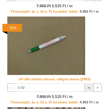
7.900 Ft
5.535 Ft / m
Törzsvásárl. ár, v. 10 e. Ft kosárért. felett:
4.982 Ft / m
- 30%
UV álló kültéri vászon, világos barna (2963)
-
m
+
7.900 Ft
5.535 Ft / m
Törzsvásárl. ár, v. 10 e. Ft kosárért. felett:
4.982 Ft / m