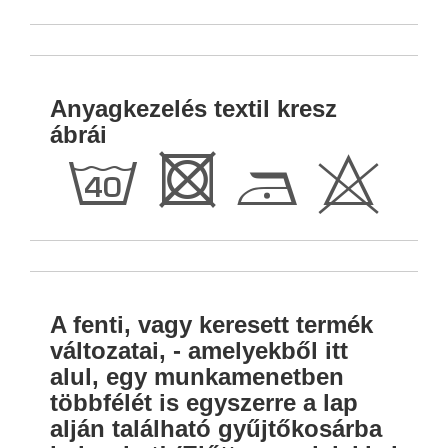
Anyagkezelés textil kresz
ábrái
h
R
D
H
A fenti, vagy keresett termék
változatai, - amelyekből itt
alul, egy munkamenetben
többfélét is egyszerre a lap
alján található gyűjtőkosárba