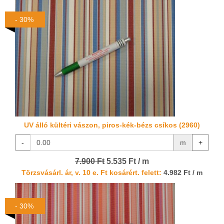
- 30%
UV álló kültéri vászon, piros-kék-bézs csíkos (2960)
-
m
+
7.900 Ft
5.535 Ft / m
Törzsvásárl. ár, v. 10 e. Ft kosárért. felett:
4.982 Ft / m
- 30%