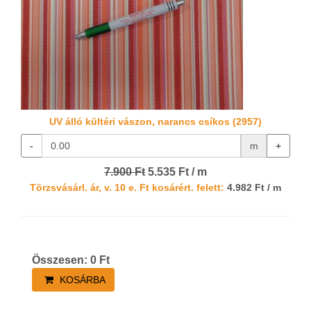
UV álló kültéri vászon, narancs csíkos (2957)
-
m
+
7.900 Ft
5.535 Ft / m
Törzsvásárl. ár, v. 10 e. Ft kosárért. felett:
4.982 Ft / m
Összesen:
0
Ft
KOSÁRBA