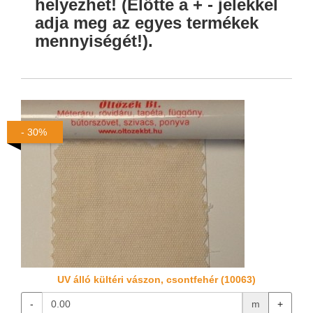
helyezhet! (Előtte a + - jelekkel
adja meg az egyes termékek
mennyiségét!).
- 30%
UV álló kültéri vászon, csontfehér (10063)
-
m
+