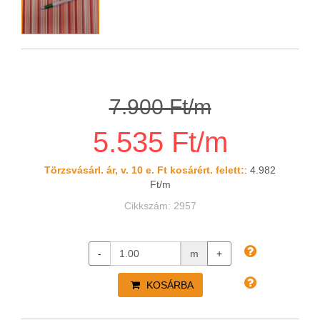
7.900 Ft/m
5.535 Ft/m
Törzsvásárl. ár, v. 10 e. Ft kosárért. felett:
: 4.982
Ft/m
Cikkszám: 2957
-
m
+
KOSÁRBA