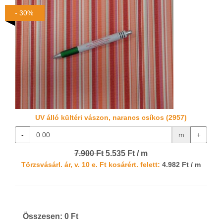
- 30%
UV álló kültéri vászon, narancs csíkos (2957)
-
m
+
7.900 Ft
5.535 Ft / m
Törzsvásárl. ár, v. 10 e. Ft kosárért. felett:
4.982 Ft / m
Összesen:
0
Ft