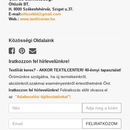
Öltözék BT.
H. 8000 Székesfehérvár,
Sziget u.37.
E-mail:
oltozekbt@gmail.com
Web.:
www.textilcenter.hu
Közösségi Oldalaink
Iratkozzon fel hírlevelünkre!
Textíliát keres? - AKKOR TEXTILCENTER! 40-évnyi tapasztalat!
Örömünkre szolgálna, ha új termékeinkről,
akcióinkról,szakmai eseményeinkről értesíthetnénk Önt.
Iratkozzon fel hírlevelünkre!
Feliratkozás előtt olvassa el
az
"Adatkezelési tájékoztatónkat"!