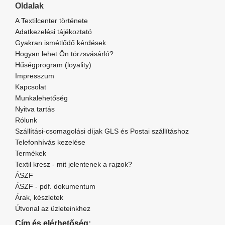
Oldalak
A Textilcenter története
Adatkezelési tájékoztató
Gyakran ismétlődő kérdések
Hogyan lehet Ön törzsvásárló?
Hűségprogram (loyality)
Impresszum
Kapcsolat
Munkalehetőség
Nyitva tartás
Rólunk
Szállítási-csomagolási díjak GLS és Postai szállításhoz
Telefonhívás kezelése
Termékek
Textil kresz - mit jelentenek a rajzok?
ÁSZF
ÁSZF - pdf. dokumentum
Árak, készletek
Útvonal az üzleteinkhez
Cím és elérhetőség: