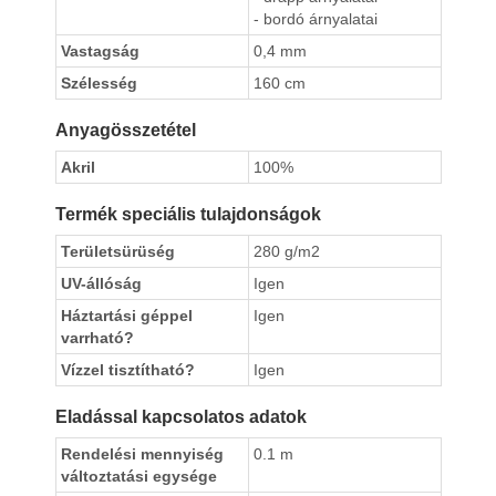
- bordó árnyalatai
Vastagság
0,4 mm
Szélesség
160 cm
Anyagösszetétel
Akril
100%
Termék speciális tulajdonságok
Területsürüség
280 g/m2
UV-állóság
Igen
Háztartási géppel
Igen
varrható?
Vízzel tisztítható?
Igen
Eladással kapcsolatos adatok
Rendelési mennyiség
0.1 m
változtatási egysége