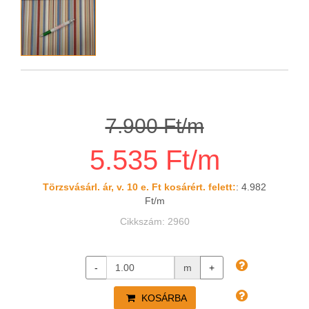
7.900 Ft/m
5.535 Ft/m
Törzsvásárl. ár, v. 10 e. Ft kosárért. felett:
: 4.982
Ft/m
Cikkszám: 2960
-
m
+
KOSÁRBA