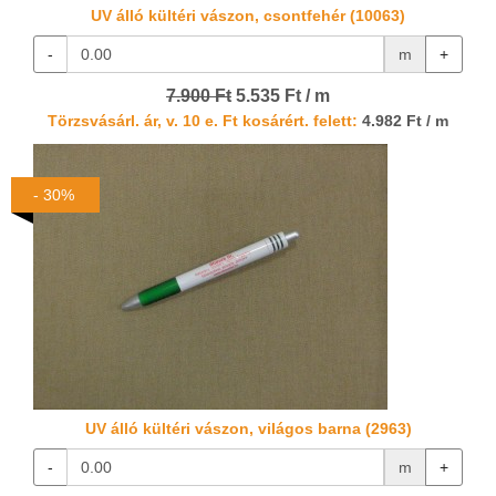
UV álló kültéri vászon, csontfehér (10063)
-
m
+
7.900 Ft
5.535 Ft / m
Törzsvásárl. ár, v. 10 e. Ft kosárért. felett:
4.982 Ft / m
- 30%
UV álló kültéri vászon, világos barna (2963)
-
m
+