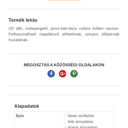
Termék leírás
UV álló, vízlepergető, piros-kék-bézs csíkos kültéri vászon.
Felhasználható napellenző előtetőnek, szivacs ülőpárnák
huzatának.
MEGOSZTÁS A KÖZÖSSÉGI OLDALAKON
Alapadatok
Szín
- fehér-törtfehér
- kék árnyalatai
- drapp árnyalatai