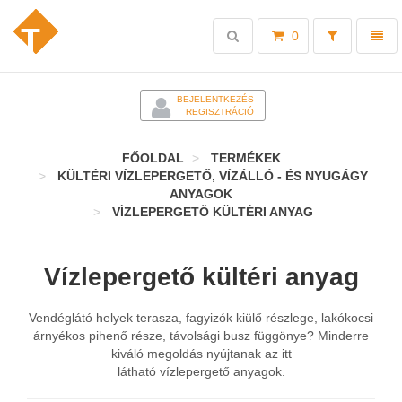
Toggle
Toggl
0
search
naviga
-
BEJELENTKEZÉS
REGISZTRÁCIÓ
FŐOLDAL
TERMÉKEK
KÜLTÉRI VÍZLEPERGETŐ, VÍZÁLLÓ - ÉS NYUGÁGY
ANYAGOK
VÍZLEPERGETŐ KÜLTÉRI ANYAG
Vízlepergető kültéri anyag
Vendéglátó helyek terasza, fagyizók kiülő részlege, lakókocsi
árnyékos pihenő része, távolsági busz függönye? Minderre
kiváló megoldás nyújtanak az itt
látható vízlepergető anyagok.