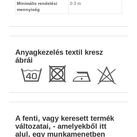
Minimális rendelési
0.3 m
mennyiség
Anyagkezelés textil kresz
ábrái
h
R
D
H
A fenti, vagy keresett termék
változatai, - amelyekből itt
alul, egy munkamenetben