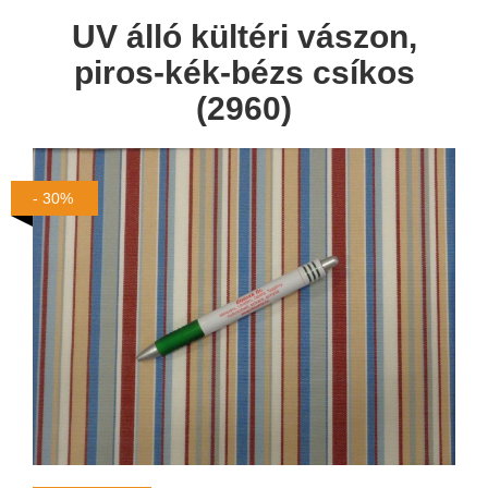
UV álló kültéri vászon,
piros-kék-bézs csíkos
(2960)
- 30%