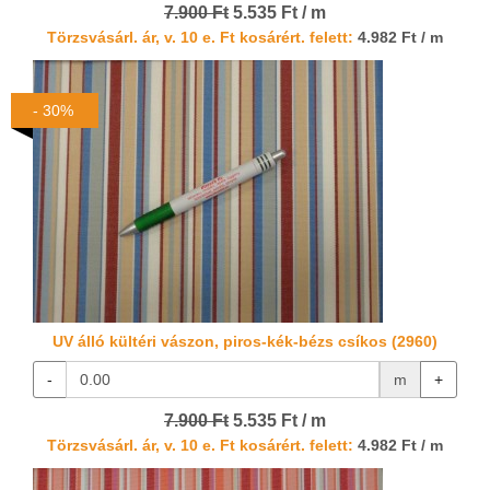
7.900 Ft
5.535 Ft / m
Törzsvásárl. ár, v. 10 e. Ft kosárért. felett:
4.982 Ft / m
- 30%
UV álló kültéri vászon, piros-kék-bézs csíkos (2960)
-
m
+
7.900 Ft
5.535 Ft / m
Törzsvásárl. ár, v. 10 e. Ft kosárért. felett:
4.982 Ft / m