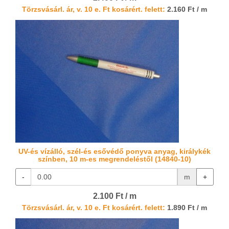
Törzsvásárl. ár, v. 10 e. Ft kosárért. felett:
2.160 Ft / m
UV-és vízálló, szél-és esővédő ponyva anyag, királykék
színben, 10 m-es megrendeléstől (14840-10)
-
m
+
2.100 Ft / m
Törzsvásárl. ár, v. 10 e. Ft kosárért. felett:
1.890 Ft / m