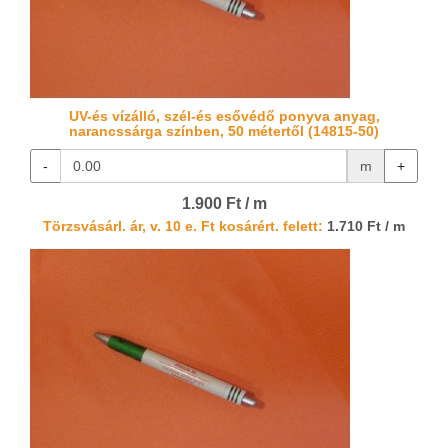
UV-és vízálló, szél-és esővédő ponyva anyag,
narancssárga színben, 50 métertől (14815-50)
-
m
+
1.900 Ft / m
Törzsvásárl. ár, v. 10 e. Ft kosárért. felett:
1.710 Ft / m