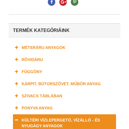
TERMÉK KATEGÓRIÁINK
MÉTERÁRU ANYAGOK
RÖVIDÁRU
FÜGGÖNY
KÁRPIT, BÚTORSZÖVET, MŰBŐR ANYAG
SZIVACS TÁBLÁBAN
PONYVA ANYAG
KÜLTÉRI VÍZLEPERGETŐ, VÍZÁLLÓ - ÉS
NYUGÁGY ANYAGOK