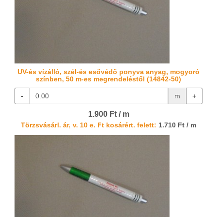
UV-és vízálló, szél-és esővédő ponyva anyag, mogyoró
színben, 50 m-es megrendeléstől (14842-50)
-
m
+
1.900 Ft / m
Törzsvásárl. ár, v. 10 e. Ft kosárért. felett:
1.710 Ft / m