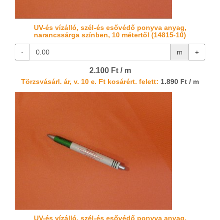
UV-és vízálló, szél-és esővédő ponyva anyag,
narancssárga színben, 10 métertől (14815-10)
-
m
+
2.100 Ft / m
Törzsvásárl. ár, v. 10 e. Ft kosárért. felett:
1.890 Ft / m
UV-és vízálló, szél-és esővédő ponyva anyag,