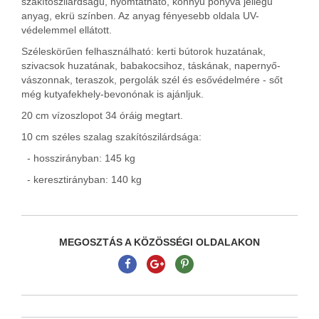
szakítószilárdságú, nyomtatható, könnyű ponyva jellegű
anyag, ekrü színben. Az anyag fényesebb oldala UV-
védelemmel ellátott.
Széleskörűen felhasználható: kerti bútorok huzatának,
szivacsok huzatának, babakocsihoz, táskának, napernyő-
vászonnak, teraszok, pergolák szél és esővédelmére - sőt
még kutyafekhely-bevonónak is ajánljuk.
20 cm vízoszlopot 34 óráig megtart.
10 cm széles szalag szakítószilárdsága:
- hosszirányban: 145 kg
- keresztirányban: 140 kg
MEGOSZTÁS A KÖZÖSSÉGI OLDALAKON