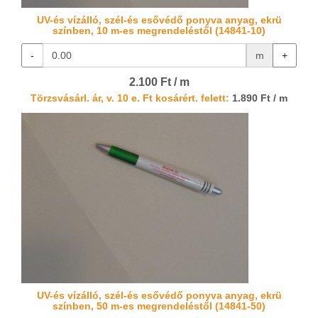
UV-és vízálló, szél-és esővédő ponyva anyag, ekrü
színben, 10 m-es megrendeléstől (14841-10)
-
m
+
2.100 Ft / m
Törzsvásárl. ár, v. 10 e. Ft kosárért. felett:
1.890 Ft / m
UV-és vízálló, szél-és esővédő ponyva anyag, ekrü
színben, 50 m-es megrendeléstől (14841-50)