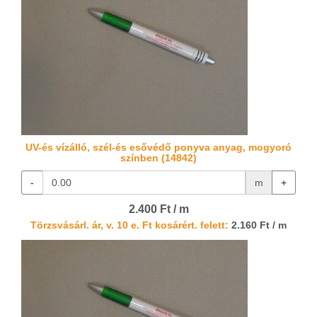
UV-és vízálló, szél-és esővédő ponyva anyag, mogyoró
színben (14842)
-
m
+
2.400 Ft / m
Törzsvásárl. ár, v. 10 e. Ft kosárért. felett:
2.160 Ft / m