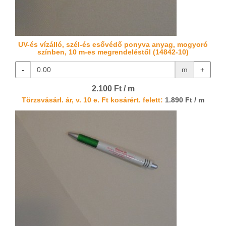
UV-és vízálló, szél-és esővédő ponyva anyag, mogyoró
színben, 10 m-es megrendeléstől (14842-10)
-
m
+
2.100 Ft / m
Törzsvásárl. ár, v. 10 e. Ft kosárért. felett:
1.890 Ft / m