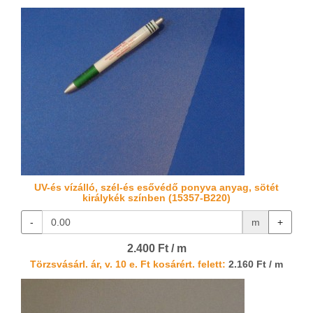
UV-és vízálló, szél-és esővédő ponyva anyag, sötét
királykék színben (15357-B220)
-
m
+
2.400 Ft / m
Törzsvásárl. ár, v. 10 e. Ft kosárért. felett:
2.160 Ft / m