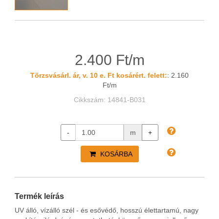
2.400 Ft/m
Törzsvásárl. ár, v. 10 e. Ft kosárért. felett:
: 2.160
Ft/m
Cikkszám: 14841-B031
-
m
+
KOSÁRBA
Termék leírás
UV álló, vízálló szél - és esővédő, hosszú élettartamú, nagy