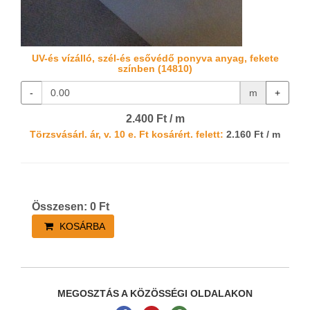
UV-és vízálló, szél-és esővédő ponyva anyag, fekete
színben (14810)
-
m
+
2.400 Ft / m
Törzsvásárl. ár, v. 10 e. Ft kosárért. felett:
2.160 Ft / m
Összesen:
0
Ft
KOSÁRBA
MEGOSZTÁS A KÖZÖSSÉGI OLDALAKON