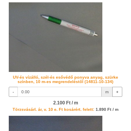
UV-és vízálló, szél-és esővédő ponyva anyag, szürke
színben, 10 m-es megrendeléstől (14811-10-134)
-
m
+
2.100 Ft / m
Törzsvásárl. ár, v. 10 e. Ft kosárért. felett:
1.890 Ft / m