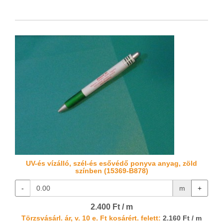
UV-és vízálló, szél-és esővédő ponyva anyag, zöld
színben (15369-B878)
-
m
+
2.400 Ft / m
Törzsvásárl. ár, v. 10 e. Ft kosárért. felett:
2.160 Ft / m