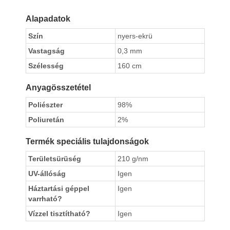
Alapadatok
Szín
nyers-ekrü
Vastagság
0,3 mm
Szélesség
160 cm
Anyagösszetétel
Poliészter
98%
Poliuretán
2%
Termék speciális tulajdonságok
Területsürüség
210 g/nm
UV-állóság
Igen
Háztartási géppel
Igen
varrható?
Vízzel tisztítható?
Igen