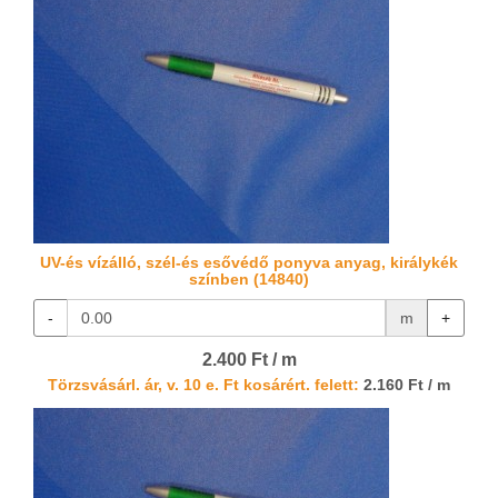
UV-és vízálló, szél-és esővédő ponyva anyag, királykék
színben (14840)
-
m
+
2.400 Ft / m
Törzsvásárl. ár, v. 10 e. Ft kosárért. felett:
2.160 Ft / m