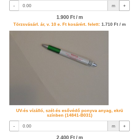
-
m
+
1.900 Ft / m
Törzsvásárl. ár, v. 10 e. Ft kosárért. felett:
1.710 Ft / m
UV-és vízálló, szél-és esővédő ponyva anyag, ekrü
színben (14841-B031)
-
m
+
2.400 Ft / m