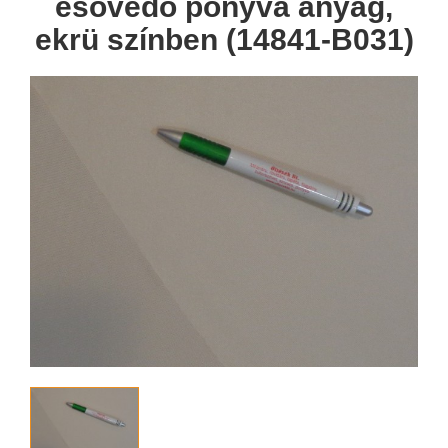
esővédő ponyva anyag,
ekrü színben (14841-B031)