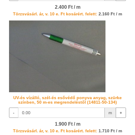
2.400 Ft / m
Törzsvásárl. ár, v. 10 e. Ft kosárért. felett:
2.160 Ft / m
UV-és vízálló, szél-és esővédő ponyva anyag, szürke
színben, 50 m-es megrendeléstől (14811-50-134)
-
m
+
1.900 Ft / m
Törzsvásárl. ár, v. 10 e. Ft kosárért. felett:
1.710 Ft / m