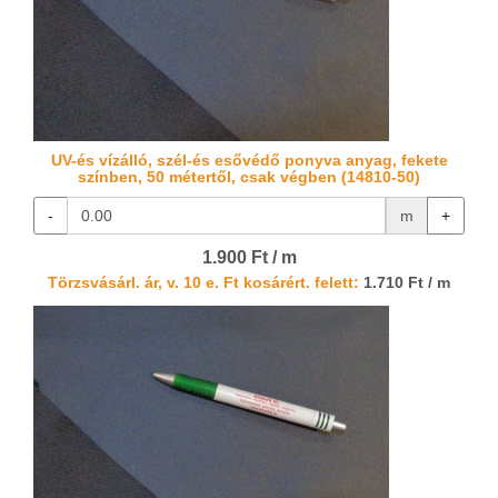
UV-és vízálló, szél-és esővédő ponyva anyag, fekete
színben, 50 métertől, csak végben (14810-50)
-
m
+
1.900 Ft / m
Törzsvásárl. ár, v. 10 e. Ft kosárért. felett:
1.710 Ft / m