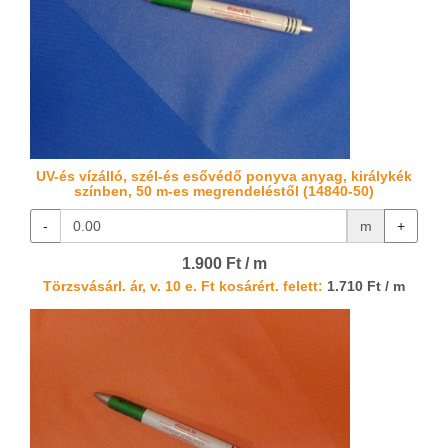
UV-és vízálló, szél-és esővédő ponyva anyag, királykék
színben, 50 m-es megrendeléstől (14840-50)
-
m
+
1.900 Ft / m
Törzsvásárl. ár, v. 10 e. Ft kosárért. felett:
1.710 Ft / m