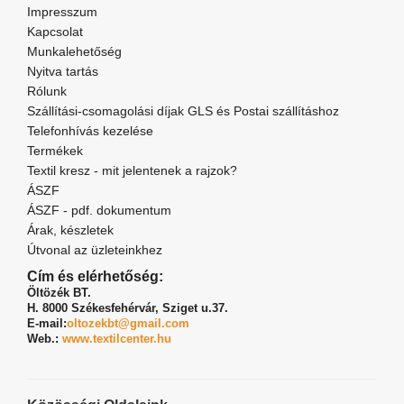
Impresszum
Kapcsolat
Munkalehetőség
Nyitva tartás
Rólunk
Szállítási-csomagolási díjak GLS és Postai szállításhoz
Telefonhívás kezelése
Termékek
Textil kresz - mit jelentenek a rajzok?
ÁSZF
ÁSZF - pdf. dokumentum
Árak, készletek
Útvonal az üzleteinkhez
Cím és elérhetőség:
Öltözék BT.
H. 8000 Székesfehérvár,
Sziget u.37.
E-mail:
oltozekbt@gmail.com
Web.:
www.textilcenter.hu