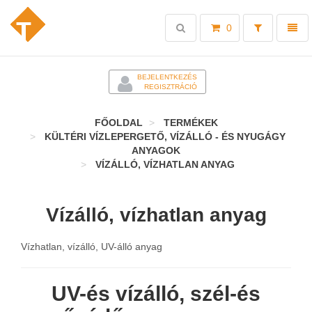
Toggle
Toggl
0
search
naviga
-
BEJELENTKEZÉS
REGISZTRÁCIÓ
FŐOLDAL
TERMÉKEK
KÜLTÉRI VÍZLEPERGETŐ, VÍZÁLLÓ - ÉS NYUGÁGY
ANYAGOK
VÍZÁLLÓ, VÍZHATLAN ANYAG
Vízálló, vízhatlan anyag
Vízhatlan, vízálló, UV-álló anyag
UV-és vízálló, szél-és