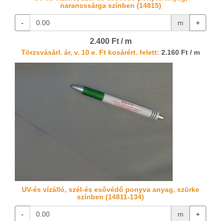
narancssárga színben (14815)
-
m
+
2.400 Ft / m
Törzsvásárl. ár, v. 10 e. Ft kosárért. felett:
2.160 Ft / m
UV-és vízálló, szél-és esővédő ponyva anyag, szürke
színben (14811-134)
-
m
+