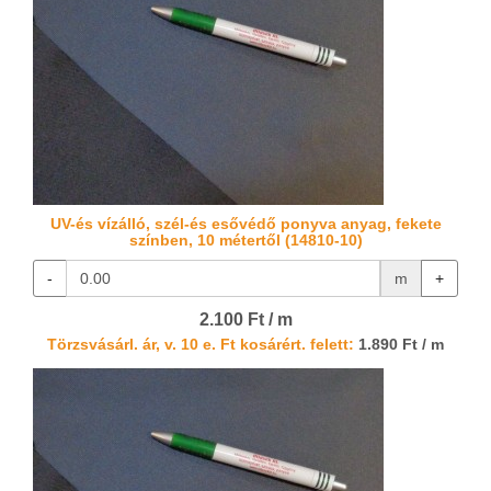
UV-és vízálló, szél-és esővédő ponyva anyag, fekete
színben, 10 métertől (14810-10)
-
m
+
2.100 Ft / m
Törzsvásárl. ár, v. 10 e. Ft kosárért. felett:
1.890 Ft / m