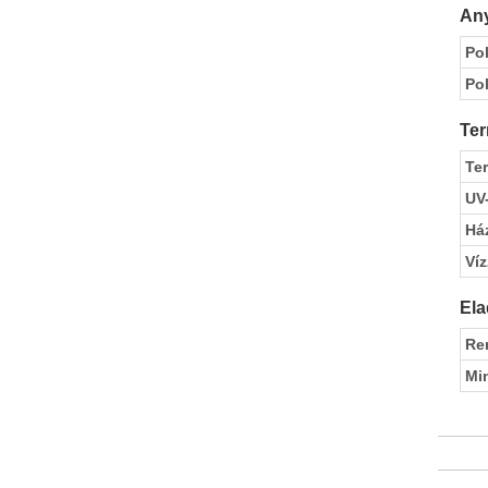
Any
Pol
Pol
Ter
Te
UV
Ház
Víz
Ela
Re
Mi