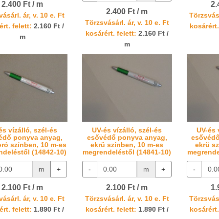
2.400 Ft / m
2.
2.400 Ft / m
ásárl. ár, v. 10 e. Ft
Törzsvásá
Törzsvásárl. ár, v. 10 e. Ft
rt. felett:
2.160 Ft /
kosárért.
kosárért. felett:
2.160 Ft /
m
m
és vízálló, szél-és
UV-és vízálló, szél-és
UV-és v
édő ponyva anyag,
esővédő ponyva anyag,
esővédő
ró színben, 10 m-es
ekrü színben, 10 m-es
ekrü s
deléstől (14842-10)
megrendeléstől (14841-10)
megrende
m
+
-
m
+
-
2.100 Ft / m
2.100 Ft / m
1.
ásárl. ár, v. 10 e. Ft
Törzsvásárl. ár, v. 10 e. Ft
Törzsvásá
rt. felett:
1.890 Ft /
kosárért. felett:
1.890 Ft /
kosárért.