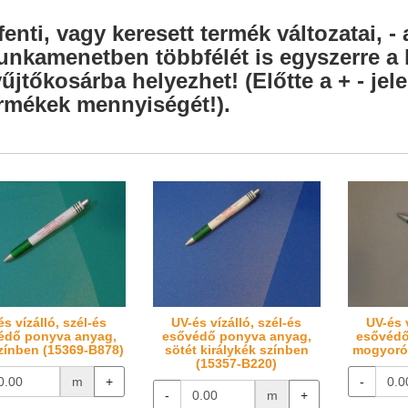
fenti, vagy keresett termék változatai, - 
nkamenetben többfélét is egyszerre a l
űjtőkosárba helyezhet! (Előtte a + - je
rmékek mennyiségét!).
és vízálló, szél-és
UV-és vízálló, szél-és
UV-és v
édő ponyva anyag,
esővédő ponyva anyag,
esővédő
zínben (15369-B878)
sötét királykék színben
mogyoró 
(15357-B220)
m
+
-
-
m
+