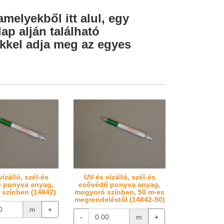
amelyekből itt alul, egy
ap alján található
lekkel adja meg az egyes
ízálló, szél-és
UV-és vízálló, szél-és
 ponyva anyag,
esővédő ponyva anyag,
színben (14842)
mogyoró színben, 50 m-es
megrendeléstől (14842-50)
m
+
-
m
+