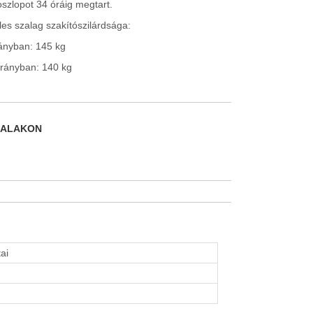
szlopot 34 óráig megtart.
es szalag szakítószilárdsága:
ányban: 145 kg
irányban: 140 kg
DALAKON
ai