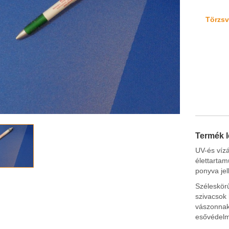
Törzsvá
Termék l
UV-és vízá
élettartam
ponyva jel
Széleskörű
szivacsok
vászonnak,
esővédelm