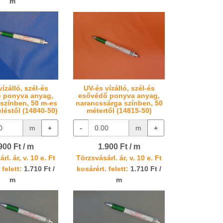
m
ízálló, szél-és
UV-és vízálló, szél-és
 ponyva anyag,
esővédő ponyva anyag,
 színben, 50 m-es
narancssárga színben, 50
léstől (14840-50)
métertől (14815-50)
m
+
-
m
+
900 Ft / m
1.900 Ft / m
rl. ár, v. 10 e. Ft
Törzsvásárl. ár, v. 10 e. Ft
 felett:
1.710 Ft /
kosárért. felett:
1.710 Ft /
m
m