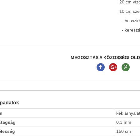
20 cm vízo
10 cm szél
- hosszir
- kereszt
MEGOSZTÁS A KÖZÖSSÉGI OL
apadatok
ín
kék árnyalat
stagság
0,3 mm
élesség
160 cm