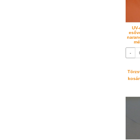
UV-
esőv
naran
mé
-
Törzsv
kosáré