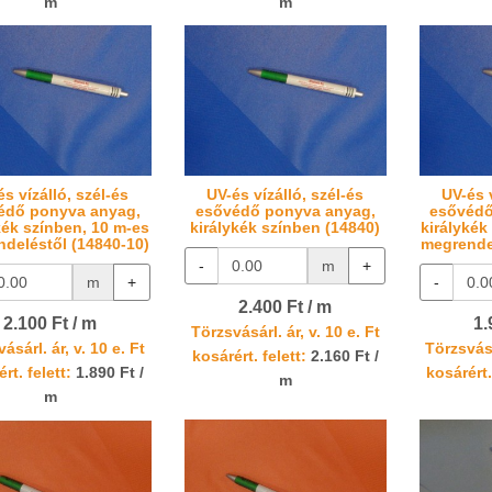
m
m
és vízálló, szél-és
UV-és vízálló, szél-és
UV-és v
édő ponyva anyag,
esővédő ponyva anyag,
esővédő
kék színben, 10 m-es
királykék színben (14840)
királykék
deléstől (14840-10)
megrende
-
m
+
m
+
-
2.400 Ft / m
2.100 Ft / m
1.
Törzsvásárl. ár, v. 10 e. Ft
ásárl. ár, v. 10 e. Ft
Törzsvásá
kosárért. felett:
2.160 Ft /
rt. felett:
1.890 Ft /
kosárért.
m
m