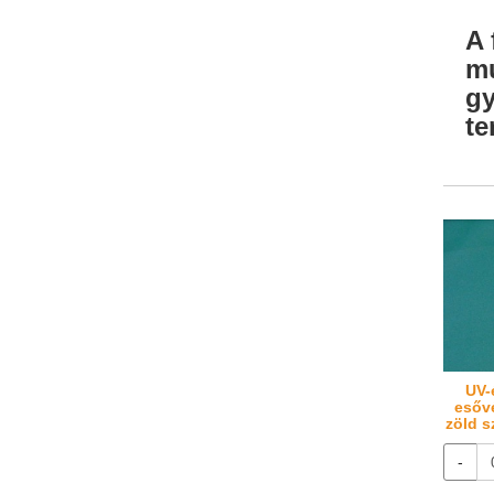
A 
mu
gy
te
UV-
esőv
zöld s
-