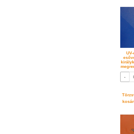
UV-
esőv
király
megren
-
Törzsv
kosáré