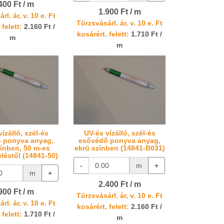
400 Ft / m
1.900 Ft / m
rl. ár, v. 10 e. Ft
Törzsvásárl. ár, v. 10 e. Ft
 felett:
2.160 Ft /
kosárért. felett:
1.710 Ft /
m
m
ízálló, szél-és
UV-és vízálló, szél-és
 ponyva anyag,
esővédő ponyva anyag,
zínben, 50 m-es
ekrü színben (14841-B031)
léstől (14841-50)
-
m
+
m
+
2.400 Ft / m
900 Ft / m
Törzsvásárl. ár, v. 10 e. Ft
rl. ár, v. 10 e. Ft
kosárért. felett:
2.160 Ft /
 felett:
1.710 Ft /
m