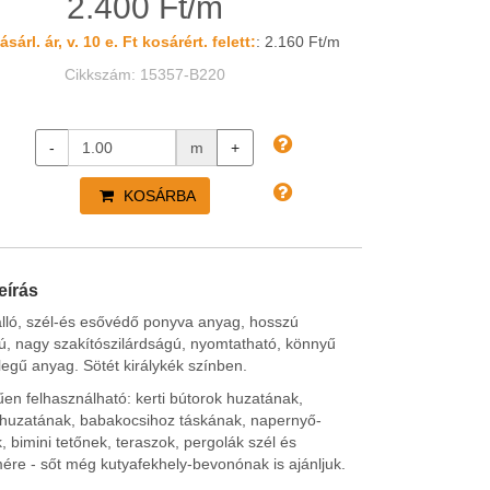
2.400 Ft/m
sárl. ár, v. 10 e. Ft kosárért. felett:
: 2.160 Ft/m
Cikkszám: 15357-B220
-
m
+
KOSÁRBA
eírás
lló, szél-és esővédő ponyva anyag, hosszú
ú, nagy szakítószilárdságú, nyomtatható, könnyű
legű anyag. Sötét királykék színben.
en felhasználható: kerti bútorok huzatának,
 huzatának, babakocsihoz táskának, napernyő-
 bimini tetőnek, teraszok, pergolák szél és
ére - sőt még kutyafekhely-bevonónak is ajánljuk.