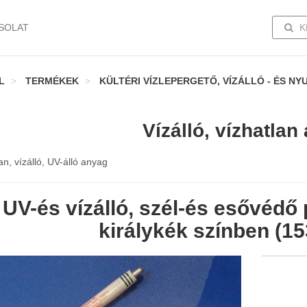
TOGG
SOLAT
K
L
TERMÉKEK
KÜLTÉRI VÍZLEPERGETŐ, VÍZÁLLÓ - ÉS N
Vízálló, vízhatlan
an, vízálló, UV-álló anyag
UV-és vízálló, szél-és esővédő
királykék színben (1