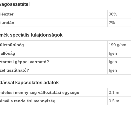
agösszetétel
iészter
98%
iuretán
2%
mék speciális tulajdonságok
rületsürüség
190 g/nm
-állóság
Igen
tartási géppel varrható?
Igen
zel tisztítható?
Igen
dással kapcsolatos adatok
ndelési mennyiség változtatási egysége
0.1 m
nimális rendelési mennyiség
0.5 m