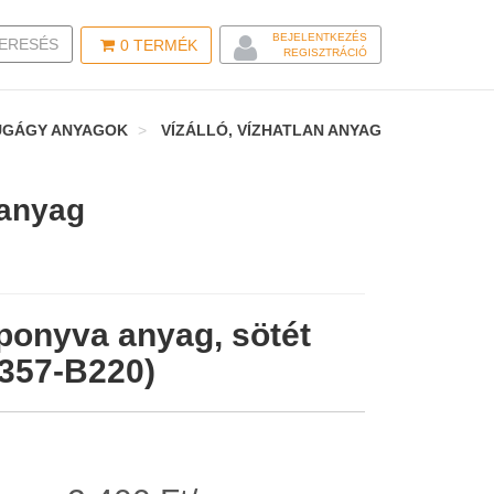
BEJELENTKEZÉS
LE SEARCH
ERESÉS
0
TERMÉK
REGISZTRÁCIÓ
YUGÁGY ANYAGOK
VÍZÁLLÓ, VÍZHATLAN ANYAG
 anyag
 ponyva anyag, sötét
5357-B220)