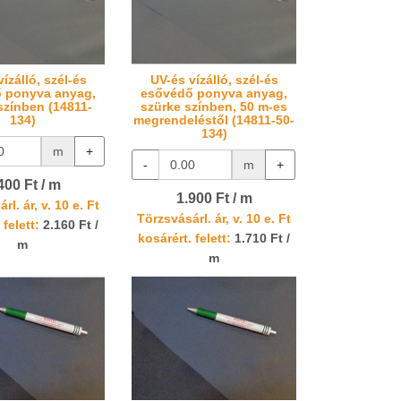
ízálló, szél-és
UV-és vízálló, szél-és
 ponyva anyag,
esővédő ponyva anyag,
színben (14811-
szürke színben, 50 m-es
134)
megrendeléstől (14811-50-
134)
m
+
-
m
+
400 Ft / m
1.900 Ft / m
rl. ár, v. 10 e. Ft
Törzsvásárl. ár, v. 10 e. Ft
 felett:
2.160 Ft /
kosárért. felett:
1.710 Ft /
m
m