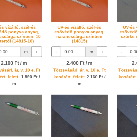
és vízálló, szél-és
UV-és vízálló, szél-és
UV-és v
édő ponyva anyag,
esővédő ponyva anyag,
esővédő
cssárga színben, 10
narancssárga színben
szürke 
tertől (14815-10)
(14815)
m
+
-
m
+
-
2.100 Ft / m
2.400 Ft / m
2.
ásárl. ár, v. 10 e. Ft
Törzsvásárl. ár, v. 10 e. Ft
Törzsvásá
rt. felett:
1.890 Ft /
kosárért. felett:
2.160 Ft /
kosárért.
m
m