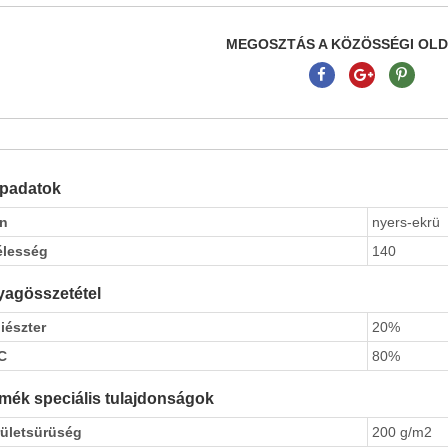
MEGOSZTÁS A KÖZÖSSÉGI OL
apadatok
ín
nyers-ekrü
élesség
140
agösszetétel
iészter
20%
C
80%
mék speciális tulajdonságok
rületsürüség
200 g/m2