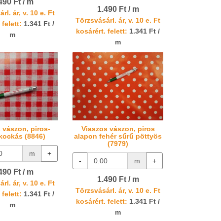
490 Ft / m
1.490 Ft / m
rl. ár, v. 10 e. Ft
Törzsvásárl. ár, v. 10 e. Ft
 felett:
1.341 Ft /
kosárért. felett:
1.341 Ft /
m
m
 vászon, piros-
Viaszos vászon, piros
 kockás (8846)
alapon fehér sűrű pöttyös
(7979)
m
+
-
m
+
490 Ft / m
1.490 Ft / m
rl. ár, v. 10 e. Ft
Törzsvásárl. ár, v. 10 e. Ft
 felett:
1.341 Ft /
kosárért. felett:
1.341 Ft /
m
m