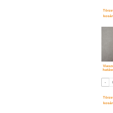
Törzsv
kosáré
Viasz
hatás
-
Törzsv
kosáré