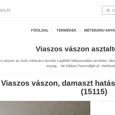
TOGG
SOLAT
K
FŐOLDAL
TERMÉKEK
MÉTERÁRU ANY
Viaszos vászon asztalt
s vászon az örök méteráru termék.Legfőbb felhasználási területei: iskol
anyag, - de többen használják pl. etetőszé
Viaszos vászon, damaszt hatású
(15115)