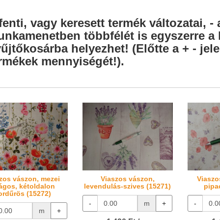
fenti, vagy keresett termék változatai, - 
nkamenetben többfélét is egyszerre a l
űjtőkosárba helyezhet! (Előtte a + - je
rmékek mennyiségét!).
zos vászon, mezei
Viaszos vászon,
Viaszo
rágos, kétoldalon
levendulás-szives (15271)
pipa
ordűrös (15272)
-
m
+
-
m
+