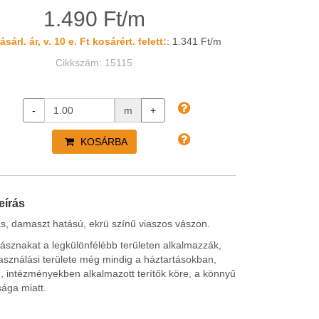
1.490 Ft/m
sárl. ár, v. 10 e. Ft kosárért. felett:
: 1.341 Ft/m
Cikkszám: 15115
-
m
+
KOSÁRBA
eírás
s, damaszt hatású, ekrü színű viaszos vászon.
ásznakat a legkülönfélébb területen alkalmazzák,
asználási területe még mindig a háztartásokban,
, intézményekben alkalmazott terítők köre, a könnyű
sága miatt.