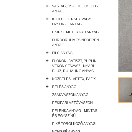
VASTAG, ŐSZI, TÉLI MELEG
ANYAG
KÖTÖTT JERSEY VAGY
DZSÖRZÉ ANYAG
CSIPKE MÉTERÁRU ANYAG
FÜRDŐRUHA ÉS NEOPRÉN
ANYAG
FILC ANYAG
FLOKON, BATISZT, PUPLIN,
VÉKONY TAVASZI, NYÁRI
BLÚZ, RUHA, ING ANYAG
KÖZBÉLÉS -VETEX, PAFIX
BÉLÉS ANYAG
ZSÁKVÁSZON ANYAG
PÉKIPARI VETŐVÁSZON
PELENKA ANYAG - MINTÁS
ÉS EGYSZÍNŰ
PIKÉ TÖRÖLKÖZŐ ANYAG
KONGRÉ ANYAG