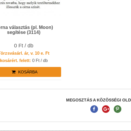
rna választás (pl. Moon)
segítése (3114)
0 Ft / db
örzsvásárl. ár, v. 10 e. Ft
kosárért. felett:
0 Ft / db
KOSÁRBA
MEGOSZTÁS A KÖZÖSSÉGI OL