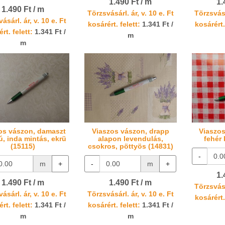
1.490 Ft / m
1.
1.490 Ft / m
Törzsvásárl. ár, v. 10 e. Ft
Törzsvásá
ásárl. ár, v. 10 e. Ft
kosárért. felett:
1.341 Ft /
kosárért.
rt. felett:
1.341 Ft /
m
m
os vászon, damaszt
Viaszos vászon, drapp
Viaszos
ú, inda mintás, ekrü
alapon levendulás,
fehér
(15115)
csokros, pöttyös (14831)
-
m
+
-
m
+
1.
1.490 Ft / m
1.490 Ft / m
Törzsvásá
ásárl. ár, v. 10 e. Ft
Törzsvásárl. ár, v. 10 e. Ft
kosárért.
rt. felett:
1.341 Ft /
kosárért. felett:
1.341 Ft /
m
m