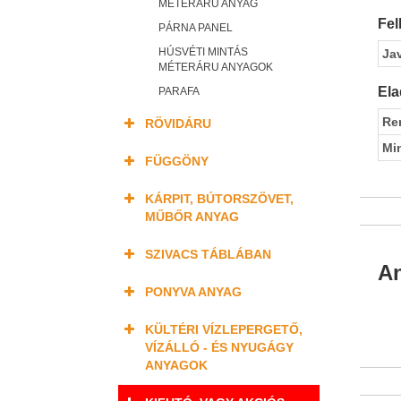
MÉTERÁRU ANYAG
Fel
PÁRNA PANEL
HÚSVÉTI MINTÁS
Ja
MÉTERÁRU ANYAGOK
Ela
PARAFA
Re
RÖVIDÁRU
Mi
FÜGGÖNY
KÁRPIT, BÚTORSZÖVET,
MŰBŐR ANYAG
SZIVACS TÁBLÁBAN
An
PONYVA ANYAG
KÜLTÉRI VÍZLEPERGETŐ,
VÍZÁLLÓ - ÉS NYUGÁGY
ANYAGOK