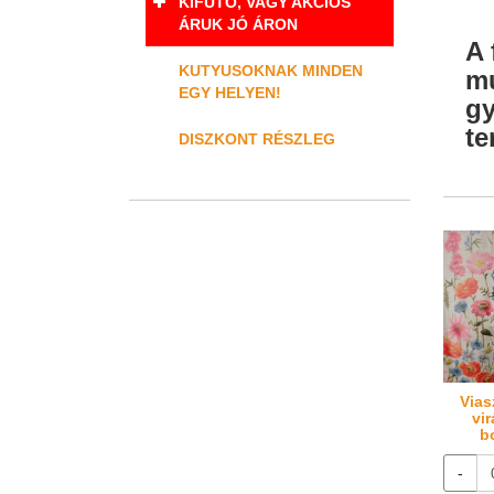
KIFUTÓ, VAGY AKCIÓS
ÁRUK JÓ ÁRON
A 
KUTYUSOKNAK MINDEN
mu
EGY HELYEN!
gy
te
DISZKONT RÉSZLEG
Vias
vi
b
-