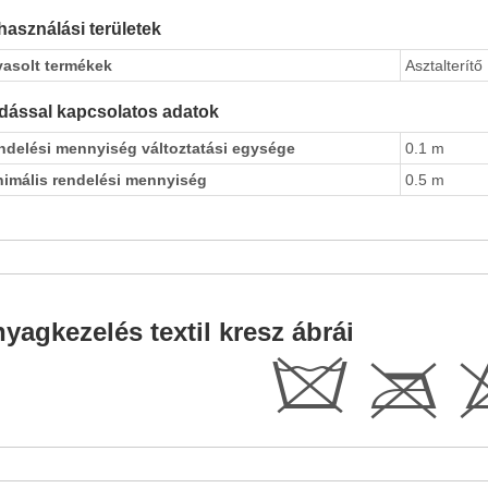
használási területek
vasolt termékek
Asztalterítő
dással kapcsolatos adatok
ndelési mennyiség változtatási egysége
0.1 m
nimális rendelési mennyiség
0.5 m
yagkezelés textil kresz ábrái
d
C