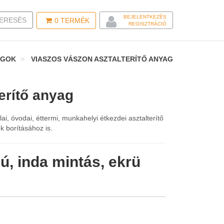
BEJELENTKEZÉS
LE SEARCH
ERESÉS
0
TERMÉK
REGISZTRÁCIÓ
AGOK
VIASZOS VÁSZON ASZTALTERÍTŐ ANYAG
erítő anyag
ai, óvodai, éttermi, munkahelyi étkezdei asztalterítő
k borításához is.
, inda mintás, ekrü