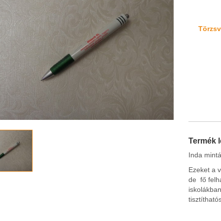
Törzsvá
Termék l
Inda mintá
Ezeket a v
de fő felh
iskolákban
tisztítható