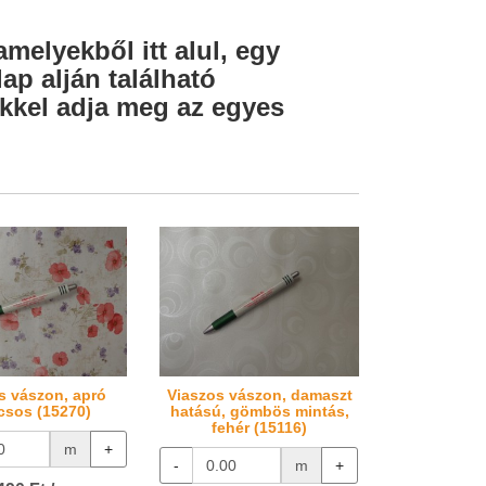
amelyekből itt alul, egy
ap alján található
lekkel adja meg az egyes
s vászon, apró
Viaszos vászon, damaszt
csos (15270)
hatású, gömbös mintás,
fehér (15116)
m
+
-
m
+