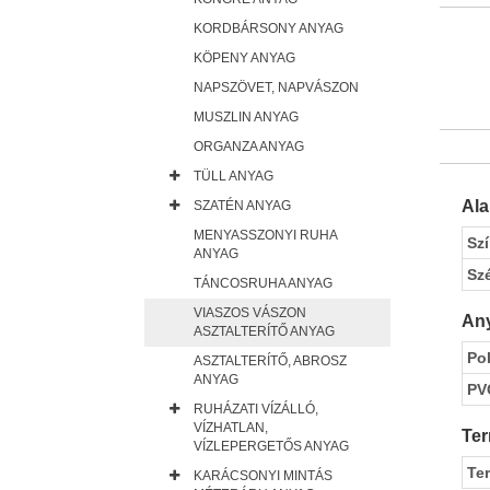
KORDBÁRSONY ANYAG
KÖPENY ANYAG
NAPSZÖVET, NAPVÁSZON
MUSZLIN ANYAG
ORGANZA ANYAG
TÜLL ANYAG
Al
SZATÉN ANYAG
MENYASSZONYI RUHA
Sz
ANYAG
Sz
TÁNCOSRUHA ANYAG
VIASZOS VÁSZON
Any
ASZTALTERÍTŐ ANYAG
Pol
ASZTALTERÍTŐ, ABROSZ
ANYAG
PV
RUHÁZATI VÍZÁLLÓ,
VÍZHATLAN,
Ter
VÍZLEPERGETŐS ANYAG
Te
KARÁCSONYI MINTÁS