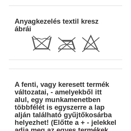
Anyagkezelés textil kresz
ábrái
d
C
H
A fenti, vagy keresett termék
változatai, - amelyekből itt
alul, egy munkamenetben
többfélét is egyszerre a lap
alján található gyűjtőkosárba
helyezhet! (Előtte a + - jelekkel
adja meg az egyes termékek