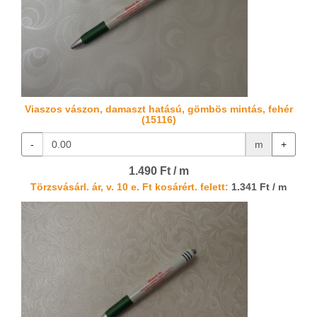
Viaszos vászon, damaszt hatású, gömbös mintás, fehér
(15116)
-
m
+
1.490 Ft / m
Törzsvásárl. ár, v. 10 e. Ft kosárért. felett:
1.341 Ft / m