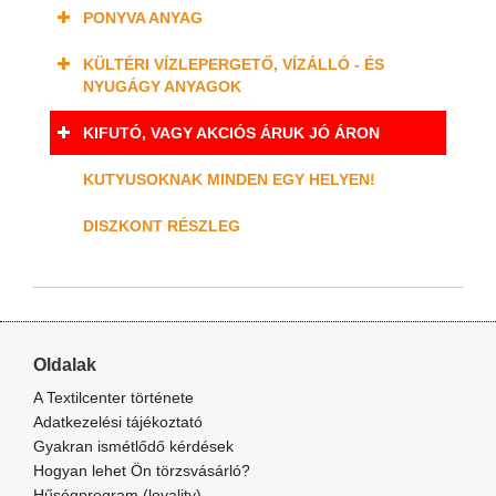
PONYVA ANYAG
KÜLTÉRI VÍZLEPERGETŐ, VÍZÁLLÓ - ÉS
NYUGÁGY ANYAGOK
KIFUTÓ, VAGY AKCIÓS ÁRUK JÓ ÁRON
KUTYUSOKNAK MINDEN EGY HELYEN!
DISZKONT RÉSZLEG
Oldalak
A Textilcenter története
Adatkezelési tájékoztató
Gyakran ismétlődő kérdések
Hogyan lehet Ön törzsvásárló?
Hűségprogram (loyality)