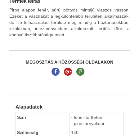
Termék leírás
Piros alapon fehér, sűrű pöttyös mintájú viaszos vászon.
Ezeket a vásznakat a legkülönfélébb területen alkalmazzák,
de fő felhasználási területe még mindig a háztartásokban,
iskolákban, intézményekben alkalmazott terítők köre, a
könnyű tisztíthatósága miatt.
MEGOSZTÁS A KÖZÖSSÉGI OLDALAKON
Alapadatok
Szín
- fehér-törtfehér
- piros árnyalatai
Szélesség
140