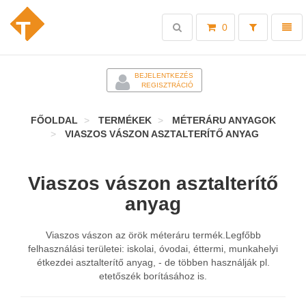
Toggle
Toggl
0
search
naviga
-
BEJELENTKEZÉS
REGISZTRÁCIÓ
FŐOLDAL
TERMÉKEK
MÉTERÁRU ANYAGOK
VIASZOS VÁSZON ASZTALTERÍTŐ ANYAG
Viaszos vászon asztalterítő
anyag
Viaszos vászon az örök méteráru termék.Legfőbb
felhasználási területei: iskolai, óvodai, éttermi, munkahelyi
étkezdei asztalterítő anyag, - de többen használják pl.
etetőszék borításához is.