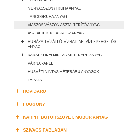
SZATÉN ANYAG
MENYASSZONYI RUHA ANYAG
TÁNCOSRUHA ANYAG
VIASZOS VÁSZON ASZTALTERÍTŐ ANYAG
ASZTALTERÍTŐ, ABROSZ ANYAG
RUHÁZATI VÍZÁLLÓ, VÍZHATLAN, VÍZLEPERGETŐS
ANYAG
KARÁCSONYI MINTÁS MÉTERÁRU ANYAG
PÁRNA PANEL
HÚSVÉTI MINTÁS MÉTERÁRU ANYAGOK
PARAFA
RÖVIDÁRU
FÜGGÖNY
KÁRPIT, BÚTORSZÖVET, MŰBŐR ANYAG
SZIVACS TÁBLÁBAN