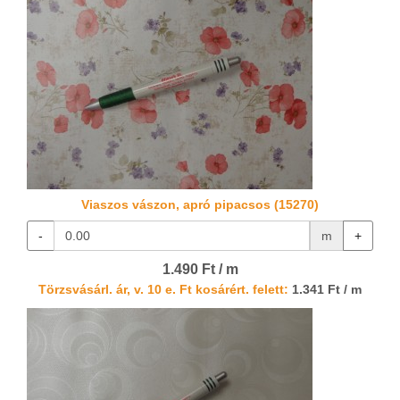
Viaszos vászon, apró pipacsos (15270)
-
m
+
1.490 Ft / m
Törzsvásárl. ár, v. 10 e. Ft kosárért. felett:
1.341 Ft / m