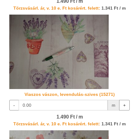
1.490 Ft / m
Törzsvásárl. ár, v. 10 e. Ft kosárért. felett:
1.341 Ft / m
Viaszos vászon, levendulás-szives (15271)
-
m
+
1.490 Ft / m
Törzsvásárl. ár, v. 10 e. Ft kosárért. felett:
1.341 Ft / m