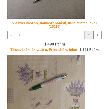
Viaszos vászon, damaszt hatású, inda mintás, ekrü
(15115)
-
m
+
1.490 Ft / m
Törzsvásárl. ár, v. 10 e. Ft kosárért. felett:
1.341 Ft / m