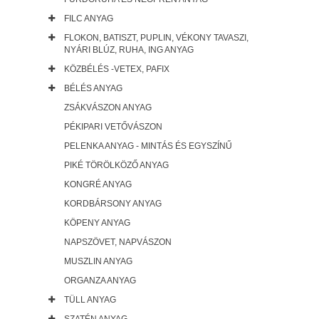
FILC ANYAG
FLOKON, BATISZT, PUPLIN, VÉKONY TAVASZI,
NYÁRI BLÚZ, RUHA, ING ANYAG
KÖZBÉLÉS -VETEX, PAFIX
BÉLÉS ANYAG
ZSÁKVÁSZON ANYAG
PÉKIPARI VETŐVÁSZON
PELENKA ANYAG - MINTÁS ÉS EGYSZÍNŰ
PIKÉ TÖRÖLKÖZŐ ANYAG
KONGRÉ ANYAG
KORDBÁRSONY ANYAG
KÖPENY ANYAG
NAPSZÖVET, NAPVÁSZON
MUSZLIN ANYAG
ORGANZA ANYAG
TÜLL ANYAG