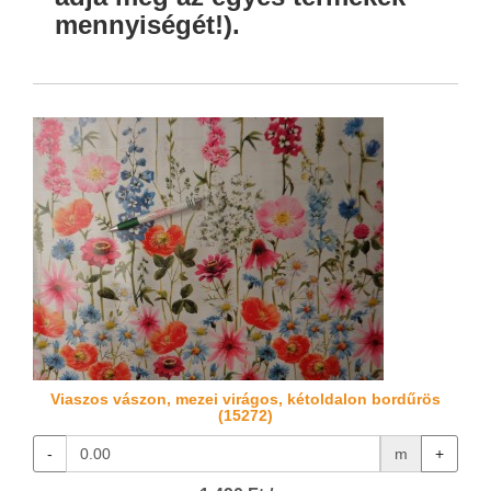
mennyiségét!).
Viaszos vászon, mezei virágos, kétoldalon bordűrös
(15272)
-
m
+