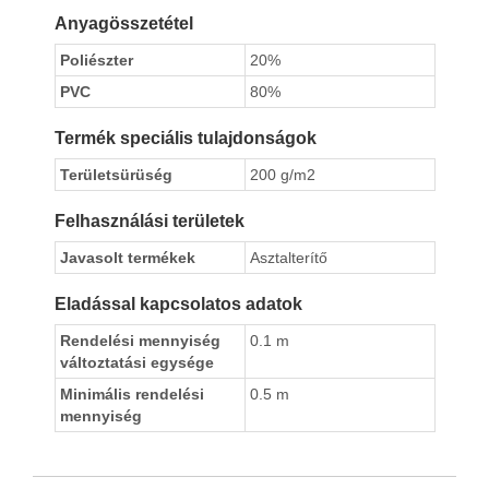
Anyagösszetétel
Poliészter
20%
PVC
80%
Termék speciális tulajdonságok
Területsürüség
200 g/m2
Felhasználási területek
Javasolt termékek
Asztalterítő
Eladással kapcsolatos adatok
Rendelési mennyiség
0.1 m
változtatási egysége
Minimális rendelési
0.5 m
mennyiség