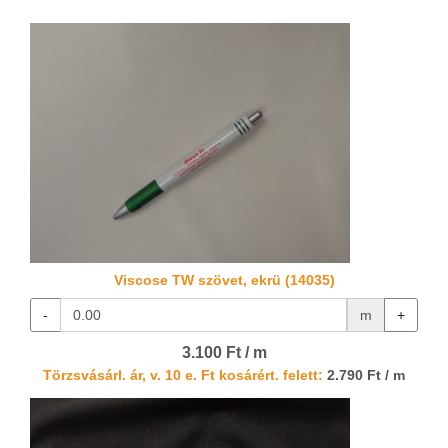
Viscose TW szövet, ekrü (14035)
-
m
+
3.100 Ft / m
Törzsvásárl. ár, v. 10 e. Ft kosárért. felett:
2.790 Ft / m