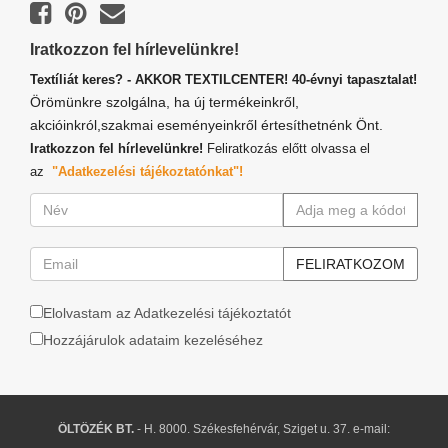
Iratkozzon fel hírlevelünkre!
Textíliát keres? - AKKOR TEXTILCENTER! 40-évnyi tapasztalat!
Örömünkre szolgálna, ha új termékeinkről,
akcióinkról,szakmai eseményeinkről értesíthetnénk Önt.
Iratkozzon fel hírlevelünkre!
Feliratkozás előtt olvassa el
az
"Adatkezelési tájékoztatónkat"!
Elolvastam az Adatkezelési tájékoztatót
Hozzájárulok adataim kezeléséhez
ÖLTÖZÉK BT.
- H. 8000. Székesfehérvár, Sziget u. 37. e-mail: