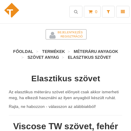
Toggle
Toggl
0
search
naviga
-
BEJELENTKEZÉS
REGISZTRÁCIÓ
FŐOLDAL
TERMÉKEK
MÉTERÁRU ANYAGOK
SZÖVET ANYAG
ELASZTIKUS SZÖVET
Elasztikus szövet
Az elasztikus méteráru szövet előnyeit csak akkor ismerheti
meg, ha elkezdi használni az ilyen anyagból készült ruhát.
Rajta, ne habozzon - válasszon az alábbiakból!
Viscose TW szövet, fehér