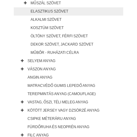
MŰSZÁL SZÖVET
ELASZTIKUS SZÖVET
ALKALMI SZÖVET
KOSZTÜM SZÖVET
ÖLTÖNY SZÖVET, FÉRFI SZÖVET
DEKOR SZÖVET, JACKARD SZÖVET
MŰBŐR - RUHÁZATI CÉLRA
SELYEM ANYAG
VÁSZON ANYAG
ANGIN ANYAG
MATRACVÉDŐ GUMIS LEPEDŐ ANYAG
TEREPMINTÁS ANYAG (CAMOUFLAGE)
VASTAG, ŐSZI, TÉLI MELEG ANYAG
KÖTÖTT JERSEY VAGY DZSÖRZÉ ANYAG
CSIPKE MÉTERÁRU ANYAG
FÜRDŐRUHA ÉS NEOPRÉN ANYAG
FILC ANYAG