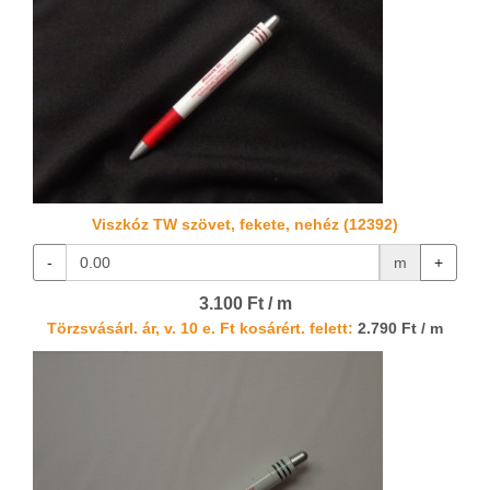
Viszkóz TW szövet, fekete, nehéz (12392)
-
m
+
3.100 Ft / m
Törzsvásárl. ár, v. 10 e. Ft kosárért. felett:
2.790 Ft / m