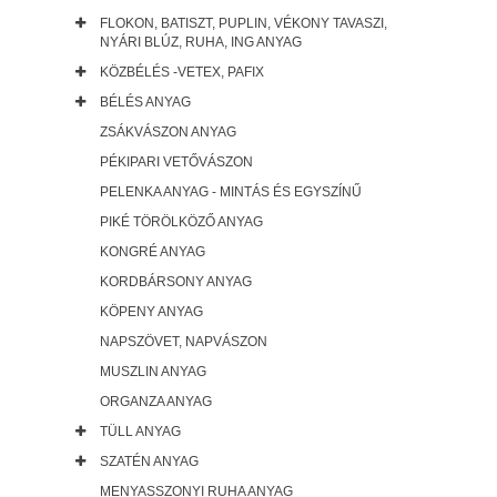
FLOKON, BATISZT, PUPLIN, VÉKONY TAVASZI,
NYÁRI BLÚZ, RUHA, ING ANYAG
KÖZBÉLÉS -VETEX, PAFIX
BÉLÉS ANYAG
ZSÁKVÁSZON ANYAG
PÉKIPARI VETŐVÁSZON
PELENKA ANYAG - MINTÁS ÉS EGYSZÍNŰ
PIKÉ TÖRÖLKÖZŐ ANYAG
KONGRÉ ANYAG
KORDBÁRSONY ANYAG
KÖPENY ANYAG
NAPSZÖVET, NAPVÁSZON
MUSZLIN ANYAG
ORGANZA ANYAG
TÜLL ANYAG
SZATÉN ANYAG
MENYASSZONYI RUHA ANYAG