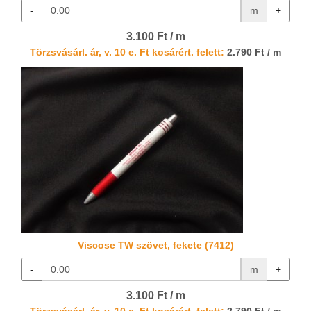
-
m
+
3.100 Ft / m
Törzsvásárl. ár, v. 10 e. Ft kosárért. felett:
2.790 Ft / m
Viscose TW szövet, fekete (7412)
-
m
+
3.100 Ft / m