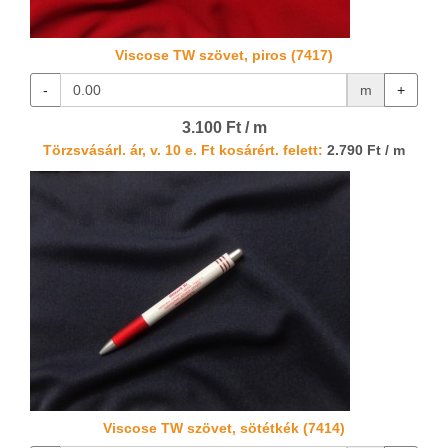
Viscose TW szövet, piros (7417)
-
m
+
3.100 Ft / m
Törzsvásárl. ár, v. 10 e. Ft kosárért. felett:
2.790 Ft / m
Viscose TW szövet, sötétkék (7414)