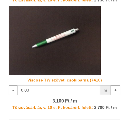
Törzsvásárl. ár, v. 10 e. Ft kosárért. felett:
2.790 Ft / m
Viscose TW szövet, csokibarna (7410)
-
m
+
3.100 Ft / m
Törzsvásárl. ár, v. 10 e. Ft kosárért. felett:
2.790 Ft / m