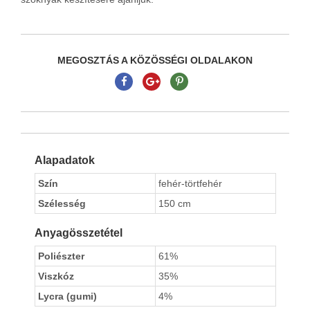
MEGOSZTÁS A KÖZÖSSÉGI OLDALAKON
Alapadatok
Szín
fehér-törtfehér
Szélesség
150 cm
Anyagösszetétel
Poliészter
61%
Viszkóz
35%
Lycra (gumi)
4%