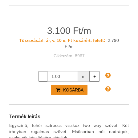
3.100 Ft/m
Törzsvásárl. ár, v. 10 e. Ft kosárért. felett:
: 2.790
Ft/m
Cikkszám: 8967
-
m
+
KOSÁRBA
Termék leírás
Egyszínű, fehér sztreccs viszkóz two way szövet. Két
irányban rugalmas szövet. Elsősorban női nadrágok,
szoknyák készítésére ajánljuk.