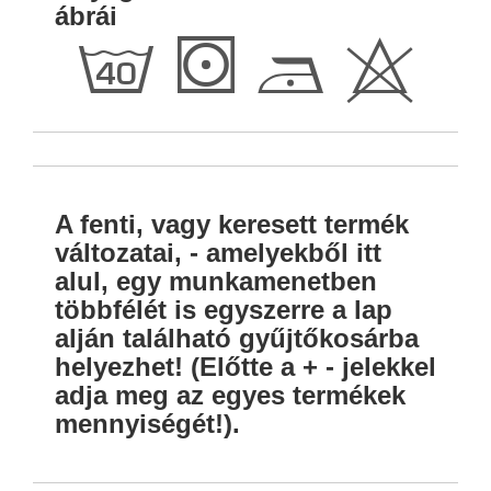
ábrái
h
S
D
H
A fenti, vagy keresett termék
változatai, - amelyekből itt
alul, egy munkamenetben
többfélét is egyszerre a lap
alján található gyűjtőkosárba
helyezhet! (Előtte a + - jelekkel
adja meg az egyes termékek
mennyiségét!).