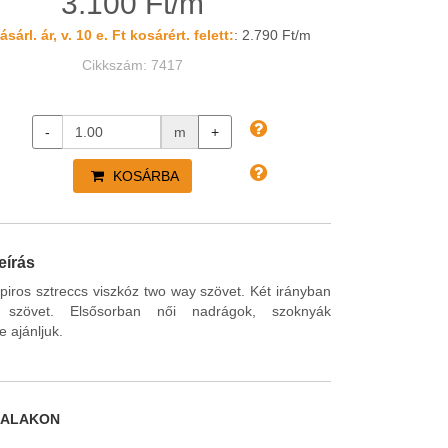
3.100 Ft/m
sárl. ár, v. 10 e. Ft kosárért. felett:
: 2.790 Ft/m
Cikkszám: 7417
-
m
+
KOSÁRBA
eírás
piros sztreccs viszkóz two way szövet. Két irányban
 szövet. Elsősorban női nadrágok, szoknyák
e ajánljuk.
DALAKON