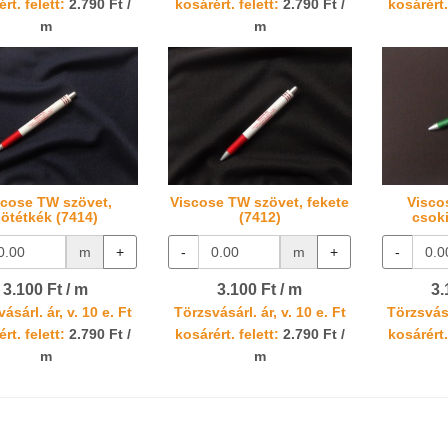
rt. felett:
2.790 Ft /
kosárért. felett:
2.790 Ft /
kosárért.
m
m
scose TW szövet,
Viscose TW szövet, fekete
Visco
sötétkék (7414)
(7412)
csok
m
+
-
m
+
-
3.100 Ft / m
3.100 Ft / m
3.
ásárl. ár, v. 10 e. Ft
Törzsvásárl. ár, v. 10 e. Ft
Törzsvásá
rt. felett:
2.790 Ft /
kosárért. felett:
2.790 Ft /
kosárért.
m
m