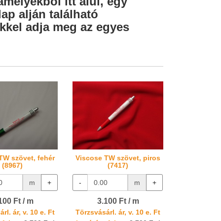
amelyekből itt alul, egy
ap alján található
lekkel adja meg az egyes
TW szövet, fehér
Viscose TW szövet, piros
(8967)
(7417)
m
+
-
m
+
100 Ft / m
3.100 Ft / m
rl. ár, v. 10 e. Ft
Törzsvásárl. ár, v. 10 e. Ft