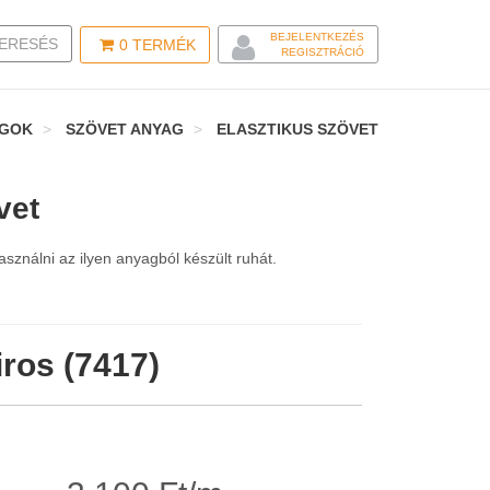
BEJELENTKEZÉS
LE SEARCH
ERESÉS
0
TERMÉK
REGISZTRÁCIÓ
AGOK
SZÖVET ANYAG
ELASZTIKUS SZÖVET
vet
sználni az ilyen anyagból készült ruhát.
ros (7417)