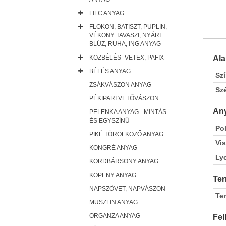
FILC ANYAG
FLOKON, BATISZT, PUPLIN,
VÉKONY TAVASZI, NYÁRI
BLÚZ, RUHA, ING ANYAG
KÖZBÉLÉS -VETEX, PAFIX
Al
BÉLÉS ANYAG
Sz
ZSÁKVÁSZON ANYAG
Sz
PÉKIPARI VETŐVÁSZON
Any
PELENKA ANYAG - MINTÁS
ÉS EGYSZÍNŰ
Pol
PIKÉ TÖRÖLKÖZŐ ANYAG
Vi
KONGRÉ ANYAG
Ly
KORDBÁRSONY ANYAG
KÖPENY ANYAG
Ter
NAPSZÖVET, NAPVÁSZON
Te
MUSZLIN ANYAG
ORGANZA ANYAG
Fel