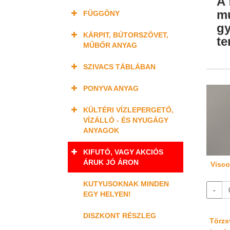
A 
mu
FÜGGÖNY
gy
KÁRPIT, BÚTORSZÖVET,
te
MŰBŐR ANYAG
SZIVACS TÁBLÁBAN
PONYVA ANYAG
KÜLTÉRI VÍZLEPERGETŐ,
VÍZÁLLÓ - ÉS NYUGÁGY
ANYAGOK
KIFUTÓ, VAGY AKCIÓS
ÁRUK JÓ ÁRON
Visco
KUTYUSOKNAK MINDEN
-
EGY HELYEN!
DISZKONT RÉSZLEG
Törzsv