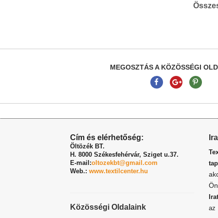
Össze
MEGOSZTÁS A KÖZÖSSÉGI OL
Cím és elérhetőség:
Ir
Öltözék BT.
Te
H. 8000 Székesfehérvár,
Sziget u.37.
E-mail:
oltozekbt@gmail.com
tap
Web.:
www.textilcenter.hu
ak
Ön
Ira
Közösségi Oldalaink
a