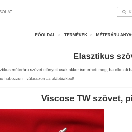
TOGG
SOLAT
K
FŐOLDAL
TERMÉKEK
MÉTERÁRU ANY
Elasztikus szö
ztikus méteráru szövet előnyeit csak akkor ismerheti meg, ha elkezdi ha
ne habozzon - válasszon az alábbiakból!
Viscose TW szövet, pi