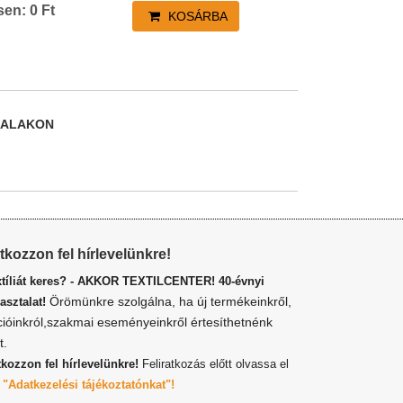
sen:
0
Ft
KOSÁRBA
DALAKON
atkozzon fel hírlevelünkre!
xtíliát keres? - AKKOR TEXTILCENTER! 40-évnyi
Örömünkre szolgálna, ha új termékeinkről,
asztalat!
cióinkról,szakmai eseményeinkről értesíthetnénk
t.
tkozzon fel hírlevelünkre!
Feliratkozás előtt olvassa el
z
"Adatkezelési tájékoztatónkat"!