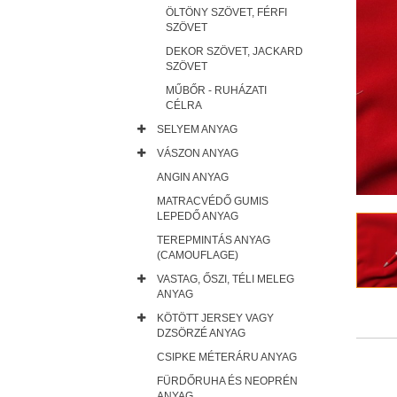
ÖLTÖNY SZÖVET, FÉRFI
SZÖVET
DEKOR SZÖVET, JACKARD
SZÖVET
MŰBŐR - RUHÁZATI
CÉLRA
SELYEM ANYAG
VÁSZON ANYAG
ANGIN ANYAG
MATRACVÉDŐ GUMIS
LEPEDŐ ANYAG
TEREPMINTÁS ANYAG
(CAMOUFLAGE)
VASTAG, ŐSZI, TÉLI MELEG
ANYAG
KÖTÖTT JERSEY VAGY
DZSÖRZÉ ANYAG
CSIPKE MÉTERÁRU ANYAG
FÜRDŐRUHA ÉS NEOPRÉN
ANYAG