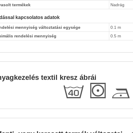
vasolt termékek
Nadrág
dással kapcsolatos adatok
ndelési mennyiség változtatási egysége
0.1 m
nimális rendelési mennyiség
0.5 m
yagkezelés textil kresz ábrái
h
S
D