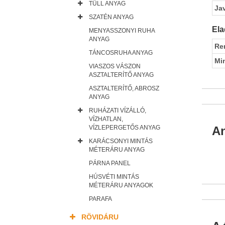
TÜLL ANYAG
Ja
SZATÉN ANYAG
Ela
MENYASSZONYI RUHA
ANYAG
Re
TÁNCOSRUHA ANYAG
Mi
VIASZOS VÁSZON
ASZTALTERÍTŐ ANYAG
ASZTALTERÍTŐ, ABROSZ
ANYAG
RUHÁZATI VÍZÁLLÓ,
VÍZHATLAN,
VÍZLEPERGETŐS ANYAG
An
KARÁCSONYI MINTÁS
MÉTERÁRU ANYAG
PÁRNA PANEL
HÚSVÉTI MINTÁS
MÉTERÁRU ANYAGOK
PARAFA
RÖVIDÁRU