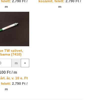
 felett:
2.790 Ft /
kosárért. felett:
2.790 Ft /
m
m
se TW szövet,
ibarna (7410)
m
+
100 Ft / m
rl. ár, v. 10 e. Ft
 felett:
2.790 Ft /
m