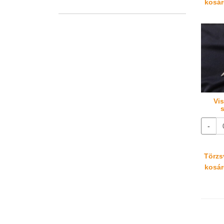
kosáré
Vi
-
Törzsv
kosáré