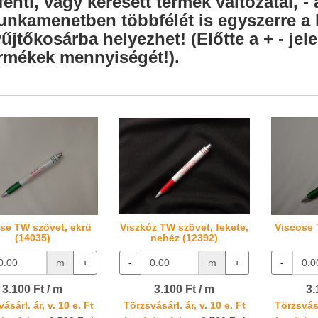
fenti, vagy keresett termék változatai, - 
nkamenetben többfélét is egyszerre a l
űjtőkosárba helyezhet! (Előtte a + - je
rmékek mennyiségét!).
se TW szövet, ekrü
Viszkóz TW szövet, fekete,
Viscose 
(14035)
nehéz (12392)
m
+
-
m
+
-
3.100 Ft / m
3.100 Ft / m
3.
ásárl. ár, v. 10 e. Ft
Törzsvásárl. ár, v. 10 e. Ft
Törzsvásá