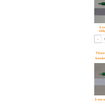
3 c
vil
-
Törzsv
kosáré
3 cm s