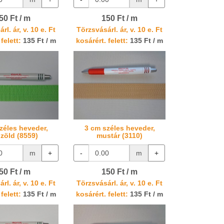
50 Ft / m
150 Ft / m
rl. ár, v. 10 e. Ft
Törzsvásárl. ár, v. 10 e. Ft
felett:
135 Ft / m
kosárért. felett:
135 Ft / m
zéles heveder,
3 cm széles heveder,
izöld (8559)
mustár (3110)
m
+
-
m
+
50 Ft / m
150 Ft / m
rl. ár, v. 10 e. Ft
Törzsvásárl. ár, v. 10 e. Ft
felett:
135 Ft / m
kosárért. felett:
135 Ft / m