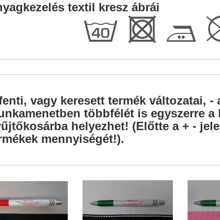
yagkezelés textil kresz ábrái
h
R
E
fenti, vagy keresett termék változatai, - 
nkamenetben többfélét is egyszerre a l
űjtőkosárba helyezhet! (Előtte a + - je
rmékek mennyiségét!).