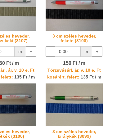
zéles heveder,
3 cm széles heveder,
os keki (3107)
fekete (3106)
m
+
-
m
+
50 Ft / m
150 Ft / m
rl. ár, v. 10 e. Ft
Törzsvásárl. ár, v. 10 e. Ft
felett:
135 Ft / m
kosárért. felett:
135 Ft / m
zéles heveder,
3 cm széles heveder,
étkék (3100)
királykék (3099)