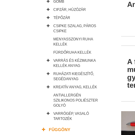
GOMB
An
CIPZÁR, HÚZÓZÁR
TÉPŐZÁR
CSIPKE SZALAG, PÁROS
CSIPKE
MENYASSZONYI RUHA
KELLÉK
FÜRDŐRUHA KELLÉK
A 
VARRÁS ÉS KÉZIMUNKA
KELLÉK ANYAG
mu
RUHÁZATI KIEGÉSZÍTŐ,
gy
SEGÉDANYAG
te
KREATÍV ANYAG, KELLÉK
ANTIALLERGÉN
SZILIKONOS POLIÉSZTER
GOLYÓ
VARRÓGÉP, VASALÓ
TARTOZÉK
FÜGGÖNY