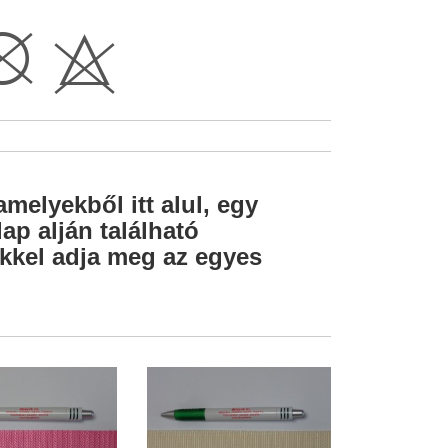
K
H
amelyekből itt alul, egy
ap alján található
lekkel adja meg az egyes