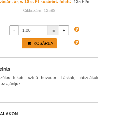
ásárl. ár, v. 10 e. Ft kosárért. felett:
: 135 Ft/m
Cikkszám: 13599
-
m
+
KOSÁRBA
eírás
éles fekete színű heveder. Táskák, hátizsákok
ez ajánljuk.
DALAKON