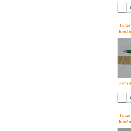
-
Törzsv
kosáré
3 cm s
-
Törzsv
kosáré