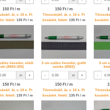
150 Ft / m
150 Ft / m
1
ásárl. ár, v. 10 e. Ft
Törzsvásárl. ár, v. 10 e. Ft
Törzsvásá
rt. felett:
135 Ft / m
kosárért. felett:
135 Ft / m
kosárért. 
zéles heveder, sötét
3 cm széles heveder, grafit
3 cm s
keki (8563-305)
szürke (8562)
kiw
m
+
-
m
+
-
150 Ft / m
150 Ft / m
1
ásárl. ár, v. 10 e. Ft
Törzsvásárl. ár, v. 10 e. Ft
Törzsvásá
rt. felett:
135 Ft / m
kosárért. felett:
135 Ft / m
kosárért. 