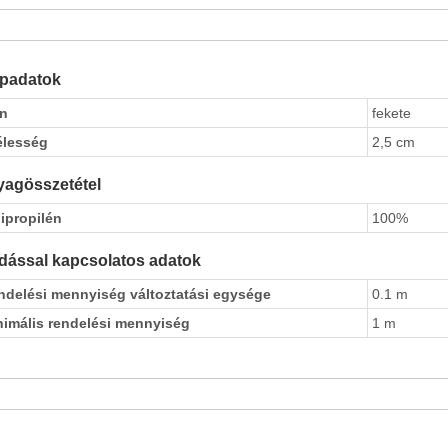
apadatok
ín
fekete
élesség
2,5 cm
agösszetétel
ipropilén
100%
dással kapcsolatos adatok
ndelési mennyiség változtatási egysége
0.1 m
nimális rendelési mennyiség
1 m