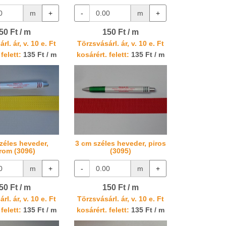
m
+
-
m
+
50 Ft / m
150 Ft / m
rl. ár, v. 10 e. Ft
Törzsvásárl. ár, v. 10 e. Ft
felett:
135 Ft / m
kosárért. felett:
135 Ft / m
zéles heveder,
3 cm széles heveder, piros
trom (3096)
(3095)
m
+
-
m
+
50 Ft / m
150 Ft / m
rl. ár, v. 10 e. Ft
Törzsvásárl. ár, v. 10 e. Ft
felett:
135 Ft / m
kosárért. felett:
135 Ft / m