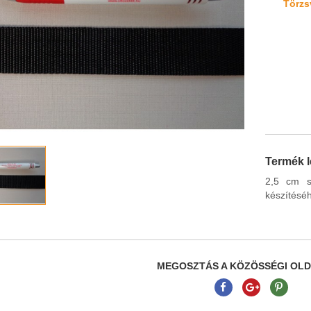
Törzsv
Termék l
2,5 cm sz
készítéséh
MEGOSZTÁS A KÖZÖSSÉGI OL