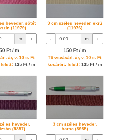
es heveder, sötét
3 cm széles heveder, ekrü
aszín (11979)
(11976)
m
+
-
m
+
50 Ft / m
150 Ft / m
rl. ár, v. 10 e. Ft
Törzsvásárl. ár, v. 10 e. Ft
felett:
135 Ft / m
kosárért. felett:
135 Ft / m
zéles heveder,
3 cm széles heveder,
izsán (9857)
barna (8985)
m
+
-
m
+