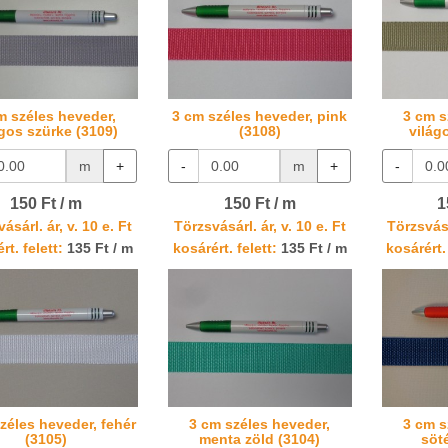
m széles heveder,
3 cm széles heveder, pink
3 cm s
ágos szürke (3109)
(3108)
világ
m
+
-
m
+
-
150 Ft / m
150 Ft / m
1
ásárl. ár, v. 10 e. Ft
Törzsvásárl. ár, v. 10 e. Ft
Törzsvásá
rt. felett:
135 Ft / m
kosárért. felett:
135 Ft / m
kosárért. 
zéles heveder, fehér
3 cm széles heveder,
3 cm s
(3105)
menta zöld (3104)
söt