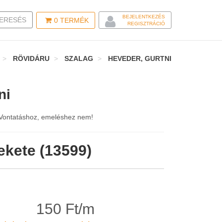
BEJELENTKEZÉS
LE SEARCH
ERESÉS
0
TERMÉK
REGISZTRÁCIÓ
RÖVIDÁRU
SZALAG
HEVEDER, GURTNI
ni
. Vontatáshoz, emeléshez nem!
ekete (13599)
150 Ft/m