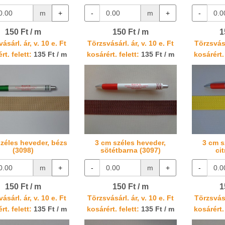
m
+
-
m
+
-
150 Ft / m
150 Ft / m
1
ásárl. ár, v. 10 e. Ft
Törzsvásárl. ár, v. 10 e. Ft
Törzsvásá
rt. felett:
135 Ft / m
kosárért. felett:
135 Ft / m
kosárért. 
zéles heveder, bézs
3 cm széles heveder,
3 cm s
(3098)
sötétbarna (3097)
ci
m
+
-
m
+
-
150 Ft / m
150 Ft / m
1
ásárl. ár, v. 10 e. Ft
Törzsvásárl. ár, v. 10 e. Ft
Törzsvásá
rt. felett:
135 Ft / m
kosárért. felett:
135 Ft / m
kosárért. 