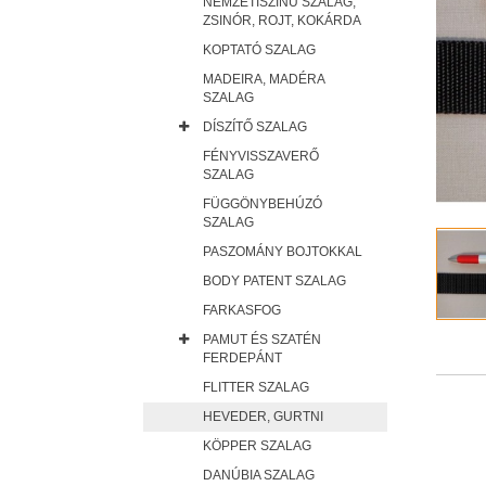
NEMZETISZÍNŰ SZALAG,
ZSINÓR, ROJT, KOKÁRDA
KOPTATÓ SZALAG
MADEIRA, MADÉRA
SZALAG
DÍSZÍTŐ SZALAG
FÉNYVISSZAVERŐ
SZALAG
FÜGGÖNYBEHÚZÓ
SZALAG
PASZOMÁNY BOJTOKKAL
BODY PATENT SZALAG
FARKASFOG
PAMUT ÉS SZATÉN
FERDEPÁNT
FLITTER SZALAG
HEVEDER, GURTNI
KÖPPER SZALAG
DANÚBIA SZALAG