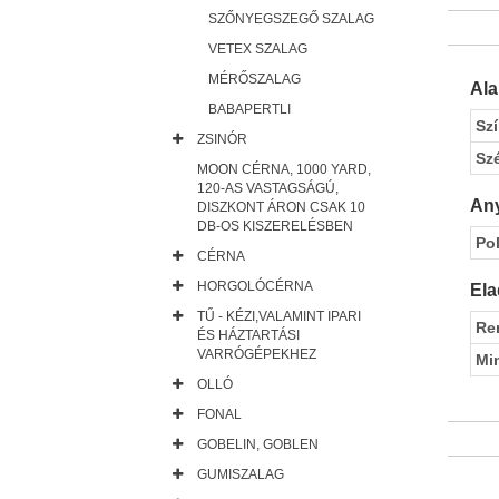
SZŐNYEGSZEGŐ SZALAG
VETEX SZALAG
MÉRŐSZALAG
Al
BABAPERTLI
Sz
ZSINÓR
Sz
MOON CÉRNA, 1000 YARD,
120-AS VASTAGSÁGÚ,
Any
DISZKONT ÁRON CSAK 10
DB-OS KISZERELÉSBEN
Pol
CÉRNA
HORGOLÓCÉRNA
Ela
TŰ - KÉZI,VALAMINT IPARI
Re
ÉS HÁZTARTÁSI
VARRÓGÉPEKHEZ
Mi
OLLÓ
FONAL
GOBELIN, GOBLEN
GUMISZALAG