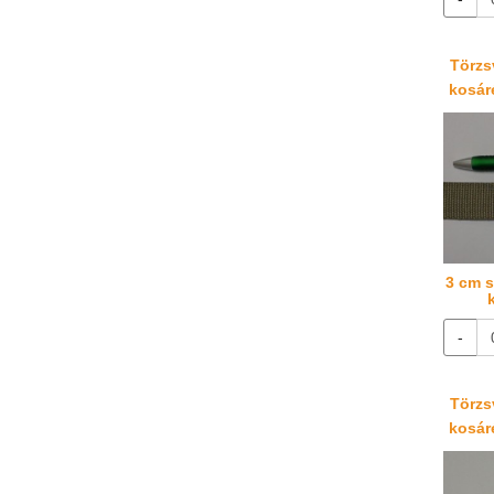
Törzsv
kosáré
3 cm s
-
Törzsv
kosáré