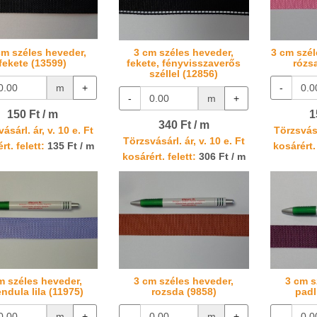
cm széles heveder,
3 cm széles heveder,
3 cm szél
fekete (13599)
fekete, fényvisszaverős
rózs
széllel (12856)
m
+
-
-
m
+
150 Ft / m
1
340 Ft / m
ásárl. ár, v. 10 e. Ft
Törzsvásá
Törzsvásárl. ár, v. 10 e. Ft
rt. felett:
135 Ft / m
kosárért. 
kosárért. felett:
306 Ft / m
m széles heveder,
3 cm széles heveder,
3 cm s
endula lila (11975)
rozsda (9858)
padl
m
+
-
m
+
-