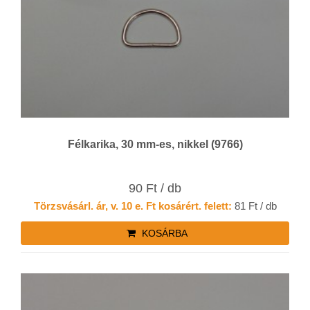
Félkarika, 30 mm-es, nikkel (9766)
90 Ft / db
Törzsvásárl. ár, v. 10 e. Ft kosárért. felett:
81 Ft / db
KOSÁRBA