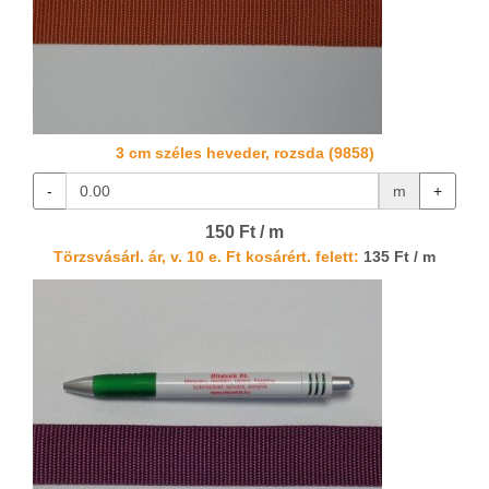
3 cm széles heveder, rozsda (9858)
-
m
+
150 Ft / m
Törzsvásárl. ár, v. 10 e. Ft kosárért. felett:
135 Ft / m