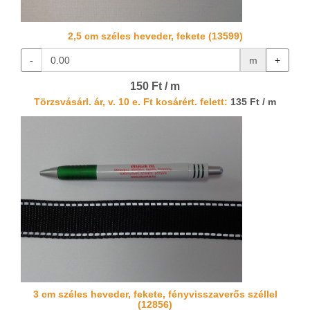
2,5 cm széles heveder, fekete (13599)
-
m
+
150 Ft / m
Törzsvásárl. ár, v. 10 e. Ft kosárért. felett:
135 Ft / m
3 cm széles heveder, fekete, fényvisszaverős széllel
(12856)