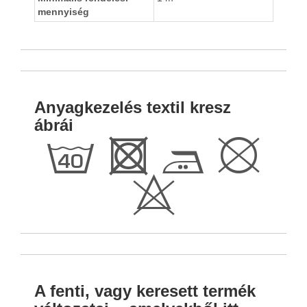
mennyiség
Anyagkezelés textil kresz
ábrái
h
R
E
K
H
A fenti, vagy keresett termék