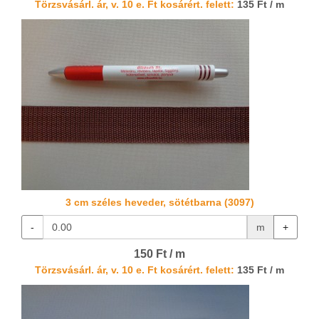
Törzsvásárl. ár, v. 10 e. Ft kosárért. felett:
135 Ft / m
3 cm széles heveder, sötétbarna (3097)
-
m
+
150 Ft / m
Törzsvásárl. ár, v. 10 e. Ft kosárért. felett:
135 Ft / m