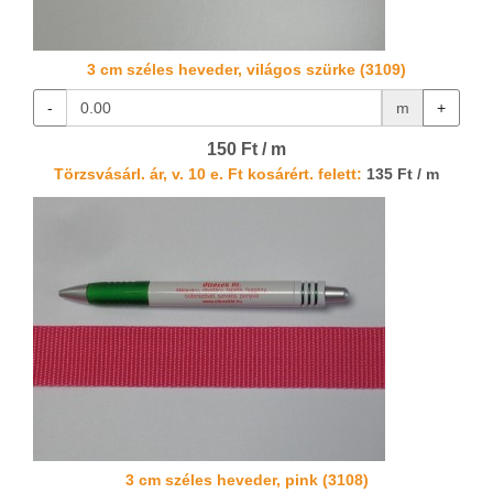
3 cm széles heveder, világos szürke (3109)
-
m
+
150 Ft / m
Törzsvásárl. ár, v. 10 e. Ft kosárért. felett:
135 Ft / m
3 cm széles heveder, pink (3108)