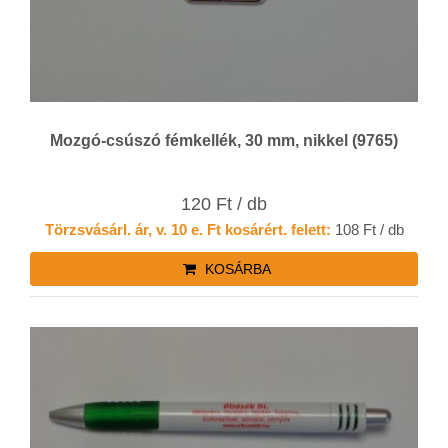
Mozgó-csúszó fémkellék, 30 mm, nikkel (9765)
120 Ft / db
Törzsvásárl. ár, v. 10 e. Ft kosárért. felett:
108 Ft / db
KOSÁRBA