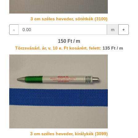
3 cm széles heveder, sötétkék (3100)
-
m
+
150 Ft / m
Törzsvásárl. ár, v. 10 e. Ft kosárért. felett:
135 Ft / m
3 cm széles heveder, királykék (3099)