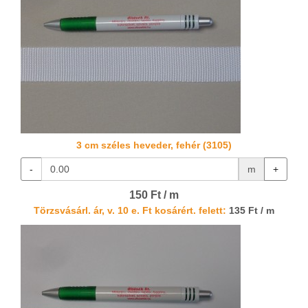
3 cm széles heveder, fehér (3105)
-
m
+
150 Ft / m
Törzsvásárl. ár, v. 10 e. Ft kosárért. felett:
135 Ft / m