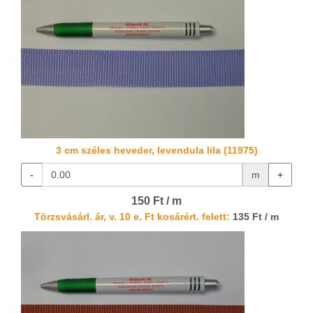
3 cm széles heveder, levendula lila (11975)
-
m
+
150 Ft / m
Törzsvásárl. ár, v. 10 e. Ft kosárért. felett:
135 Ft / m