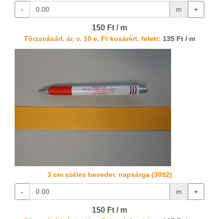
-
m
+
150 Ft / m
Törzsvásárl. ár, v. 10 e. Ft kosárért. felett:
135 Ft / m
3 cm széles heveder, napsárga (3092)
-
m
+
150 Ft / m