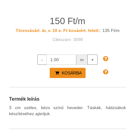
150 Ft/m
Törzsvásárl. ár, v. 10 e. Ft kosárért. felett:
: 135 Ft/m
Cikkszám: 3098
-
m
+
KOSÁRBA
Termék leírás
3 cm széles, bézs színű heveder. Táskák, hátizsákok
készítéséhez ajánljuk.