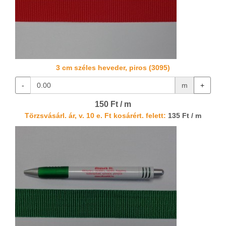
3 cm széles heveder, piros (3095)
-
m
+
150 Ft / m
Törzsvásárl. ár, v. 10 e. Ft kosárért. felett:
135 Ft / m