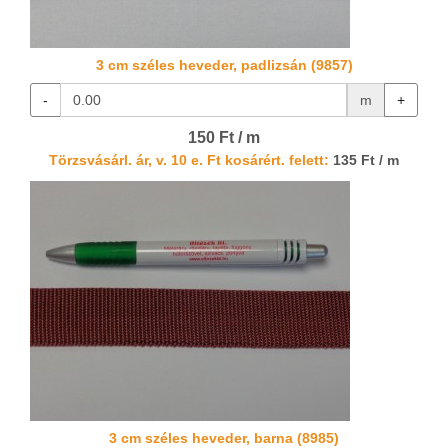
3 cm széles heveder, padlizsán (9857)
-
m
+
150 Ft / m
Törzsvásárl. ár, v. 10 e. Ft kosárért. felett:
135 Ft / m
3 cm széles heveder, barna (8985)