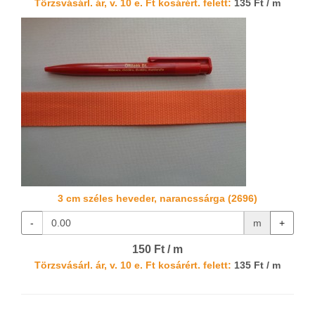
Törzsvásárl. ár, v. 10 e. Ft kosárért. felett:
135 Ft / m
3 cm széles heveder, narancssárga (2696)
-
m
+
150 Ft / m
Törzsvásárl. ár, v. 10 e. Ft kosárért. felett:
135 Ft / m