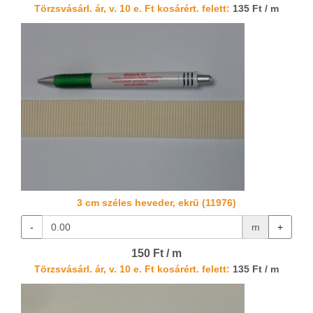
Törzsvásárl. ár, v. 10 e. Ft kosárért. felett:
135 Ft / m
3 cm széles heveder, ekrü (11976)
-
m
+
150 Ft / m
Törzsvásárl. ár, v. 10 e. Ft kosárért. felett:
135 Ft / m