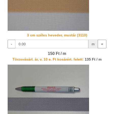
3 cm széles heveder, mustár (3110)
-
m
+
150 Ft / m
Törzsvásárl. ár, v. 10 e. Ft kosárért. felett:
135 Ft / m