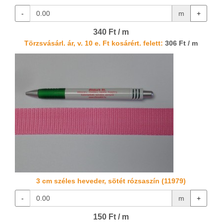
-
m
+
340 Ft / m
Törzsvásárl. ár, v. 10 e. Ft kosárért. felett:
306 Ft / m
3 cm széles heveder, sötét rózsaszín (11979)
-
m
+
150 Ft / m