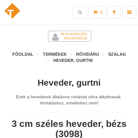
Toggle
Toggl
0
search
naviga
-
BEJELENTKEZÉS
REGISZTRÁCIÓ
FŐOLDAL
TERMÉKEK
RÖVIDÁRU
SZALAG
HEVEDER, GURTNI
Heveder, gurtni
Ezek a hevederek általános ruházati célra alkalmasak.
Vontatáshoz, emeléshez nem!
3 cm széles heveder, bézs
(3098)