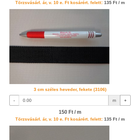
Törzsvásárl. ár, v. 10 e. Ft kosárért. felett:
135 Ft / m
3 cm széles heveder, fekete (3106)
-
m
+
150 Ft / m
Törzsvásárl. ár, v. 10 e. Ft kosárért. felett:
135 Ft / m