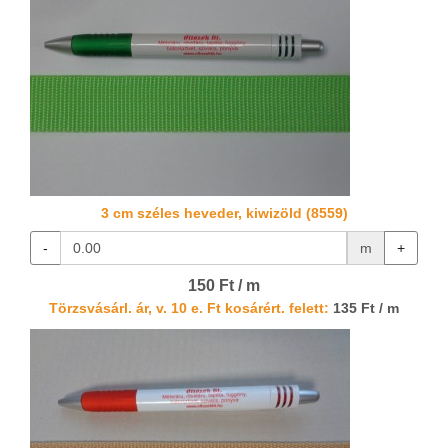
3 cm széles heveder, kiwizöld (8559)
-
m
+
150 Ft / m
Törzsvásárl. ár, v. 10 e. Ft kosárért. felett:
135 Ft / m