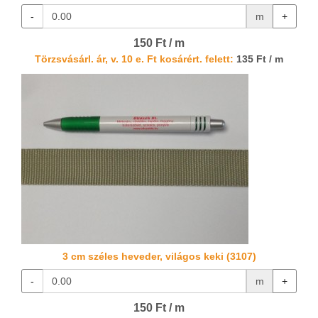
-
m
+
150 Ft / m
Törzsvásárl. ár, v. 10 e. Ft kosárért. felett:
135 Ft / m
3 cm széles heveder, világos keki (3107)
-
m
+
150 Ft / m