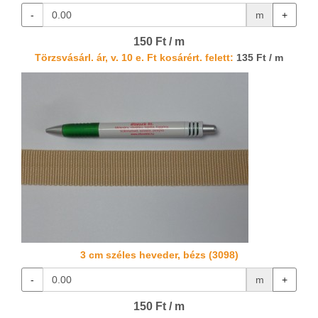
-
m
+
150 Ft / m
Törzsvásárl. ár, v. 10 e. Ft kosárért. felett:
135 Ft / m
3 cm széles heveder, bézs (3098)
-
m
+
150 Ft / m