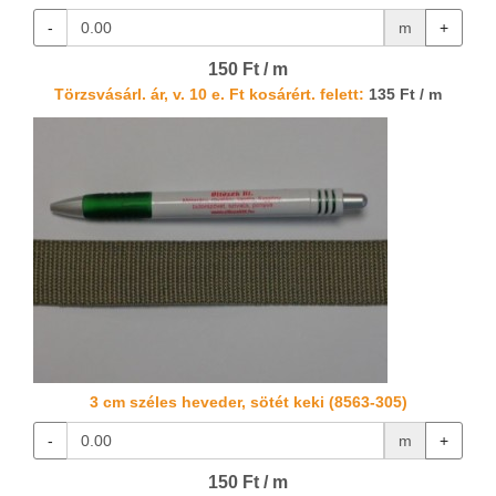
-
m
+
150 Ft / m
Törzsvásárl. ár, v. 10 e. Ft kosárért. felett:
135 Ft / m
3 cm széles heveder, sötét keki (8563-305)
-
m
+
150 Ft / m