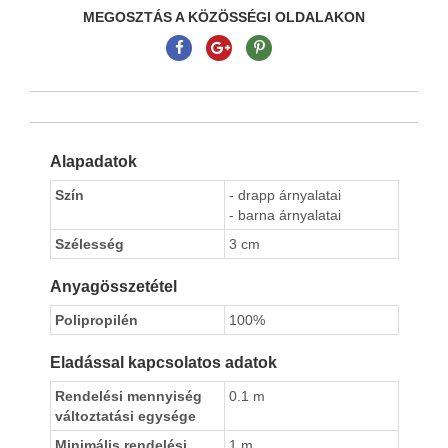
MEGOSZTÁS A KÖZÖSSÉGI OLDALAKON
Alapadatok
Szín
- drapp árnyalatai
- barna árnyalatai
Szélesség
3 cm
Anyagösszetétel
Polipropilén
100%
Eladással kapcsolatos adatok
Rendelési mennyiség
0.1 m
változtatási egysége
Minimális rendelési
1 m