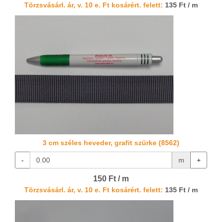
Törzsvásárl. ár, v. 10 e. Ft kosárért. felett:
135 Ft / m
3 cm széles heveder, grafit szürke (8562)
-
m
+
150 Ft / m
Törzsvásárl. ár, v. 10 e. Ft kosárért. felett:
135 Ft / m