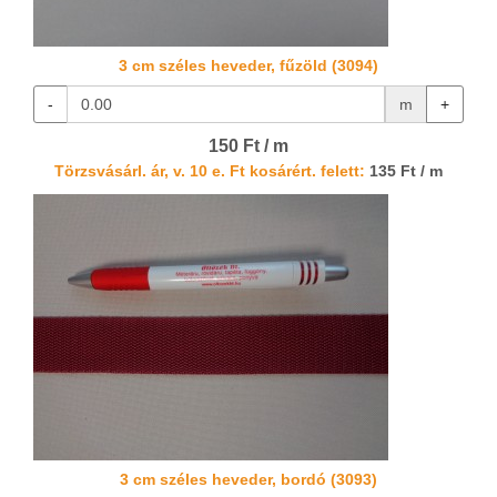
3 cm széles heveder, fűzöld (3094)
-
m
+
150 Ft / m
Törzsvásárl. ár, v. 10 e. Ft kosárért. felett:
135 Ft / m
3 cm széles heveder, bordó (3093)