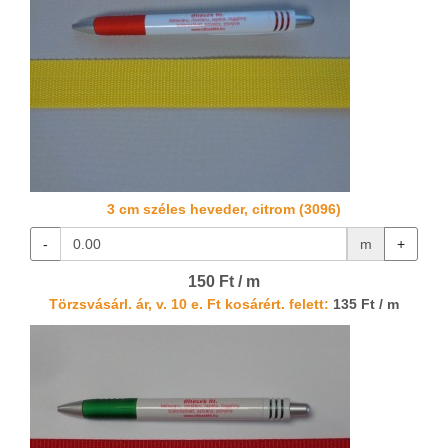
3 cm széles heveder, citrom (3096)
-
m
+
150 Ft / m
Törzsvásárl. ár, v. 10 e. Ft kosárért. felett:
135 Ft / m