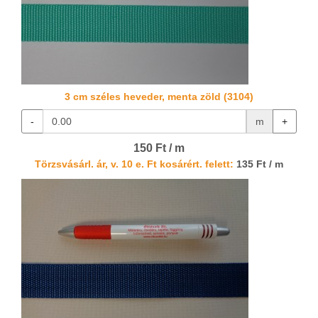
3 cm széles heveder, menta zöld (3104)
-
m
+
150 Ft / m
Törzsvásárl. ár, v. 10 e. Ft kosárért. felett:
135 Ft / m