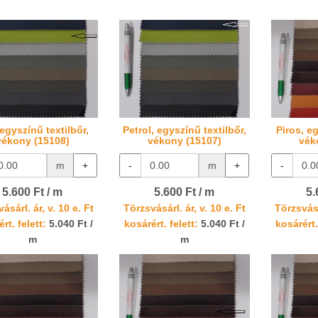
egyszínű textilbőr,
Petrol, egyszínű textilbőr,
Piros, eg
vékony (15108)
vékony (15107)
vék
m
+
-
m
+
-
5.600 Ft / m
5.600 Ft / m
5.
ásárl. ár, v. 10 e. Ft
Törzsvásárl. ár, v. 10 e. Ft
Törzsvásá
rt. felett:
5.040 Ft /
kosárért. felett:
5.040 Ft /
kosárért.
m
m