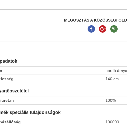
MEGOSZTÁS A KÖZÖSSÉGI OL
apadatok
ín
bordó árnya
élesség
140 cm
agösszetétel
iuretán
100%
mék speciális tulajdonságok
pásállóság
100000