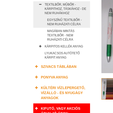
TEXTILBŐR, MŰBŐR -
KÁRPITHOZ, TÁSKÁHOZ - DE
NEM RUHÁKHOZ
EGYSZÍNŰ TEXTILBŐR -
NEM RUHÁZATI CÉLRA
MAGÁBAN MINTÁS
TEXTILBŐR - NEM
RUHÁZATI CÉLRA
KÁRPITOS KELLÉK ANYAG
LYUKACSOS AUTÓTETŐ
KÁRPIT ANYAG
SZIVACS TÁBLÁBAN
PONYVA ANYAG
KÜLTÉRI VÍZLEPERGETŐ,
VÍZÁLLÓ - ÉS NYUGÁGY
ANYAGOK
KIFUTÓ, VAGY AKCIÓS