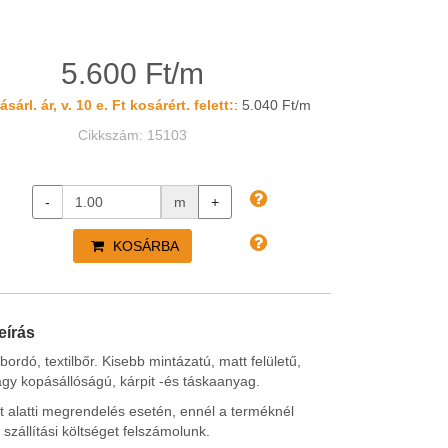
5.600 Ft/m
sárl. ár, v. 10 e. Ft kosárért. felett:
: 5.040 Ft/m
Cikkszám: 15103
-
m
+
KOSÁRBA
eírás
bordó, textilbőr. Kisebb mintázatú, matt felületű,
gy kopásállóságú, kárpit -és táskaanyag.
t alatti megrendelés esetén, ennél a terméknél
 szállítási költséget felszámolunk.