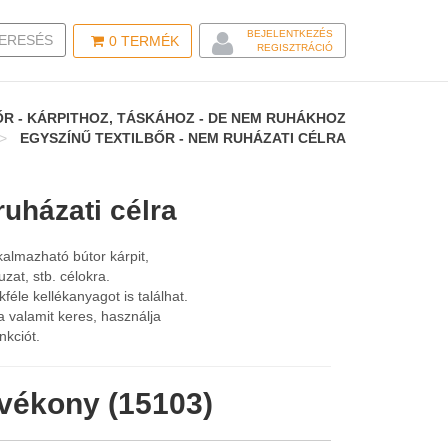
BEJELENTKEZÉS
LE SEARCH
ERESÉS
0
TERMÉK
REGISZTRÁCIÓ
R - KÁRPITHOZ, TÁSKÁHOZ - DE NEM RUHÁKHOZ
EGYSZÍNŰ TEXTILBŐR - NEM RUHÁZATI CÉLRA
ruházati célra
lkalmazható bútor kárpit,
zat, stb. célokra.
le kellékanyagot is találhat.
a valamit keres, használja
nkciót.
 vékony (15103)