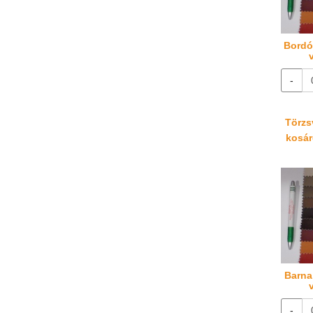
Bordó,
-
Törzsv
kosáré
Barna,
-