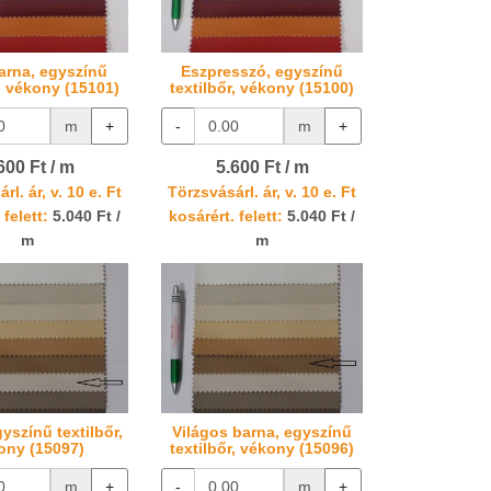
arna, egyszínű
Eszpresszó, egyszínű
r, vékony (15101)
textilbőr, vékony (15100)
m
+
-
m
+
600 Ft / m
5.600 Ft / m
rl. ár, v. 10 e. Ft
Törzsvásárl. ár, v. 10 e. Ft
 felett:
5.040 Ft /
kosárért. felett:
5.040 Ft /
m
m
yszínű textilbőr,
Világos barna, egyszínű
ony (15097)
textilbőr, vékony (15096)
m
+
-
m
+