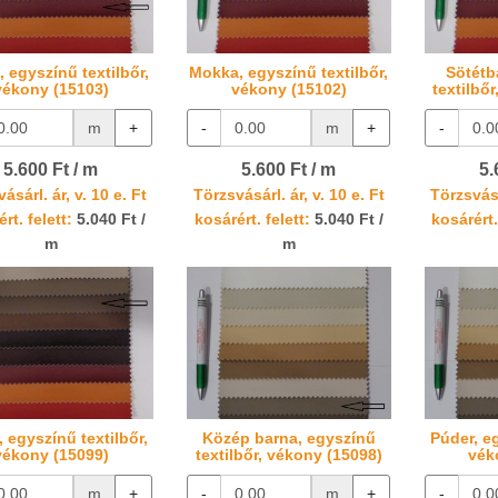
 egyszínű textilbőr,
Mokka, egyszínű textilbőr,
Sötétb
vékony (15103)
vékony (15102)
textilbő
m
+
-
m
+
-
5.600 Ft / m
5.600 Ft / m
5.
ásárl. ár, v. 10 e. Ft
Törzsvásárl. ár, v. 10 e. Ft
Törzsvásá
rt. felett:
5.040 Ft /
kosárért. felett:
5.040 Ft /
kosárért.
m
m
 egyszínű textilbőr,
Közép barna, egyszínű
Púder, eg
vékony (15099)
textilbőr, vékony (15098)
vék
m
+
-
m
+
-