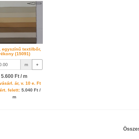
 egyszínű textilbőr,
vékony (15091)
m
+
5.600 Ft / m
ásárl. ár, v. 10 e. Ft
rt. felett:
5.040 Ft /
m
Össze