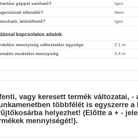
tartási géppel varrható?
Igen
ngervíznek ellenálló?
Nem
mosható, letörölhető?
Igen
dással kapcsolatos adatok
ndelési mennyiség változtatási egysége
0.1 m
nimális rendelési mennyiség
0.4 m
fenti, vagy keresett termék változatai, - 
nkamenetben többfélét is egyszerre a l
űjtőkosárba helyezhet! (Előtte a + - je
rmékek mennyiségét!).