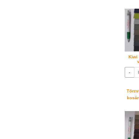
Kiwi 
-
Törzsv
kosáré