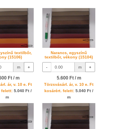
yszínű textilbőr,
Narancs, egyszínű
ony (15106)
textilbőr, vékony (15104)
m
+
-
m
+
600 Ft / m
5.600 Ft / m
rl. ár, v. 10 e. Ft
Törzsvásárl. ár, v. 10 e. Ft
 felett:
5.040 Ft /
kosárért. felett:
5.040 Ft /
m
m