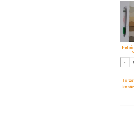
Fehér,
-
Törzsv
kosáré