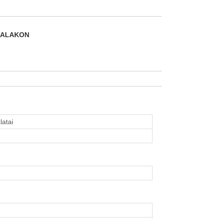
DALAKON
latai