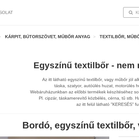
TOGG
SOLAT
K
KÁRPIT, BÚTORSZÖVET, MŰBŐR ANYAG
TEXTILBŐR, MŰBŐ
Egyszínű textilbőr - nem 
Az itt látható egyszínű textilbőr, vagy műbőr jól a
táska, szatyor, autóülés huzat, motorülés hu
Webáruházunkban az előbbi termékek készítéséhez sokfé
Pl. cipzár, táskamerevítő közbélés, cérna, tű stb. H
az itt felül látható "KERESÉS" fu
Bordó, egyszínű textilbőr,