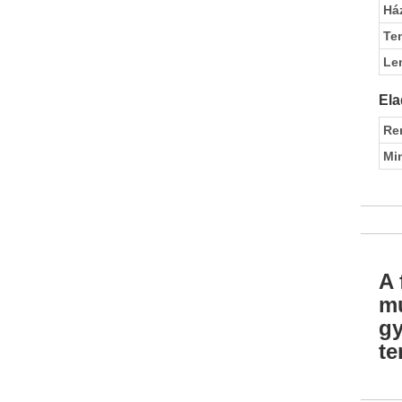
Ház
Te
Le
Ela
Re
Mi
A 
mu
gy
te