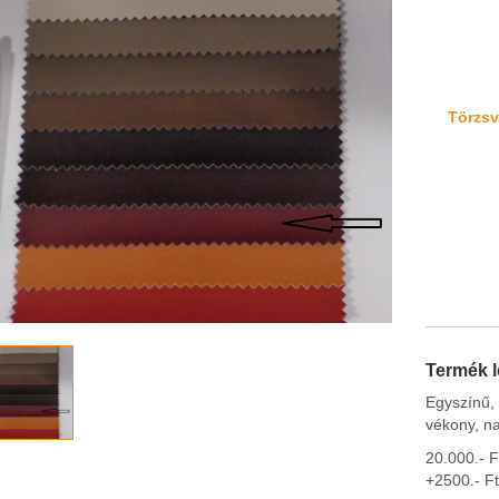
Törzsvá
Termék l
Egyszínű, 
vékony, na
20.000.- F
+2500.- Ft