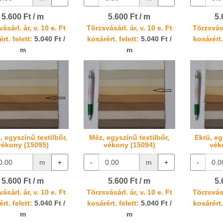
5.600 Ft / m
5.600 Ft / m
5.
ásárl. ár, v. 10 e. Ft
Törzsvásárl. ár, v. 10 e. Ft
Törzsvásá
rt. felett:
5.040 Ft /
kosárért. felett:
5.040 Ft /
kosárért.
m
m
, egyszínű textilbőr,
Méz, egyszínű textilbőr,
Ekrü, eg
vékony (15095)
vékony (15094)
vék
m
+
-
m
+
-
5.600 Ft / m
5.600 Ft / m
5.
ásárl. ár, v. 10 e. Ft
Törzsvásárl. ár, v. 10 e. Ft
Törzsvásá
rt. felett:
5.040 Ft /
kosárért. felett:
5.040 Ft /
kosárért.
m
m