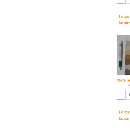
Törzsv
kosáré
Nature
-
Törzsv
kosáré