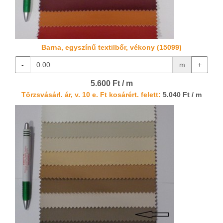
Barna, egyszínű textilbőr, vékony (15099)
-
m
+
5.600 Ft / m
Törzsvásárl. ár, v. 10 e. Ft kosárért. felett:
5.040 Ft / m