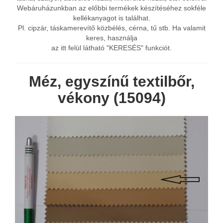
Webáruházunkban az előbbi termékek készítéséhez sokféle
kellékanyagot is találhat.
Pl. cipzár, táskamerevítő közbélés, cérna, tű stb. Ha valamit
keres, használja
az itt felül látható "KERESÉS" funkciót.
Méz, egyszínű textilbőr,
vékony (15094)