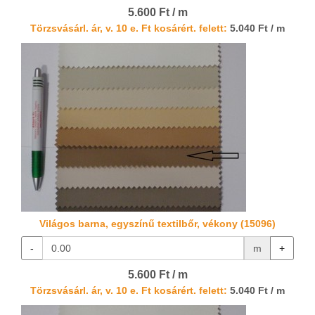
5.600 Ft / m
Törzsvásárl. ár, v. 10 e. Ft kosárért. felett:
5.040 Ft / m
Világos barna, egyszínű textilbőr, vékony (15096)
-
m
+
5.600 Ft / m
Törzsvásárl. ár, v. 10 e. Ft kosárért. felett:
5.040 Ft / m