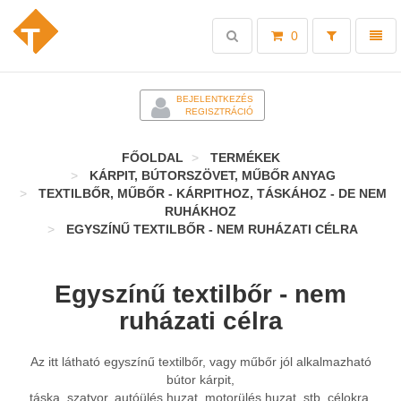
Toggle
Toggl
0
search
naviga
-
BEJELENTKEZÉS
REGISZTRÁCIÓ
FŐOLDAL
TERMÉKEK
KÁRPIT, BÚTORSZÖVET, MŰBŐR ANYAG
TEXTILBŐR, MŰBŐR - KÁRPITHOZ, TÁSKÁHOZ - DE NEM
RUHÁKHOZ
EGYSZÍNŰ TEXTILBŐR - NEM RUHÁZATI CÉLRA
Egyszínű textilbőr - nem
ruházati célra
Az itt látható egyszínű textilbőr, vagy műbőr jól alkalmazható
bútor kárpit,
táska, szatyor, autóülés huzat, motorülés huzat, stb. célokra.