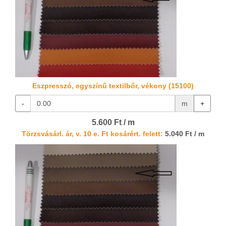
Eszpresszó, egyszínű textilbőr, vékony (15100)
-
m
+
5.600 Ft / m
Törzsvásárl. ár, v. 10 e. Ft kosárért. felett:
5.040 Ft / m