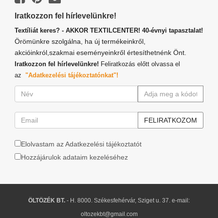
Iratkozzon fel hírlevelünkre!
Textíliát keres? - AKKOR TEXTILCENTER! 40-évnyi tapasztalat!
Örömünkre szolgálna, ha új termékeinkről,
akcióinkról,szakmai eseményeinkről értesíthetnénk Önt.
Iratkozzon fel hírlevelünkre!
Feliratkozás előtt olvassa el
az
"Adatkezelési tájékoztatónkat"!
Elolvastam az Adatkezelési tájékoztatót
Hozzájárulok adataim kezeléséhez
ÖLTÖZÉK BT.
- H. 8000. Székesfehérvár, Sziget u. 37. e-mail:
oltozekbt@gmail.com