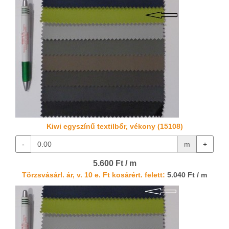
Kiwi egyszínű textilbőr, vékony (15108)
-
m
+
5.600 Ft / m
Törzsvásárl. ár, v. 10 e. Ft kosárért. felett:
5.040 Ft / m