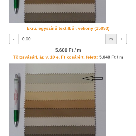
Ekrü, egyszínű textilbőr, vékony (15093)
-
m
+
5.600 Ft / m
Törzsvásárl. ár, v. 10 e. Ft kosárért. felett:
5.040 Ft / m