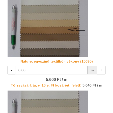
Nature, egyszínű textilbőr, vékony (15095)
-
m
+
5.600 Ft / m
Törzsvásárl. ár, v. 10 e. Ft kosárért. felett:
5.040 Ft / m