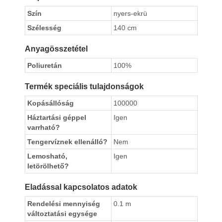
Szín
nyers-ekrü
Szélesség
140 cm
Anyagösszetétel
Poliuretán
100%
Termék speciális tulajdonságok
Kopásállóság
100000
Háztartási géppel
Igen
varrható?
Tengervíznek ellenálló?
Nem
Lemosható,
Igen
letörölhető?
Eladással kapcsolatos adatok
Rendelési mennyiség
0.1 m
változtatási egysége