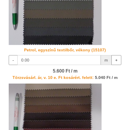
Petrol, egyszínű textilbőr, vékony (15107)
-
m
+
5.600 Ft / m
Törzsvásárl. ár, v. 10 e. Ft kosárért. felett:
5.040 Ft / m