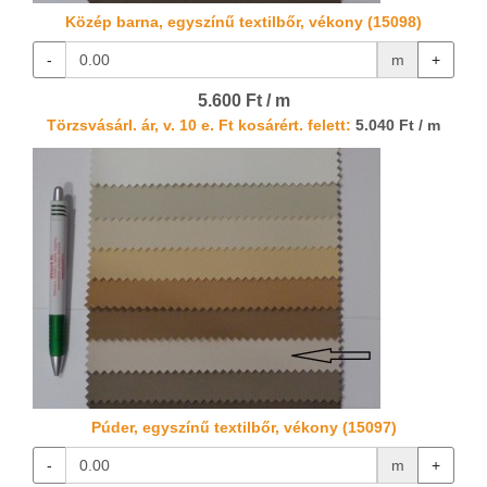
Közép barna, egyszínű textilbőr, vékony (15098)
-
m
+
5.600 Ft / m
Törzsvásárl. ár, v. 10 e. Ft kosárért. felett:
5.040 Ft / m
Púder, egyszínű textilbőr, vékony (15097)
-
m
+