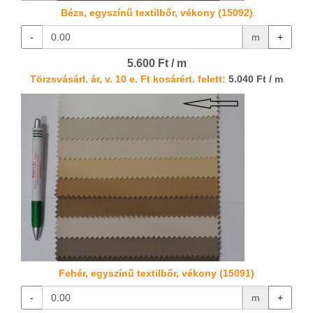
Bézs, egyszínű textilbőr, vékony (15092)
-
m
+
5.600 Ft / m
Törzsvásárl. ár, v. 10 e. Ft kosárért. felett:
5.040 Ft / m
Fehér, egyszínű textilbőr, vékony (15091)
-
m
+