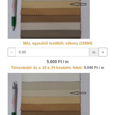
Méz, egyszínű textilbőr, vékony (15094)
-
m
+
5.600 Ft / m
Törzsvásárl. ár, v. 10 e. Ft kosárért. felett:
5.040 Ft / m