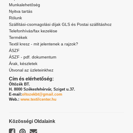
Munkalehetőség
Nyitva tartás
Rólunk
Szállítási-csomagolási díjak GLS és Postai szállításhoz
Telefonhívás/fax kezelése
Termékek
Textil kresz - mit jelentenek a rajzok?
ÁSZF
ÁSZF - pdf. dokumentum
Árak, készletek
Útvonal az üzleteinkhez
Cím és elérhetőség:
Öltözék BT.
H. 8000 Székesfehérvár,
Sziget u.37.
E-mail:
oltozekbt@gmail.com
Web.:
www.textilcenter.hu
Közösségi Oldalaink